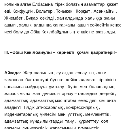
қолына алған Елбасына тірек болатын азаматтар қажет
еді. Конфуций , Вольтер , Тоныкөк , Қорқыт , Асанқайғы ,
Жиембет , Бұқар секілді , хан алдында халыққа жаны
ашып , халық алдында ханға жаны ашып сөйлейтін кеңес
иесі болу да Әбіш Кекілбайұлының еншісіне жазылды.
ІІІ. «Әбіш Кекілбайұлы – көрнекті қоғам қайраткері!»
Айзада:
Жер жарылып , су аққан сонау ықылым
заманнан бастап күні бүгінге дейінгі адамзат тіршілігін
санасына сыйдыруға ұмтылу , бүгін мен болашақтың
жарасымына жан дүниесін арнау – ғаламдық деңгейі ,
адамзаттық адамзаттық масштабы емес деп кім айта
алады?! Тілдік ,этносаралық , конфессиярлық ,
мәдениетаралық үйлесім мен ұлттық , мемлекеттік ,
адамзаттық құндылықтарды тану , құрметтеу сол
арқылы дүниежүзілік жарасымның гуманистік