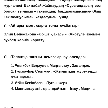
журналисі Бақтыбай Жайлаудың «Сұрағандарың сөз
болса» ғылыми – танымдық бағдарламысынан Әбіш
Кекілбайұлымен кездесуінен үзінді.
Ү. «Айтары мол , сырға толы сұхбаттар»
Әлия Бөпежанова «Әбіштің анасы» (Айсәуле әжемен
сұхбат( көрніс көрсету.
ҮІ. «Талантқа тағзым немесе арнау өлеңдер»
Ұлықбек Есдаулет. Маңғыстау . Замандас.
Гүлжауһар Сейтжан . «Жылытқан жүректерді
жан шуағы»
Әбіш Кекілбаев . «Туған жер»
Маңғыстау әні . орындайтын – Інжу , Мадина.