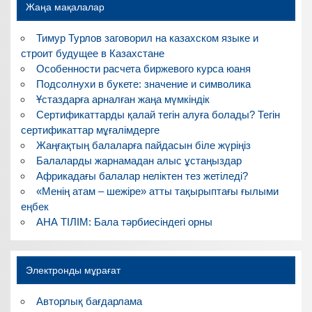
Жаңа мақалалар
Тимур Турлов заговорил на казахском языке и
строит будущее в Казахстане
Особенности расчета биржевого курса юаня
Подсолнухи в букете: значение и символика
Ұстаздарға арналған жаңа мүмкіндік
Сертификаттарды қалай тегін алуға болады? Тегін
сертификаттар мұғалімдерге
Жаңғақтың балаларға пайдасын біле жүріңіз
Балаларды жарнамадан алыс ұстаңыздар
Африкадағы балалар неліктен тез жетіледі?
«Менің атам – шежіре» атты тақырыптағы ғылыми
еңбек
АНА ТІЛІМ: Бала тәрбиесіндегі орны
Электронды мұрағат
Авторлық бағдарлама