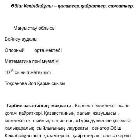
Әбіш Кекілбайұлы – қаламгер,қайраткер, саясаткер.
Маңғыстау облысы
Бейнеу ауданы
Опорный орта мектебі
Математика пәні мұғалімі
А
10
сынып жетекшісі
Тоқсанова Зоя Қармысқызы
Тәрбие сағатының мақсаты :
Көрнекті мемлекет және
қоғам қайраткері, Қазақстанның халық жазушысы ,
мемлекеттік сыйлықтың иегері , «Түркі дүниесіне қызмет»
халықаралық сыйлығының лауреаты , сенатор Әбіш
Кекілбайұлының қаламгерлігі , қайраткерлігі, саясаткерлігі