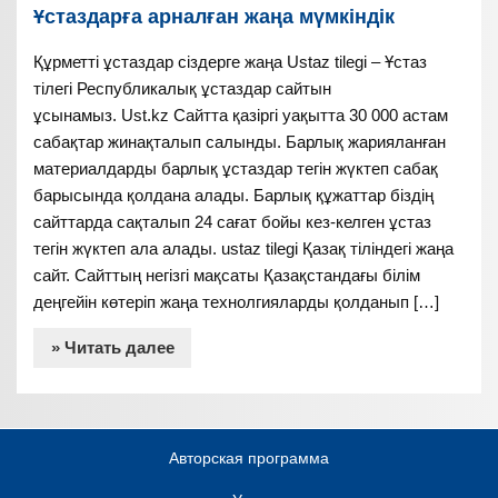
Ұстаздарға арналған жаңа мүмкіндік
Құрметті ұстаздар сіздерге жаңа Ustaz tilegi – Ұстаз
тілегі Республикалық ұстаздар сайтын
ұсынамыз. Ust.kz Сайтта қазіргі уақытта 30 000 астам
сабақтар жинақталып салынды. Барлық жарияланған
материалдарды барлық ұстаздар тегін жүктеп сабақ
барысында қолдана алады. Барлық құжаттар біздің
сайттарда сақталып 24 сағат бойы кез-келген ұстаз
тегін жүктеп ала алады. ustaz tilegi Қазақ тіліндегі жаңа
сайт. Сайттың негізгі мақсаты Қазақстандағы білім
деңгейін көтеріп жаңа технолгияларды қолданып […]
» Читать далее
Авторская программа