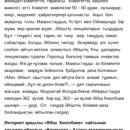
жөніндегі комитеттің төрағасы. Комитеттің көшпелі
мәжілісі өтті. Комитет мәжілісіне 50 – 60 адам , ғалымдар ,
өнер , мәдениет қайраткерлері қатынасты. Аңыз бен
ақиқатқа толы Маңғыстаудың Үстірті мен Ойпаңында бір
жұма жер аралап жүріп , Әбіштің лекцияларын тыңдадық.
Бұл – теңдесі жоқ тарих, ел тану , жер танудың ғажап
сабақтары болды. Әбекең төгілді. Әсерімізді әлі күнге
сөзбен айтып жеткізе алмаспыз. Әбіштің Ұлы даладағы
лекциялары туралы Герольд Бельгер тамаша очерктер
жазды. Өзі де ғұлама ғалым , Маңғыстауды аз білмеитін
академик, марқұм Зейнолла Қабдолов риза болғанын
«Мен Әбішті оқыттым деп айтуға бата алмай тұрмын ,
ойпырмай , бұл не деген білім?! , — деп таңғалғанын
жасыра алмады. Мырзатай Жолдасбеков «Маңғыстауда
ежелден 362 әулие бар еді, 363 – ші әулие Әбіш Кекілбаев
шығар» , — деді. Ол сөздер Әбіштің біліміне риза
болғандықтан айтылған сөздер.
Интернет арқылы «Әбіш Кекілбаев» сайтынан
алынған облстық «Қазақстан – Ақтау» телеарнасының