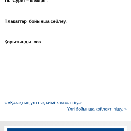
ҮІІ. Сурет – шежіре .
Плакаттар бойынша сөйлеу.
Қорытынды сөз.
Навигация
« «Қазақтың ұлттық киімі-камзол тігу.»
по
Үлгі бойынша көйлекті пішу. »
записям