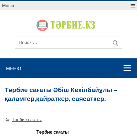
Меню
МЕНЮ
Тәрбие сағаты Әбіш Кекілбайұлы –
қаламгер,қайраткер, саясаткер.
Тәрбие сағаты
Тәрбие сағаты