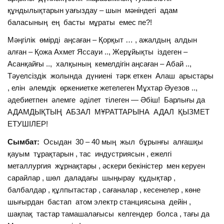
құндылықтарын уағыздау – шын мәніндегі адам
баласының ең басты мұраты емес пе?!
Мәңгілік өмірді аңсаған – Қорқыт … , ажалдың алдын
алған – Қожа Ахмет Яссауи .., Жерұйықты іздеген –
Асанқайғы .., халқының кемелдігін аңсаған – Абай ..,
Тәуелсіздік жолында дүниені тәрк еткен Алаш арыстары
, елін әлемдік өркениетке жетелеген Мұхтар Әуезов ..,
әдебиетпен әлемге әділет тілеген — Әбіш! Барлығы да
АДАМДЫҚТЫҢ АБЗАЛ МҰРАТТАРЫНА АДАЛ ҚЫЗМЕТ
ЕТУШІЛЕР!
Сымбат:
Осыдан 30 – 40 мың жыл бұрынғы алғашқы
қауым тұрақтарын , тас индустриясын , ежелгі
металлургия жұрнақтары , әскери бекіністер мен керуен
сарайлар , шөл даладағы шыңырау құдықтар ,
балбалдар , құлпытастар , сағаналар , кесенелер , көне
шығырдан бастап атом электр станциясына дейін ,
шақпақ тастар тамашалағысы келгендер болса , тағы да