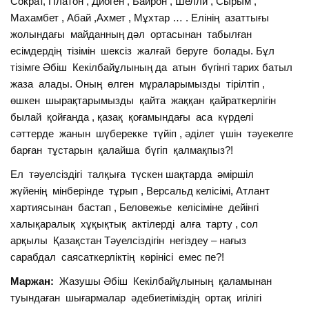
Сократ, Платон , Диоген , Байрон , Шелли , Сырым ,
Махамбет , Абай ,Ахмет , Мұхтар … . Елінің азаттығы
жолындағы майданның дәл ортасынан табылған
есімдердің тізімін шексіз жалғай беруге болады. Бұл
тізімге Әбіш Кекілбайұлының да атын бүгінгі тарих батыл
жаза алады. Оның өлген мұраларымызды тірілтіп ,
өшкен шырақтарымызды қайта жаққан қайраткерлігін
былай қойғанда , қазақ қоғамындағы аса күрделі
сәттерде жанын шүберекке түйіп , әділет үшін тәуекелге
барған тұстарын қалайша бүгіп қалмақпыз?!
Ел тәуелсіздігі талқыға түскен шақтарда әміршіл
жүйенің мінберінде тұрып , Версальд келісімі, Атлант
хартиясынан бастап , Беловежье келісіміне дейінгі
халықаралық хұқықтық актілерді алға тарту , сол
арқылы Қазақстан Тәуелсіздігін негіздеу – нағыз
сарабдал саясаткерліктің көрінісі емес пе?!
Маржан:
Жазушы Әбіш Кекілбайұлының қаламынан
туындаған шығармалар әдебиетіміздің ортақ игілігі