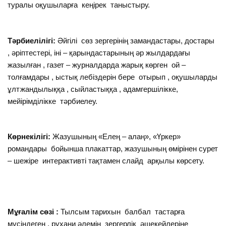
туралы оқушыларға кеңірек таныстыру.
Тәрбиелілігі:
Әйгілі сөз зергерінің замандастары, достары
, әріптестері, іні – қарындастарының әр жылдардағы
жазылған , газет – журналдарда жарық көрген ой –
толғамдары , ыстық лебіздерін бере отырып , оқушыларды
ұлтжандылыққа , сыйластыққа , адамгершілікке,
мейірімділікке тәрбиелеу.
Көрнекілігі:
Жазушының «Елең – алаң», «Үркер»
романдары бойынша плакаттар, жазушының өмірінен сурет
– шежіре интерактивті тақтамен слайд арқылы көрсету.
Мұғалім сөзі :
Тылсым тарихын балбал тастарға
мүсіндеген , рухани әлемін зергерлік әшекейлеріне