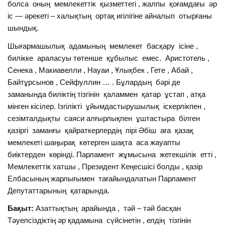
болса оның мемлекеттік қызметтегі , жалпы қоғамдағы әр
іс — әрекеті – халықтың ортақ игілігіне айналып отырғаны
шындық.
Шығармашылық адамының мемлекет басқару ісіне ,
билікке араласуы төтенше құбылыс емес. Аристотель ,
Сенека , Макиавелли , Науаи , Ұлықбек , Гете , Абай ,
Байтұрсынов , Сейфуллин … . Бұлардың бәрі де
заманында биліктің тізгінін қаламмен қатар ұстап , атқа
мінген кісілер. Ізгілікті ұйымдастырушылық іскерлікпен ,
сезімталдықты саяси алғырлықпен ұштастыра білген
қазіргі заманғы қайраткерлердің пірі Әбіш аға қазақ
мемлекеті шаңырақ көтерген шақта аса жауапты
биіктерден көрінді. Парламент жұмысына жетекшілік етті ,
Мемлекеттік хатшы , Президент Кеңесшісі болды , қазір
Елбасының жарлығымен тағайындалатын Парламент
Депутаттарының қатарында.
Бақыт:
Азаттықтың арайында , тәй – тәй басқан
Тәуелсіздіктің әр қадамына сүйсінетін , елдің тізгінін