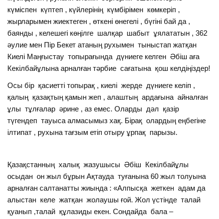
күміспен күптеп , күйлерінің күмбірімен көмкеріп ,
жырларымен жиектеген , өткені өнегелі , бүгіні бай да ,
баянды , келешегі көңілге шалқар шабыт ұялататын , 362
әулие мен Пір Бекет атаның рухымен тыныстап жатқан
Киелі Маңғыстау топырағында дүниеге келген Әбіш аға
Кекілбайұлына арналған тәрбие сағатына қош келдіңіздер!
Осы бір қасиетті топырақ , киелі жерде дүниеге келіп ,
қалың қазақтың қамын жеп , алаштың ардағына айналған
ұлы тұлғалар әрине , аз емес. Оларды дәл қазір
түгендеп тауыса алмасымыз хақ. Бірақ олардың еңбегіне
ілтипат , рухына тағзым етіп отыру ұрпақ парызы.
Қазақстанның халық жазушысы Әбіш Кекілбайұлы
осыдан он жыл бұрын Ақтауда туғанына 60 жыл толуына
арналған салтанатты жиында : «Алпысқа жеткен адам да
алыстан келе жатқан жолаушы ғой. Жол үстінде талай
қуанып ,талай құлазиды екен. Сондайда бала –