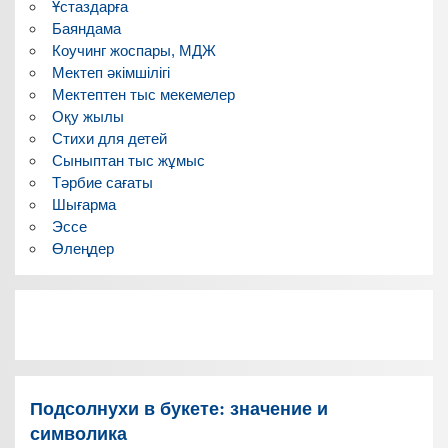
Ұстаздарға
Баяндама
Коучинг жоспары, МДЖ
Мектеп әкімшілігі
Мектептен тыс мекемелер
Оқу жылы
Стихи для детей
Сыныптан тыс жұмыс
Тәрбие сағаты
Шығарма
Эссе
Өлеңдер
Подсолнухи в букете: значение и
символика