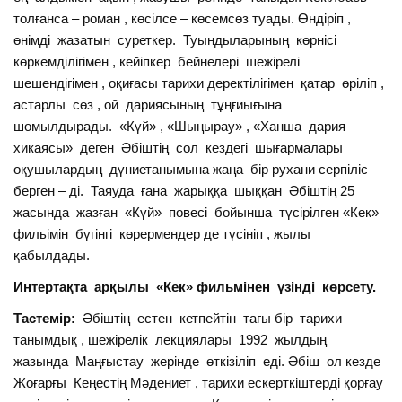
толғанса – роман , көсілсе – көсемсөз туады. Өндіріп ,
өнімді жазатын суреткер. Туындыларының көрнісі
көркемділігімен , кейіпкер бейнелері шежірелі
шешендігімен , оқиғасы тарихи деректілігімен қатар өріліп ,
астарлы сөз , ой дариясының тұңғиығына
шомылдырады. «Күй» , «Шыңырау» , «Ханша дария
хикаясы» деген Әбіштің сол кездегі шығармалары
оқушылардың дүниетанымына жаңа бір рухани серпіліс
берген – ді. Таяуда ғана жарыққа шыққан Әбіштің 25
жасында жазған «Күй» повесі бойынша түсірілген «Кек»
фильімін бүгінгі көрермендер де түсініп , жылы
қабылдады.
Интертақта арқылы «Кек» фильмінен үзінді көрсету.
Тастемір:
Әбіштің естен кетпейтін тағы бір тарихи
танымдық , шежірелік лекциялары 1992 жылдың
жазында Маңғыстау жерінде өткізіліп еді. Әбіш ол кезде
Жоғарғы Кеңестің Мәдениет , тарихи ескерткіштерді қорғау