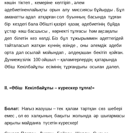
көшін тіктеп , кемеріне келтіріп , әлем
әдебиетіненлайықты орын алу миссиясы бұйырды . Бұл
аманатты адал атқарған сол буынның басында тұрған
бір кездегі бала Әбішті қазіргі қазақ әдебиетінің бұйда
ұстар көш басшысы , көрнекті тұлғасы һәм ақсақалы
деп білетін кез келді. Біз бұл тұжырыммен әдеттегідей
тайталасып жатқан күннің өзінде , оны әлемдік әдеби
орта дәл осылай мойындап , әлдеқашан бекітіп қойған.
Дүниежүзілік 100 ойшыл – қаламгерлердің қатарында
Әбіш Кекілбайұлы есімінің тұрғандығы осыған дәлел.
ІІ. «Әбіш Кекілбайұлы – күрескер тұлға!»
Болат:
Нағыз жазушы – тек қалам тартқан сөз шебері
емес , ол өз халқының бақыты жолында әр шығармасы
арқылы майданға түсетін күрескер!