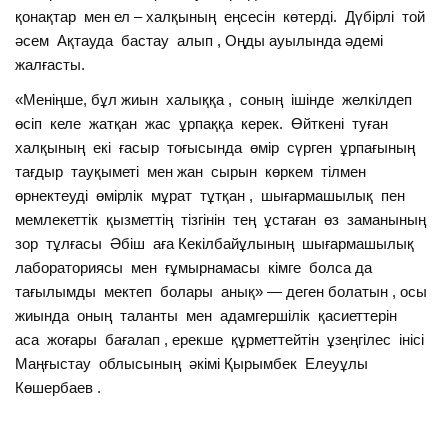
қонақтар мен ел – халқының еңсесін көтерді. Дүбірлі той
әсем Ақтауда бастау алып , Оңды ауылында әдемі
жалғасты.
«Меніңше, бұл жиын халыққа , соның ішінде желкілдеп
өсіп келе жатқан жас ұрпаққа керек. Өйткені туған
халқының екі ғасыр тоғысында өмір сүрген ұрпағының
тағдыр тауқыметі мен жан сырын көркем тілмен
өрнектеуді өмірлік мұрат тұтқан , шығармашылық пен
мемлекеттік қызметтің тізгінін тең ұстаған өз заманының
зор тұлғасы Әбіш аға Кекілбайұлының шығармашылық
лабораториясы мен ғұмырнамасы кімге болса да
тағылымды мектеп болары анық» — деген болатын , осы
жиында оның таланты мен адамгершілік қасиеттерін
аса жоғары бағалап , ерекше құрметтейтін ұзеңгілес інісі
Маңғыстау облысының әкімі Қырымбек Елеуұлы
Көшербаев .