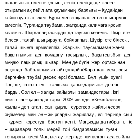
шағасының тілегіне қосып , сенің тілегіңді де тілесе
отыратын ақ пейіл ата қауымның барлығы – Құдайдан
кейінгі қуатың екен. Бұны мен ешқашан естен шығармақ
емеспін. Тұрғанда тәубама , жатқанда кәлимаға қосып
келемін . Шырғалаң ғасырды да таусып келеміз. Пікір ете
білсек , талай шыңырауға бойлаппыз. Шүкір ете білсек ,
талай шыңға өрмелеппіз. Жарығы таусылмаған жанға
бақыттымын деп қомдану тасырлық , бақытсызбын деп
мұңаю пақырлық шығар. Мен де бүгін жер ортасынан
асқанда бабаларымыз айтқандай «Жаратқан ием , осы
бергеніңе тәуба! десек ерсі болмас. Бұл үшін әуелі
Тәңірге, сосын ел – халқыма қарыздармын» дегені
барды. Сол ел – халқы, зайырлы замандастары , ізгі
ниетті іні – қарындастары 2009 жылды «Кекілбаевтің
жылы» деп атап , сан қырлы суреткер жайлы әсерлі
әңгімелер мен ән – жырларды жариялау , ел төрінде сый
– құрмет көрсетуді бастап кетті. Маңызды да ғибратты іс
– шараларға толы мерей той бағдарламасы туған
топырағы киелі Маңғыстау жерінде жиналған аса сыйлы