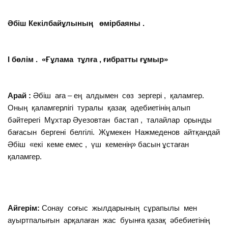
Әбіш Кекілбайұлының өмірбаяны .
І бөлім . «Ғұлама тұлға , ғибратты ғұмыр»
Арай :
Әбіш аға – ең алдымен сөз зергері , қаламгер.
Оның қаламгерлігі туралы қазақ әдебиетінің алып
бәйтерегі Мұхтар Әуезовтан бастап , талайлар орынды
бағасын бергені белгілі. Жұмекен Нажмеденов айтқандай
Әбіш «екі кеме емес , үш кеменің» басын ұстаған
қаламгер.
Айгерім:
Сонау соғыс жылдарының сұрапылы мен
ауыртпалығын арқалаған жас буынға қазақ әбебиетінің