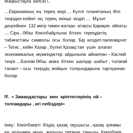
Маңғыстауға келсін !..
…Евразияның ең терең жері … Күллі планетаның Өлі
теңізден кейінгі ең терең екінші кіндігі … Мұхит
деңгейінен 132 метр төмен жатқан атақты Қарақия ойпаты
… Сірә , Әбіш Кекілбайұлына біткен тереңдіктің
табиғаттағы символы осы болар. Бір кездегі палеомұхит
– Тетис , кейін Хазар , бүгінгі Қазақстан үшін алапат
экономикалық мүмкіндіктер айдынына айналған – Каспий
теңізі …Бәлкім Әбіш ағаға біткен шалқар шабыт , толағай
талант – осы теңіздің жойқын толқындарына тартқаннан
болар.
ІҮ. « Замандастары мен әріптестерінің ой –
толғамдары , игі лебіздері»
Інжу: Кекілбаевті біздің қазақ оқушысы , қазақ қоғамы
ең алдымен ақын , жазушы ретінде таныды. Кекілбаев