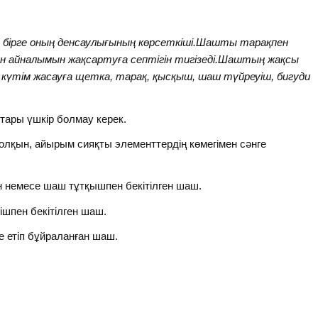
н бірге оның денсаулығының көрсеткіші.Шашты тарақпен
қан айналымын жақсартуға септігін тигізеді.Шаштың жақсы
 күтім жасауға щетка, тарақ, қысқыш, шаш түйреуіш, бигуди
ұштары үшкір болмау керек.
олқын, айырым сияқты элементтердің көмегімен сәнге
мен немесе шаш тұтқышпен бекітілген шаш.
шпен бекітілген шаш.
е етіп бұйраланған шаш.
қ