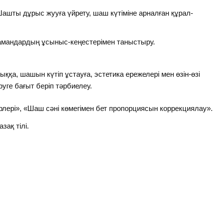
ашты дұрыс жууға үйрету, шаш күтіміне арналған құрал-
мамандардың ұсыныс-кеңестерімен таныстыру.
қа, шашын күтіп ұстауға, эстетика ережелері мен өзін-өзі
уге бағыт беріп тәрбиелеу.
ері», «Шаш сәні көмегімен бет пропорциясын коррекциялау».
зақ тілі.