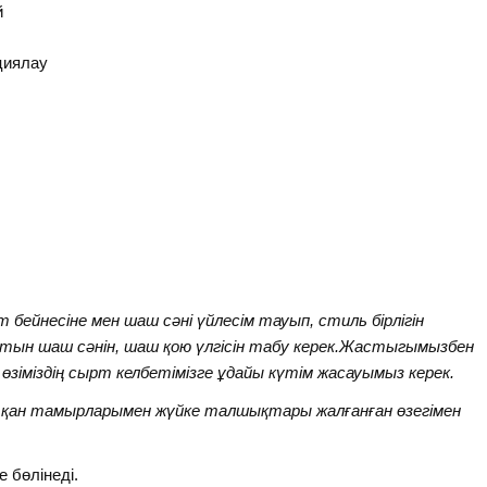
й
циялау
 бейнесіне мен шаш сәні үйлесім тауып, стиль бірлігін
тын шаш сәнін, шаш қою үлгісін табу керек.Жастыгымызбен
өзіміздің сырт келбетімізге ұдайы күтім жасауымыз керек.
тің қан тамырларымен жүйке талшықтары жалғанған өзегімен
 бөлінеді.