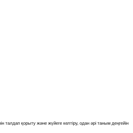
ы
 талдап қорыту және жүйеге келтіру, одан әрі таным деңгейін