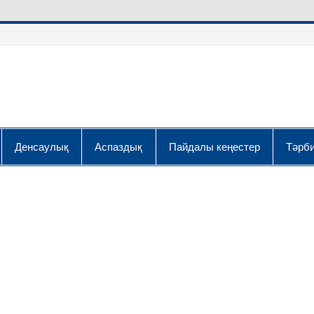
Денсаулық
Аспаздық
Пайдалы кеңестер
Тәрби