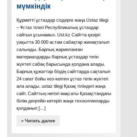
мүмкіндік
Құрметті ұстаздар сіздерге жаңа Ustaz tilegi
– Ұстаз тілегі Республикалық ұстаздар
сайтын ұсынамыз. Ust.kz Сайтта қазіргі
уақытта 30 000 астам сабақтар жинақталып
салынды. Барлық жарияланған
материалдарды барлық ұстаздар тегін
жүктеп сабақ барысында қолдана алады.
Барлық құжаттар біздің сайттарда сақталып
24 сағат бойы кез-келген ұстаз тегін жүктеп
ала алады. ustaz tilegi Қазақ тіліндегі жаңа
сайт. Сайттың негізгі мақсаты Қазақстандағы
білім деңгейін көтеріп жаңа технолгияларды
қолданып […]
» Читать далее