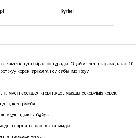
рі
Күтімі
шке көмескі түсті кірленіп тұрады. Оңай үзілетін тарамдалған 10-
-рет жуу керек, арналған су сабынмен жуу
сын, мүсін ерекшеліктерін жасымызды ескеруіміз керек.
ндық келтірмейді.
таша ұзындықты бұйра.
зындығы орташа шаш жарасымды.
тын шаш жарасымды.