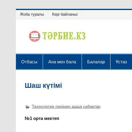
Жоба туралы
Кері байланыс
Отбасы
Ана мен бала
Балалар
Ұстаз
Шаш күтімі
Технология пәнінен ашық сабақтар
№1 орта мектеп