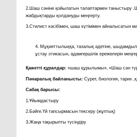
2.Шаш сәніне қойылатын талаптармен таныстыру .Ш
жабдықтарды қолдануды меңгерту.
3.Стилист кәсібімен, шаш күтімімен айналысатын 
Мұқияттылыққа, тазалық әдетіне, шыдамдылық
ұстау этикасын, адамгершілік ережелерін меңгер
Қажетті құралдар:
«шаш құрылымы», «Шаш сән түрл
Пәнаралық байланысты:
Сурет, биология, тарих ,қа
Сабақ барысы:
1.Ұйымдастыру
2.Бәйге.Үй тапсырмасын тексеру (жұптық)
3.Жаңа тақырыпты түсіндіру