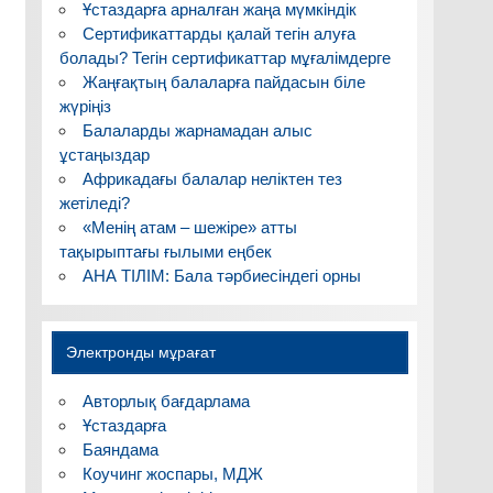
Ұстаздарға арналған жаңа мүмкіндік
Сертификаттарды қалай тегін алуға
болады? Тегін сертификаттар мұғалімдерге
Жаңғақтың балаларға пайдасын біле
жүріңіз
Балаларды жарнамадан алыс
ұстаңыздар
Африкадағы балалар неліктен тез
жетіледі?
«Менің атам – шежіре» атты
тақырыптағы ғылыми еңбек
АНА ТІЛІМ: Бала тәрбиесіндегі орны
Электронды мұрағат
Авторлық бағдарлама
Ұстаздарға
Баяндама
Коучинг жоспары, МДЖ