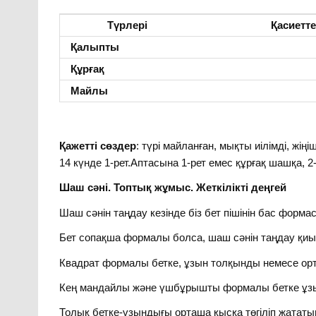
Түрлері
Қасиетте
Қалыпты
Құрғақ
Майлы
Қажетті сөздер
: түрі майланған, мықты иілімді, жіңі
14 күнде 1-рет.Аптасына 1-рет емес құрғақ шашқа, 2
Шаш сәні. Топтық жұмыс. Жеткілікті деңгей
Шаш сәнін таңдау кезінде біз бет пішінін бас форма
Бет сопақша формалы болса, шаш сәнін таңдау қиы
Квадрат формалы бетке, ұзын толқынды немесе ор
Кең мандайлы және үшбұрышты формалы бетке ұ
Толық бетке-ұзындығы орташа қысқа төгіліп жата