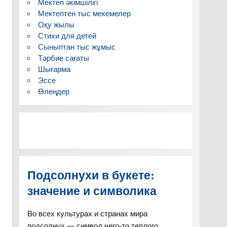
Мектеп әкімшілігі
Мектептен тыс мекемелер
Оқу жылы
Стихи для детей
Сыныптан тыс жұмыс
Тәрбие сағаты
Шығарма
Эссе
Өлеңдер
Подсолнухи в букете:
значение и символика
Во всех культурах и странах мира
подсолнух — символ чего-то теплого,