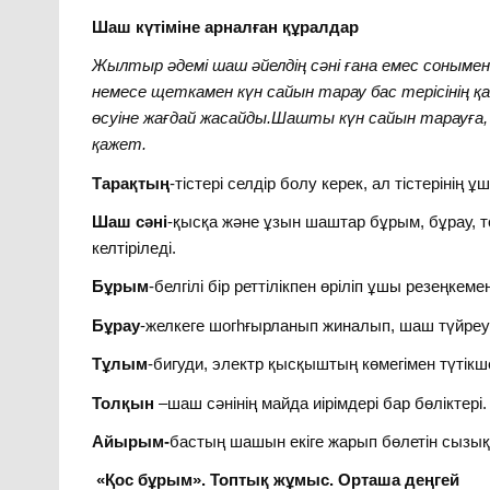
Шаш күтіміне арналған құралдар
Жылтыр әдемі шаш әйелдің сәні ғана емес соныме
немесе щеткамен күн сайын тарау бас терісінің 
өсуіне жағдай жасайды.Шашты күн сайын тарауға,
қажет.
Тарақтың
-тістері селдір болу керек, ал тістерінің 
Шаш сәні
-қысқа және ұзын шаштар бұрым, бұрау, т
келтіріледі.
Бұрым
-белгілі бір реттілікпен өріліп ұшы резеңке
Бұрау
-желкеге шогһғырланып жиналып, шаш түйреуі
Тұлым
-бигуди, электр қысқыштың көмегімен түтікш
Толқын
–шаш сәнінің майда иірімдері бар бөліктері.
Айырым-
бастың шашын екіге жарып бөлетін сызы
«Қос бұрым». Топтық жұмыс. Орташа деңгей