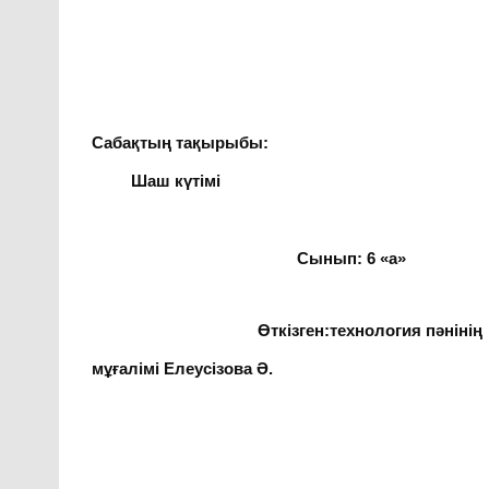
Сабақтың тақырыбы:
Шаш күтімі
Сынып: 6
«
а»
Өткізген:технология пәнінің
мұғалімі Елеусізова Ә.