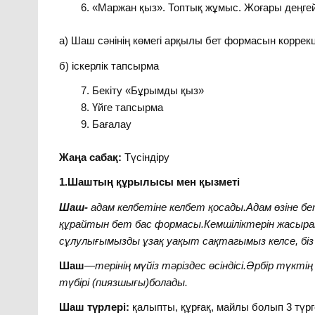
«Маржан қыз». Топтық жұмыс. Жоғары деңге
а) Шаш сәнінің көмегі арқылы бет формасын коррек
б) іскерлік тапсырма
Бекіту «Бұрымды қыз»
Үйге тапсырма
Бағалау
Жаңа сабақ:
Түсіндіру
1.Шаштың құрылысы мен қызметі
Шаш-
адам келбетіне келбет қосады.Адам өзіне бет
құрайтын бет бас формасы.Кемшіліктерін жасыра
сұлулығымызды ұзақ уақыт сақтагымыз келсе, біз 
Шаш
—
терінің мүйіз тәріздес өсіндісі.Әрбір түк
түбірі (пиязшығы)болады.
Шаш түрлері:
қалыпты, құрғақ, майлы болып 3 түрге