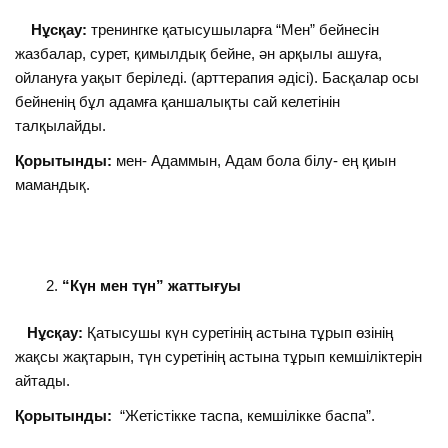
Нұсқау:
тренингке қатысушыларға “Мен” бейнесін
жазбалар, сурет, қимылдық бейне, ән арқылы ашуға,
ойлануға уақыт беріледі. (арттерапия әдісі). Басқалар осы
бейненің бұл адамға қаншалықты сай келетінін
талқылайды.
Қорытынды:
мен- Адаммын, Адам бола білу- ең қиын
мамандық.
“Күн мен түн” жаттығуы
Нұсқау:
Қатысушы күн суретінің астына тұрып өзінің
жақсы жақтарын, түн суретінің астына тұрып кемшіліктерін
айтады.
Қорытынды:
“Жетістікке таспа, кемшілікке баспа”.