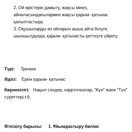
Ой өрістерін дамыту, жақсы мінез,
айналасындағылармен жақсы қарым- қатынас
қалыптастыру.
Оқушыларды өз ойларын ашық айта білуге,
шыншылдыққа, қарым- қатынасты реттеуге үйрету.
Түрі:
Тренинг
Әдісі:
Еркін қарым- қатынас
Көрнекілігі:
Нақыл сөздер, каррточкалар, “Күн” және “Түн”
суреттері,т.б.
Өткізілу барысы: 1. Ұйымдастыру бөлімі