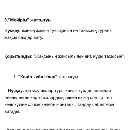
3.“Мейірім” жаттығуы
Нұсқау:
өзіңнің жақын туысқаның не танысың туралы
жақсы сөздер айту.
Қорытынды:
“Жақсының жақсылығын айт, нұры тасысын”.
“Көңіл күйді тану”
жаттығуы
Нұсқау:
қатысушылар түрлі көңіл- күйдегі адамдар
бейнеленген карточкалардың ішінен өзінің сол сәттегі
көңілкүйіне сәйкескелетінін айтады. Таңдау себептерін
айтады.