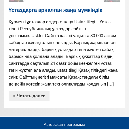
Ұстаздарға арналған жаңа мүмкіндік
Құрметті ұстаздар сіздерге жаңа Ustaz tilegi – Ұстаз
тілегі Республикалық ұстаздар сайтын
ұсынамыз. Ust.kz Сайтта қазіргі уақытта 30 000 астам
сабақтар жинақталып салынды. Барлық жарияланған
материалдарды барлық ұстаздар тегін жүктеп сабақ
барысында қолдана алады. Барлық құжаттар біздің
сайттарда сақталып 24 сағат бойы кез-келген ұстаз
тегін жүктеп ала алады. ustaz tilegi Қазақ тіліндегі жаңа
сайт. Сайттың негізгі мақсаты Қазақстандағы білім
деңгейін көтеріп жаңа технолгияларды қолданып […]
» Читать далее
Авторская программа