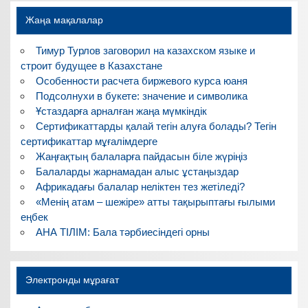
Жаңа мақалалар
Тимур Турлов заговорил на казахском языке и
строит будущее в Казахстане
Особенности расчета биржевого курса юаня
Подсолнухи в букете: значение и символика
Ұстаздарға арналған жаңа мүмкіндік
Сертификаттарды қалай тегін алуға болады? Тегін
сертификаттар мұғалімдерге
Жаңғақтың балаларға пайдасын біле жүріңіз
Балаларды жарнамадан алыс ұстаңыздар
Африкадағы балалар неліктен тез жетіледі?
«Менің атам – шежіре» атты тақырыптағы ғылыми
еңбек
АНА ТІЛІМ: Бала тәрбиесіндегі орны
Электронды мұрағат