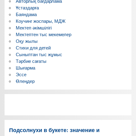
Авторлық бағдарлама
Ұстаздарға
Баяндама
Коучинг жоспары, МДЖ
Мектеп әкімшілігі
Мектептен тыс мекемелер
Оқу жылы
Стихи для детей
Сыныптан тыс жұмыс
Тәрбие сағаты
Шығарма
Эссе
Өлеңдер
Подсолнухи в букете: значение и