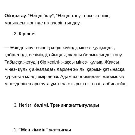
Ой қозғау.
“Өзіңді білу”, “Өзіңді тану” тіркестерінің
мағынасы жөнінде пікірлерін тыңдау.
Кіріспе:
— Өзіңді тану- өзіңнің көңіл күйіңді, мінез- құлқыңды,
қабілетіңді, сезіміңді, ойыңды, жалпы болмысыңды тану.
Табысқа жетудің бір кепілі- жақсы мінез- құлық. Жақсы
мінез- құлық айналадағылармен жылы қарым- қатынасқа
құрылған мәнді өмір негізі. Адам өз бойындағы жағымсыз
мінездерінен арылуға ұмтыла отырып өзін-өзі тәрбиелейді.
Негізгі бөлімі. Тренинг жаттығулары
“Мен кіммін” жаттығуы