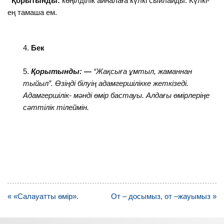
Қорытынды:
көңілділік айналаға күлкі сыйлайды. Күлкі-
ең тамаша ем.
Бек
Қорытынды: —
“Жақсыға ұмтыл, жаманнан
тыйыл”. Өзіңді білуің адамгершілікке жеткізеді.
Адамгершілік- мәнді өмір бастауы. Алдағы өмірлеріңе
сәттілік тілеймін.
Навигация
« «Салауатты өмір».
От – досымыз, от –жауымыз »
по
записям