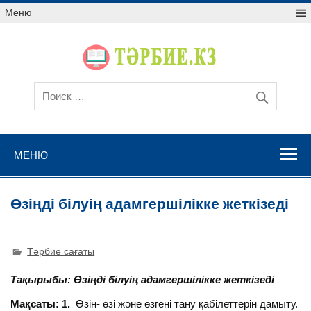
Меню
МЕНЮ
Өзіңді білуің адамгершілікке жеткізеді
Тәрбие сағаты
Тақырыбы: Өзіңді білуің адамгершілікке жеткізеді
Мақсаты: 1.
Өзін- өзі және өзгені тану қабілеттерін дамыту.