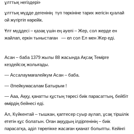
ұлттық негіздері»
ұлттық мүдде дегенінің түп төркініне тарих жегісін қуалай
ой жүгіртіп көрейік.
Ұлт мүддесі – қазақ үшін ең әуелі – Жер, сол жерде ен
жайлап, еркін тыныстаған — ел сол Ел мен Жер еді.
Асан – баба 1379 жылы 88 жасында Ақсақ Темірге
кездейсоқ жолығады.
— Ассалаумағалейкум Асан – баба.
— Әлейкумасалам Батырым !
— Ааа, Аққу, қанатты құстың төресі биік парасаттың, бейбіт
өмірдің бейнесі еді.
Ал, Күйкентай – тышкан, қаптесер суыр аулап, ұсақ тіршілік
ететін құс болатын. Оған аққудың ілдіргенінің – биік
парасатқа, әділ төрелікке жасаған қианат болыпты. Кейінгі