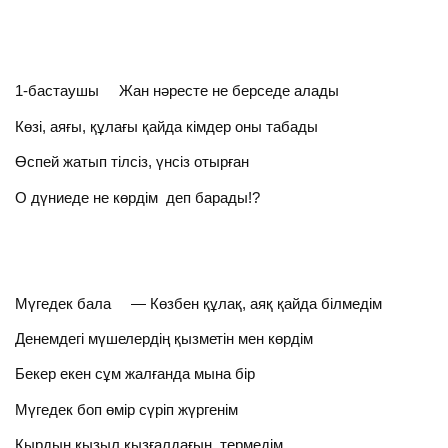
1-бастаушы Жан нәресте не берседе алады
Көзі, аяғы, құлағы қайда кімдер оны табады
Өспей жатып тілсіз, үнсіз отырған
О дүниеде не көрдім деп барады!?
Мүгедек бала — Көзбен құлақ, аяқ қайда білмедім
Денемдегі мүшелердің қызметін мен көрдім
Бекер екен сұм жалғанда мына бір
Мүгедек боп өмір сүріп жүргенім
Қырдың қызыл қызғалдағын термедім