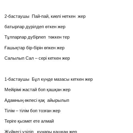
2-бастаушы Пай-пай, киелі неткен жер
батырлар дүрілдеп өткен жер
Тұлпарлар дүбірлеп төккен тер
Ғашықтар бір-бірін өпкен жер
Салылып Сал – сері кеткен жер
1-бастаушы Бұл күнде мазасы кеткен жер
Мейірімі жастай боп қашқан жер
Адамның өкпесі қақ айырылып
Тілім – тілім боп тозған жер
Теріге қызмет ете алмай
Жүйкесі үзіліп құнары қашқан жер