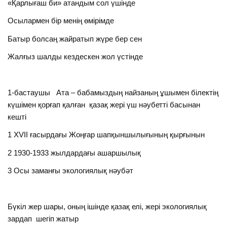
«Қарлығаш би» атандым сол үшінде
Осылармен бір менің өмірімде
Батыр болсаң жайратып жүре бер сен
Жалғыз шалды кездескен жол үстінде
1-бастаушы Ата – бабамыздың найзаның ұшымен білектің
күшімен қорғап қалған қазақ жері үш нәубетті басынан
кешті
1 ХVII ғасырдағы Жоңғар шапқыншылығының қырғынын
2 1930-1933 жылдардағы ашаршылық
3 Осы заманғы экологиялық нәубәт
Бүкіл жер шары, оның ішінде қазақ елі, жері экологиялық
зардап шегіп жатыр