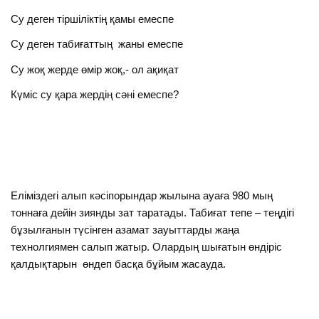
Су деген тіршіліктің қамы емеспе
Су деген табиғаттың жаны емеспе
Су жоқ жерде өмір жоқ,- ол ақиқат
Күміс су қара жердің сәні емеспе?
Еліміздегі алып кәсіпорындар жылына ауаға 980 мың
тоннаға дейін зиянды зат таратады. Табиғат тепе – теңдігі
бұзылғанын түсінген азамат зауыттарды жаңа
технолгиямен салып жатыр. Олардың шығатын өндіріс
қалдықтарын өндеп басқа бұйым жасауда.