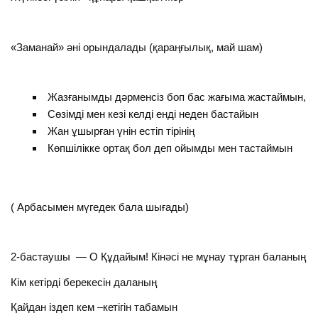
«Заманай» әні орындалады (қараңғылық, май шам)
Жазғанымды дәрменсіз боп бас жағыма жастаймын,
Сөзімді мен кезі келді енді неден бастайын
Жан ұшырған үнін естіп тірінің
Көпшілікке ортақ бол деп ойымды мен тастаймын
( Арбасымен мүгедек бала шығады)
2-бастаушы — О Құдайым! Кінәсі не мұнау тұрган баланың
Кім кетірді берекесін даланың
Қайдан іздеп кем –кетігін табамын