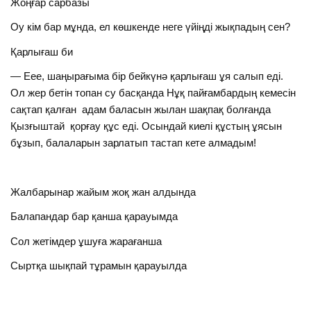
Жоңғар сарбазы
Оу кім бар мұнда, ел көшкенде неге үйіңді жықпадың сен?
Қарлығаш би
— Еее, шаңырағыма бір бейкүнә қарлығаш ұя салып еді.
Ол жер бетін топан су басқанда Нұқ пайғамбардың кемесін
сақтап қалған адам баласын жылан шақпақ болғанда
Қызғыштай қорғау құс еді. Осындай киелі құстың ұясын
бұзып, балаларын зарлатып тастап кете алмадым!
Жалбарынар жайым жоқ жан алдында
Балапандар бар қанша қарауымда
Сол жетімдер ұшуға жарағанша
Сыртқа шықпай тұрамын қарауылда