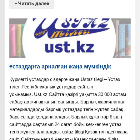
» Читать далее
Ұстаздарға арналған жаңа мүмкіндік
Құрметті ұстаздар сіздерге жаңа Ustaz tilegi – Ұстаз
тілегі Республикалық ұстаздар сайтын
ұсынамыз. Ust.kz Сайтта қазіргі уақытта 30 000 астам
сабақтар жинақталып салынды. Барлық жарияланған
материалдарды барлық ұстаздар тегін жүктеп сабақ
барысында қолдана алады. Барлық құжаттар біздің
сайттарда сақталып 24 сағат бойы кез-келген ұстаз
тегін жүктеп ала алады. ustaz tilegi Қазақ тіліндегі жаңа
сайт. Сайттың негізгі мақсаты Қазақстандағы білім