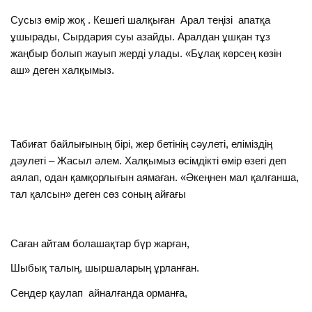
Сусыз өмір жоқ . Кешегі шалқыған Арал теңізі апатқа
ұшырады, Сырдария суы азайды. Аралдан ұшқан тұз
жаңбыр болып жауып жерді улады. «Бұлақ көрсең көзін
аш» деген халқымыз.
Табиғат байлығының бірі, жер бетінің сәулеті, еліміздің
дәулеті – Жасыл әлем. Халқымыз өсімдікті өмір өзегі деп
аялап, одан қамқорлығын аямаған. «Әкеңнен мал қалғанша,
тал қалсын» деген сөз соның айғағы
Саған айтам болашақтар бүр жарған,
Шыбық талың, шыршаларың ұрланған.
Сендер қаулап айналғанда орманға,