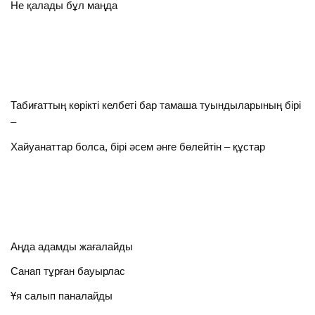
Не қалады бұл маңда
Табиғаттың көрікті келбеті бар тамаша туындыларының бірі
–
Хайуанаттар болса, бірі әсем әнге бөлейтін – құстар
Аңда адамды жағалайды
Санап тұрған бауырлас
Ұя салып паналайды