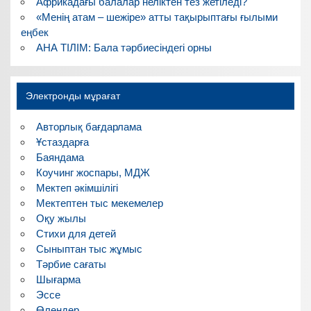
Африкадағы балалар неліктен тез жетіледі?
«Менің атам – шежіре» атты тақырыптағы ғылыми
еңбек
АНА ТІЛІМ: Бала тәрбиесіндегі орны
Электронды мұрағат
Авторлық бағдарлама
Ұстаздарға
Баяндама
Коучинг жоспары, МДЖ
Мектеп әкімшілігі
Мектептен тыс мекемелер
Оқу жылы
Стихи для детей
Сыныптан тыс жұмыс
Тәрбие сағаты
Шығарма
Эссе
Өлеңдер