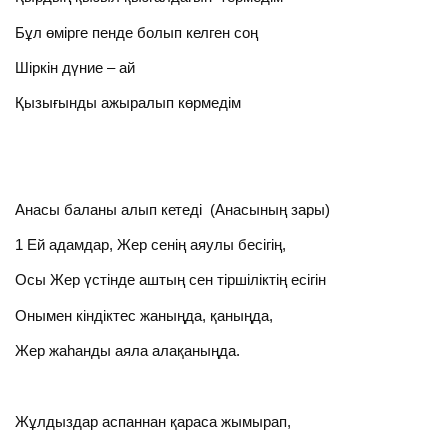
Бұл өмірге пенде болып келген соң
Шіркін дүние – ай
Қызығынды ажыралып көрмедім
Анасы баланы алып кетеді (Анасының зары)
1 Ей адамдар, Жер сенің аяулы бесігің,
Осы Жер үстінде аштың сен тіршіліктің есігін
Онымен кіндіктес жаныңда, қаныңда,
Жер жаһанды аяла алақаныңда.
Жұлдыздар аспаннан қараса жымырап,