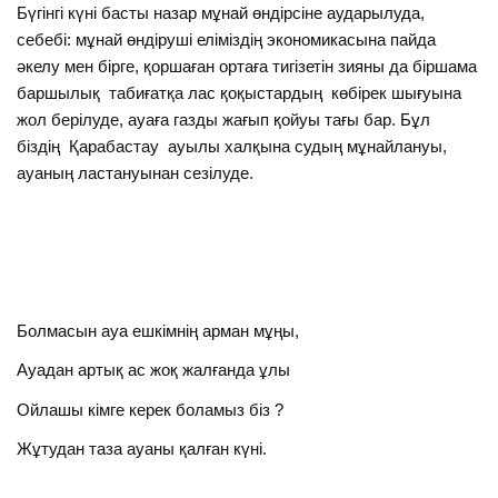
Бүгінгі күні басты назар мұнай өндірсіне аударылуда,
себебі: мұнай өндіруші еліміздің экономикасына пайда
әкелу мен бірге, қоршаған ортаға тигізетін зияны да біршама
баршылық табиғатқа лас қоқыстардың көбірек шығуына
жол берілуде, ауаға газды жағып қойуы тағы бар. Бұл
біздің Қарабастау ауылы халқына судың мұнайлануы,
ауаның ластануынан сезілуде.
Болмасын ауа ешкімнің арман мұңы,
Ауадан артық ас жоқ жалғанда ұлы
Ойлашы кімге керек боламыз біз ?
Жұтудан таза ауаны қалған күні.