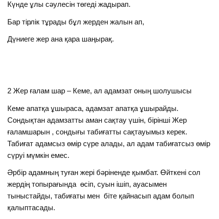
Күнде ұлы сәулесін төгеді жадырап.
Бар тірлік тұрады бұл жерден жалын ап,
Дүниеге жер ана қара шаңырақ.
2 Жер ғалам шар – Кеме, ал адамзат оның шолушысы
Кеме апатқа ұшыраса, адамзат апатқа ұшырайды.
Сондықтан адамзатты аман сақтау үшін, бірінші Жер
ғаламшарын , сондығы табиғатты сақтауымыз керек.
Табиғат адамсыз өмір сүре алады, ал адам табиғатсыз өмір
сүруі мүмкін емес.
Әрбір адамның туған жері бәріненде қымбат. Өйткені сол
жердің топырағында өсіп, суын ішіп, ауасымен
тыныстайды, табиғаты мен біте қайнасып адам болып
қалыптасады.