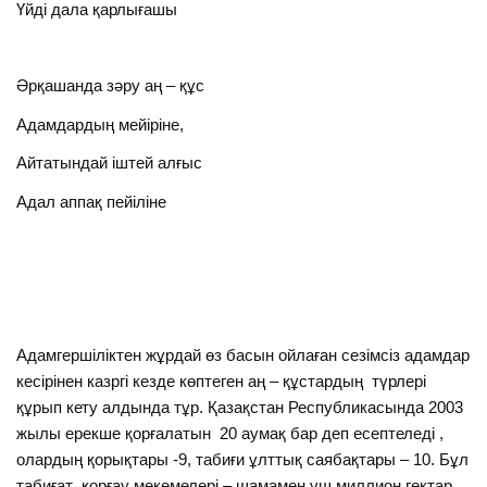
Үйді дала қарлығашы
Әрқашанда зәру аң – құс
Адамдардың мейіріне,
Айтатындай іштей алғыс
Адал аппақ пейіліне
Адамгершіліктен жұрдай өз басын ойлаған сезімсіз адамдар
кесірінен казргі кезде көптеген аң – құстардың түрлері
құрып кету алдында тұр. Қазақстан Республикасында 2003
жылы ерекше қорғалатын 20 аумақ бар деп есептеледі ,
олардың қорықтары -9, табиғи ұлттық саябақтары – 10. Бұл
табиғат қорғау мекемелері – шамамен үш миллион гектар