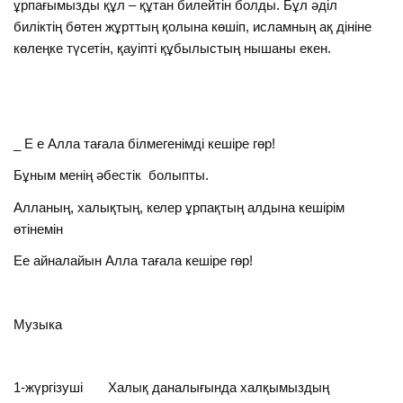
ұрпағымызды құл – құтан билейтін болды. Бұл әділ
биліктің бөтен жұрттың қолына көшіп, исламның ақ дініне
көлеңке түсетін, қауіпті құбылыстың нышаны екен.
_ Е е Алла тағала білмегенімді кешіре гөр!
Бұным менің әбестік болыпты.
Алланың, халықтың, келер ұрпақтың алдына кешірім
өтінемін
Ее айналайын Алла тағала кешіре гөр!
Музыка
1-жүргізуші Халық даналығында халқымыздың