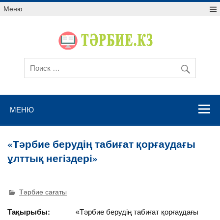
Меню
МЕНЮ
«Тәрбие берудің табиғат қорғаудағы
ұлттық негіздері»
Тәрбие сағаты
Тақырыбы:
«Тәрбие берудің табиғат қорғаудағы