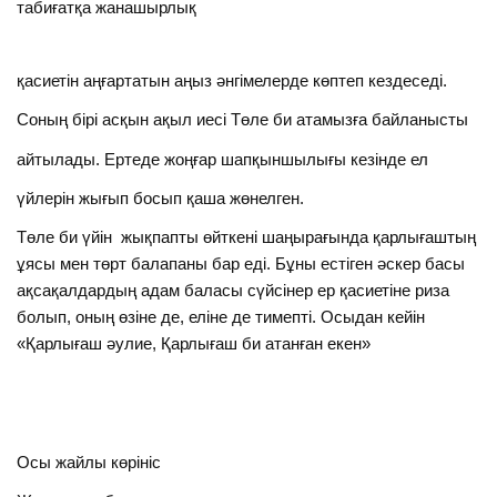
табиғатқа жанашырлық
қасиетін аңғартатын аңыз әнгімелерде көптеп кездеседі.
Соның бірі асқын ақыл иесі Төле би атамызға байланысты
айтылады. Ертеде жоңғар шапқыншылығы кезінде ел
үйлерін жығып босып қаша жөнелген.
Төле би үйін жықпапты өйткені шаңырағында қарлығаштың
ұясы мен төрт балапаны бар еді. Бұны естіген әскер басы
ақсақалдардың адам баласы сүйсінер ер қасиетіне риза
болып, оның өзіне де, еліне де тимепті. Осыдан кейін
«Қарлығаш әулие, Қарлығаш би атанған екен»
Осы жайлы көрініс