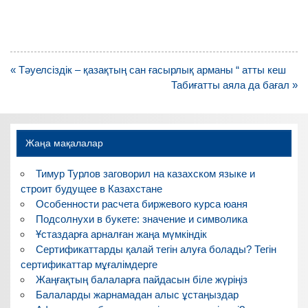
Навигация
« Тәуелсіздік – қазақтың сан ғасырлық арманы “ атты кеш
по
Табиғатты аяла да бағал »
записям
Жаңа мақалалар
Тимур Турлов заговорил на казахском языке и
строит будущее в Казахстане
Особенности расчета биржевого курса юаня
Подсолнухи в букете: значение и символика
Ұстаздарға арналған жаңа мүмкіндік
Сертификаттарды қалай тегін алуға болады? Тегін
сертификаттар мұғалімдерге
Жаңғақтың балаларға пайдасын біле жүріңіз
Балаларды жарнамадан алыс ұстаңыздар