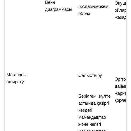
Венн
Оқушыл
5.Адам-көркем
диаграммасы
ойлары
образ
жазады
Мағананы
Салыстыру.
Әр топ
ажырату
дайынд
жарнам
Берілген күлте
қорғайд
астында қазіргі
кездегі
мамандықтар
және негізгі