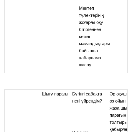
Мектеп
түлектерінің
жоғарғы оқу
бітіргеннен
кейінгі
мамандықтары
бойынша
хабарлама
жасау.
Шығу парағы
Бүгінгі сабақта
Әр оқушы
нені үйрендім?
өз ойын
жаза шығу
парағын
толтырып
қабырғаға