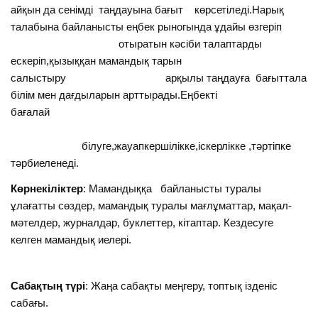
айқын да сенімді таңдауына бағыт көрсетіледі.Нарық
талабына байланысты еңбек рыногында ұдайы өзгеріп
отыратын кәсіби талаптарды
ескеріп,қызыққан мамандық тарын
салыстыру арқылы таңдауға бағыттала
білім мен дағдыларын арттырады.Еңбекті
бағалай
білуге,жауапкершілікке,іскерлікке ,тәртіпке
тәрбиеленеді.
Көрнекіліктер
: Мамандыққа байланысты туралы
ұлағатты сөздер, мамандық туралы мағлұматтар, мақал-
мәтелдер, журналдар, буклеттер, кітаптар. Кездесуге
келген мамандық иелері.
Сабақтың түрі
: Жаңа сабақты меңгеру, топтық ізденіс
сабағы.