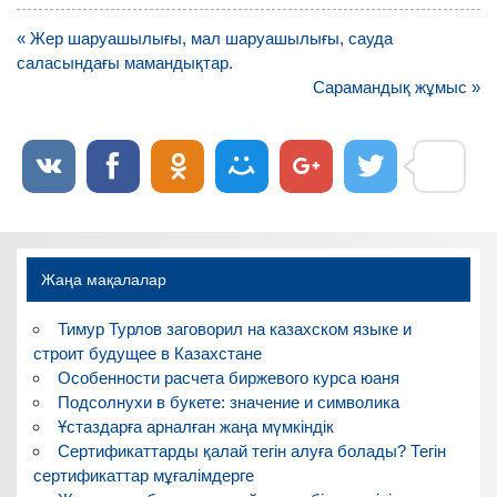
Навигация
« Жер шаруашылығы, мал шаруашылығы, сауда
по
саласындағы мамандықтар.
записям
Сарамандық жұмыс »
Жаңа мақалалар
Тимур Турлов заговорил на казахском языке и
строит будущее в Казахстане
Особенности расчета биржевого курса юаня
Подсолнухи в букете: значение и символика
Ұстаздарға арналған жаңа мүмкіндік
Сертификаттарды қалай тегін алуға болады? Тегін
сертификаттар мұғалімдерге