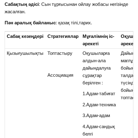
Сабақтың әдісі
: Сын тұрғысынан ойлау жобасы негізінде
жасалған.
Пән аралық байланыс
: қазақ тілі,тарих.
Сабақ кезеңдері
Стратегиялар
Мұғалімнің іс-
Оқушын
әрекеті
әрекеті
Қызығушылықты
Топтастыру
Оқушыларға
Дайынд
алдын-ала
мағлұм
дайындалуға
бойынш
Ассоциация
сұрақтар
талдап,
берілген :
түсінді
бойынш
1.Адам-табиғат
топтаса
2.Адам-техника
3.Адам-адам
4.Адам-сандық
белгі