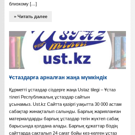
близкому […]
» Читать далее
Ұстаздарға арналған жаңа мүмкіндік
Құрметті ұстаздар сіздерге жаңа Ustaz tilegi – Ұстаз
тілегі Республикалық ұстаздар сайтын
ұсынамыз. Ust.kz Сайтта қазіргі уақытта 30 000 астам
сабақтар жинақталып салынды. Барлық жарияланған
материалдарды барлық ұстаздар тегін жүктеп сабақ
барысында қолдана алады. Барлық құжаттар біздің
сайттарда сақталып 24 сағат бойы кез-келген ұстаз