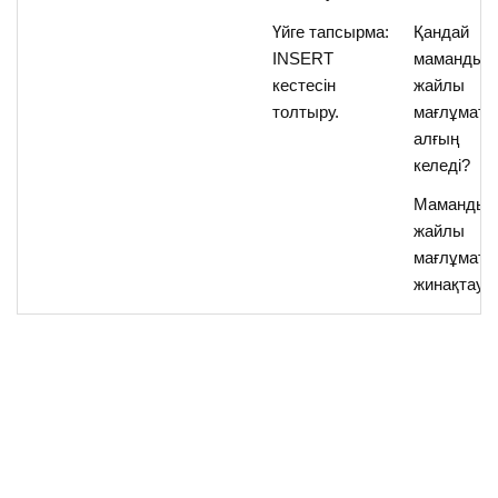
Үйге тапсырма:
Қандай
INSERT
мамандық
кестесін
жайлы
толтыру.
мағлұмат
алғың
келеді?
Мамандық
жайлы
мағлұматт
жинақтау.