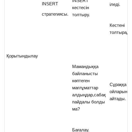
INSERT
INSERT
іледі.
кестесін
стратегиясы.
толтыру.
Кестені
толтырады
Қорытындылау
Мамандыққа
байланысты
көптеген
Сұраққа ө
мағлұматтар
ойларын
алдыңдар,сабақ
айтады.
пайдалы болды
ма?
Бағалау.