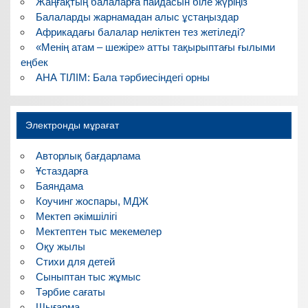
Жаңғақтың балаларға пайдасын біле жүріңіз
Балаларды жарнамадан алыс ұстаңыздар
Африкадағы балалар неліктен тез жетіледі?
«Менің атам – шежіре» атты тақырыптағы ғылыми
еңбек
АНА ТІЛІМ: Бала тәрбиесіндегі орны
Электронды мұрағат
Авторлық бағдарлама
Ұстаздарға
Баяндама
Коучинг жоспары, МДЖ
Мектеп әкімшілігі
Мектептен тыс мекемелер
Оқу жылы
Стихи для детей
Сыныптан тыс жұмыс
Тәрбие сағаты
Шығарма