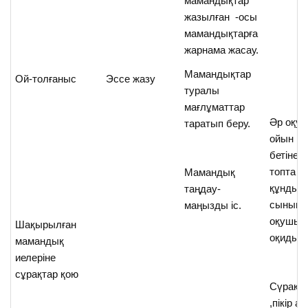
мамандықтар
жазылған -осы
мамандықтарға
жарнама жасау.
Мамандықтар
Ой-толғаныс
Эссе жазу
туралы
мағлұматтар
Әр оқу
таратып беру.
ойын қа
бетіне т
топта о
Мамандық
құндыс
таңдау-
сынып
маңызды іс.
оқушыл
Шақырылған
оқиды.
мамандық
иелеріне
сұрақтар қою
Сүрақта
,пікір а