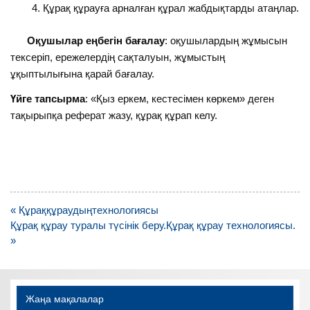
Құрақ құрауға арналған құрал жабдықтарды атаңлар.
Оқушылар еңбегін бағалау
: оқушылардың жұмысын
тексеріп, ережелердің сақталуын, жұмыстың
ұқыптылығына қарай бағалау.
Үйге тапсырма
: «Қыз еркем, кестесімен көркем» деген
тақырыпқа реферат жазу, құрақ құрап келу.
Навигация
« Құраққұраудыңтехнологиясы
по
Құрақ құрау туралы түсінік беру.Құрақ құрау технологиясы.
записям
»
Жаңа мақалалар