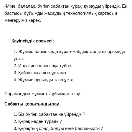
-Міне, балалар, бүгінгі сабақтан құрақ құрауды үйрендік. Ең
бастысы бұйымды жасаудың технологиялық картасын
меңгеруіміз керек.
Қауіпсіздік ережесі:
Жұмыс барысында құрал-жабдықтарды өз орнында
ұста.
Инені ине шанышқа түйре.
Қайшыны ашық ұстама
Жұмыс орныңды таза ұста
Сарамандық жұмысты ұйымдастыру.
Сабақты қорытындылау.
Біз бүгінгі сабақтан не үйрендік ?
Құрақ неден тұрады?
Құрақтың сәнді болуы неге байланысты?