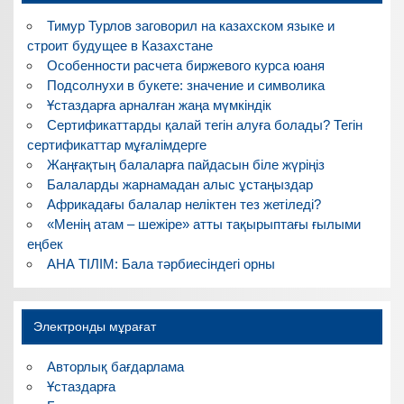
Тимур Турлов заговорил на казахском языке и
строит будущее в Казахстане
Особенности расчета биржевого курса юаня
Подсолнухи в букете: значение и символика
Ұстаздарға арналған жаңа мүмкіндік
Сертификаттарды қалай тегін алуға болады? Тегін
сертификаттар мұғалімдерге
Жаңғақтың балаларға пайдасын біле жүріңіз
Балаларды жарнамадан алыс ұстаңыздар
Африкадағы балалар неліктен тез жетіледі?
«Менің атам – шежіре» атты тақырыптағы ғылыми
еңбек
АНА ТІЛІМ: Бала тәрбиесіндегі орны
Электронды мұрағат
Авторлық бағдарлама
Ұстаздарға