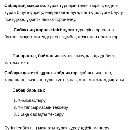
Сабақтың мақсаты
: құрақ түрлерін таныстырып, өздері
құрай білуге үйрету, өнерді бағалауға, салт-дәстүрге баулу,
әсемдікке, ұқыптылыққа тәрбиелеу.
Сабақтың көрнектілігі
: құрақ түрлеріне арналған
буклет, мақал-мәтелдер, сөзжұмбақ жазылған плакаттар.
Пәнаралық байланыс
: сурет, сызу, қазақ әдебиеті,
математика.
Сабаққа қажетті құрал-жабдықтар
: қайшы, ине, жіп,
қарандаш, сызғыш, түрлі-түсті қағаз, үлгі, мата қалдықтары.
Сабақ барысы:
Ұйымдастыру
Үй тапсырмасын тексеру
Жаңа сабақты тексеру
Бүгінгі сабақтың мақсаты құрақ құрау әдісін меңгеру.