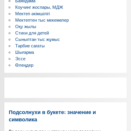
Баяндама
Коучинг жоспары, МДЖ
Мектеп әкімшілігі
Мектептен тыс мекемелер
Оқу жылы
Стихи для детей
Сыныптан тыс жұмыс
Тәрбие сағаты
Шығарма
Эссе
Өлеңдер
Подсолнухи в букете: значение и
символика