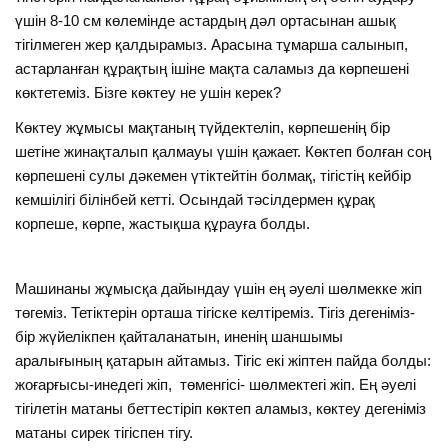
үшін 8-10 см көлемінде астардың дәл ортасынан ашық
тігілмеген жер қалдырамыз. Арасына тұмарша салынып,
астарланған құрақтың ішіне мақта саламыз да көрпешені
көктетеміз. Бізге көктеу не ушін керек?
Көктеу жұмысы мақтаның түйдектеліп, көрпешенің бір
шетіне жинақталып қалмауы үшін қажает. Көктеп болған соң
көрпешені сулы дәкемен үтіктейтін болмақ, тігістің кейбір
кемшілігі білінбей кетті. Осындай тәсілдермен құрақ
корпеше, көрпе, жастықша құрауға болды.
Машинаны жұмысқа дайындау үшін ең әуелі шөлмекке жіп
төгеміз. Тетіктерін орташа тігіске келтіреміз. Тігіз дегеніміз-
бір жүйелікпен қайталанатын, иненің шаншымы
аралығының қатарын айтамыз. Тігіс екі жіптен пайда болды:
жоғарғысы-инедегі жіп, төменгісі- шөлмектегі жіп. Ең әуелі
тігілетін матаны беттестіріп көктеп аламыз, көктеу дегеніміз
матаны сирек тігіспен тігу.