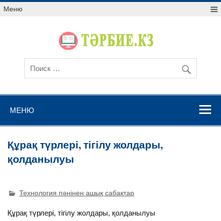
Меню
МЕНЮ
Құрақ түрлері, тігілу жолдары,
қолданылуы
Технология пәнінен ашық сабақтар
Құрақ түрлері, тігілу жолдары, қолданылуы