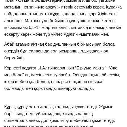
талап- ол мата бөлшектерінің симметриялы болуы және
матаның негізгі және арқау жіптерін ескеуіміз керек. Құраққа
пайдаланылатын мата жұқа, қалаңдығына қарай іріктеліп
алынады. Матаны үлгі бойынша қию үшін тегіске кететін
қосымшаны 0,5-1 см артық алып, матаның шығымдылығын
ескерту керек және түр үйлесімділігін ұмытпаған жөн.
Абай атамыз айтқан бес дұшпанның бірі- ысырап болса,
өнердің бұл саласы да сол ысырапшылдыққааа жол
бермейді.
Көрнекті педагог Ы.Алтынсаринның “Бір уыс мақта ”, “Әке
мен бала” әңгімесін еске түсірейік. Осыдан ақыл, ой, сезім,
іскер шебер қол болса, ешнәрсе ешқашан ысырап
болмайды деп қорытынды шығаруға болады.
Құрақ құрау эстетикалық талғамды қажет етеді. Жұмыс
барысында түс үйлесімділігі, қиындылардың
симметрялылығы, дәл қиыстыру шеберлікті қажет етеді,