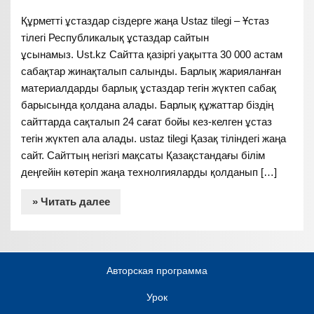
Құрметті ұстаздар сіздерге жаңа Ustaz tilegi – Ұстаз
тілегі Республикалық ұстаздар сайтын
ұсынамыз. Ust.kz Сайтта қазіргі уақытта 30 000 астам
сабақтар жинақталып салынды. Барлық жарияланған
материалдарды барлық ұстаздар тегін жүктеп сабақ
барысында қолдана алады. Барлық құжаттар біздің
сайттарда сақталып 24 сағат бойы кез-келген ұстаз
тегін жүктеп ала алады. ustaz tilegi Қазақ тіліндегі жаңа
сайт. Сайттың негізгі мақсаты Қазақстандағы білім
деңгейін көтеріп жаңа технолгияларды қолданып […]
» Читать далее
Авторская программа
Урок