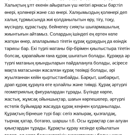
Халықтың ұлт екенін айыратын үш негізгі арнасы бар:тіл
өнері, қолөнері және саз өнері. Халқымыздың қолөнері деп
халық тұрмысында жиі қолданылытын өру, тігу, тоқу,
мүсіндеу, құрастыру, бейнелеу сияқты шығармашылық
жиынтығын айтамыз. Солардың ішіндегі ең ертен келе
жатқан өнер, апаларымыз тігетін құрақ құраудың да өзіндік
тарихы бар. Екі түрлі матаны бір-бірімен қиылыстыра тігетін
болсақ, қарапайым ғана құрақ шығатын болады. Құраққа әр
түрлі матаның қиындыларын пайдалануға болады, әсіресе
мақта матасынан жасалған құрақ төзімді болады, әрі
жуылғаннан кейін қыртыстанбайды. Барқыт, шибарқыт,
драп құрақ құрауға өте қолайлы және тиімді. Құрақ әртүрлі
геометриялық фигуралардан тұрады. Бүгінде көрпе,
жастық, жұмсақ ойыншықтар, шағын көрпешелер, әртүрлі
естелік бұйымдар жасауда құрақ кеңінен қолданылады.
Құрақтың бірнеше түрі бар: сегіз жапырақ, қызғалдақ,
тырнақ қатар, ботагөз, шаршы т.б. Осы құрақтар сан алуан
қиықтардан тұрады. Құрақты құрау кезінде қойылатын