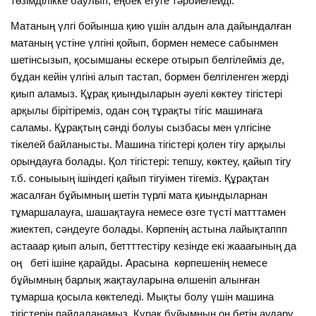
төзімділікке баулып, еңбек етуге тәрбиелейді.
Матаның үлгі бойынша қию үшін алдын ала дайындалған
матаның үстіне үлгіні қойып, бормен немесе сабынмен
шетінсызып, қосымшаны ескере отырып белгілейміз де,
бұдан кейін үлгіні алып тастап, бормен белгіленген жерді
қиып аламыз. Құрақ қиындыларын әуелі көктеу тігістері
арқылы бірітіреміз, одан соң тұрақты тігіс машинаға
саламы. Құрақтың сәнді болуы сызбасы мен үлгісіне
тікелей байланысты. Машина тігістері қолен тігу арқылы
орындауға болады. Қол тігістері: тепшу, көктеу, қайып тігу
т.б. соныыың ішіндегі қайып тігуімен тігеміз. Құрақтан
жасалған бұйымның шетін түрлі мата қиындыларнан
тұмаршалауға, шашақтауға немесе өзге түсті матттамен
жиектеп, сәндеуге болады. Көрпенің астына лайықтаппп
астааар қиып алып, беттттестіру кезінде екі жааағының да
оң беті ішіне қарайды. Арасына көрпешенің немесе
бұйымның барлық жақтауларына өлшеніп алынған
тұмарша қосыла көктеледі. Мықты болу үшін машина
тігістерін пайдаланамыз. Құрақ бұйымның оң бетін аудару