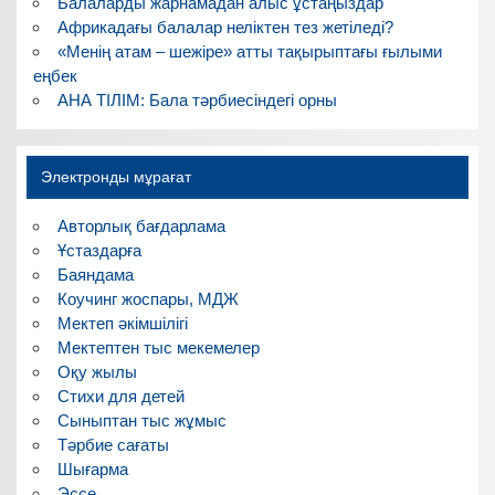
Балаларды жарнамадан алыс ұстаңыздар
Африкадағы балалар неліктен тез жетіледі?
«Менің атам – шежіре» атты тақырыптағы ғылыми
еңбек
АНА ТІЛІМ: Бала тәрбиесіндегі орны
Электронды мұрағат
Авторлық бағдарлама
Ұстаздарға
Баяндама
Коучинг жоспары, МДЖ
Мектеп әкімшілігі
Мектептен тыс мекемелер
Оқу жылы
Стихи для детей
Сыныптан тыс жұмыс
Тәрбие сағаты
Шығарма
Эссе