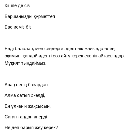
Кішіге де сіз
Баршаңызды құрметтеп
Бас иеміз біз
Енді балалар, мен сендерге әдептілік жайында өлең
оқимын, қандай әдепті сөз айту керек екенін айтасыңдар.
Мұқият тыңдаймыз.
Апаң сенің базардан
Алма сатып әкелді,
Ең үлкенін жақсысын,
Саған таңдап әперді
Не деп барып жеу керек?