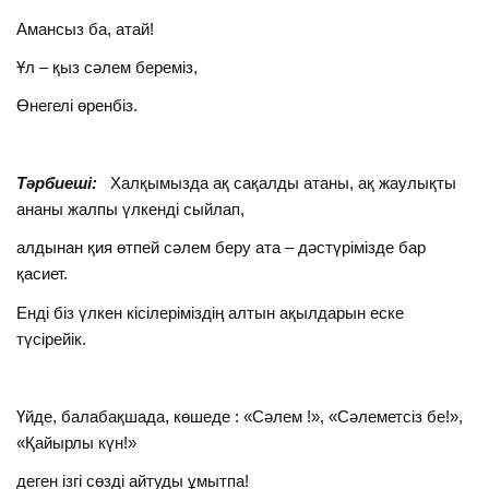
Амансыз ба, атай!
Ұл – қыз сәлем береміз,
Өнегелі өренбіз.
Тәрбиеші:
Халқымызда ақ сақалды атаны, ақ жаулықты
ананы жалпы үлкенді сыйлап,
алдынан қия өтпей сәлем беру ата – дәстүрімізде бар
қасиет.
Енді біз үлкен кісілеріміздің алтын ақылдарын еске
түсірейік.
Үйде, балабақшада, көшеде : «Сәлем !», «Сәлеметсіз бе!»,
«Қайырлы күн!»
деген ізгі сөзді айтуды ұмытпа!