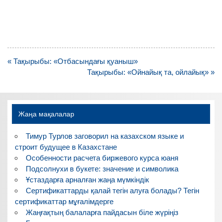
Навигация
« Тақырыбы: «Отбасындағы қуаныш»
по
Тақырыбы: «Ойнайық та, ойлайық» »
записям
Жаңа мақалалар
Тимур Турлов заговорил на казахском языке и
строит будущее в Казахстане
Особенности расчета биржевого курса юаня
Подсолнухи в букете: значение и символика
Ұстаздарға арналған жаңа мүмкіндік
Сертификаттарды қалай тегін алуға болады? Тегін
сертификаттар мұғалімдерге
Жаңғақтың балаларға пайдасын біле жүріңіз