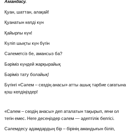
Амандасу.
Қуан, шаттан, алақай!
Қуанатын келді күн
Қайырлы күн!
Күліп шықты күн бүгін
Сәлеметсіз бе, амансыз ба?
Бәріміз күндей жарқырайық
Бәріміз тату болайық!
Бүгінгі «Сәлем – сөздің анасы» атты ашық тәрбие сағатына
қош келдіңіздер!
«Сәлем – сөздің анасы» деп аталатын тақырып, яғни ол
тегін емес. Неге десеңіздер сәлем — әдептілік белгісі.
Сәлемдесу адамдардың бір – бірінің амандығын біліп,