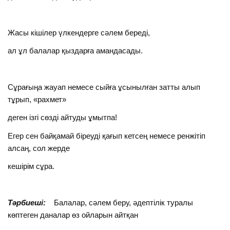
Жасы кішілер үлкендерге сәлем береді,
ал ұл балалар қыздарға амандасады.
Сұрағыңа жауап немесе сыйға ұсынылған затты алып
тұрып, «рахмет»
деген ізгі сөзді айтуды ұмытпа!
Егер сен байқамай біреуді қағып кетсең немесе ренжітіп
алсаң, сол жерде
кешірім сұра.
Тәрбиеші:
Балалар, сәлем беру, әдептілік туралы
көптеген даналар өз ойларын айтқан