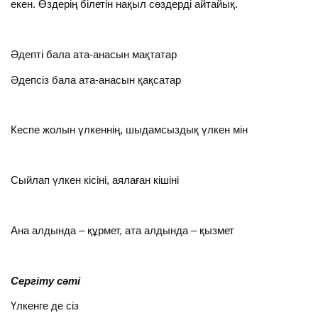
екен. Өздерің білетін нақыл сөздерді айтайық.
Әдепті бала ата-анасын мақтатар
Әдепсіз бала ата-анасын қақсатар
Кеспе жолын үлкеннің, шыдамсыздық үлкен мін
Сыйлап үлкен кісіні, аялаған кішіні
Ана алдында – құрмет, ата алдында – қызмет
Сергіту сәті
Үлкенге де сіз