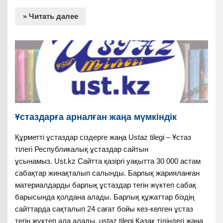
» Читать далее
Ұстаздарға арналған жаңа мүмкіндік
Құрметті ұстаздар сіздерге жаңа Ustaz tilegi – Ұстаз
тілегі Республикалық ұстаздар сайтын
ұсынамыз. Ust.kz Сайтта қазіргі уақытта 30 000 астам
сабақтар жинақталып салынды. Барлық жарияланған
материалдарды барлық ұстаздар тегін жүктеп сабақ
барысында қолдана алады. Барлық құжаттар біздің
сайттарда сақталып 24 сағат бойы кез-келген ұстаз
тегін жүктеп ала алады. ustaz tilegi Қазақ тіліндегі жаңа