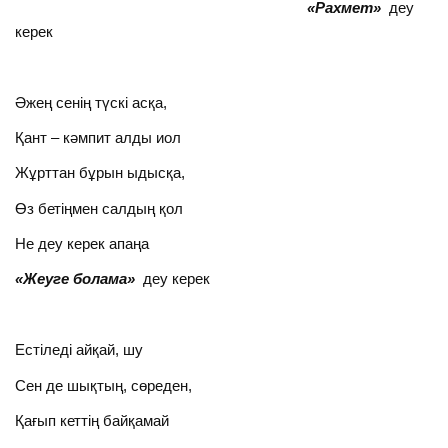
«Рахмет»
деу
керек
Әжең сенің түскі асқа,
Қант – кәмпит алды иол
Жұрттан бұрын ыдысқа,
Өз бетіңмен салдың қол
Не деу керек апаңа
«Жеуге болама»
деу керек
Естіледі айқай, шу
Сен де шықтың, сөреден,
Қағып кеттің байқамай