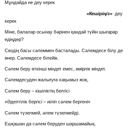
Мұндайда не деу керек
«Кешіріңіз»
деу
керек
Міне, балалар осынау бәрінен қандай түйін шығарар
едіңдер?
Сөздің басы сәлеммен басталады. Сәлемдесе білу де
өнер. Сәлемдесе білейік.
Сәлем беру өткінші міндет емес, өмірлік міндет.
Сәлемдесуден жалығуға хақымыз жоқ.
Сәлем беру – кішіліктің белгісі
«Әдептілік бергісі – иіліп сәлем бергені»
Сәлем түзелмей, әлем түзелмейді.
Ешқашан да сәлем беруден шаршамайық.