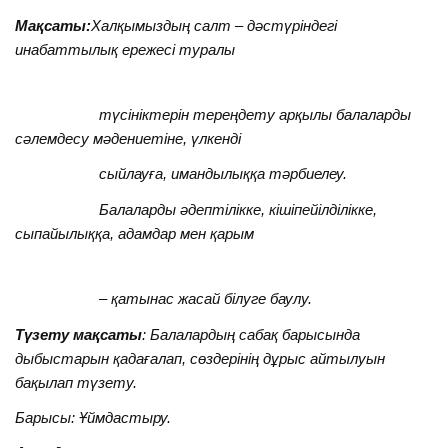
Мақсаты:
Халқымыздың салт – дәстүріндегі
инабаттылық ережесі туралы
түсініктерін тереңдету арқылы балаларды
сәлемдесу мәдениетіне, үлкенді
сыйлауға, имандылыққа тәрбиелеу.
Балаларды әдептілікке, кішіпейілділікке,
сыпайылыққа, адамдар мен қарым
– қатынас жасай білуге баулу.
Түзету мақсаты
: Балалардың сабақ барысында
дыбыстарын қадағалап, сөздерінің дұрыс айтылуын
бақылап түзету.
Барысы: Ұймдастыру.