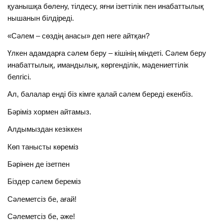
қуанышқа бөлену, тілдесу, яғни ізеттілік пен инабаттылық
нышанын білдіреді.
«Сәлем – сөздің анасы» деп неге айтқан?
Үлкен адамдарға сәлем беру – кішінің міндеті. Сәлем беру
инабаттылық, имандылық, көргенділік, мәдениеттілік
белгісі.
Ал, балалар енді біз кімге қалай сәлем береді екенбіз.
Бәріміз хормен айтамыз.
Алдымыздан кезіккен
Көп танысты көреміз
Бәрінен де ізетпен
Біздер сәлем береміз
Сәлеметсіз бе, ағай!
Сәлеметсіз бе, әже!