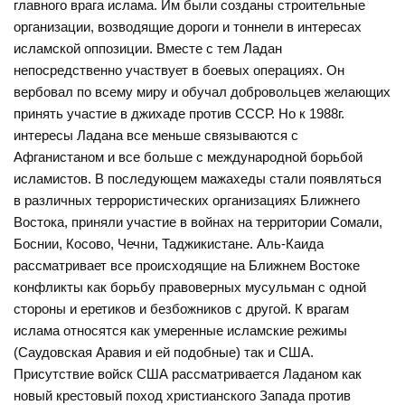
главного врага ислама. Им были созданы строительные
организации, возводящие дороги и тоннели в интересах
исламской оппозиции. Вместе с тем Ладан
непосредственно участвует в боевых операциях. Он
вербовал по всему миру и обучал добровольцев желающих
принять участие в джихаде против СССР. Но к 1988г.
интересы Ладана все меньше связываются с
Афганистаном и все больше с международной борьбой
исламистов. В последующем мажахеды стали появляться
в различных террористических организациях Ближнего
Востока, приняли участие в войнах на территории Сомали,
Боснии, Косово, Чечни, Таджикистане. Аль-Каида
рассматривает все происходящие на Ближнем Востоке
конфликты как борьбу правоверных мусульман с одной
стороны и еретиков и безбожников с другой. К врагам
ислама относятся как умеренные исламские режимы
(Саудовская Аравия и ей подобные) так и США.
Присутствие войск США рассматривается Ладаном как
новый крестовый поход христианского Запада против