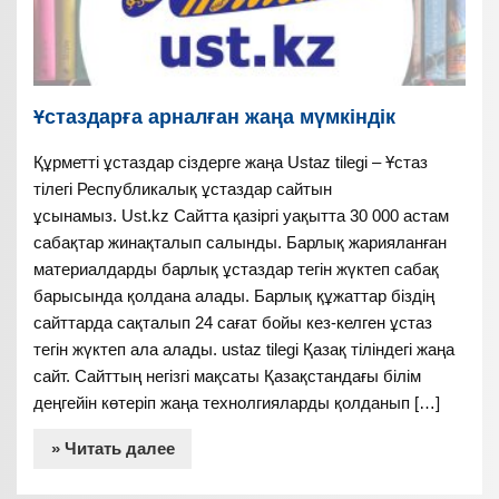
Ұстаздарға арналған жаңа мүмкіндік
Құрметті ұстаздар сіздерге жаңа Ustaz tilegi – Ұстаз
тілегі Республикалық ұстаздар сайтын
ұсынамыз. Ust.kz Сайтта қазіргі уақытта 30 000 астам
сабақтар жинақталып салынды. Барлық жарияланған
материалдарды барлық ұстаздар тегін жүктеп сабақ
барысында қолдана алады. Барлық құжаттар біздің
сайттарда сақталып 24 сағат бойы кез-келген ұстаз
тегін жүктеп ала алады. ustaz tilegi Қазақ тіліндегі жаңа
сайт. Сайттың негізгі мақсаты Қазақстандағы білім
деңгейін көтеріп жаңа технолгияларды қолданып […]
» Читать далее