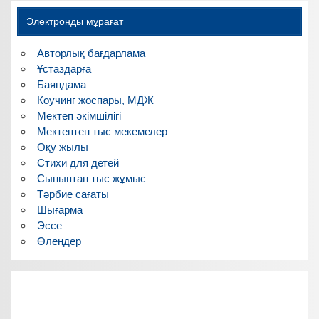
Электронды мұрағат
Авторлық бағдарлама
Ұстаздарға
Баяндама
Коучинг жоспары, МДЖ
Мектеп әкімшілігі
Мектептен тыс мекемелер
Оқу жылы
Стихи для детей
Сыныптан тыс жұмыс
Тәрбие сағаты
Шығарма
Эссе
Өлеңдер