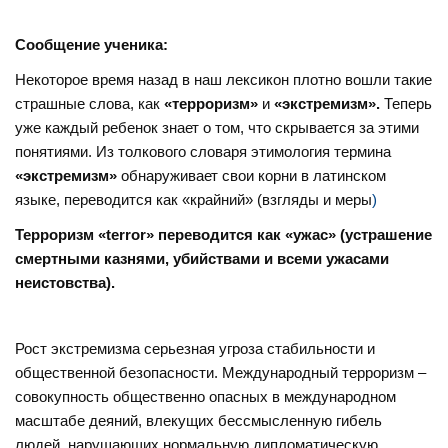
Сообщение ученика:
Некоторое время назад в наш лексикон плотно вошли такие
страшные слова, как
«терроризм»
и
«экстремизм».
Теперь
уже каждый ребенок знает о том, что скрывается за этими
понятиями. Из толкового словаря этимология термина
«экстремизм»
обнаруживает свои корни в латинском
языке, переводится как «крайний» (взгляды и меры
)
Терроризм «terror» переводится как «ужас» (устрашение
смертными казнями, убийствами и всеми ужасами
неистовства).
Рост экстремизма серьезная угроза стабильности и
общественной безопасности. Международный терроризм –
совокупность общественно опасных в международном
масштабе деяний, влекущих бессмысленную гибель
людей, нарушающих нормальную дипломатическую