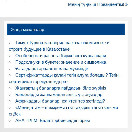
записям
Менің тұңғыш Президентім! »
Жаңа мақалалар
Тимур Турлов заговорил на казахском языке и
строит будущее в Казахстане
Особенности расчета биржевого курса юаня
Подсолнухи в букете: значение и символика
Ұстаздарға арналған жаңа мүмкіндік
Сертификаттарды қалай тегін алуға болады? Тегін
сертификаттар мұғалімдерге
Жаңғақтың балаларға пайдасын біле жүріңіз
Балаларды жарнамадан алыс ұстаңыздар
Африкадағы балалар неліктен тез жетіледі?
«Менің атам – шежіре» атты тақырыптағы ғылыми
еңбек
АНА ТІЛІМ: Бала тәрбиесіндегі орны