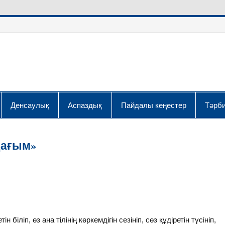
Денсаулық
Аспаздық
Пайдалы кеңестер
Тәрби
дағым»
 біліп, өз ана тілінің көркемдігін сезініп, сөз құдіретін түсініп,