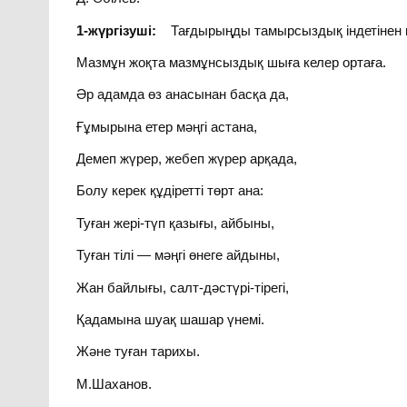
1-жүргізуші:
Тағдырыңды тамырсыздық індетінен 
Мазмұн жоқта мазмұнсыздық шыға келер ортаға.
Әр адамда өз анасынан басқа да,
Ғұмырына етер мәңгі астана,
Демеп жүрер, жебеп жүрер арқада,
Болу керек құдіретті төрт ана:
Туған жері-түп қазығы, айбыны,
Туған тілі — мәңгі өнеге айдыны,
Жан байлығы, салт-дәстүрі-тірегі,
Қадамына шуақ шашар үнемі.
Және туған тарихы.
М.Шаханов.