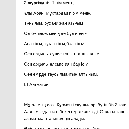
2-жүргізуші:
Тілім менің!
Ұлы Абай, Мұхтардай пірім менің.
Тұнығым, рухани жан азығым
Ол бүлінсе, менің де бүлінгенім.
Ана тілім, туған тілім,бал тілім
Сен арқылы дүние танып талпындым.
Сен арқылы әлемге аян бар ісім
Сен өмірде таусылмайтын алтыным.
Ш.Айтматов.
Мұғалімнің сөзі: Құрметті оқушылар, бүгін біз 2 топ:
Алдымыздан көп бекеттер кездеседі. Ондағы тапсыр
азаматы» атағын жеңіп алады.
Әділ қазылар алқасын таныстырайық