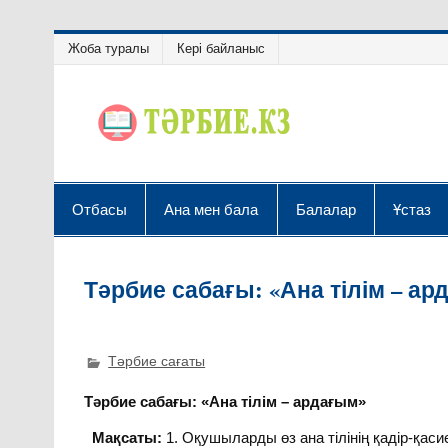
Жоба туралы
Кері байланыс
Отбасы
Ана мен бала
Балалар
Ұстаз
Тәрбие сабағы: «Ана тілім – ар
Тәрбие сағаты
Тәрбие сабағы: «Ана тілім – ардағым»
Мақсаты:
1. Оқушыларды өз ана тілінің қадір-қасиетін