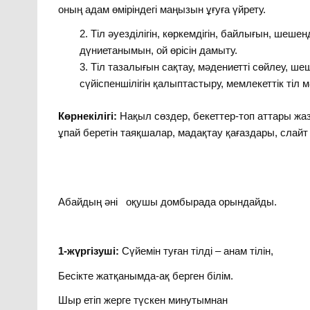
оның адам өміріндегі маңызын ұғуға үйрету.
Тіл әуезділігін, көркемдігін, байлығын, шеше
дүниетанымын, ой өрісін дамыту.
Тіл тазалығын сақтау, мәдениетті сөйлеу, шеш
сүйіспеншілігін қалыптастыру, мемлекеттік тіл 
Көрнекілігі:
Нақыл сөздер, бекеттер-топ аттары жазыл
ұпай беретін таяқшалар, мадақтау қағаздары, слайт
Абайдың әні оқушы домбырада орындайды.
1-жүргізуші:
Сүйемін туған тілді – анам тілін,
Бесікте жатқанымда-ақ берген білім.
Шыр етіп жерге түскен минутымнан