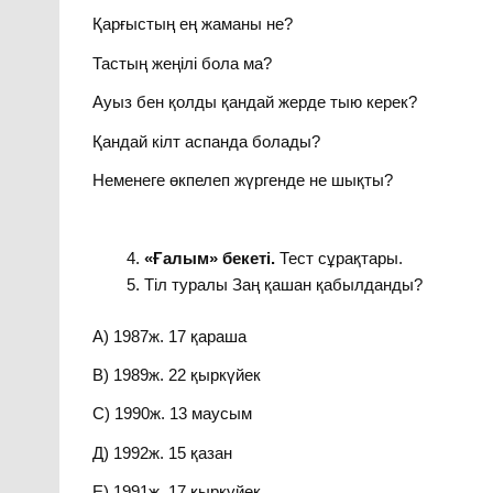
Қарғыстың ең жаманы не?
Тастың жеңілі бола ма?
Ауыз бен қолды қандай жерде тыю керек?
Қандай кілт аспанда болады?
Неменеге өкпелеп жүргенде не шықты?
«Ғалым» бекеті.
Тест сұрақтары.
Тіл туралы Заң қашан қабылданды?
А) 1987ж. 17 қараша
В) 1989ж. 22 қыркүйек
С) 1990ж. 13 маусым
Д) 1992ж. 15 қазан
Е) 1991ж. 17 қыркүйек