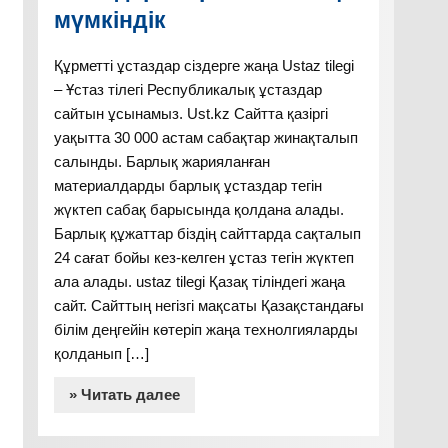
мүмкіндік
Құрметті ұстаздар сіздерге жаңа Ustaz tilegi
– Ұстаз тілегі Республикалық ұстаздар
сайтын ұсынамыз. Ust.kz Сайтта қазіргі
уақытта 30 000 астам сабақтар жинақталып
салынды. Барлық жарияланған
материалдарды барлық ұстаздар тегін
жүктеп сабақ барысында қолдана алады.
Барлық құжаттар біздің сайттарда сақталып
24 сағат бойы кез-келген ұстаз тегін жүктеп
ала алады. ustaz tilegi Қазақ тіліндегі жаңа
сайт. Сайттың негізгі мақсаты Қазақстандағы
білім деңгейін көтеріп жаңа технолгияларды
қолданып […]
» Читать далее