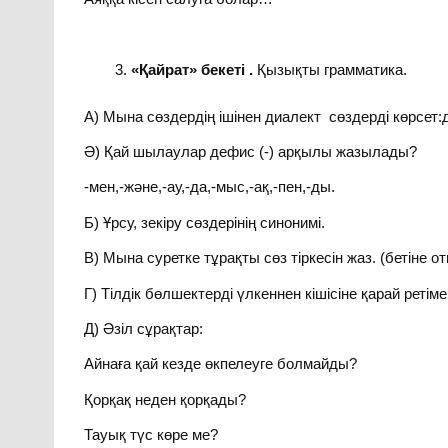
«Қайрат» бекеті .
Қызықты грамматика.
А) Мына сөздердің ішінен диалект сөздерді көрсет:до
Ә) Қай шылаулар дефис (-) арқылы жазылады?
-мен,-және,-ау,-да,-мыс,-ақ,-пен,-ды.
Б) Ұрсу, зекіру сөздерінің синонимі.
В) Мына суретке тұрақты сөз тіркесін жаз. (бетіне о
Г) Тілдік бөлшектерді үлкеннен кішісіне қарай ретіме
Д) Әзіл сұрақтар:
Айнаға қай кезде өкпелеуге болмайды?
Қорқақ неден қорқады?
Тауық түс көре ме?