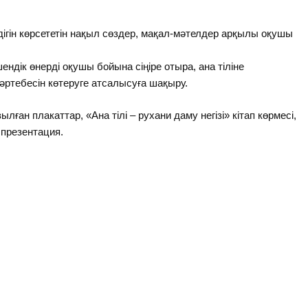
ндігін көрсететін нақыл сөздер, мақал-мәтелдер арқылы оқушы
ендік өнерді оқушы бойына сіңіре отыра, ана тіліне
мәртебесін көтеруге атсалысуға шақыру.
ған плакаттар, «Ана тілі – рухани даму негізі» кітап көрмесі,
 презентация.