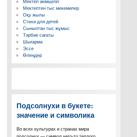
Мектеп әкімшілігі
Мектептен тыс мекемелер
Оқу жылы
Стихи для детей
Сыныптан тыс жұмыс
Тәрбие сағаты
Шығарма
Эссе
Өлеңдер
Подсолнухи в букете:
значение и символика
Во всех культурах и странах мира
подсолнух — символ чего-то теплого,