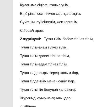
Құлағыма сіңірген таныс үнім.
Ең бірінші сол тілмен сыртқа шықты,
Сүйгенім, сүйсінгенім, жек көргенім.
С.Торайғыров.
2-жүргізуші:
Туған тілім-бабам тілі-өз тілім,
Туған тілім-анам тілі-өз тілім.
Туған тілім-далам тілі-өз тілім,
Туған тілім-адам тілі-өз тілім.
Туған тілде сыры терең жаным бар,
Туған тілде әнім менен сәнім бар.
Туған тілім тіл болудан қалса егер
Жүрегімді суырып-ақ алыңдар.
Д. Әбілев.