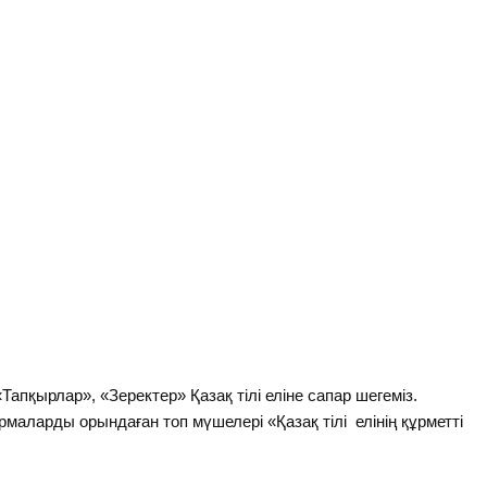
 «Тапқырлар», «Зеректер» Қазақ тілі еліне сапар шегеміз.
маларды орындаған топ мүшелері «Қазақ тілі елінің құрметті