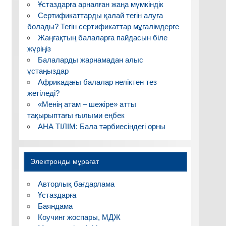
Ұстаздарға арналған жаңа мүмкіндік
Сертификаттарды қалай тегін алуға
болады? Тегін сертификаттар мұғалімдерге
Жаңғақтың балаларға пайдасын біле
жүріңіз
Балаларды жарнамадан алыс
ұстаңыздар
Африкадағы балалар неліктен тез
жетіледі?
«Менің атам – шежіре» атты
тақырыптағы ғылыми еңбек
АНА ТІЛІМ: Бала тәрбиесіндегі орны
Электронды мұрағат
Авторлық бағдарлама
Ұстаздарға
Баяндама
Коучинг жоспары, МДЖ