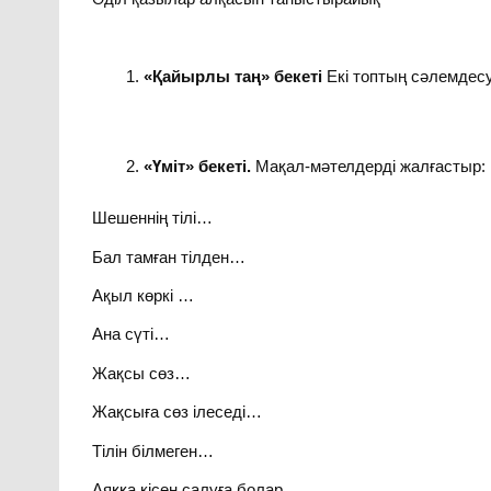
«Қайырлы таң» бекеті
Екі топтың сәлемдесу
«Үміт» бекеті.
Мақал-мәтелдерді жалғастыр:
Шешеннің тілі…
Бал тамған тілден…
Ақыл көркі …
Ана сүті…
Жақсы сөз…
Жақсыға сөз ілеседі…
Тілін білмеген…
Аяққа кісен салуға болар…