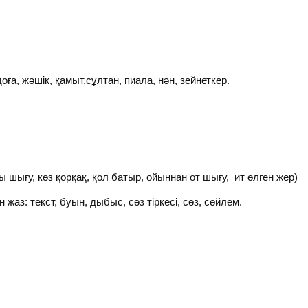
ға, жәшік, қамыт,сұлтан, пиала, нән, зейнеткер.
ты шығу, көз қорқақ, қол батыр, ойыннан от шығу, ит өлген жер)
н жаз: текст, буын, дыбыс, сөз тіркесі, сөз, сөйлем.