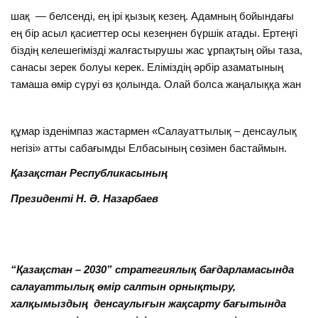
шақ — белсенді, ең ірі қызық кезең. Адамның бойындағы
ең бір асыл қасиеттер осы кезеңнен бүршік атады. Ертеңгі
біздің келешегімізді жалғастырушы жас ұрпақтың ойы таза,
санасы зерек болуы керек. Еліміздің әрбір азаматының
тамаша өмір сүруі өз қолында. Олай болса жаңалыққа жан
құмар ізденімпаз жастармен «Салауаттылық – денсаулық
негізі» атты сабағымды Елбасының сөзімен бастаймын.
Қазақстан Республикасының
Президен
ті Н. Ә. Назарбаев
“Қазақстан – 2030” стратегиялық бағдарламасында
салауаттылық өмір салтын орнықтыру,
халқымыздың
денсаулығын жақсарту бағытында