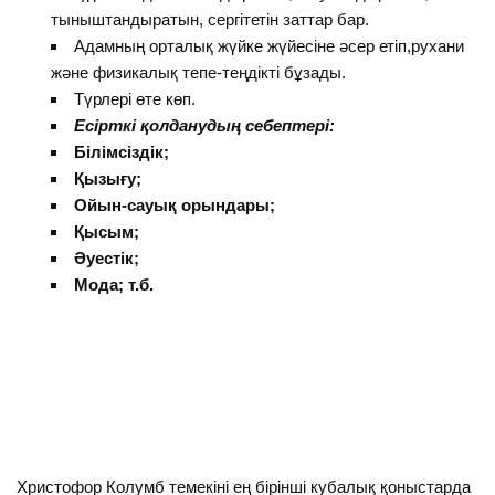
тыныштандыратын, сергітетін заттар бар.
Адамның орталық жүйке жүйесіне әсер етіп,рухани
және физикалық тепе-теңдікті бұзады.
Түрлері өте көп.
Есірткі қолданудың себептері:
Білімсіздік;
Қызығу;
Ойын-сауық орындары;
Қысым;
Әуестік;
Мода; т.б.
Христофор Колумб темекіні ең бірінші кубалық қоныстарда