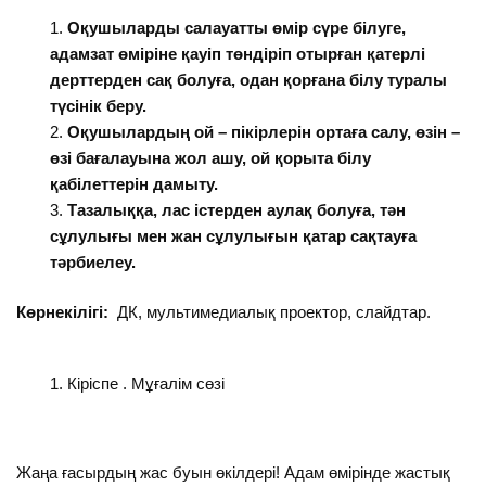
Оқушыларды салауатты өмір сүре білуге,
адамзат өміріне қауіп төндіріп отырған қатерлі
дерттерден сақ болуға, одан қорғана білу туралы
түсінік беру.
Оқушылардың ой – пікірлерін ортаға салу, өзін –
өзі бағалауына жол ашу, ой қорыта білу
қабілеттерін дамыту.
Тазалыққа, лас істерден аулақ болуға, тән
сұлулығы мен жан сұлулығын қатар сақтауға
тәрбиелеу.
Көрнекілігі:
ДК, мультимедиалық проектор, слайдтар.
Кіріспе . Мұғалім сөзі
Жаңа ғасырдың жас буын өкілдері! Адам өмірінде жастық