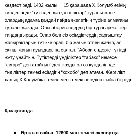
кездестіреді. 1492 жылы, 15 қарашада Х.Колумб өзінің
күнделігінде “түтіндеп жатқан шоқтар” туралы және
олардың адамға қандай пайда әкелетінін түсіне алмағаны
туралы жазады. Оны аборигендердің бір түрлі әрекеттері
таңдандырады. Олар белгісіз өсімдіктердің сарғыштау
жапырақтарын түтікке орап, бір жағын отпен жағып, ал
екінші жағын ауыздарына салған. “Аборигендерге түтінді
жұту ұнайтын. Түтіктерді үнділіктер “табако” немесе
“сигаро” деп атайтын” деп жазды ол өз күнделігінде.
Үнділіктер темекі өсімдігін “кохобо” деп атаған. Жергілікті
халық Х.Колумбқа темекі мен темекі өсімдігін сыйға береді.
Қазақстанда
Әр жыл сайын 12600 млн темекі экспортқа