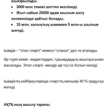
шығарылады.
3000 млн темекі шеттен әкелінеді.
Жыл сайын 25000 адам шылым шегу
нәтижесінде қайтыс болады.
15 млн. халықтың шамамен 5 млн-ы шылым
шегеді.
Ішімдік – “этил спирті” немесе “этанол” деп те аталады.
Әр түрлі жеміс- жидектерден, тұқымдардың ашытқысынан
жасалады. Этил спирті- мөлдір әрі түссіз болып келеді.
Ішімдіктің кейбіреулерінде спирттің мөлшері 40 % градусқа
жетеді.
АҚТҚ-ның ашылу тарихы