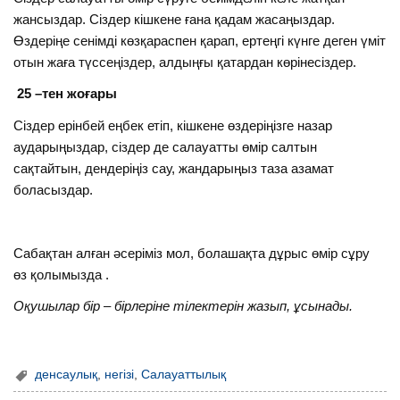
жансыздар. Сіздер кішкене ғана қадам жасаңыздар.
Өздеріңе сенімді көзқараспен қарап, ертеңгі күнге деген үміт
отын жаға түссеңіздер, алдыңғы қатардан көрінесіздер.
25 –тен жоғары
Сіздер ерінбей еңбек етіп, кішкене өздеріңізге назар
аударыңыздар, сіздер де салауатты өмір салтын
сақтайтын, дендеріңіз сау, жандарыңыз таза азамат
боласыздар.
Сабақтан алған әсеріміз мол, болашақта дұрыс өмір сұру
өз қолымызда .
Оқушылар бір – бірлеріне тілектерін жазып, ұсынады.
денсаулық
,
негізі
,
Салауаттылық