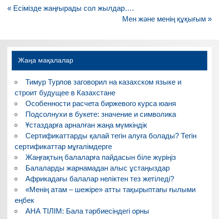
Навигация
« Есімізде жаңғырады сол жылдар….
по
Мен және менің құқығым »
записям
Жаңа мақалалар
Тимур Турлов заговорил на казахском языке и
строит будущее в Казахстане
Особенности расчета биржевого курса юаня
Подсолнухи в букете: значение и символика
Ұстаздарға арналған жаңа мүмкіндік
Сертификаттарды қалай тегін алуға болады? Тегін
сертификаттар мұғалімдерге
Жаңғақтың балаларға пайдасын біле жүріңіз
Балаларды жарнамадан алыс ұстаңыздар
Африкадағы балалар неліктен тез жетіледі?
«Менің атам – шежіре» атты тақырыптағы ғылыми
еңбек
АНА ТІЛІМ: Бала тәрбиесіндегі орны