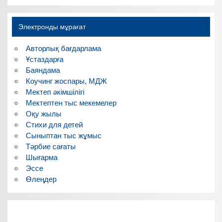
Электронды мұрағат
Авторлық бағдарлама
Ұстаздарға
Баяндама
Коучинг жоспары, МДЖ
Мектеп әкімшілігі
Мектептен тыс мекемелер
Оқу жылы
Стихи для детей
Сыныптан тыс жұмыс
Тәрбие сағаты
Шығарма
Эссе
Өлеңдер