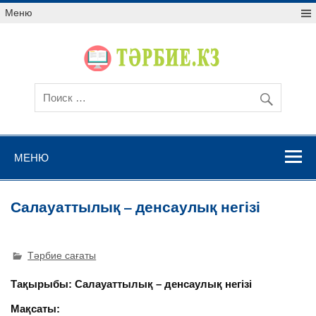
Меню
МЕНЮ
Салауаттылық – денсаулық негізі
Тәрбие сағаты
Тақырыбы: Салауаттылық – денсаулық негізі
Мақсаты: