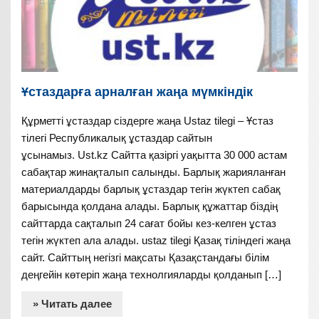
Ұстаздарға арналған жаңа мүмкіндік
Құрметті ұстаздар сіздерге жаңа Ustaz tilegi – Ұстаз
тілегі Республикалық ұстаздар сайтын
ұсынамыз. Ust.kz Сайтта қазіргі уақытта 30 000 астам
сабақтар жинақталып салынды. Барлық жарияланған
материалдарды барлық ұстаздар тегін жүктеп сабақ
барысында қолдана алады. Барлық құжаттар біздің
сайттарда сақталып 24 сағат бойы кез-келген ұстаз
тегін жүктеп ала алады. ustaz tilegi Қазақ тіліндегі жаңа
сайт. Сайттың негізгі мақсаты Қазақстандағы білім
деңгейін көтеріп жаңа технолгияларды қолданып […]
» Читать далее