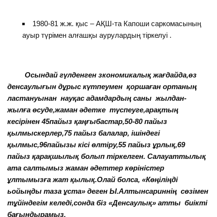
1980-81 ж.ж. қыс – АҚШ-та Капоши саркомасының
ауыр түрімен алғашқы аурулардың тіркелуі .
Осындай гүлденген зкономикалық жағдайда,өз
денсаулығын дұрыс күтпеумен қоршаған ортаның
ластануынан науқас адамдардың саны жылдан-
жылға өсуде,жаман әдетке түспеуге,арақтың
кесірінен 45пайыз қаңғыбастар,50-80 пайыз
қылмыскерлер,75 пайыз балалар, ішіндегі
қылмыс,96пайызы кісі өлтіру,55 пайыз ұрлық,69
пайыз қарақшылық болып тіркелген. Салауаттылық
ата салтымыз жаман әдеттер көріністер
ұлтымызға жат қылық.Олай болса, «Көңіліңді
ьойыңды таза ұста» деген Ы.Алтынсариннің сөзімен
тұйіндегім келеді,сонда біз «Денсаулық» атты биікті
бағындырамыз.