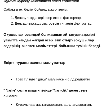
жұмыс жүргізу қажеттігін атап көрсетті
Сабақты екі бөлім бойынша жүргіземіз:
Денсаулыққа кері әсер ететін факторлар.
Денсаулыққа дұрыс әсерін тигізетін факторлар.
Оқушылар осындай болжамның айтылуына қазіргі
уақытта қандай жағдай әсер етіп отыр? (оқушылар
өздерінің әкелген мәліметтері бойынша түсінік береді.
Есірткі туралы жалпы мағлұматтар
Грек тілінде “ ұйқы” мағынасын білдіредіретін
“ Narke” сөзі ағылшын тілінде “Narkotik” деген сөзге
айналған.
Құрамында мастандыратын, ашуландыратын,