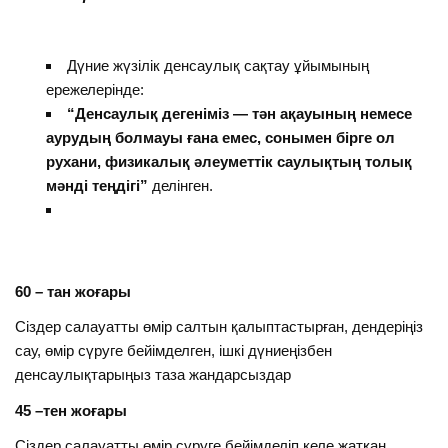
Дүние жүзілік денсаулық сақтау ұйымының
ережелерінде:
“Денсаулық дегеніміз — тән ақауының немесе
аурудың болмауы ғана емес, сонымен бірге ол
рухани, физикалық әлеуметтік саулықтың толық
мәнді теңдігі”
делінген.
60 – тан жоғары
Сіздер салауатты өмір салтын қалыптастырған, дендеріңіз
сау, өмір сүруге бейімделген, ішкі дүниеңізбен
денсаулықтарыңыз таза жандарсыздар
45 –тен жоғары
Сіздер салауатты өмір сүруге бейімделіп келе жатқан