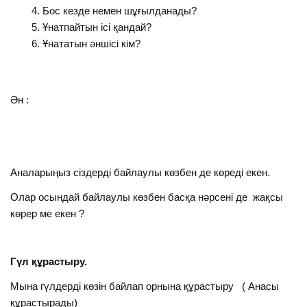
Бос кезде немен шұғылданады?
Ұнатпайтын ісі қандай?
Ұнататын әншісі кім?
Ән :
Аналарыңыз сіздерді байлаулы көзбен де көреді екен.
Олар осындай байлаулы көзбен басқа нәрсені де жақсы
көрер ме екен ?
Гүл құрастыру.
Мына гүлдерді көзін байлап орнына құрастыру ( Анасы
құрастырады)