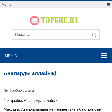
Меню
МЕНЮ
Аналарды аялайық!
Тәрбие сағаты
Тақырыбы: Аналарды аялайық!
Мақсаты: Ата-аналардың мектеппен тығыз байланысын