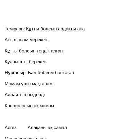
Темірлан: Құтты болсын ардақты ана
Асыл анам мерекең.
Құтты болсын теңдік алған
Қуанышты берекең.
Нұрғасыр: Бал бөбегім баптаған
Мамам үшін мақтанам!
Аялайтын біздерді
Көп жасасын ақ мамам.
Аягөз: Алақаны ақ самал
Мәпелеген жан ана