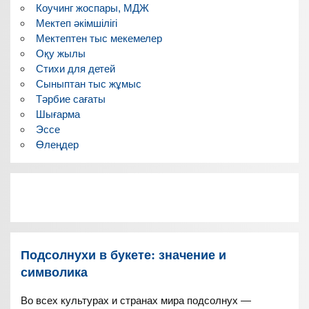
Коучинг жоспары, МДЖ
Мектеп әкімшілігі
Мектептен тыс мекемелер
Оқу жылы
Стихи для детей
Сыныптан тыс жұмыс
Тәрбие сағаты
Шығарма
Эссе
Өлеңдер
Подсолнухи в букете: значение и
символика
Во всех культурах и странах мира подсолнух —