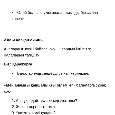
Олай болса аяулы аналарымызды бір сынап
көрелік.
Аялы алақан ойыны
Аналардың көзін байлап, оқушылардың ішінен өз
балаларын тапқызу .
Би : Қаражорға
Балалар енді сендерді сынап көрмекпін.
«Мен анамды қаншалықты білемін?»
балаларға сұрақ
қою.
Анаң қандай түсті киімді ұнатады?
Жақсы көретін тағамы.
Ұнататын гүлі қандай?