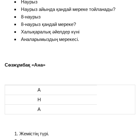
Наурыз
Наурыз айында қандай мереке тойланады?
8-наурыз
8-наурыз қандай мереке?
Халықаралық әйелдер күні
Аналарымыздың мерекесі.
Сөзжұмбақ «Ана»
А
Н
А
Жемістің түрі.