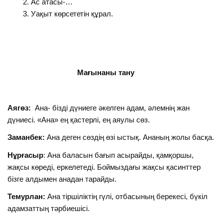
Ас атасы-…
Уақыт көрсететін құрал.
Мағынаны тану
Аягөз:
Ана- бізді дүниеге әкелген адам, әлемнің жан
дүниесі. «Ана» ең қастерлі, ең аяулы сөз.
Заманбек:
Ана деген сөздің өзі ыстық. Ананың жолы басқа.
Нұрғасыр
: Ана баласын бағып асырайды, қамқоршы,
жақсы көреді, еркелетеді. Боймыздағы жақсы қасинттер
бізге алдымен анадан тарайды.
Темурлан:
Ана тіршіліктің гүлі, отбасының берекесі, бүкіл
адамзаттың тәрбиешісі.