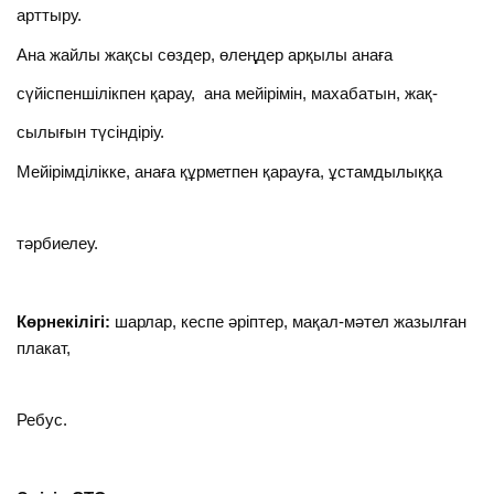
арттыру.
Ана жайлы жақсы сөздер, өлеңдер арқылы анаға
сүйіспеншілікпен қарау, ана мейірімін, махабатын, жақ-
сылығын түсіндіріу.
Мейірімділікке, анаға құрметпен қарауға, ұстамдылыққа
тәрбиелеу.
Көрнекілігі:
шарлар, кеспе әріптер, мақал-мәтел жазылған
плакат,
Ребус.