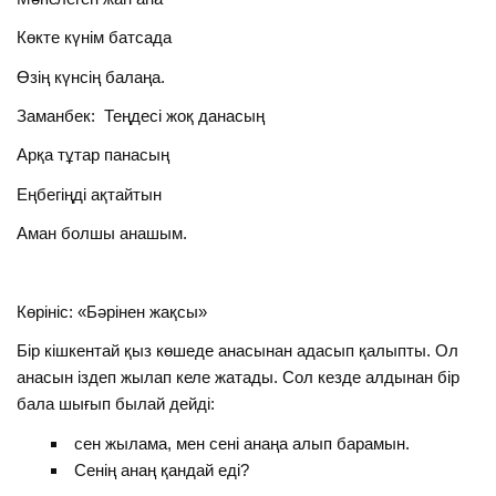
Көкте күнім батсада
Өзің күнсің балаңа.
Заманбек: Теңдесі жоқ данасың
Арқа тұтар панасың
Еңбегіңді ақтайтын
Аман болшы анашым.
Көрініс: «Бәрінен жақсы»
Бір кішкентай қыз көшеде анасынан адасып қалыпты. Ол
анасын іздеп жылап келе жатады. Сол кезде алдынан бір
бала шығып былай дейді:
сен жылама, мен сені анаңа алып барамын.
Сенің анаң қандай еді?