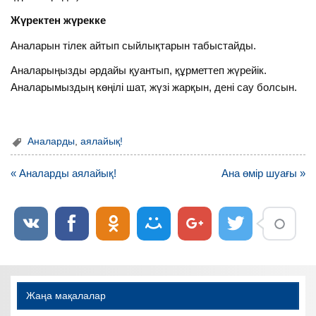
Жүректен жүрекке
Аналарын тілек айтып сыйлықтарын табыстайды.
Аналарыңызды әрдайы қуантып, құрметтеп жүрейік.
Аналарымыздың көңілі шат, жүзі жарқын, дені сау болсын.
Аналарды
,
аялайық!
Навигация
« Аналарды аялайық!
Ана өмір шуағы »
по
записям
Жаңа мақалалар