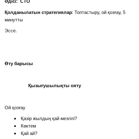
Әдісі: СТО
Қолданылатын стратегиялар
: Топтастыру, ой қозғау, 5
минутты
Эссе.
Өту барысы
Қызығушылықты ояту
Ой қозғау
Қазір жылдың қай мезгілі?
Көктем
Қай ай?