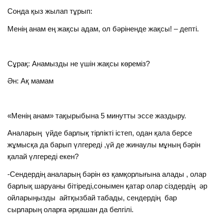
Сонда қыз жылап тұрып:
Менің анам ең жақсы адам, ол бәріненде жақсы! – депті.
Сұрақ: Анамызды не үшін жақсы көреміз?
Ән: Ақ мамам
«Менің анам» тақырыбына 5 минутты эссе жаздыру.
Аналарың үйде барлық тірлікті істеп, одан қала берсе
жұмысқа да барып үлгереді ,үй де жинаулы мұның бәрін
қалай үлгереді екен?
-Сендердің аналарың бәрін өз қамқорлығына алады , олар
барлық шаруаны бітіреді,сонымен қатар олар сіздердің әр
ойларыңызды айтқызбай табады, сендердің бар
сырларың оларға әрқашан да белгілі.