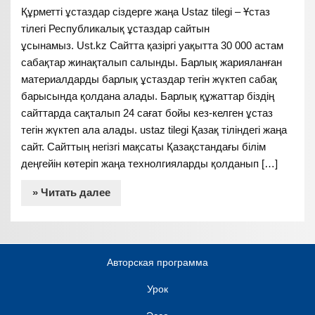
Құрметті ұстаздар сіздерге жаңа Ustaz tilegi – Ұстаз
тілегі Республикалық ұстаздар сайтын
ұсынамыз. Ust.kz Сайтта қазіргі уақытта 30 000 астам
сабақтар жинақталып салынды. Барлық жарияланған
материалдарды барлық ұстаздар тегін жүктеп сабақ
барысында қолдана алады. Барлық құжаттар біздің
сайттарда сақталып 24 сағат бойы кез-келген ұстаз
тегін жүктеп ала алады. ustaz tilegi Қазақ тіліндегі жаңа
сайт. Сайттың негізгі мақсаты Қазақстандағы білім
деңгейін көтеріп жаңа технолгияларды қолданып […]
» Читать далее
Авторская программа
Урок