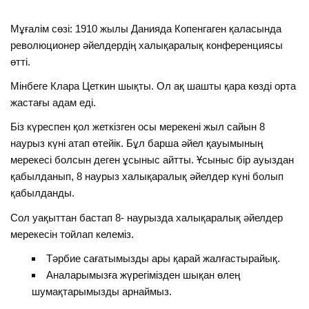
Мұғалім сөзі: 1910 жылы Данияда Копенгаген қаласында
революционер әйелдердің халықаралық конференциясы
өтті.
Мінбеге Клара Цеткин шықты. Ол ақ шашты қара көзді орта
жастағы адам еді.
Біз күреспен қол жеткізген осы мерекені жыл сайын 8
наурыз күні атап өтейік. Бұл барша әйел қауымының
мерекесі болсын деген ұсыныс айтты. Ұсыныс бір ауыздан
қабылданып, 8 наурыз халықаралық әйелдер күні болып
қабылданды.
Сол уақыттан бастап 8- наурызда халықаралық әйелдер
мерекесін тойлап келеміз.
Тәрбие сағатымызды ары қарай жалғастырайық.
Аналарымызға жүрегімізден шықан өлең
шумақтарымызды арнаймыз.