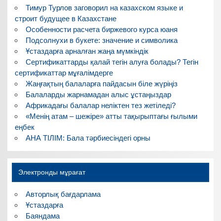
Тимур Турлов заговорил на казахском языке и
строит будущее в Казахстане
Особенности расчета биржевого курса юаня
Подсолнухи в букете: значение и символика
Ұстаздарға арналған жаңа мүмкіндік
Сертификаттарды қалай тегін алуға болады? Тегін
сертификаттар мұғалімдерге
Жаңғақтың балаларға пайдасын біле жүріңіз
Балаларды жарнамадан алыс ұстаңыздар
Африкадағы балалар неліктен тез жетіледі?
«Менің атам – шежіре» атты тақырыптағы ғылыми
еңбек
АНА ТІЛІМ: Бала тәрбиесіндегі орны
Электронды мұрағат
Авторлық бағдарлама
Ұстаздарға
Баяндама