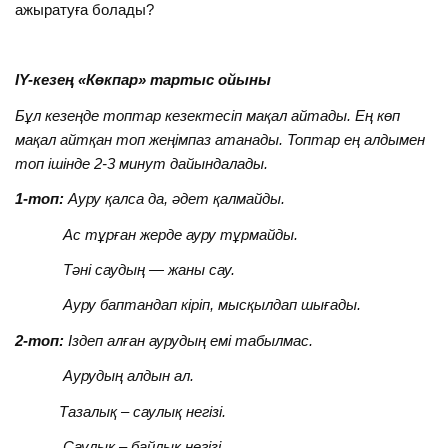
ажыратуға болады?
IY-кезең «Көкпар» тартыс ойыны
Бұл кезеңде топтар кезектесіп мақал айтады. Ең көп
мақал айтқан топ жеңімпаз атанады. Топтар ең алдымен
топ ішінде 2-3 минут дайындалады.
1-топ:
Ауру қалса да, әдет қалмайды.
Ас тұрған жерде ауру тұрмайды.
Тәні саудың — жаны сау.
Ауру баптандап кіріп, мысқылдап шығады.
2-топ:
Іздеп алған аурудың емі табылмас.
Аурудың алдын ал.
Тазалық – саулық негізі.
Саулық – байлық негізі.