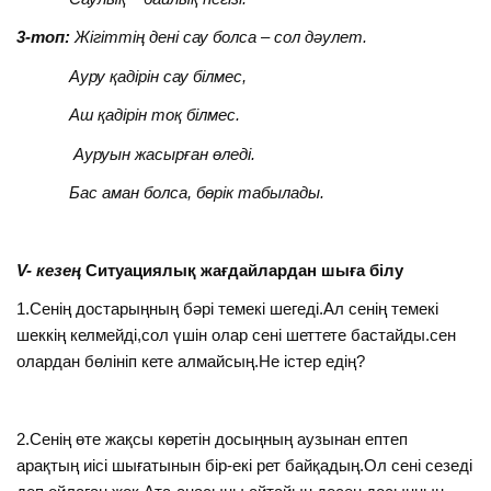
3-топ:
Жігіттің дені сау болса – сол дәулет.
Ауру қадірін сау білмес,
Аш қадірін тоқ білмес.
Ауруын жасырған өледі.
Бас аман болса, бөрік табылады.
V- кезең
Ситуациялық жағдайлардан шыға білу
1.Сенің достарыңның бәрі темекі шегеді.Ал сенің темекі
шеккің келмейді,сол үшін олар сені шеттете бастайды.сен
олардан бөлініп кете алмайсың.Не істер едің?
2.Сенің өте жақсы көретін досыңның аузынан ептеп
арақтың иісі шығатынын бір-екі рет байқадың.Ол сені сезеді