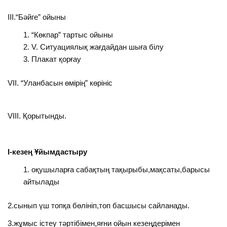
III.“Бәйге” ойыны
“Көкпар” тартыс ойыны
V. Ситуациялық жағдайдан шыға білу
Плакат қорғау
VII. “Уланбасын өмірің” көрініс
VIII. Қорытынды.
I-кезең Ұйымдастыру
оқушыларға сабақтың тақырыбы,мақсаты,барысы
айтылады
2.сынып үш топқа бөлініп,топ басшысы сайланады.
3.жұмыс істеу тәртібімен,яғни ойын кезеңдерімен