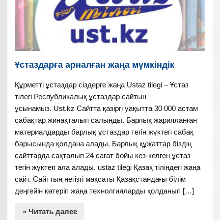
Ұстаздарға арналған жаңа мүмкіндік
Құрметті ұстаздар сіздерге жаңа Ustaz tilegi – Ұстаз
тілегі Республикалық ұстаздар сайтын
ұсынамыз. Ust.kz Сайтта қазіргі уақытта 30 000 астам
сабақтар жинақталып салынды. Барлық жарияланған
материалдарды барлық ұстаздар тегін жүктеп сабақ
барысында қолдана алады. Барлық құжаттар біздің
сайттарда сақталып 24 сағат бойы кез-келген ұстаз
тегін жүктеп ала алады. ustaz tilegi Қазақ тіліндегі жаңа
сайт. Сайттың негізгі мақсаты Қазақстандағы білім
деңгейін көтеріп жаңа технолгияларды қолданып […]
» Читать далее