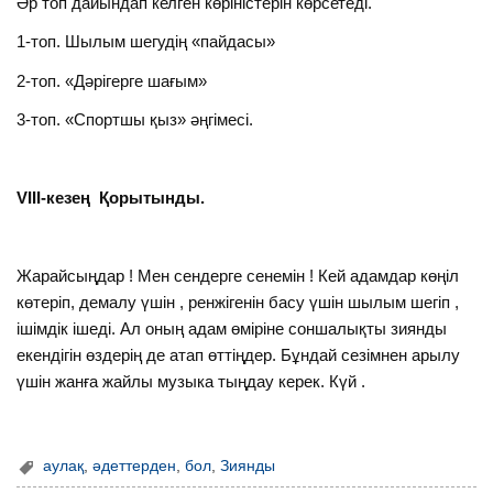
Әр топ дайындап келген көріністерін көрсетеді.
1-топ. Шылым шегудің «пайдасы»
2-топ. «Дәрігерге шағым»
3-топ. «Спортшы қыз» әңгімесі.
VIII
-кезең
Қорытынды
.
Жарайсыңдар ! Мен сендерге сенемін ! Кей адамдар көңіл
көтеріп, демалу үшін , ренжігенін басу үшін шылым шегіп ,
ішімдік ішеді. Ал оның адам өміріне соншалықты зиянды
екендігін өздерің де атап өттіңдер. Бұндай сезімнен арылу
үшін жанға жайлы музыка тыңдау керек. Күй .
аулақ
,
әдеттерден
,
бол
,
Зиянды