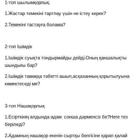
1-топ шылымқорлық.
1.Жастар темекіні тартпау үшін не істеу керек?
2.Темекіні тастауға болама?
2-топ Ішімдік
1.Ішімдік суықта тондырмайды дейді.Оның қаншалықты
шындығы бар?
2.Ішімдік тамаққа тәбетті ашып,асқазанның қорытылуына
көмектеседі ме?
3-топ Нашақорлық
1.Есірткінің алдында адам сонша дәрменсіз бе?Неге тез
беріледі?
2.Адамның нашақор екенін сыртқы белгісіне қарап қалай