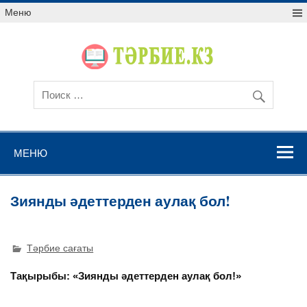
Меню
МЕНЮ
Зиянды әдеттерден аулақ бол!
Тәрбие сағаты
Тақырыбы:
«Зиянды әдеттерден аулақ бол!»