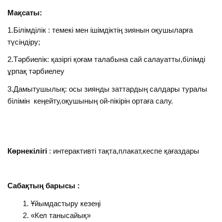
Мақсаты:
1.Білімділік : темекі мен ішімдіктің зиянын оқушыларға
түсіндіру;
2.Тәрбиелік: қазіргі қоғам талабына сай салауатты,білімді
ұрпақ тәрбиелеу
3.Дамытушылық: осы зиянды заттардың салдары туралы
білімін кеңейту,оқушының ой-пікірін ортаға салу.
Көрнекілігі
: интерактивті тақта,плакат,кеспе қағаздары
Сабақтың барысы :
Ұйымдастыру кезеңі
«Кел танысайық»