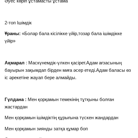
Әуес көріп ұстамасты ұстама
2-топ Ішімдік
Ұраны:
«Болар бала кісілікке үйір,тозар бала ішімдікке
үйір»
Ақмарал
: Маскүнемдік-үлкен қасірет.Адам ағзасының
бауырын зақымдап бірден миға әсер етеді.Адам баласы өз
іс әрекетіне жауап бере алмайды.
Гүлдана :
Мен қорқамын темекінің тұтқыны болған
жастардан
Мен қорқамын ішімдіктің құрығына түскен жандардан
Мен қорқамын зиянды затқа құмар боп