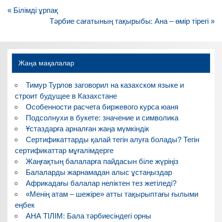
Навигация
« Білімді ұрпақ
по
Тәрбие сағатының тақырыбы: Ана – өмір тірегі »
записям
Жаңа мақалалар
Тимур Турлов заговорил на казахском языке и
строит будущее в Казахстане
Особенности расчета биржевого курса юаня
Подсолнухи в букете: значение и символика
Ұстаздарға арналған жаңа мүмкіндік
Сертификаттарды қалай тегін алуға болады? Тегін
сертификаттар мұғалімдерге
Жаңғақтың балаларға пайдасын біле жүріңіз
Балаларды жарнамадан алыс ұстаңыздар
Африкадағы балалар неліктен тез жетіледі?
«Менің атам – шежіре» атты тақырыптағы ғылыми
еңбек
АНА ТІЛІМ: Бала тәрбиесіндегі орны