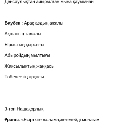
Денсаулықтан айырылған мына қауымнан
Баубек
: Арақ аздың ажалы
Ақшаның тажалы
Ырыстың қырсығы
Абыройдың мылтығы
Жақсылықтың жаңқасы
Төбелестің арқасы
3-топ Нашақорлық
Ұраны
: «Есірткіге жолама,жетелейді молаға»