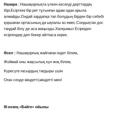
Назира
: Нашақорлықта үлкен кеселді дерттердің
бірі.Есірткіні бір рет тұтынған адам одан арыла
алмайды.Ондай зардапқа тап болудың бірден бір себебі
қоршаған ортасының да ықпалы аз емес.Сондықтан дос
таңдай білу де аса маңызды.Халқымыз Есіркіден
есіргендер деп бекер айтпаса керек.
Әсел :
Нашақорлық жайлаған індет білем,
Жоймай оны жақсылық күн жоқ білем,
Күресуге ғасырдың тағдыры үшін
Оған сенде міндетті,міндетті мен!
III-кезең «Бәйге» ойыны