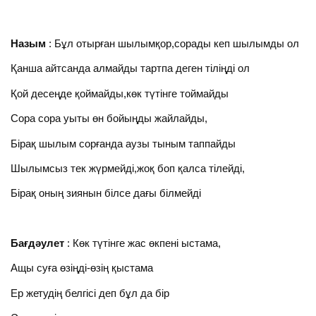
Назым
: Бұл отырған шылымқор,сорады кеп шылымды ол
Қанша айтсанда алмайды тартпа деген тіліңді ол
Қой десеңде қоймайды,көк түтінге тоймайды
Сора сора уыты өн бойыңды жайлайды,
Бірақ шылым сорғанда аузы тыным таппайды
Шылымсыз тек жүрмейді,жоқ боп қалса тілейді,
Бірақ оның зиянын білсе дағы білмейді
Бағдәулет
: Көк түтінге жас өкпені ыстама,
Ащы суға өзіңді-өзің қыстама
Ер жетудің белгісі деп бұл да бір