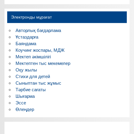
Электронды мұрағат
Авторлық бағдарлама
Ұстаздарға
Баяндама
Коучинг жоспары, МДЖ
Мектеп әкімшілігі
Мектептен тыс мекемелер
Оқу жылы
Стихи для детей
Сыныптан тыс жұмыс
Тәрбие сағаты
Шығарма
Эссе
Өлеңдер