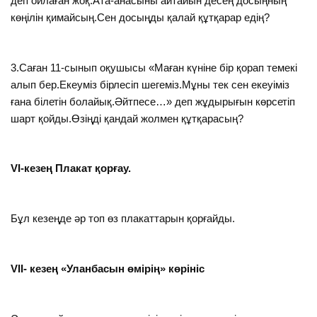
деп ойлаған жоқ.Ата-анасыны айтайын десең досыңның
көңілін қимайсың.Сен досыңды қалай құтқарар едің?
3.Саған 11-сынып оқушысы «Маған күніне бір қорап темекі
алып бер.Екеуміз бірлесіп шегеміз.Мұны тек сен екеуіміз
ғана білетін болайық.Әйтпесе…» деп жұдырығын көрсетіп
шарт қойды.Өзіңді қандай жолмен құтқарасың?
VI-кезең Плакат қорғау.
Бұл кезеңде әр топ өз плакаттарын қорғайды.
VII- кезең «Уланбасын өмірің» көрініс