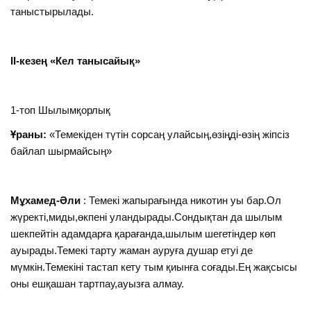
таныстырылады.
II-кезең
«
Кел танысайық
»
1-топ Шылымқорлық
Ұраны:
«Темекіден түтін сорсаң улайсың,өзіңді-өзің жіпсіз
байлап шырмайсың»
Мұхамед-Әли
: Темекі жапырағында никотин уы бар.Ол
жүректі,миды,өкпені уландырады.Сондықтан да шылым
шекпейтін адамдарға қарағанда,шылым шегетіндер көп
ауырады.Темекі тарту жаман ауруға душар етуі де
мүмкін.Темекіні тастап кету тым қиынға соғады.Ең жақсысы
оны ешқашан тартпау,ауызға алмау.