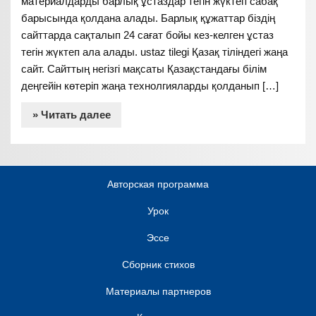
материалдарды барлық ұстаздар тегін жүктеп сабақ
барысында қолдана алады. Барлық құжаттар біздің
сайттарда сақталып 24 сағат бойы кез-келген ұстаз
тегін жүктеп ала алады. ustaz tilegi Қазақ тіліндегі жаңа
сайт. Сайттың негізгі мақсаты Қазақстандағы білім
деңгейін көтеріп жаңа технолгияларды қолданып […]
» Читать далее
Авторская программа
Урок
Эссе
Сборник стихов
Материалы партнеров