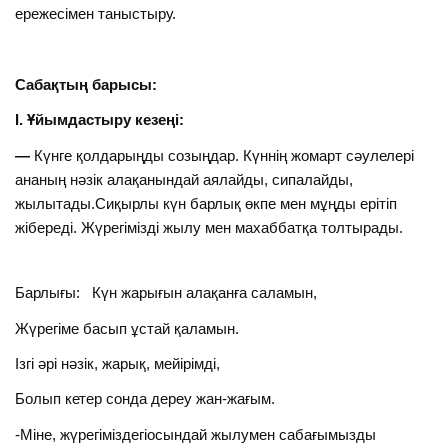
ережесімен таныстыру.
Сабақтың барысы:
І. Ұйымдастыру кезеңі:
—
Күнге қолдарыңды созыңдар. Күннің жомарт сәулелері
ананың нәзік алақанындай аялайды, сипалайды,
жылытады.Сиқырлы күн барлық өкпе мен мұңды ерітіп
жібереді. Жүрегімізді жылу мен махаббатқа толтырады.
Барлығы: Күн жарығын алақанға саламын,
Жүрегіме басып ұстай қаламын.
Ізгі әрі нәзік, жарық, мейірімді,
Болып кетер сонда дереу жан-жағым.
-Міне, жүрегіміздегіосындай жылумен сабағымызды