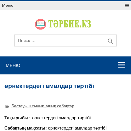
Меню
МЕНЮ
өрнектердегі амалдар тәртібі
Бастауыш сынып ашық сабақтар
Тақырыбы:
өрнектердегі амалдар тәртібі
Сабақтың мақсаты:
өрнектердегі амалдар тәртібі