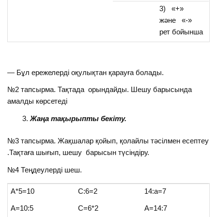
3) «+»
және «-»
рет бойынша
— Бұл ережелерді оқулықтан қарауға болады.
№2 тапсырма. Тақтада орындайды. Шешу барысында
амалды көрсетеді
Жаңа тақырыпты бекіту.
№3 тапсырма. Жақшалар қойып, қолайлы тәсілмен есептеу
.Тақтаға шығып, шешу барысын түсіндіру.
№4 Теңдеулерді шеш.
А*5=10
С:6=2
14:а=7
А=10:5
C=6*2
А=14:7