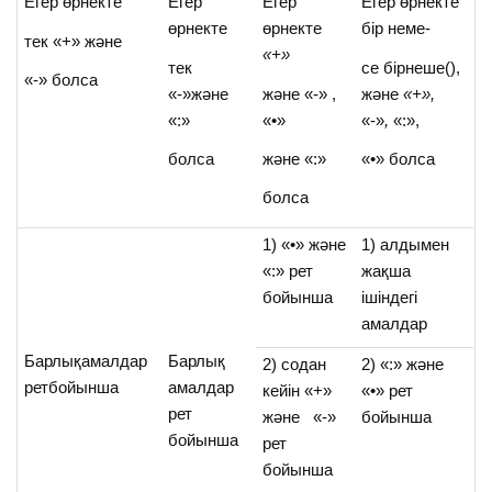
Егер өрнекте
Егер
Егер
Егер өрнекте
өрнекте
өрнекте
бір неме-
тек «+» және
«+»
тек
се бірнеше(),
«-» болса
«-»және
және «-» ,
және
«+»,
«:»
«•»
«-»
,
«:»,
болса
және «:»
«•» болса
болса
1) «•» және
1) алдымен
«:» рет
жақша
бойынша
ішіндегі
амалдар
Барлықамалдар
Барлық
2) содан
2) «:» және
ретбойынша
амалдар
кейін «+»
«•» рет
рет
және «-»
бойынша
бойынша
рет
бойынша