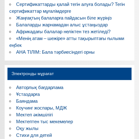
Сертификаттарды қалай тегін алуға болады? Тегін
сертификаттар мұғалімдерге
Жаңғақтың балаларға пайдасын біле жүріңіз
Балаларды жарнамадан алыс ұстаңыздар
Африкадағы балалар неліктен тез жетіледі?
«Менің атам – шежіре» атты тақырыптағы ғылыми
еңбек
АНА ТІЛІМ: Бала тәрбиесіндегі орны
Электронды мұрағат
Авторлық бағдарлама
Ұстаздарға
Баяндама
Коучинг жоспары, МДЖ
Мектеп әкімшілігі
Мектептен тыс мекемелер
Оқу жылы
Стихи для детей