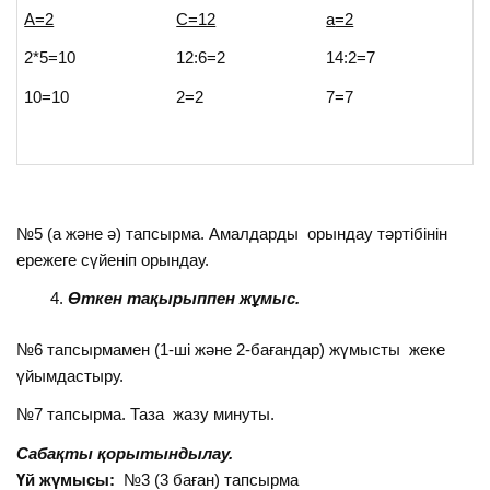
А=2
С=12
а
=2
2*5=10
12:6=2
14:2=7
10=10
2=2
7=7
№5 (а және ә) тапсырма. Амалдарды орындау тәртібінін
ережеге сүйеніп орындау.
Өткен
тақырыппен
жұмыс
.
№6 тапсырмамен (1-ші және 2-бағандар) жүмысты жеке
үйымдастыру.
№7 тапсырма. Таза жазу минуты.
Сабақты
қорытындылау
.
Үй
жүмысы
:
№3 (3 баған) тапсырма