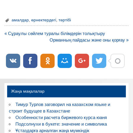
амалдар
,
өрнектердегі
,
тәртібі
Навигация
« Сұраулы сөйлем туралы білімдерін толықтыру
по
Орманның пайдасы және оны қорғау »
записям
Жаңа мақалалар
Тимур Турлов заговорил на казахском языке и
строит будущее в Казахстане
Особенности расчета биржевого курса юаня
Подсолнухи в букете: значение и символика
Ұстаздарға арналған жаңа мүмкіндік