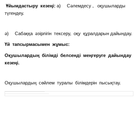
Ұйымдастыру кезеңі:
а) Сәлемдесу , оқушыларды
түгендеу.
ә) Сабаққа әзірлігін тексеру, оқу құралдарын дайындау.
Үй тапсырмасымен жұмыс:
Оқушылардың білімді белсенді меңгеруге дайындау
кезеңі.
Оқушылардың сөйлем туралы білімдерін пысықтау.