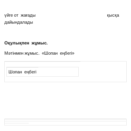
үйге от жағады қысқа
дайындалады
Оқулықпен жұмыс.
Мәтінмен жұмыс. «Шопан еңбегі»
Шопан еңбегі