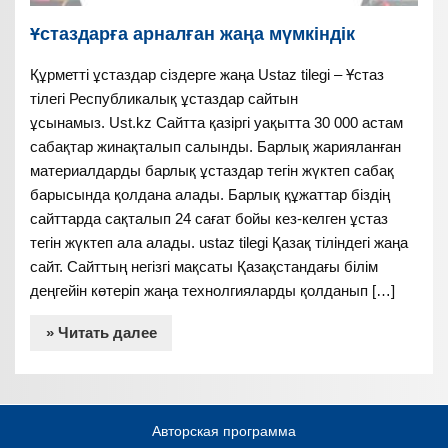
Ұстаздарға арналған жаңа мүмкіндік
Құрметті ұстаздар сіздерге жаңа Ustaz tilegi – Ұстаз
тілегі Республикалық ұстаздар сайтын
ұсынамыз. Ust.kz Сайтта қазіргі уақытта 30 000 астам
сабақтар жинақталып салынды. Барлық жарияланған
материалдарды барлық ұстаздар тегін жүктеп сабақ
барысында қолдана алады. Барлық құжаттар біздің
сайттарда сақталып 24 сағат бойы кез-келген ұстаз
тегін жүктеп ала алады. ustaz tilegi Қазақ тіліндегі жаңа
сайт. Сайттың негізгі мақсаты Қазақстандағы білім
деңгейін көтеріп жаңа технолгияларды қолданып […]
» Читать далее
Авторская программа