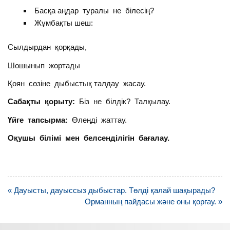
Басқа аңдар туралы не білесің?
Жұмбақты шеш:
Сылдырдан қорқады,
Шошынып жортады
Қоян сөзіне дыбыстық талдау жасау.
Сабақты қорыту:
Біз не білдік? Талқылау.
Үйге тапсырма:
Өлеңді жаттау.
Оқушы білімі мен белсенділігін бағалау.
Навигация
« Дауысты, дауыссыз дыбыстар. Төлді қалай шақырады?
по
Орманның пайдасы және оны қорғау. »
записям