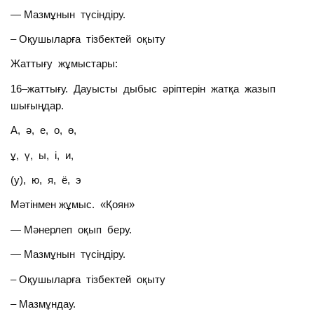
— Мазмұнын түсіндіру.
– Оқушыларға тізбектей оқыту
Жаттығу жұмыстары:
16–жаттығу. Дауысты дыбыс әріптерін жатқа жазып
шығыңдар.
А, ә, е, о, ө,
ұ, ү, ы, і, и,
(у), ю, я, ё, э
Мәтінмен жұмыс. «Қоян»
— Мәнерлеп оқып беру.
— Мазмұнын түсіндіру.
– Оқушыларға тізбектей оқыту
– Мазмұндау.