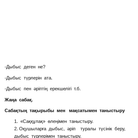
-Дыбыс деген не?
-Дыбыс түрлерін ата.
-Дыбыс пен әріптің ерекшелігі т.б.
Жаңа сабақ.
Сабақтың тақырыбы мен мақсатымен таныстыру
«Саққұлақ» өлеңімен таныстыру.
Оқушыларға дыбыс, әріп туралы түсінік беру,
дыбыс түрлерімен таныстыру.