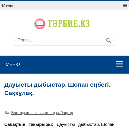
Меню
МЕНЮ
Дауысты дыбыстар. Шопан еңбегі.
Саққұлақ.
Бастауыш сынып ашық сабақтар
Сабақтың тақырыбы:
Дауысты дыбыстар. Шопан