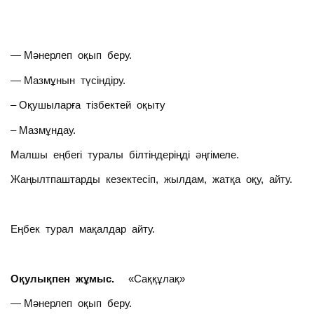
— Мәнерлеп оқып беру.
— Мазмұнын түсіндіру.
– Оқушыларға тізбектей оқыту
– Мазмұндау.
Малшы еңбегі туралы білтіндеріңді әңгімеле.
Жаңылтпаштарды кезектесіп, жылдам, жатқа оқу, айту.
Еңбек турал мақалдар айту.
Оқулықпен жұмыс.
«Саққұлақ»
— Мәнерлеп оқып беру.