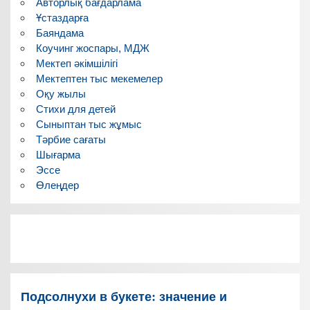
Авторлық бағдарлама
Ұстаздарға
Баяндама
Коучинг жоспары, МДЖ
Мектеп әкімшілігі
Мектептен тыс мекемелер
Оқу жылы
Стихи для детей
Сыныптан тыс жұмыс
Тәрбие сағаты
Шығарма
Эссе
Өлеңдер
Подсолнухи в букете: значение и