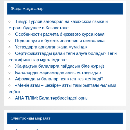
Жаңа мақалалар
Тимур Турлов заговорил на казахском языке и
строит будущее в Казахстане
Особенности расчета биржевого курса юаня
Подсолнухи в букете: значение и символика
Ұстаздарға арналған жаңа мүмкіндік
Сертификаттарды қалай тегін алуға болады? Тегін
сертификаттар мұғалімдерге
Жаңғақтың балаларға пайдасын біле жүріңіз
Балаларды жарнамадан алыс ұстаңыздар
Африкадағы балалар неліктен тез жетіледі?
«Менің атам – шежіре» атты тақырыптағы ғылыми
еңбек
АНА ТІЛІМ: Бала тәрбиесіндегі орны
Электронды мұрағат