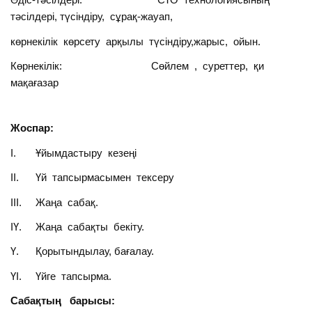
тәсілдері, түсіндіру, сұрақ-жауап,
көрнекілік көрсету арқылы түсіндіру,жарыс, ойын.
Көрнекілік: Сөйлем , суреттер, қи
мақағазар
Жоспар:
І. Ұйымдастыру кезеңі
ІІ. Үй тапсырмасымен тексеру
ІІІ. Жаңа сабақ.
ІҮ. Жаңа сабақты бекіту.
Ү. Қорытындылау, бағалау.
ҮІ. Үйге тапсырма.
Сабақтың барысы: