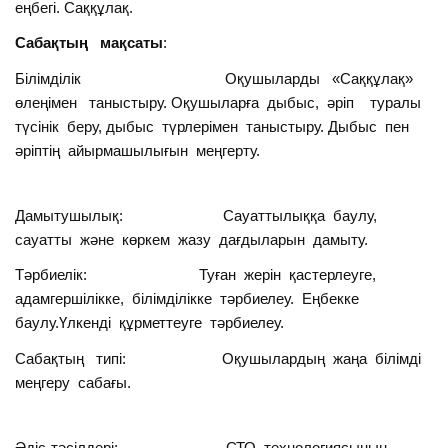
еңбегі. Саққұлақ.
Сабақтың мақсаты
:
Білімділік Оқушыларды «Саққұлақ»
өлеңімен таныстыру. Оқушыларға дыбыс, әріп туралы
түсінік беру, дыбыс түрлерімен таныстыру. Дыбыс пен
әріптің айырмашылығын меңгерту.
Дамытушылық: Сауаттылыққа баулу,
сауатты және көркем жазу дағдыларын дамыту.
Тәрбиелік: Туған жерін қастерлеуге,
адамгершілікке, білімділікке тәрбиелеу. Еңбекке
баулу.Үлкенді құрметтеуге тәрбиелеу.
Сабақтың типі: Оқушылардың жаңа білімді
меңгеру сабағы.
Әдіс-тәсілдері: СТО технологиясының