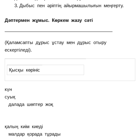
Дыбыс пен әріптің айырмашылығын меңгерту.
Дәптермен жұмыс. Көркем жазу сәті
———————————————————————
(Қаламсапты дұрыс ұстау мен дұрыс отыру
ескертіледі).
Қысқы көрініс
күн
суық
далада шөптер жоқ
қалың киім киеді
малдар қорада тұрады