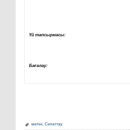
Үй тапсырмасы:
Бағалау:
мәтіні
,
Сипаттау