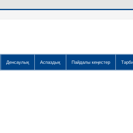
Денсаулық
Аспаздық
Пайдалы кеңестер
Тәрби