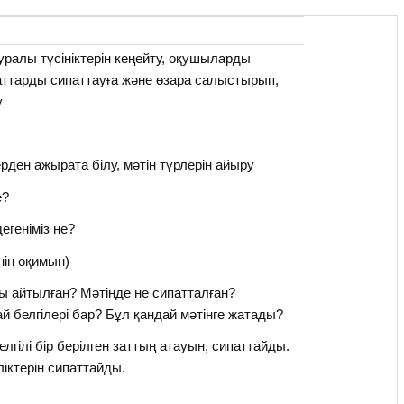
туралы түсініктерін кеңейту, оқушыларды
аттарды сипаттауға және өзара салыстырып,
у
рден ажырата білу, мәтін түрлерін айыру
е?
дегеніміз не?
нің оқимын)
ы айтылған? Мәтінде не сипатталған?
 белгілері бар? Бұл қандай мәтінге жатады?
елгілі бір берілген заттың атауын, сипаттайды.
ліктерін сипаттайды.