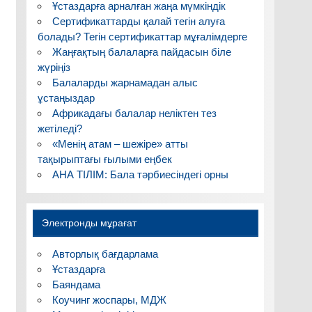
Ұстаздарға арналған жаңа мүмкіндік
Сертификаттарды қалай тегін алуға
болады? Тегін сертификаттар мұғалімдерге
Жаңғақтың балаларға пайдасын біле
жүріңіз
Балаларды жарнамадан алыс
ұстаңыздар
Африкадағы балалар неліктен тез
жетіледі?
«Менің атам – шежіре» атты
тақырыптағы ғылыми еңбек
АНА ТІЛІМ: Бала тәрбиесіндегі орны
Электронды мұрағат
Авторлық бағдарлама
Ұстаздарға
Баяндама
Коучинг жоспары, МДЖ