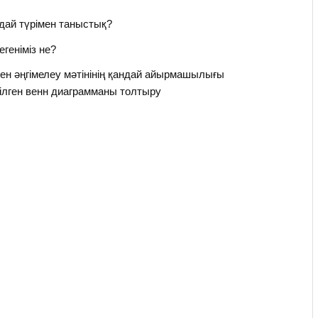
андай түрімен таныстық?
егеніміз не?
мен әңгімелеу мәтінінің қандай айырмашылығы
ілген венн диаграмманы толтыру