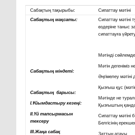
Сабақтың тақырыбы:
Сипаттау мәтіні
Сабақтың мақсаты:
Сипаттау мәтіні 
өздеріне таныс з
сипаттауға үйрет
Мәтінді сөйлемде
Мәтін дегеніміз н
Сабақтың міндеті:
Әңгімелеу мәтіні 
Қызғыш құс (мәті
Сабақтың барысы:
Мәтінде не турал
І.Ұйымдастыру кезеңі:
Қызғыштың қандай
ІІ.Үй тапсырмасын
Сипаттау мәтіні б
тексеру
Белгісінің ерекше
ІІІ.Жаңа сабақ
Заттың атауы