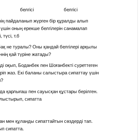
лгісі белгісі белгісі
зің пайдаланып жүрген бір құралды алып
 үшін оның ерекше белгілерін санамалап
, түсі, т.б
ақ не туралы? Оны қандай белгілері арқылы
ннің қай түріне жатады?
нді оқып, Боданбек пен Шоғанбекті суреттеген
ріп жаз. Екі баланы салыстыра сипаттау үшін
н?
ада қарлығаш пен сауысқан құстары берілген.
лыстырып, сипатта
ан мен құланды сипаттайтын сөздерді тап.
п сипатта.