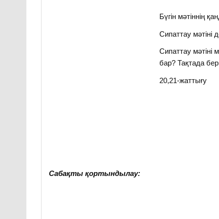
Бүгін мәтіннің қ
Сипаттау мәтіні д
Сипаттау мәтіні 
бар? Тақтада бер
20,21-жаттығу
Сабақты қортындылау: