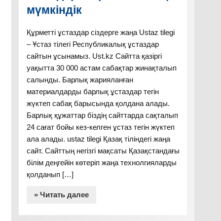
мүмкіндік
Құрметті ұстаздар сіздерге жаңа Ustaz tilegi
– Ұстаз тілегі Республикалық ұстаздар
сайтын ұсынамыз. Ust.kz Сайтта қазіргі
уақытта 30 000 астам сабақтар жинақталып
салынды. Барлық жарияланған
материалдарды барлық ұстаздар тегін
жүктеп сабақ барысында қолдана алады.
Барлық құжаттар біздің сайттарда сақталып
24 сағат бойы кез-келген ұстаз тегін жүктеп
ала алады. ustaz tilegi Қазақ тіліндегі жаңа
сайт. Сайттың негізгі мақсаты Қазақстандағы
білім деңгейін көтеріп жаңа технолгияларды
қолданып […]
» Читать далее