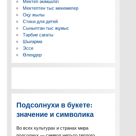
Мектеп әкімшілігі
Мектептен тыс мекемелер
Оқу жылы
Стихи для детей
Сыныптан тыс жұмыс
Тәрбие сағаты
Шығарма
Эссе
Өлеңдер
Подсолнухи в букете:
значение и символика
Во всех культурах и странах мира
подсолнух — символ чего-то теплого,