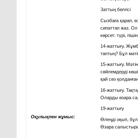
Заттың бе
Сызбаға қарап, ө
сипаттап жаз. Ол
көрсет: түрі, пішіні
14-жаттығу. Жұмб
таптың? Бұл мәті
15-жаттығу. Мәті
сөйлемдерді көші
қай сөз қолданға
16-жаттығу. Тақт
Оларды өзара са
19-жаттығу
Оқулықпен жұмыс:
Өлеңді оқып, бұл
Өзара салыстыры