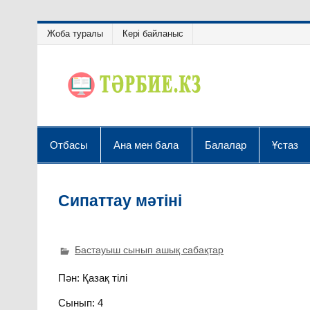
Жоба туралы
Кері байланыс
Отбасы
Ана мен бала
Балалар
Ұстаз
Сипаттау мәтіні
Бастауыш сынып ашық сабақтар
Пән: Қазақ тілі
Сынып: 4