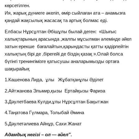
көрсетілген.
Ия, жарық дүниеге әкеліп, өмір сыйлаған ата – анамызға
қандай жақсылық жасасақ та артық болмас еді.
Елбасы Нұрсұлтан Әбішұлы былай деген: «Шығыс
халықтарының арасында ,жалпы мұсылман әлемінде әйел
затын ерекше бағалайтын,қарындасты қатты қадірлейтін
халықтың бірі де ,бірегейі де біздің қазақ ».Олай болса
бүгінгі тренингімізге қатысушы аналарымызды ортаға
шақырайық
1.Кашенова Лида, ұлы Жұбатқанұлы Әділет
2.Айтжанова Эльмир,қызы Ертайқызы Фариза
3.Дәулетбаева Кулди,ұлы Нұрсұлтан Бақытжан
4.Таңатова Гүлмара, Толыбай Әмина
5.Дәулетәлиева Айнұр, Сахи Жанат
Адамдық негізі – ол — әйел”.