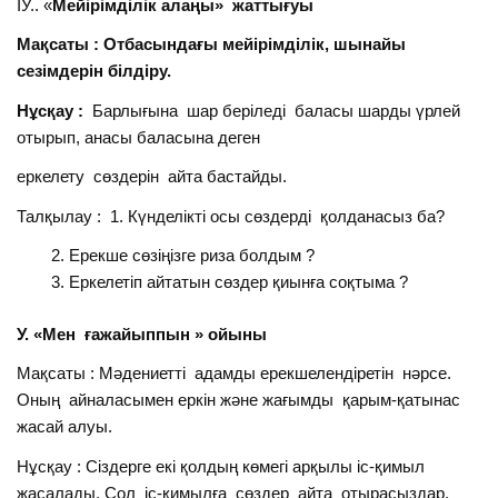
ІУ.. «
Мейірімділік алаңы» жаттығуы
Мақсаты : Отбасындағы мейірімділік, шынайы
сезімдерін білдіру.
Нұсқау :
Барлығына шар беріледі баласы шарды үрлей
отырып, анасы баласына деген
еркелету сөздерін айта бастайды.
Талқылау : 1. Күнделікті осы сөздерді қолданасыз ба?
Ерекше сөзіңізге риза болдым ?
Еркелетіп айтатын сөздер қиынға соқтыма ?
У. «Мен ғажайыппын » ойыны
Мақсаты : Мәдениетті адамды ерекшелендіретін нәрсе.
Оның айналасымен еркін және жағымды қарым-қатынас
жасай алуы.
Нұсқау : Сіздерге екі қолдың көмегі арқылы іс-қимыл
жасалады. Сол іс-қимылға сөздер айта отырасыздар.