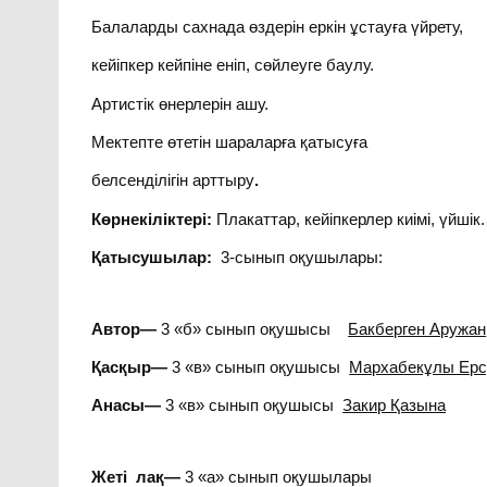
Балаларды сахнада өздерін еркін ұстауға үйрету,
кейіпкер кейпіне еніп, сөйлеуге баулу.
Артистік өнерлерін ашу.
Мектепте өтетін шараларға қатысуға
белсенділігін арттыру
.
Көрнекіліктері
:
Плакаттар, кейіпкерлер киімі, үйшік.
Қатысушылар
:
3-сынып оқушылары:
Автор
—
3 «б» сынып оқушысы
Бакберген Аружан
Қасқыр
—
3 «в» сынып оқушысы
Мархабекұлы Ерс
Анасы
—
3 «в» сынып оқушысы
Закир Қазына
Жеті
лақ
—
3 «а» сынып оқушылары