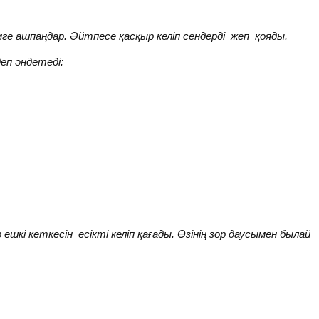
ге ашпаңдар. Әйтпесе қасқыр келіп сендерді жеп қояды.
деп әндетеді:
ешкі кеткесін есікті келіп қағады. Өзінің зор даусымен былай