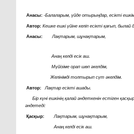
Анасы:
-Балаларым, үйде отырыңдар, есікті ешкім
Автор:
Кешке ешкі үйіне келіп есікті қағып, былай 
Анасы:
Лақтарым, шұнақтарым,
Анаң келді есік аш.
Мүйізіме орап шөп әкелдім,
Желінімді толтырып сүт әкелдім.
Автор:
Лақтар есікті ашады.
Бір күні ешкінің қалай әндеткенін естіген қасқыр 
әндетеді:
Қасқыр:
Лақтарым, шұнақтарым,
Анаң келді есік аш.