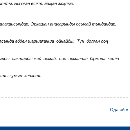
йтты. Біз оған есікті ашқан жоқпыз.
алақансыңдар. Әрқашан аналарыңды осылай тыңдаңдар.
асында әбден шаршағанша ойнайды. Түн болған соң
лды лақтарды жей алмай, сол орманнан біржола кетіп
тты ғұмыр кешіпті.
Одағай »