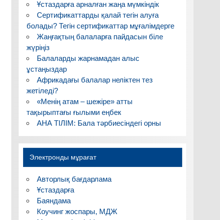
Ұстаздарға арналған жаңа мүмкіндік
Сертификаттарды қалай тегін алуға
болады? Тегін сертификаттар мұғалімдерге
Жаңғақтың балаларға пайдасын біле
жүріңіз
Балаларды жарнамадан алыс
ұстаңыздар
Африкадағы балалар неліктен тез
жетіледі?
«Менің атам – шежіре» атты
тақырыптағы ғылыми еңбек
АНА ТІЛІМ: Бала тәрбиесіндегі орны
Электронды мұрағат
Авторлық бағдарлама
Ұстаздарға
Баяндама
Коучинг жоспары, МДЖ