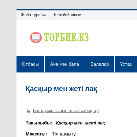
Жоба туралы
Кері байланыс
Отбасы
Ана мен бала
Балалар
Ұстаз
Қасқыр мен жеті лақ
Бастауыш сынып ашық сабақтар
Тақырыбы
:
Қасқыр
мен
жеті
лақ
Мақсаты
:
Тіл дамыту.