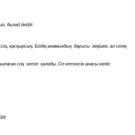
ып, былай дейді:
ң, қасқырсың. Біздің анамыздың дауысы жіңішке, ал сенің
ашпаған соң кетіп қалады. Ол кеткесін анасы келіп:
ді: