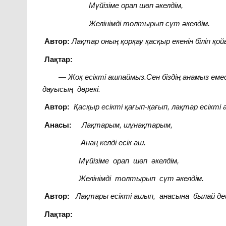
Мүйізіме орап шөп әкелдім,
Желінімді толтырып сүт әкелдім.
Автор
:
Лақтар оның қорқау қасқыр екенін біліп қой
Лақтар:
— Жоқ есікті ашпаймыз.Сен біздің анамыз емессі
дауысың дөрекі.
Автор:
Қасқыр есікті қағып-қағып, лақтар есікті 
Анасы:
Лақтарым, шұнақтарым,
Анаң келді есік аш.
Мүйізіме орап шөп әкелдім,
Желінімді толтырып сүт әкелдім.
Автор:
Лақтары есікті ашып, анасына былай дей
Лақтар: