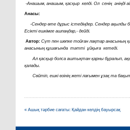
-Анашым, анашым, қасқыр келді. Ол сенің әніңді а
Анасы:
-Сендер өте дұрыс істедіңдер. Сендер ақылды б
Есікті ешкімге ашпаңдар,- дейді
.
Автор:
Сүт пен шөпке тойған лақтар анасының қ
анасының құшағында тәтті ұйқыға кетеді.
Ал қасқыр болса аштықтан қарны бұралып, ақы
қалады.
Сөйтіп, ешкі өзінің жеті лағымен ұзақ та бақы
Навигация
« Ашық тәрбие сағаты: Қайдан келдің бауырсақ
по
записям