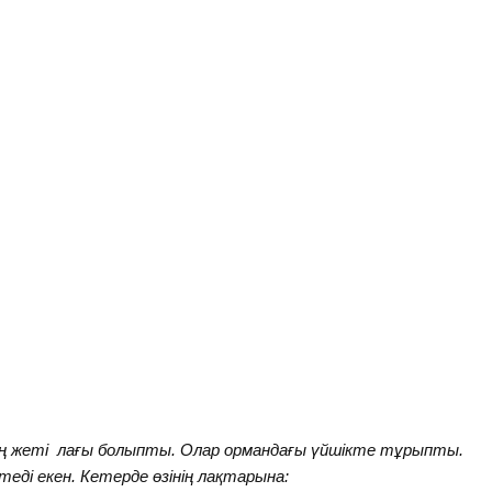
ның жеті лағы болыпты. Олар ормандағы үйшікте тұрыпты.
еді екен. Кетерде өзінің лақтарына: