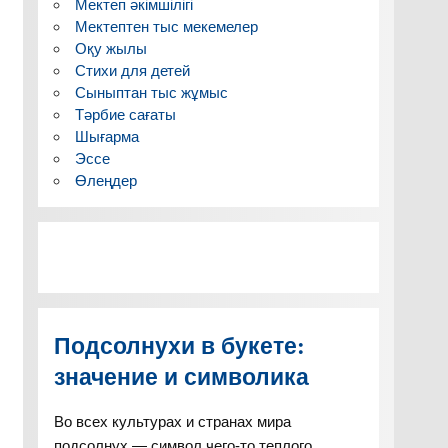
Мектеп әкімшілігі
Мектептен тыс мекемелер
Оқу жылы
Стихи для детей
Сыныптан тыс жұмыс
Тәрбие сағаты
Шығарма
Эссе
Өлеңдер
Подсолнухи в букете:
значение и символика
Во всех культурах и странах мира
подсолнух — символ чего-то теплого,