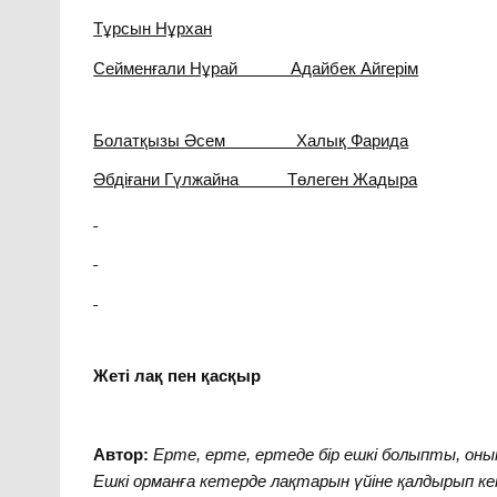
Тұрсын Нұрхан
Сейменғали Нұрай Адайбек Айгерім
Болатқызы Әсем Халық Фарида
Әбдіғани Гүлжайна Төлеген Жадыра
Жеті лақ пен қасқыр
Автор:
Ерте, ерте, ертеде бір ешкі болыпты, о
Ешкі орманға кетерде лақтарын үйіне қалдырып кет