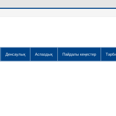
Денсаулық
Аспаздық
Пайдалы кеңестер
Тәрби