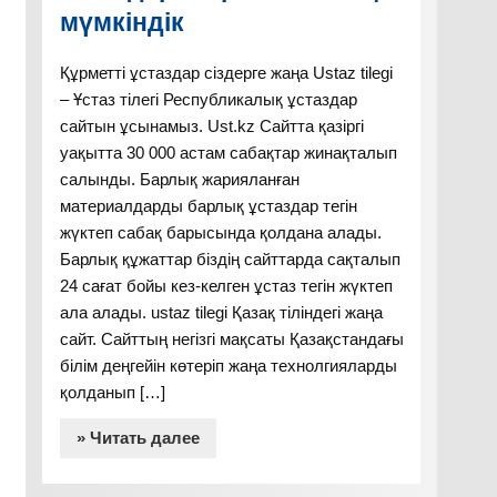
мүмкіндік
Құрметті ұстаздар сіздерге жаңа Ustaz tilegi
– Ұстаз тілегі Республикалық ұстаздар
сайтын ұсынамыз. Ust.kz Сайтта қазіргі
уақытта 30 000 астам сабақтар жинақталып
салынды. Барлық жарияланған
материалдарды барлық ұстаздар тегін
жүктеп сабақ барысында қолдана алады.
Барлық құжаттар біздің сайттарда сақталып
24 сағат бойы кез-келген ұстаз тегін жүктеп
ала алады. ustaz tilegi Қазақ тіліндегі жаңа
сайт. Сайттың негізгі мақсаты Қазақстандағы
білім деңгейін көтеріп жаңа технолгияларды
қолданып […]
» Читать далее