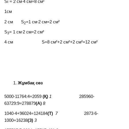
Sı = 2 см∙4 см=8 см²
1см
2 см S
=1 см∙2 см=2 см²
2
S
= 1 см∙2 см=2 см²
3
4 см S=8 см²+2 см²+2 см²=12 см²
Жұмбақ сөз
5000-11764:4=2059
(Қ)
1
285960-
63729:9=278879
(А)
8
1040∙4+96024=124184
(Т)
7
2873∙6-
1000=16238
(З)
3