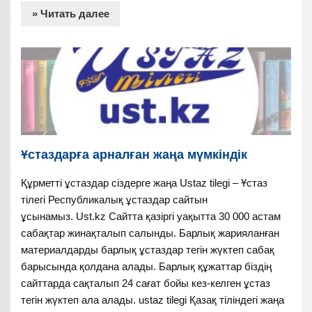
» Читать далее
Ұстаздарға арналған жаңа мүмкіндік
Құрметті ұстаздар сіздерге жаңа Ustaz tilegi – Ұстаз
тілегі Республикалық ұстаздар сайтын
ұсынамыз. Ust.kz Сайтта қазіргі уақытта 30 000 астам
сабақтар жинақталып салынды. Барлық жарияланған
материалдарды барлық ұстаздар тегін жүктеп сабақ
барысында қолдана алады. Барлық құжаттар біздің
сайттарда сақталып 24 сағат бойы кез-келген ұстаз
тегін жүктеп ала алады. ustaz tilegi Қазақ тіліндегі жаңа