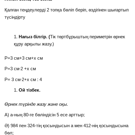
Қалған теңдеулерді 2 топқа бөліп беріп, өздігінен шығартып
түсіндірту
Нағыз білгір. (
Тік төртбұрыштың периметрін өрнек
құру арқылы жазу.)
Р=3 см+3 см+х см
Р=3 см∙2 +х см
Р= 3 см∙2+х см : 4
Ой тізбек.
Өрнек түрінде жазу және оқы.
А) а-ның 80-ге бөліндісін 5 есе арттыр;
Ә) 984 пен 324-тің қосындысын а мен 412-нің қосындысына
бөл;