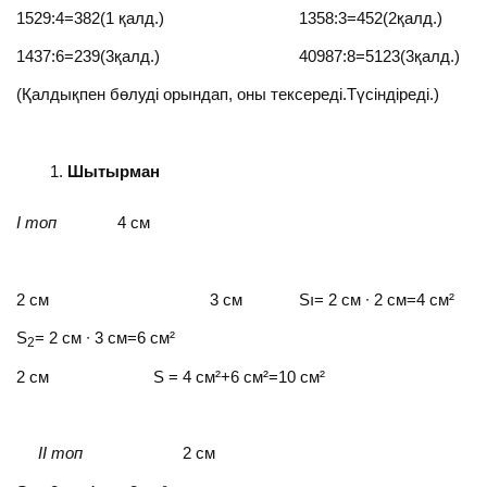
1529:4=382(1 қалд.) 1358:3=452(2қалд.)
1437:6=239(3қалд.) 40987:8=5123(3қалд.)
(Қалдықпен бөлуді орындап, оны тексереді.Түсіндіреді.)
Шытырман
І топ
4 см
2 см 3 см Sı= 2 см ∙ 2 см=4 см²
S
= 2 см ∙ 3 см=6 см²
2
2 см S = 4 см²+6 см²=10 см²
ІІ топ
2 см