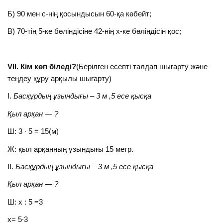
Б) 90 мен с-нің қосындысын 60-қа көбейт;
В) 70-тің 5-ке бөліндісіне 42-нің х-ке бөліндісін қос;
VII. Кім көп біледі?
(Берілген есепті талдап шығарту және
теңдеу құру арқылы шығарту)
І.
Басқұрдың ұзындығы – 3 м ,5 есе қысқа
Қыл арқан — ?
Ш: 3 ∙ 5 = 15(м)
Ж: қыл арқанның ұзындығы 15 метр.
ІІ.
Басқұрдың ұзындығы – 3 м ,5 есе қысқа
Қыл арқан — ?
Ш: х : 5 =3
х= 5∙3