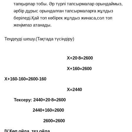
тапқырлар тобы. Әр түрлі тапсырмалар орындаймыз,
әрбір дұрыс орындалған тапсырмаларға жұлдыз
беріледі.Қай топ көбірек жұлдыз жинаса,сол топ
жеңімпаз атанады.
Теңдеуді шешу.(Тақтада түсіндіру)
Х+20∙8=2600
Х+160=2600
Х+160-160=2600-160
Х=2440
Тексеру: 2440+20∙8=2600
2440+160=2600
2600=2600
IV.Көп ойла, тез ойла.