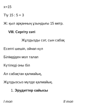
х=15
Т\у 15 : 5 = 3
Ж: қыл арқанның ұзындығы 15 метр.
VIII. Сергіту сәті
Жұлдызды сәт, сын сабақ
Есепті шешіп, ойнап күл
Білімдіден мол талап
Күтіледі оны біл
Ал сабақтан қалмайық,
Жұлдызсыз мүлде қалмайық.
Эрудиттер сайысы
І топ ІІ топ