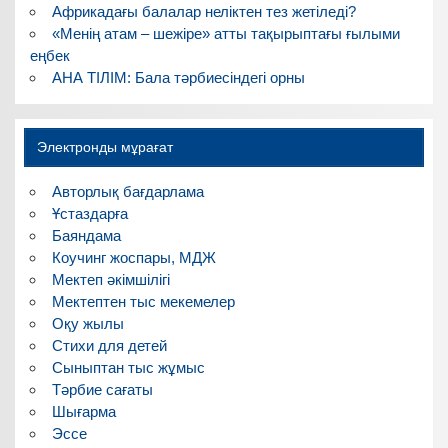
Африкадағы балалар неліктен тез жетіледі?
«Менің атам – шежіре» атты тақырыптағы ғылыми
еңбек
АНА ТІЛІМ: Бала тәрбиесіндегі орны
Электронды мұрағат
Авторлық бағдарлама
Ұстаздарға
Баяндама
Коучинг жоспары, МДЖ
Мектеп әкімшілігі
Мектептен тыс мекемелер
Оқу жылы
Стихи для детей
Сыныптан тыс жұмыс
Тәрбие сағаты
Шығарма
Эссе