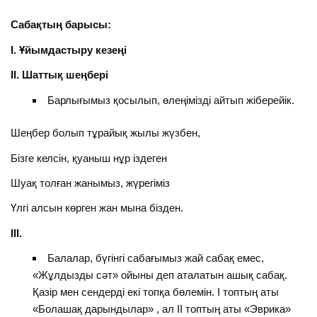
Сабақтың барысы:
І. Ұйымдастыру кезеңі
ІІ. Шаттық шеңбері
Барлығымыз қосылып, өлеңімізді айтып жіберейік.
Шеңбер болып тұрайық жылы жүзбен,
Бізге келсін, қуаныш нұр іздеген
Шуақ толған жанымыз, жүрегіміз
Үлгі алсын көрген жан мына бізден.
ІІІ.
Балалар, бүгінгі сабағымыз жай сабақ емес,
«Жұлдызды сәт» ойыны деп аталатын ашық сабақ.
Қазір мен сендерді екі топқа бөлемін. І топтың аты
«Болашақ дарындылар» , ал ІІ топтың аты «Эврика»