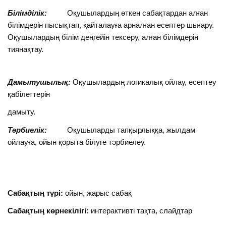
Білімділік:
Оқушылардың өткен сабақтардан алған
білімдерін пысықтап, қайталауға арналған есептер шығару.
Оқушылардың білім деңгейін тексеру, алған білімдерін
тиянақтау.
Дамытушылық:
Оқушылардың логикалық ойлау, есептеу
қабілеттерін
дамыту.
Тәрбиелік:
Оқушыларды тапқырлыққа, жылдам
ойлауға, ойын қорыта білуге тәрбиелеу.
Сабақтың түрі:
ойын, жарыс сабақ
Сабақтың көрнекілігі:
интерактивті тақта, слайдтар