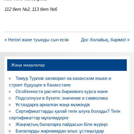
112 бет №2, 113 бет №6
Навигация
« Негізгі және туынды сын есім
Дос болайық, бәріміз! »
по
записям
Жаңа мақалалар
Тимур Турлов заговорил на казахском языке и
строит будущее в Казахстане
Особенности расчета биржевого курса юаня
Подсолнухи в букете: значение и символика
Ұстаздарға арналған жаңа мүмкіндік
Сертификаттарды қалай тегін алуға болады? Тегін
сертификаттар мұғалімдерге
Жаңғақтың балаларға пайдасын біле жүріңіз
Балаларды жарнамадан алыс ұстаңыздар