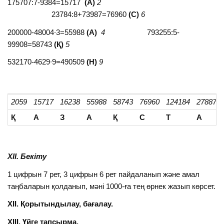
175707:7-9384=15717
(А)
2
23784:8+73987=76960
(С)
6
200000-48004∙3=55988
(А)
4
793255:5-
99908=58743
(Қ)
5
532170-4629∙9=490509
(Н)
9
2059
15717
16238
55988
58743
76960
124184
278879
Қ
А
З
А
Қ
С
Т
А
ХІІ. Бекіту
1 цифрын 7 рет, 3 цифрын 6 рет пайдаланып және амал
таңбаларын қолданып, мәні 1000-ға тең өрнек жазып көрсет.
ХІІ. Қорытындылау, бағалау.
ХІІІ. Үйге тапсырма.