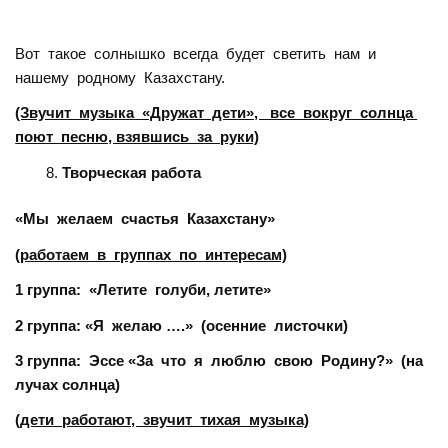
Вот такое солнышко всегда будет светить нам и
нашему родному Казахстану.
(Звучит музыка «Дружат дети», все вокруг солнца
поют песню, взявшись за руки)
Творческая работа
«Мы желаем счастья Казахстану»
(работаем в группах по интересам)
1 группа: «Летите голуби, летите»
2 группа: «Я желаю ….»
(осенние листочки)
3 группа: Эссе «За что я люблю свою Родину?»
(на
лучах солнца)
(дети работают, звучит тихая музыка)