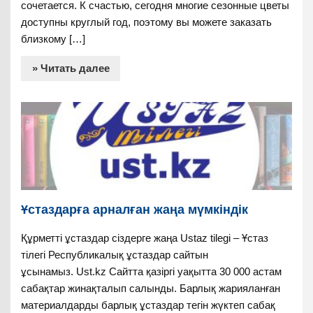
сочетается. К счастью, сегодня многие сезонные цветы
доступны круглый год, поэтому вы можете заказать
близкому […]
» Читать далее
Ұстаздарға арналған жаңа мүмкіндік
Құрметті ұстаздар сіздерге жаңа Ustaz tilegi – Ұстаз
тілегі Республикалық ұстаздар сайтын
ұсынамыз. Ust.kz Сайтта қазіргі уақытта 30 000 астам
сабақтар жинақталып салынды. Барлық жарияланған
материалдарды барлық ұстаздар тегін жүктеп сабақ