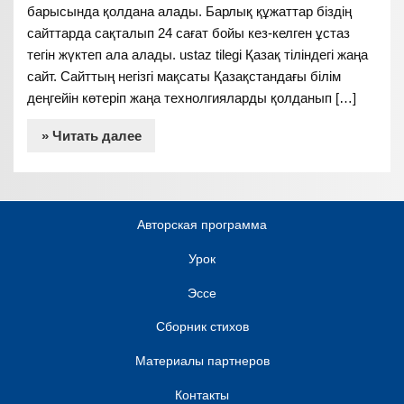
барысында қолдана алады. Барлық құжаттар біздің
сайттарда сақталып 24 сағат бойы кез-келген ұстаз
тегін жүктеп ала алады. ustaz tilegi Қазақ тіліндегі жаңа
сайт. Сайттың негізгі мақсаты Қазақстандағы білім
деңгейін көтеріп жаңа технолгияларды қолданып […]
» Читать далее
Авторская программа
Урок
Эссе
Сборник стихов
Материалы партнеров
Контакты