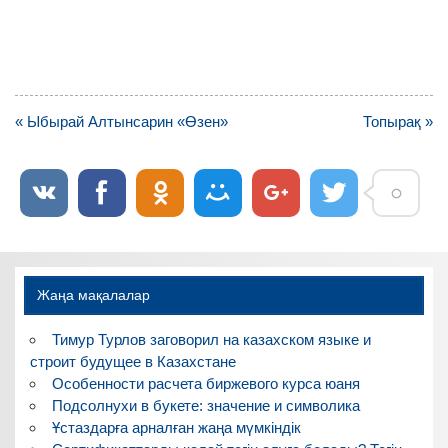
Навигация
« Ыбырай Алтынсарин «Өзен»
Топырақ »
по
записям
Жаңа мақалалар
Тимур Турлов заговорил на казахском языке и
строит будущее в Казахстане
Особенности расчета биржевого курса юаня
Подсолнухи в букете: значение и символика
Ұстаздарға арналған жаңа мүмкіндік