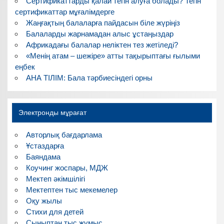
Сертификаттарды қалай тегін алуға болады? Тегін
сертификаттар мұғалімдерге
Жаңғақтың балаларға пайдасын біле жүріңіз
Балаларды жарнамадан алыс ұстаңыздар
Африкадағы балалар неліктен тез жетіледі?
«Менің атам – шежіре» атты тақырыптағы ғылыми
еңбек
АНА ТІЛІМ: Бала тәрбиесіндегі орны
Электронды мұрағат
Авторлық бағдарлама
Ұстаздарға
Баяндама
Коучинг жоспары, МДЖ
Мектеп әкімшілігі
Мектептен тыс мекемелер
Оқу жылы
Стихи для детей
Сыныптан тыс жұмыс