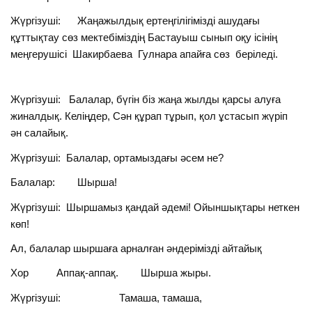
Жүргізуші: Жаңажылдық ертеңгілігімізді ашудағы
құттықтау сөз мектебіміздің Бастауыш сынып оқу ісінің
меңгерушісі Шакирбаева Гулнара апайға сөз беріледі.
Жүргізуші: Балалар, бүгін біз жаңа жылды қарсы алуға
жиналдық. Келіңдер, Сән құрап тұрып, қол ұстасып жүріп
ән салайық.
Жүргізуші: Балалар, ортамыздағы әсем не?
Балалар: Шырша!
Жүргізуші: Шыршамыз қандай әдемі! Ойыншықтары неткен
көп!
Ал, балалар шыршаға арналған әндерімізді айтайық
Хор Аппақ-аппақ. Шырша жыры.
Жүргізуші: Тамаша, тамаша,