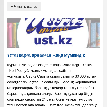
» Читать далее
Ұстаздарға арналған жаңа мүмкіндік
Құрметті ұстаздар сіздерге жаңа Ustaz tilegi – Ұстаз
тілегі Республикалық ұстаздар сайтын
ұсынамыз. Ust.kz Сайтта қазіргі уақытта 30 000 астам
сабақтар жинақталып салынды. Барлық жарияланған
материалдарды барлық ұстаздар тегін жүктеп сабақ
барысында қолдана алады. Барлық құжаттар біздің
сайттарда сақталып 24 сағат бойы кез-келген ұстаз
тегін жүктеп ала алады. ustaz tilegi Қазақ тіліндегі жаңа