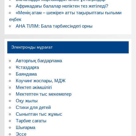
Африкадағы балалар неліктен тез жетіледі?
«Менің атам – шежіре» атты тақырыптағы ғылыми
еңбек
АНА ТІЛІМ: Бала тәрбиесіндегі орны
Электронды мұрағат
Авторлық бағдарлама
Ұстаздарға
Баяндама
Коучинг жоспары, МДЖ
Мектеп әкімшілігі
Мектептен тыс мекемелер
Оқу жылы
Стихи для детей
Сыныптан тыс жұмыс
Тәрбие сағаты
Шығарма
Эссе