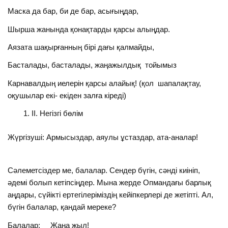
Маска да бар, би де бар, асығыңдар,
Шырша жанында қонақтарды қарсы алыңдар.
Аязата шақырғанның бірі дағы қалмайды,
Басталады, басталады, жаңажылдық тойымыз
Карнавалдың иелерін қарсы алайық! (қол шапалақтау,
оқушылар екі- екіден залға кіреді)
II. Негізгі бөлім
Жүргізуші: Армысыздар, аяулы ұстаздар, ата-аналар!
Сәлеметсіздер ме, балалар. Сендер бүгін, сәнді киініп,
әдемі болып кетіпсіңдер. Мына жерде Опмандағы барлық
аңдары, сүйікті ертегілеріміздің кейіпкерлері де жетіпті. Ал,
бүгін балалар, қандай мереке?
Балалар: Жаңа жыл!