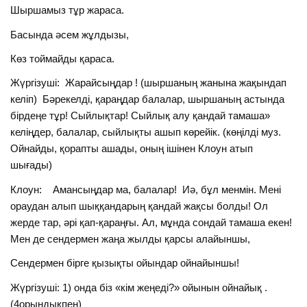
Шыршамыз тұр жараса.
Басында әсем жұлдызы,
Көз тоймайды қараса.
Жүргізуші: Жарайсыңдар ! (шыршаның жанына жақындап
келіп) Бәрекелді, қараңдар балалар, шыршаның астында
бірдеңе тұр! Сыйлықтар! Сыйлық алу қандай тамаша»
келіңдер, балалар, сыйлықты ашып көрейік. (көңілді муз.
Ойнайды, қорапты ашады, оның ішінен Клоун атып
шығады)
Клоун: Амансыңдар ма, балалар! Иә, бұл менмін. Мені
ораудан алып шыққандарың қандай жақсы болды! Ол
жерде тар, әрі қап-қараңғы. Ал, мұнда сондай тамаша екен!
Мен де сендермен жаңа жылды қарсы алайыншы,
Сендермен бірге қызықты ойындар ойнайыншы!
Жүргізуші: 1) онда біз «кім жеңеді?» ойынын ойнайық .
(4орындықпен)