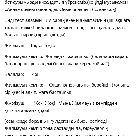
бет-аузымызды қисаңдатып үйренеміз.(көңілді музыкамен
«Айна» ойыны ойналады. Ойын ойналып болған соң)
Енді тест аламын, кім сараң екенін анықтаймын (іші ақшаға
толған, жіпке байланған әмиянды лақтырып қалады, мәз
болып, тырнақтарын қағады)
Жүргізуші: Тоқта, тоқта!
Жалмауыз кемпір: Жарайды, жарайды. (балаларға қарап:
балалар шырша әдемі болып жану керек қой иә?)
Балалар: Иә!
Жалмауыз кемпір: Онда, кәне жағып жіберейік! (қолына
сіріңкесін алып, жаға бастайды)
Жүргізуші: Жоқ! Жоқ! Мына Жалмауыз кемпірден
құтыла алмадық қой!
(осы кезде боранның гуілдеген дыбысы естіледі.
Жалмауыз кемпір тоңа бастайды да, біреулердің
киімдерінің астына кіріп, ата-аналарға тығылып, соңында