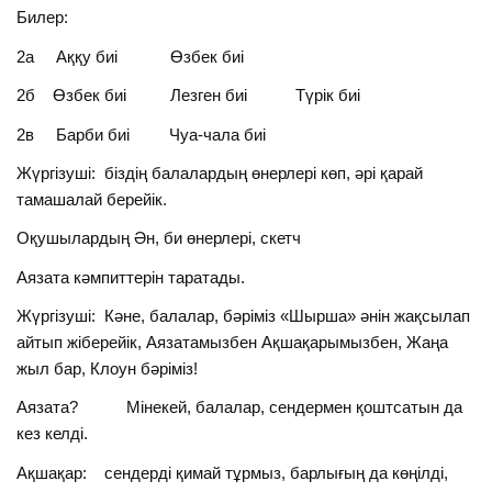
Билер:
2а Аққу биі Өзбек биі
2б Өзбек биі Лезген биі Түрік биі
2в Барби биі Чуа-чала биі
Жүргізуші: біздің балалардың өнерлері көп, әрі қарай
тамашалай берейік.
Оқушылардың Ән, би өнерлері, скетч
Аязата кәмпиттерін таратады.
Жүргізуші: Кәне, балалар, бәріміз «Шырша» әнін жақсылап
айтып жіберейік, Аязатамызбен Ақшақарымызбен, Жаңа
жыл бар, Клоун бәріміз!
Аязата? Мінекей, балалар, сендермен қоштсатын да
кез келді.
Ақшақар: сендерді қимай тұрмыз, барлығың да көңілді,