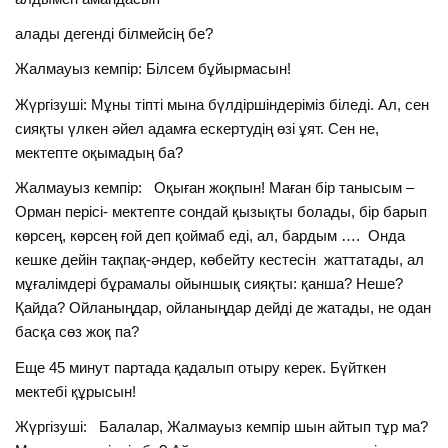
алады дегенді білмейсің бе?
Жалмауыз кемпір: Білсем бұйырмасын!
Жүргізуші: Мұны тіпті мына бүлдіршіндеріміз біледі. Ал, сен
сияқты үлкен әйел адамға ескертудің өзі ұят. Сен не,
мектепте оқымадың ба?
Жалмауыз кемпір: Оқыған жоқпын! Маған бір танысым –
Орман перісі- мектепте сондай қызықты болады, бір барып
көрсең, көрсең ғой деп қоймаб еді, ал, бардым …. Онда
кешке дейін тақпақ-әндер, көбейту кестесін жаттатады, ал
мұғалімдері бұрамалы ойыншық сияқты: қанша? Неше?
Қайда? Ойланыңдар, ойланыңдар дейді де жатады, не одан
басқа сөз жоқ па?
Еще 45 минут партада қадалып отыру керек. Бүйткен
мектебі құрысын!
Жүргізуші: Балалар, Жалмауыз кемпір шын айтып тұр ма?