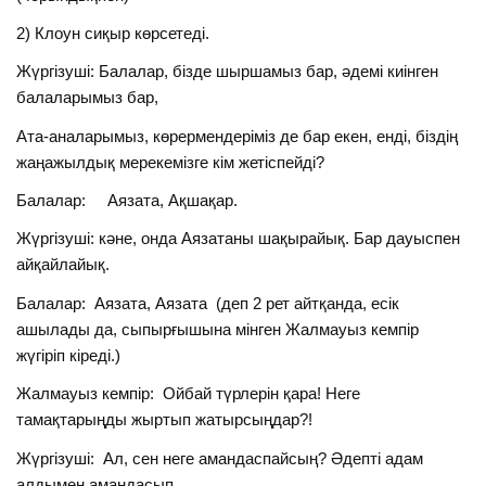
2) Клоун сиқыр көрсетеді.
Жүргізуші: Балалар, бізде шыршамыз бар, әдемі киінген
балаларымыз бар,
Ата-аналарымыз, көрермендеріміз де бар екен, енді, біздің
жаңажылдық мерекемізге кім жетіспейді?
Балалар: Аязата, Ақшақар.
Жүргізуші: кәне, онда Аязатаны шақырайық. Бар дауыспен
айқайлайық.
Балалар: Аязата, Аязата (деп 2 рет айтқанда, есік
ашылады да, сыпырғышына мінген Жалмауыз кемпір
жүгіріп кіреді.)
Жалмауыз кемпір: Ойбай түрлерін қара! Неге
тамақтарыңды жыртып жатырсыңдар?!
Жүргізуші: Ал, сен неге амандаспайсың? Әдепті адам
алдымен амандасып