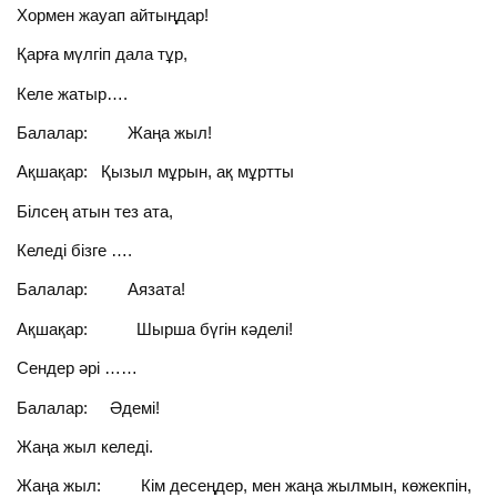
Хормен жауап айтыңдар!
Қарға мүлгіп дала тұр,
Келе жатыр….
Балалар: Жаңа жыл!
Ақшақар: Қызыл мұрын, ақ мұртты
Білсең атын тез ата,
Келеді бізге ….
Балалар: Аязата!
Ақшақар: Шырша бүгін кәделі!
Сендер әрі ……
Балалар: Әдемі!
Жаңа жыл келеді.
Жаңа жыл: Кім десеңдер, мен жаңа жылмын, көжекпін,