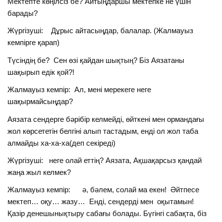
Мектепте көңілсіз бе? Айтыңдаршы мектепке не үшін
барады?
Жүргізуші: Дұрыс айтасыңдар, балалар. (Жалмауыз
кемпірге қарап)
Түсіндің бе? Сен өзі қайдан шықтың? Біз Аязатаны
шақырып едік қой?!
Жалмауыз кемпір: Ал, мені мерекеге неге
шақырмайсыңдар?
Аязата сендерге бәрібір келмейді, өйткені мен ормандағы
жол көрсететін белгіні алып тастадым, енді ол жол таба
алмайды ха-ха-ха(деп секіреді)
Жүргізуші: неге олай еттің? Аязата, Ақшақарсыз қандай
жаңа жыл келмек?
Жалмауыз кемпір: ә, бәлем, солай ма екен! Әйтпесе
мектеп… оқу… жазу… Енді, сендерді мен оқытамын!
Қазір денешынықтыру сабағы болады. Бүгінгі сабақта, біз