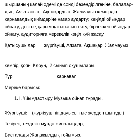
шыршаның қалай әдемі де сәнді безендірілгеніне, балалар-
дың: Аязатаның, Ақшақардың, Жалмауыз кемпірдің
карнавалдық киімдеріне назар аударту; көңілді ойындар
ойнату, достық қарым-қатынасын ояту, бірлескен ойындар
ойнату, аудиторияға мерекелік көңіл күй жасау.
Қатысушылар: жүргізуші, Аязата, Ақшақар, Жалмауыз
кемпір, қоян, Клоун, 2 сынып оқушылары.
Түрі: карнавал
Мереке барысы:
I. Ұйымдастыру Музыка ойнап тұрады.
Жүргізуші: (жүргізушінің дауысы тыс жерден шығады)
Тезірек, тездетіп мұнда жиналыңдар,
Басталады Жаңажылдық тойымыз,