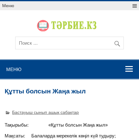
Меню
МЕНЮ
Құтты болсын Жаңа жыл
Бастауыш сынып ашық сабақтар
Тақырыбы: «Құтты болсын Жаңа жыл»
Мақсаты: Балаларда мерекелік көңіл күй тудыру;