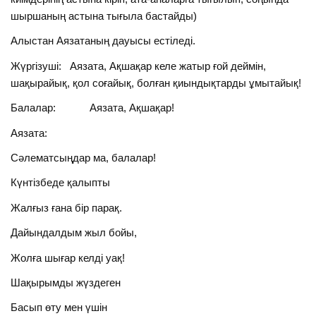
шыршаның астына тығыла бастайды)
Алыстан Аязатаның дауысы естіледі.
Жүргізуші: Аязата, Ақшақар келе жатыр ғой деймін,
шақырайық, қол соғайық, болған қиындықтарды ұмытайық!
Балалар: Аязата, Ақшақар!
Аязата:
Сәлематсыңдар ма, балалар!
Күнтізбеде қалыпты
Жалғыз ғана бір парақ.
Дайындалдым жыл бойы,
Жолға шығар келді уақ!
Шақырымды жүздеген
Басып өту мен үшін