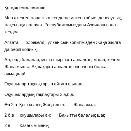
Қорқақ емес өжетпін.
Мен әкелген жаңа жыл сендерге үлкен табыс, денсаулық,
жақсы оқу салауат, Республикамыздағы Азияданы ала
келдім.
Аязата: бәрекелді, үлкен сый кәпитімізден Жаңа жылға
да беріп қояйық.
Ал, енді балалар, мына шыршаға арналған, маған, келген
Жаңа жылға, Ақшақарға арналған өнерлерің болса,
аямаңдар!
Оқушылар тақпақтарын айтуға шығады.
Оқушылардың тақпақтары 2 а,б,в.
Ән 2 а Қош келдің Жаңа-жыл. Жаңа-жыл.
2 б,в оқушылары ән: Бақытты балалық шақ
2 в Қазағым менің