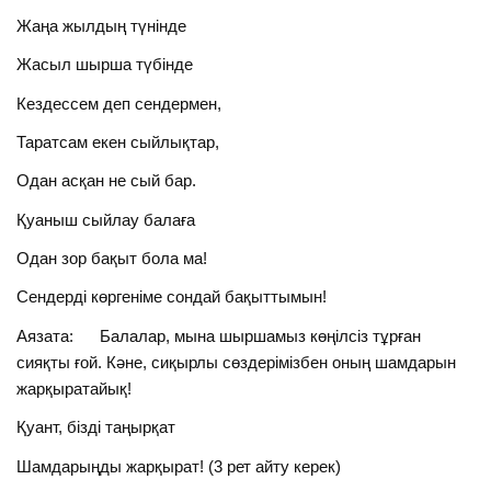
Жаңа жылдың түнінде
Жасыл шырша түбінде
Кездессем деп сендермен,
Таратсам екен сыйлықтар,
Одан асқан не сый бар.
Қуаныш сыйлау балаға
Одан зор бақыт бола ма!
Сендерді көргеніме сондай бақыттымын!
Аязата: Балалар, мына шыршамыз көңілсіз тұрған
сияқты ғой. Кәне, сиқырлы сөздерімізбен оның шамдарын
жарқыратайық!
Қуант, бізді таңырқат
Шамдарыңды жарқырат! (3 рет айту керек)