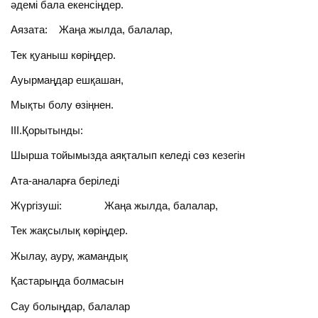
әдемі бала екенсіңдер.
Аязата: Жаңа жылда, балалар,
Тек қуаныш көріңдер.
Ауырмаңдар ешқашан,
Мықты болу өзіңнен.
III.Қорытынды:
Шырша тойымызда аяқталып келеді сөз кезегін
Ата-аналарға беріледі
Жүргізуші: Жаңа жылда, балалар,
Тек жақсылық көріңдер.
Жылау, ауру, жамандық
Қастарыңда болмасын
Сау болыңдар, балалар