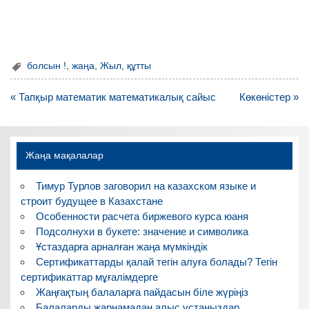
болсын !
,
жаңа
,
Жыл
,
құтты
Навигация
« Тапқыр математик математикалық сайыс
Көкөністер »
по
записям
Жаңа мақалалар
Тимур Турлов заговорил на казахском языке и
строит будущее в Казахстане
Особенности расчета биржевого курса юаня
Подсолнухи в букете: значение и символика
Ұстаздарға арналған жаңа мүмкіндік
Сертификаттарды қалай тегін алуға болады? Тегін
сертификаттар мұғалімдерге
Жаңғақтың балаларға пайдасын біле жүріңіз
Балаларды жарнамадан алыс ұстаңыздар