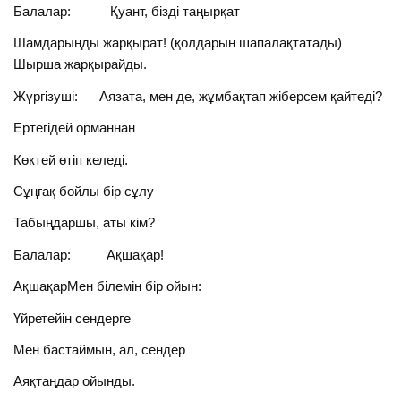
Балалар: Қуант, бізді таңырқат
Шамдарыңды жарқырат! (қолдарын шапалақтатады)
Шырша жарқырайды.
Жүргізуші: Аязата, мен де, жұмбақтап жіберсем қайтеді?
Ертегідей орманнан
Көктей өтіп келеді.
Сұңғақ бойлы бір сұлу
Табыңдаршы, аты кім?
Балалар: Ақшақар!
АқшақарМен білемін бір ойын:
Үйретейін сендерге
Мен бастаймын, ал, сендер
Аяқтаңдар ойынды.