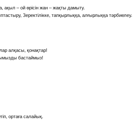
 ақыл – ой өрісін жан – жақты дамыту.
тастыру, Зеректілікке, тапқырлыққа, алғырлыққа тәрбиелеу.
лар алқасы, қонақтар!
нымызды бастаймыз!
етіп, ортаға салайық.