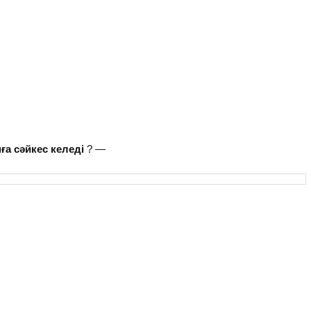
а сәйкес келеді
? —