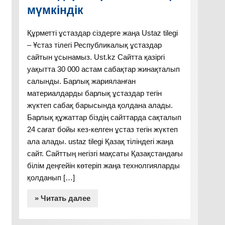
мүмкіндік
Құрметті ұстаздар сіздерге жаңа Ustaz tilegi
– Ұстаз тілегі Республикалық ұстаздар
сайтын ұсынамыз. Ust.kz Сайтта қазіргі
уақытта 30 000 астам сабақтар жинақталып
салынды. Барлық жарияланған
материалдарды барлық ұстаздар тегін
жүктеп сабақ барысында қолдана алады.
Барлық құжаттар біздің сайттарда сақталып
24 сағат бойы кез-келген ұстаз тегін жүктеп
ала алады. ustaz tilegi Қазақ тіліндегі жаңа
сайт. Сайттың негізгі мақсаты Қазақстандағы
білім деңгейін көтеріп жаңа технолгияларды
қолданып […]
» Читать далее