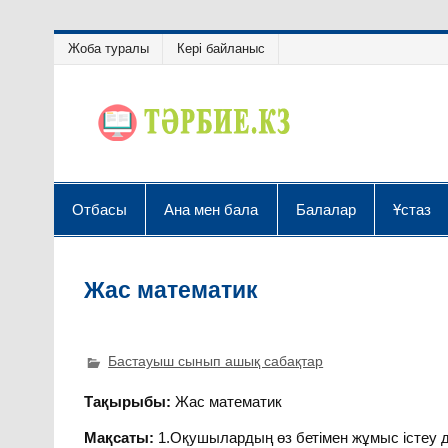
Жоба туралы
Кері байланыс
Отбасы
Ана мен бала
Балалар
Ұстаз
Жас математик
Бастауыш сынып ашық сабақтар
Тақырыбы:
Жас математик
Мақсаты:
1.Оқушылардың өз бетімен жұмыс істеу д