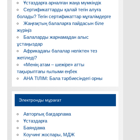
Ұстаздарға арналған жаңа мүмкіндік
Сертификаттарды қалай тегін алуға
болады? Тегін сертификаттар мұғалімдерге
Жаңғақтың балаларға пайдасын біле
жүріңіз
Балаларды жарнамадан алыс
ұстаңыздар
Африкадағы балалар неліктен тез
жетіледі?
«Менің атам – шежіре» атты
тақырыптағы ғылыми еңбек
АНА ТІЛІМ: Бала тәрбиесіндегі орны
Электронды мұрағат
Авторлық бағдарлама
Ұстаздарға
Баяндама
Коучинг жоспары, МДЖ