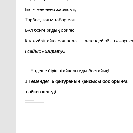
Білім мен өнер жарысып,
Тәрбие, тәлім табар мән.
Бұл бәйге ойдың бәйгесі
Кім жүйрік ойға, сол алда, — дегендей ойын «жарыс»
І сайыс «Ширату»
— Ендеше бірінші айналымды бастайық!
1.Төмендегі 6 фигураның қайсысы бос орынға
сәйкес келеді
—