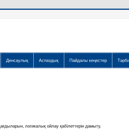
Денсаулық
Аспаздық
Пайдалы кеңестер
Тәрби
ағдыларын, логикалық ойлау қабілеттерін дамыту.