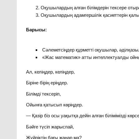
Оқушылардың алған білімдерін тексере отыра,
Оқушылардың адамгершілік қасиеттерін қалып
Барысы:
Сәлеметсіңдер құрметті оқушылар, әділқазы
«Жас математик» атты интеллектуалды ой
Ал, келіңдер, келіңдер,
Біріне бірің еріңдер.
Білімді тексеріп,
Ойынға қатысып көріңдер.
— Қазір біз осы уақытқа дейін алған білімімізді көрс
Бәйге түсіп жарыспай,
Жүйріктің бағы жанар ма?