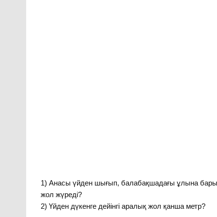
1) Анасы үйден шығып, балабақшадағы ұлына барып,
жол жүреді?
2) Үйден дүкенге дейінгі аралық жол қанша метр?