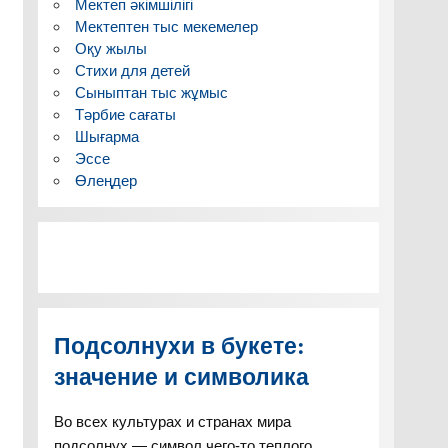
Мектеп әкімшілігі
Мектептен тыс мекемелер
Оқу жылы
Стихи для детей
Сыныптан тыс жұмыс
Тәрбие сағаты
Шығарма
Эссе
Өлеңдер
Подсолнухи в букете:
значение и символика
Во всех культурах и странах мира
подсолнух — символ чего-то теплого,