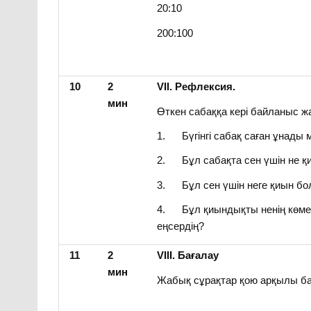
20:10
200:100
10
2
VІІ. Рефлексия.
мин
Өткен сабаққа кері байланыс ж
1. Бүгінгі сабақ саған ұнады 
2. Бұл сабақта сен үшін не 
3. Бұл сен үшін неге қиын б
4. Бұл қиындықты ненің көме
еңсердің?
11
2
VІІІ. Бағалау
мин
Жабық сұрақтар қою арқылы б