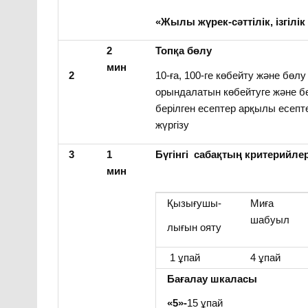
«Жылы жүрек-сәттілік, ізгілік 
2
Топқа бөлу
мин
2
10-ға, 100-ге көбейту және бөл
орындалатын көбейтуге және б
берілген есептер арқылы есепт
жүргізу
3
1
Бүгінгі сабақтың критерийле
мин
Қызығушы-
Миға
шабуыл
лығын ояту
1 ұпай
4 ұпай
Бағалау шкаласы
«5»-
15 ұпай