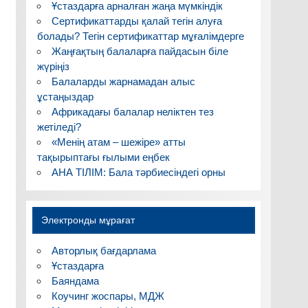
Ұстаздарға арналған жаңа мүмкіндік
Сертификаттарды қалай тегін алуға
болады? Тегін сертификаттар мұғалімдерге
Жаңғақтың балаларға пайдасын біле
жүріңіз
Балаларды жарнамадан алыс
ұстаңыздар
Африкадағы балалар неліктен тез
жетіледі?
«Менің атам – шежіре» атты
тақырыптағы ғылыми еңбек
АНА ТІЛІМ: Бала тәрбиесіндегі орны
Электронды мұрағат
Авторлық бағдарлама
Ұстаздарға
Баяндама
Коучинг жоспары, МДЖ