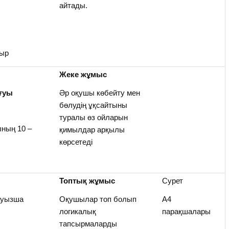
айтады.
тыр
Жеке жұмыс
ығуы
Әр оқушы көбейту мен
бөлудің ұқсайтыны
туралы өз ойларын
ның 10 –
қимылдар арқылы
көрсетеді
Топтық жұмыс
Сурет
ауызша
Оқушылар топ болып
А4
логикалық
парақшалары
тапсырмаларды