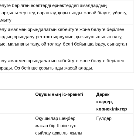
бөлуге берілген есептерді өрнектердегі амалдардың
арқылы зерттеу, сараптау, қорытынды жасай білуге, үйрету,
дамыту
 бөлу амалмен орындалатын көбейтуге және бөлуге берілген
дардың орындалу ретітоптық жұмыс, қызығушылығын ояту,
с, мағынаны тану, ой толғау, белгі бойынша іздеу, сынақтан
 бөлу амалмен орындалатын көбейтуге және бөлуге берілген
тырады. Өз бетінше қорытынды жасай алады.
Оқушының іс-әрекеті
Дерек
көздер,
көрнекіліктер
Оқушылар шеңбер
Гүлдер
у
жасап бір-біріне гүл
сыйлау арқылы жылы