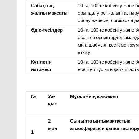
Сабақтың
10-ға, 100-ге көбейту және 
жалпы мақсаты
орындалу ретіқалыптастыру 
ойлау жүйесін, логикасын 
Әдіс-тәсілдер
10-ға, 100-ге көбейту және
есептер өрнектердегі амал
миға шабуыл, кестемен жұмы
өткізу
Күтілетін
10-ға, 100-ге көбейту және
нәтижесі
есептер түсінігін қалыптас
№
Уа-
Мұғалімнің іс-әрекеті
қыт
2
Сыныпта ынтымақтастық
мин
атмосферасын қалыптастыр
1