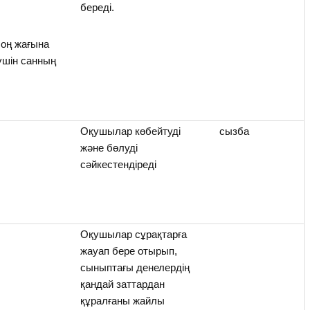
береді.
 оң жағына
 үшін санның
Оқушылар көбейтуді
сызба
және бөлуді
сәйкестендіреді
Оқушылар сұрақтарға
жауап бере отырып,
сыныптағы денелердің
қандай заттардан
құралғаны жайлы