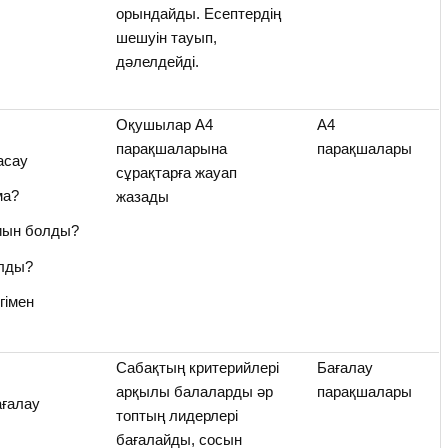
орындайды. Есептердің
шешуін тауып,
дәлелдейді.
Оқушылар А4
А4
парақшаларына
парақшалары
асау
сұрақтарға жауап
ма?
жазады
қиын болды?
олды?
гімен
Сабақтың критерийлері
Бағалау
арқылы балаларды әр
парақшалары
ағалау
топтың лидерлері
бағалайды, сосын