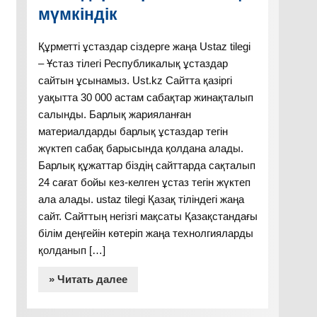
мүмкіндік
Құрметті ұстаздар сіздерге жаңа Ustaz tilegi
– Ұстаз тілегі Республикалық ұстаздар
сайтын ұсынамыз. Ust.kz Сайтта қазіргі
уақытта 30 000 астам сабақтар жинақталып
салынды. Барлық жарияланған
материалдарды барлық ұстаздар тегін
жүктеп сабақ барысында қолдана алады.
Барлық құжаттар біздің сайттарда сақталып
24 сағат бойы кез-келген ұстаз тегін жүктеп
ала алады. ustaz tilegi Қазақ тіліндегі жаңа
сайт. Сайттың негізгі мақсаты Қазақстандағы
білім деңгейін көтеріп жаңа технолгияларды
қолданып […]
» Читать далее