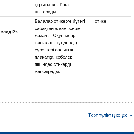
қорытынды баға
шығарады
Балалар стикерге бүгінгі
стике
сабақтан алған әсерін
келеді?»
жазады. Оқушылар
тақтадағы гүлдердің
суреттері салынған
плакатқа көбелек
пішіндес стикерді
жапсырады.
Төрт түліктің кеңесі »