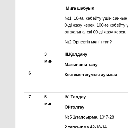
Миға шабуыл
№1. 10-ға көбейту үшін санның
0-ді жазу керек. 100-ге көбейту
оң жағына екі 00-ді жазу керек.
№2.Өрнектің мәнін тап?
3
ІІІ.Қолдану
мин
Мағынаны тану
6
Кестемен жұмыс ауызша
7
5
IV. Талдау
мин
Ойтолғау
№5 1/тапсырма
. 10*7-28
2 тапсырма 42-18-14