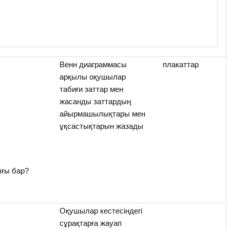
Венн диаграммасы
плакаттар
арқылы оқушылар
табиғи заттар мен
жасанды заттардың
айырмашылықтары мен
ұқсастықтарын жазады
ығы бар?
Оқушылар кестесіндегі
сұрақтарға жауап