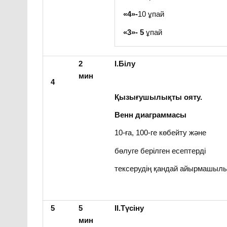
«4»-
10 ұпай
«3»- 5
ұпай
2
І.Білу
мин
4
Қызығушылықты ояту.
Венн диаграммасы
10-ға, 100-ге көбейту және
бөлуге берілген есептерді
тексерудің қандай айырмашыл
5
5
ІІ.Түсіну
мин