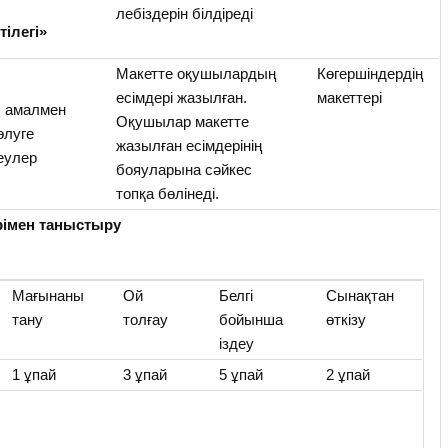
лебіздерін білдіреді
тілегі»
Макетте оқушылардың
Көгершіндердің
есімдері жазылған.
макеттері
у амалмен
Оқушылар макетте
өлуге
жазылған есімдерінің
еулер
бояуларына сәйкес
топқа бөлінеді.
рімен таныстыру
Мағынаны
Ой
Белгі
Сынақтан
тану
толғау
бойынша
өткізу
іздеу
1 ұпай
3 ұпай
5 ұпай
2 ұпай