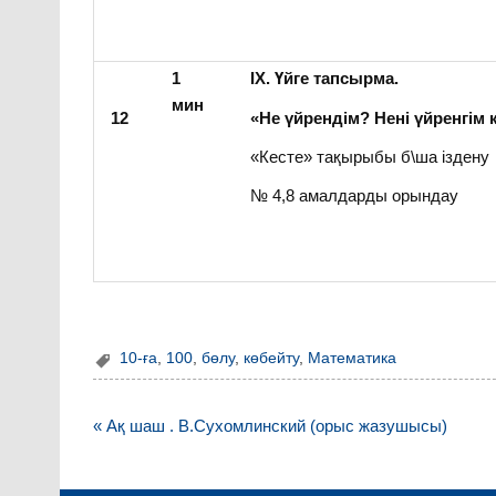
1
ІХ. Үйге тапсырма.
мин
12
«Не үйрендім? Нені үйренгім 
«Кесте» тақырыбы б\ша іздену
№ 4,8 амалдарды орындау
10-ға
,
100
,
бөлу
,
көбейту
,
Математика
Навигация
« Ақ шаш . В.Сухомлинский (орыс жазушысы)
по
записям