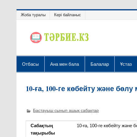
Жоба туралы
Кері байланыс
Отбасы
Ана мен бала
Балалар
Ұстаз
10-ға, 100-ге көбейту және бөлу
Бастауыш сынып ашық сабақтар
Сабақтың
10-ға, 100-ге көбейту және 
тақырыбы