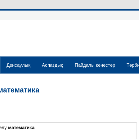
Денсаулық
Аспаздық
Пайдалы кеңестер
Тәрби
 математика
бөлу
математика