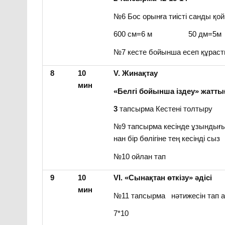
№6 Бос орынға тиісті санды қой
600 см=6 м 50 дм=5м
№7 кесте бойынша есеп құрас
8
10
V. Жинақтау
мин
«Белгі бойынша іздеу» жатт
3
тапсырма Кестені толтыру
№9 тапсырма кесінде ұзындығы
нан бір бөлігіне тең кесінді сыз
№10 ойлан тап
9
10
VІ. «Сынақтан өткізу» әдісі
мин
№11 тапсырма нәтижесін тап 
7*10