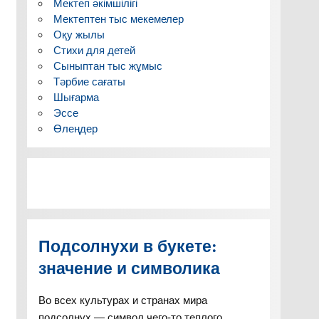
Мектеп әкімшілігі
Мектептен тыс мекемелер
Оқу жылы
Стихи для детей
Сыныптан тыс жұмыс
Тәрбие сағаты
Шығарма
Эссе
Өлеңдер
Подсолнухи в букете:
значение и символика
Во всех культурах и странах мира
подсолнух — символ чего-то теплого,