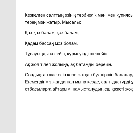
Кезкелген салттың өзінің тәрбиелік мәні мен құпияс
терең мән жатыр. Мысалы:
Қаз-қаз балам, қаз балам,
Қадам бассаң мәз болам.
Тұсауыңды кесейін, күрмеуіңді шешейін.
Ақ жол тілеп жолыңа, ақ батамды берейін.
Сондықтан жас өсіп келе жатқан бүлдіршін балалард
Егемендігіміз жанданған мына кезде, салт-дәстүрд
отбасыларға айтарым, намыстанудың еш қажеті жоқ, 