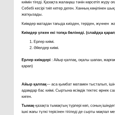
киімін тігеді. Қазақта жалаңаш тәнін көрсетіп жүр
Себебі кесірі тиіп кетер деген. Ханның көңілінен шы
жатқызады.
Киімдер матадан тағыда киізден, теріден, жүннен жа
Киімдер үлкен екі топқа бөлінеді. (слайдқа қарап
Ерлер киімі.
Әйелдер киімі.
Ерлер киімдері
: Айыр қалпақ, оқалы шапан, жарғақ
қарап)
Айыр қалпақ
— аса қымбат матамен тысталып, ішін
адамдар бас киімі. Сыртына өсімдік тектес өрнек с
киген.
Тымақ
-қазақта тымақтың түрлері көп, соның ішінд
ішкі жағы түлкі терісінен тігіледі де сырты мақпал ме