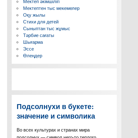
Мектеп әкімшілігі
Мектептен тыс мекемелер
Оқу жылы
Стихи для детей
Сыныптан тыс жұмыс
Тәрбие сағаты
Шығарма
Эссе
Өлеңдер
Подсолнухи в букете:
значение и символика
Во всех культурах и странах мира
подсолнух — символ чего-то теплого,