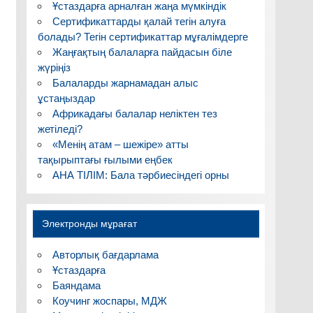
Ұстаздарға арналған жаңа мүмкіндік
Сертификаттарды қалай тегін алуға
болады? Тегін сертификаттар мұғалімдерге
Жаңғақтың балаларға пайдасын біле
жүріңіз
Балаларды жарнамадан алыс
ұстаңыздар
Африкадағы балалар неліктен тез
жетіледі?
«Менің атам – шежіре» атты
тақырыптағы ғылыми еңбек
АНА ТІЛІМ: Бала тәрбиесіндегі орны
Электронды мұрағат
Авторлық бағдарлама
Ұстаздарға
Баяндама
Коучинг жоспары, МДЖ