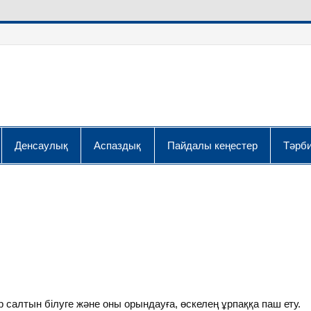
Денсаулық
Аспаздық
Пайдалы кеңестер
Тәрби
 салтын білуге және оны орындауға, өскелең ұрпаққа паш ету.