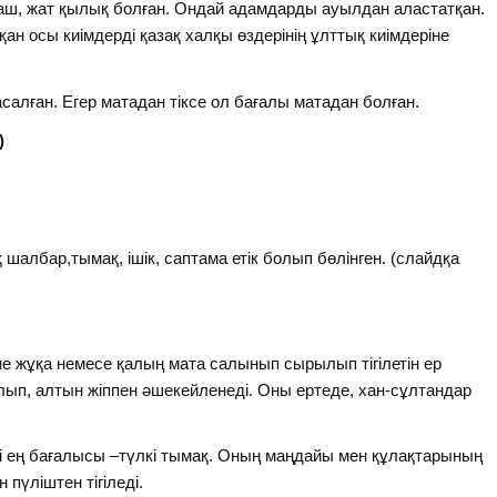
у оғаш, жат қылық болған. Ондай адамдарды ауылдан аластатқан.
ққан осы киімдерді қазақ халқы өздерінің ұлттық киімдеріне
салған. Егер матадан тіксе ол бағалы матадан болған.
)
 шалбар,тымақ, ішік, саптама етік болып бөлінген. (слайдқа
е жұқа немесе қалың мата салынып сырылып тігілетін ер
алып, алтын жіппен әшекейленеді. Оны ертеде, хан-сұлтандар
егі ең бағалысы –түлкі тымақ. Оның маңдайы мен құлақтарының
н пүліштен тігіледі.