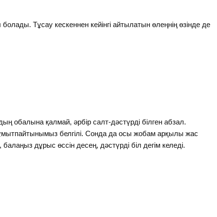
ы болады. Тұсау кескеннен кейінгі айтылатын өлеңнің өзінде де
ың обалына қалмай, әрбір салт-дәстүрді білген абзал.
і ұмытпайтынымыз белгілі. Сонда да осы жобам арқылы жас
балаңыз дұрыс өссін десең, дәстүрді біл дегім келеді.