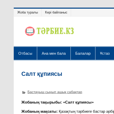
Жоба туралы
Кері байланыс
Отбасы
Ана мен бала
Балалар
Ұстаз
Салт құпиясы
Бастауыш сынып ашық сабақтар
Жобаның тақырыбы: «Салт құпиясы»
Жобаның мақсаты:
Қазақтың тәрбиеге бастар әрбір