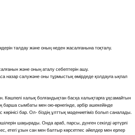
імдерін талдау және оның неден жасалғанына тоқталу.
алғанын және оның аталу себептерін ашу.
са назар салужәне оны тұрмыстық өмірдеде қолдауға ықпал
ған. Көшпелі халық болғандықтан басқа халықтарға ұқсамайтын
мнің барша сымбаты мен ою-өрнегінде, әрбір әшекейінде
көрінісі бар. Ол- біздің ұлттық мәдениетіміз болып саналады.
гіншілерін шақырады. Онда араб, парсы, дүнген секілді әртүрлі
тпес, етегі ұзын сан мен балтыр көрсетпес әйелдер мен ерлер