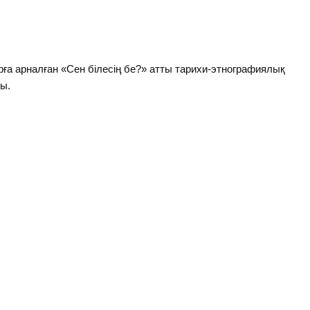
а арналған «Сен білесің бе?» атты тарихи-этнографиялық
сы.