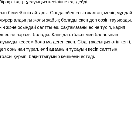
 бірақ сіздің тұсауыңыз кесіліппе еді-дейді.
н білмейтінін айтады. Сонда әйел сөзін жалғап, менің мұндай
 жүрер алдыңғы жолы жабық болады екен деп сөзін тауысады.
ін және осындай салтты еш сақтамағаны есіне түсіп, қария
шешесіне наразы болады. Қапыда отбасы мен баласынан
сауымды кессем бола ма деген екен. Сіздің жасыңыз өтіп кетті,
деп орнынан тұрап, әлгі адамның тұсауын кесіп салттың
отбасы құрып, бақыттығұмыр кешкенін естиді.