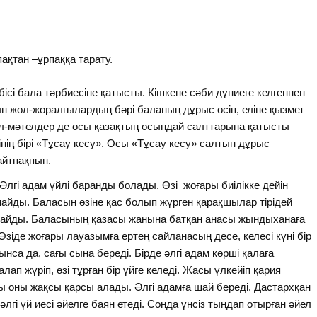
ақтан –ұрпаққа тарату.
ісі бала тәрбиесіне қатысты. Кішкене сәби дүниеге келгеннен
ын жол-жоралғылардың бәрі баланың дұрыс өсіп, еліне қызмет
ал-мәтелдер де осы қазақтың осындай салттарына қатысты
нің бірі «Тұсау кесу». Осы «Тұсау кесу» салтын дұрыс
айтпақпын.
 Әлгі адам үйлі баранды болады. Өзі жоғары биілікке дейін
майды. Баласын өзіне қас болып жүрген қарақшылар тірідей
стайды. Баласының қазасы жанына батқан анасы жындыханаға
зіде жоғары лауазымға ертең сайланасың десе, келесі күні бір
са да, сағы сына береді. Бірде әлгі адам көрші қалаға
ап жүріп, өзі тұрған бір үйге келеді. Жасы үлкейіп қария
жасы оны жақсы қарсы алады. Әлгі адамға шай береді. Дастархқан
гі үй иесі әйелге баян етеді. Сонда үнсіз тыңдап отырған әйел