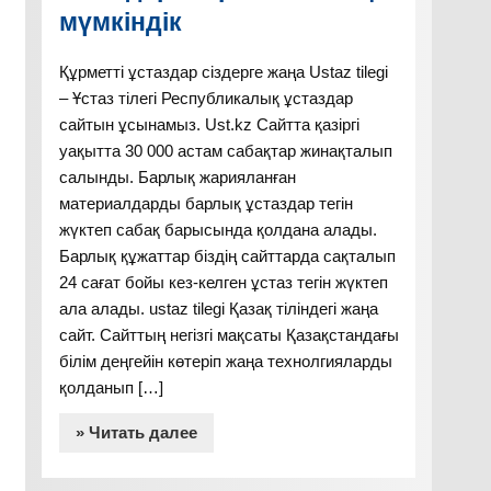
мүмкіндік
Құрметті ұстаздар сіздерге жаңа Ustaz tilegi
– Ұстаз тілегі Республикалық ұстаздар
сайтын ұсынамыз. Ust.kz Сайтта қазіргі
уақытта 30 000 астам сабақтар жинақталып
салынды. Барлық жарияланған
материалдарды барлық ұстаздар тегін
жүктеп сабақ барысында қолдана алады.
Барлық құжаттар біздің сайттарда сақталып
24 сағат бойы кез-келген ұстаз тегін жүктеп
ала алады. ustaz tilegi Қазақ тіліндегі жаңа
сайт. Сайттың негізгі мақсаты Қазақстандағы
білім деңгейін көтеріп жаңа технолгияларды
қолданып […]
» Читать далее