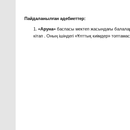
Пайдаланылған әдебиеттер:
«Аруна»
баспасы мектеп жасындағы балаларғ
кітап . Оның ішіндегі «Ұлттық киімдер» топтама