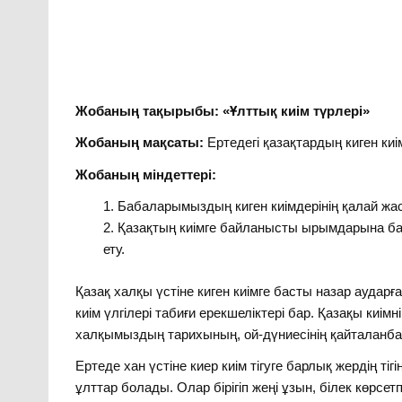
Жобаның тақырыбы: «Ұлттық киім түрлері»
Жобаның мақсаты:
Ертедегі қазақтардың киген ки
Жобаның міндеттері:
Бабаларымыздың киген киімдерінің қалай жас
Қазақтың киімге байланысты ырымдарына ба
ету.
Қазақ халқы үстіне киген киімге басты назар аудар
киім үлгілері табиғи ерекшеліктері бар. Қазақы киі
халқымыздың тарихының, ой-дүниесінің қайталанбас 
Ертеде хан үстіне киер киім тігуге барлық жердің ті
ұлттар болады. Олар бірігіп жеңі ұзын, білек көрсе