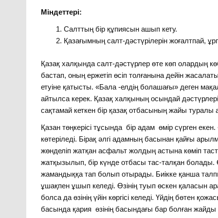
Міндеттері:
Салттың бір құпиясын ашып кету.
Қазағымның салт-дәстүрілерін жоғалтпай, ұрп
Қазақ халқында салт-дәстүрлер өте көп олардың көб
бастап, оның ержетіп өсіп толғанына дейін жасалат
етуіне қатысты. «Бала -елдің болашағы» деген мақ
айтылса керек. Қазақ халқының осындай дәстүрлері
сақтамай кеткен бір қазақ отбасының жайы туралы 
Қазан төңкерісі тұсында бір адам өмір сүрген екен.
көтеріледі. Бірақ әлгі адамның басынан қайғы арыл
жөнделіп жатқан асфальт жолдың астына көміп та
жатқызылып, бір күнде отбасы тас-талқан болады. Ө
жамандыққа тап болып отырады. Биікке қанша талпын
ұшақпен ұшып келеді. Өзінің туып өскен қаласын арал
болса да өзінің үйін көргісі келеді. Үйдің бөтен қо
басында қария өзінің басындағы бар болған жайды әл