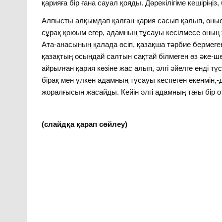
қарияға бір ғана сауал қояды. Дөрекілігіме кешіріңіз,
Алпысты алқымдап қалған қария сасып қалып, онысы
сұрақ қоюым егер, адамның тұсауы кесілмесе оның
Ата-анасының қалада өсіп, қазақша тәрбие бермеген
қазақтың осындай салтын сақтай білмеген өз әке-
айрылған қария көзіне жас алып, әлгі әйелге енді тұ
бірақ мен үлкен адамның тұсауы кеспеген екенмін,-
жоралғысын жасайды. Кейін әлгі адамның тағы бір 
(слайдқа қарап сөйлеу)