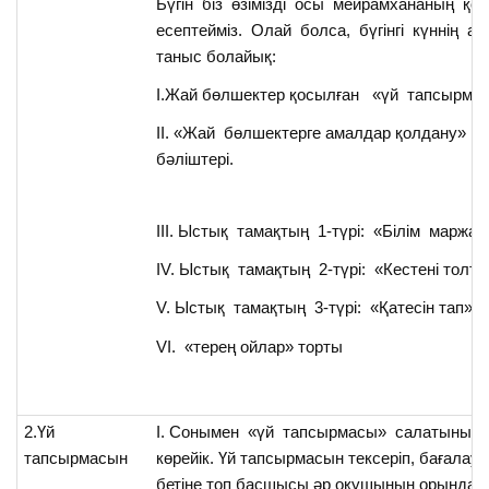
Бүгін біз өзімізді осы мейрамхананың қо
есептейміз. Олай болса, бүгінгі күннің ас
таныс болайық:
І.Жай бөлшектер қосылған «үй тапсырма
ІІ. «Жай бөлшектерге амалдар қолдану» д
бәліштері.
ІІІ. Ыстық тамақтың 1-түрі: «Білім маржан
ІV. Ыстық тамақтың 2-түрі: «Кестені толты
V. Ыстық тамақтың 3-түрі: «Қатесін тап»
VІ. «терең ойлар» торты
2.Үй
І. Сонымен «үй тапсырмасы» салатының
тапсырмасын
көрейік. Үй тапсырмасын тексеріп, бағалау
бетіне топ басшысы әр оқушының орындау