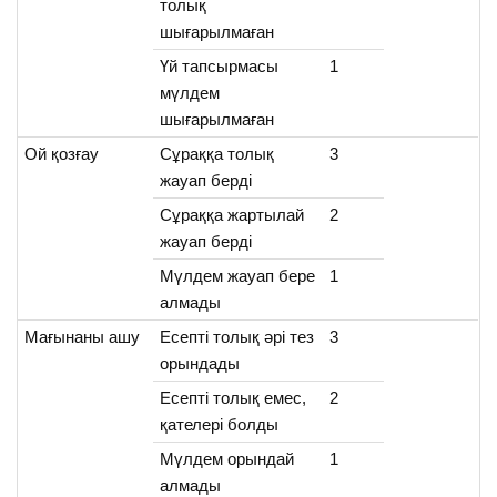
толық
шығарылмаған
Үй тапсырмасы
1
мүлдем
шығарылмаған
Ой қозғау
Сұраққа толық
3
жауап берді
Сұраққа жартылай
2
жауап берді
Мүлдем жауап бере
1
алмады
Мағынаны ашу
Есепті толық әрі тез
3
орындады
Есепті толық емес,
2
қателері болды
Мүлдем орындай
1
алмады