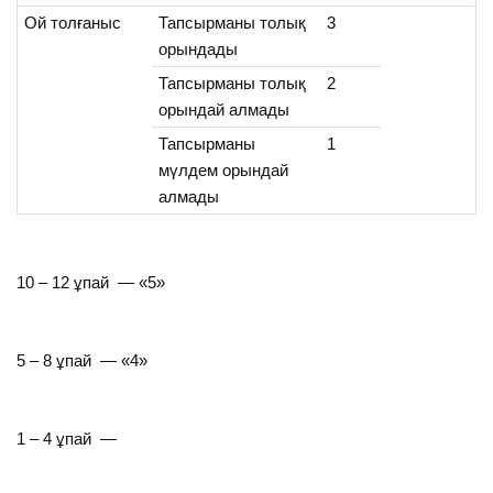
Ой толғаныс
Тапсырманы толық
3
орындады
Тапсырманы толық
2
орындай алмады
Тапсырманы
1
мүлдем орындай
алмады
10 – 12 ұпай — «5»
5 – 8 ұпай — «4»
1 – 4 ұпай —