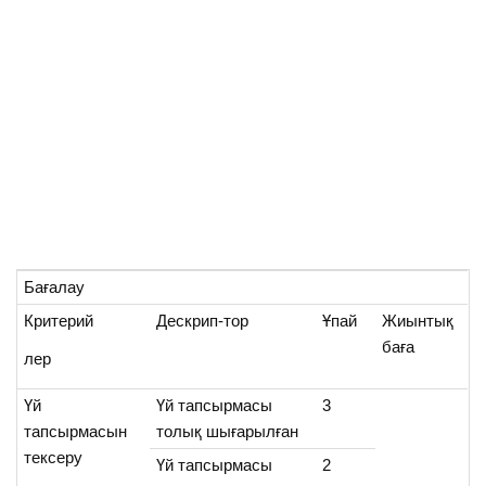
Бағалау
Критерий
Дескрип-тор
Ұпай
Жиынтық
баға
лер
Үй
Үй тапсырмасы
3
тапсырмасын
толық шығарылған
тексеру
Үй тапсырмасы
2