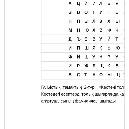
А
Ц
Й
И
Л
Б
Я
Ь
Э
В
О
Т
У
Г
Е
Ж
Н
П
Ы
Л
З
Х
Ы
Э
М
Н
Ю
Х
В
Ф
Ч
С
Д
Ъ
Е
В
У
Й
Т
С
И
П
Ш
Я
К
Ь
Ю
Ч
Ф
Й
Ц
У
Н
Р
У
О
И
Р
Ж
Л
Щ
К
Б
Ю
В
С
Т
А
О
Ы
Щ
Ъ
ІV. Ыстық тамақтың 2-түрі: «Кестені толты
Кестедегі есептерді толық шығарғанда қазақ
ағартушысының фамилиясы шығады