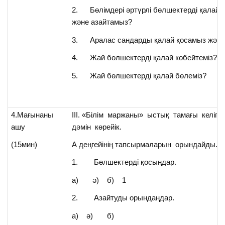
2. Бөлімдері әртүрлі бөлшектерді қалай 
және азайтамыз?
3. Аралас сандарды қалай қосамыз және
4. Жай бөлшектерді қалай көбейтеміз?
5. Жай бөлшектерді қалай бөлеміз?
4.Мағынаны
ІІІ. «Білім маржаны» ыстық тамағы келіп
ашу
дәмін көрейік.
(15мин)
А деңгейінің тапсырмаларын орындайды.
1. Бөлшектерді қосыңдар.
а) ә) б) 1
2. Азайтуды орындаңдар.
а) ә) б)