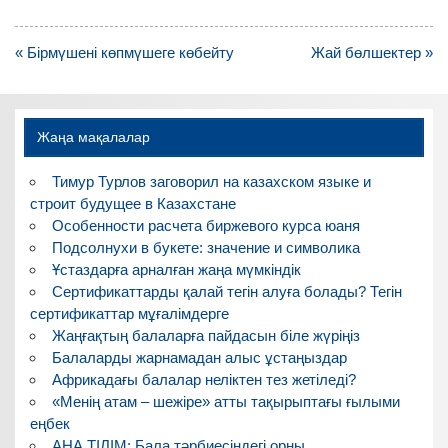
Навигация
« Бірмүшені көпмүшеге көбейту
Жай бөлшектер »
по
записям
Жаңа мақалалар
Тимур Турлов заговорил на казахском языке и
строит будущее в Казахстане
Особенности расчета биржевого курса юаня
Подсолнухи в букете: значение и символика
Ұстаздарға арналған жаңа мүмкіндік
Сертификаттарды қалай тегін алуға болады? Тегін
сертификаттар мұғалімдерге
Жаңғақтың балаларға пайдасын біле жүріңіз
Балаларды жарнамадан алыс ұстаңыздар
Африкадағы балалар неліктен тез жетіледі?
«Менің атам – шежіре» атты тақырыптағы ғылыми
еңбек
АНА ТІЛІМ: Бала тәрбиесіндегі орны