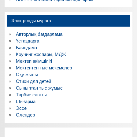
Электронды мұрағат
Авторлық бағдарлама
Ұстаздарға
Баяндама
Коучинг жоспары, МДЖ
Мектеп әкімшілігі
Мектептен тыс мекемелер
Оқу жылы
Стихи для детей
Сыныптан тыс жұмыс
Тәрбие сағаты
Шығарма
Эссе
Өлеңдер