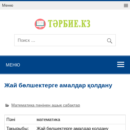
Меню
МЕНЮ
Жай бөлшектерге амалдар қолдану
Математика пәнінен ашық сабақтар
Пәні
математика
Тақырыбы:
Жай бөлшектерге амалдар қолдану