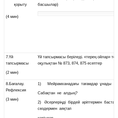
қорыту
басшылар)
(4 мин)
7.Үй
Үй тапсырмасы беріледі. «терең ойлар» то
тапсырмасы
оқулықтан № 873, 874, 875 есептер
(2 мин)
8.Бағалау.
1) Мейрамханадағы тағамдар ұнады м
Рефлексия
Сабақтан не алдың?
(3 мин)
2) Әсерлеріңді бірдей әріптермен баста
сөздермен аяқтап
көріңдер.