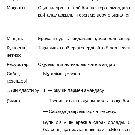
Мақсаты:
Оқушылардың «жай бөлшектерге амалдар қол
қайталау арқылы, терең меңгеруге ықпал ету.
Міндеті:
Ережені дұрыс пайдаланып, жай бөлшектерге 
Күтілетін
Тақырыпқа сай ережелерді айта біледі, есепте
нәтиже
Ресурстар
Оқулық, дидактикалық материалдар
Сабақ
Мұғалімнің әрекеті
кезеңдері
1.Ұйымдастыру
1. — оқушылармен амандасу;
(3мин)
— Тренинг өткізіп, оқушыларды топқа бөлу 
— Сабаққа даярлықтарын тексеру.
Бүгін біз үшін ерекше сабақ болады. Са
белсенді қатысуға шақырамын.Мен сенд