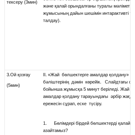
тексеру (3мин)
және қалай орындалғаны туралы мәлімет б
жұмысының дайын шешімін интарактивті та
талдау).
3.Ой қозғау
ІІ. «Жай бөлшектерге амалдар қолдану» д
бәліштерінің дәмін көрейік. Слайдтағы сх
(5мин)
бойынша жұмысқа 5 минут беріледі. Жай б
амалдар қолдану тарауындағы әрбір жағд
ережесін сұрап, еске түсіру.
1. Бөлімдері бірдей бөлшектерді қалай қ
азайтамыз?