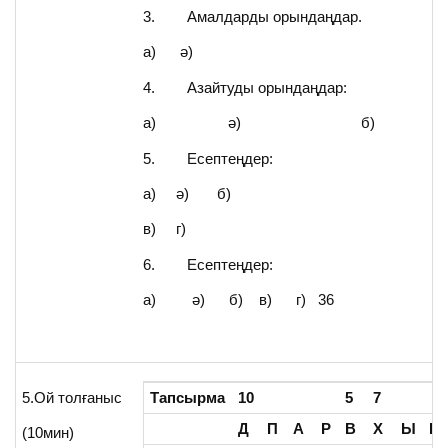
3. Амалдарды орындаңдар.
а) ә)
4. Азайтуды орындаңдар:
а) ә) б)
5. Есептеңдер:
а) ә) б)
в) г)
6. Есептеңдер:
а) ә) б) в) г) 36
5.Ой толғаныс
Тапсырма
10
5
7
Д
П
А
Р
В
Х
Ы
Р
(10мин)