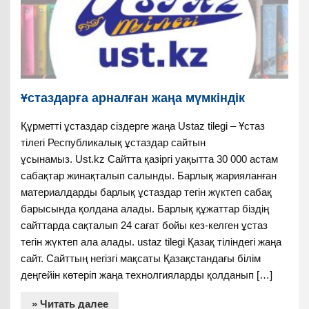
Ұстаздарға арналған жаңа мүмкіндік
Құрметті ұстаздар сіздерге жаңа Ustaz tilegi – Ұстаз
тілегі Республикалық ұстаздар сайтын
ұсынамыз. Ust.kz Сайтта қазіргі уақытта 30 000 астам
сабақтар жинақталып салынды. Барлық жарияланған
материалдарды барлық ұстаздар тегін жүктеп сабақ
барысында қолдана алады. Барлық құжаттар біздің
сайттарда сақталып 24 сағат бойы кез-келген ұстаз
тегін жүктеп ала алады. ustaz tilegi Қазақ тіліндегі жаңа
сайт. Сайттың негізгі мақсаты Қазақстандағы білім
деңгейін көтеріп жаңа технолгияларды қолданып […]
» Читать далее