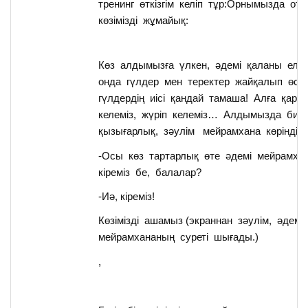
тренинг өткізгім келіп тұр:Орнымызда от
көзімізді жұмайық:
Көз алдымызға үлкен, әдемі қаланы елес
онда гүлдер мен теректер жайқалып өсі
гүлдердің иісі қандай тамаша! Алға қара
келеміз, жүріп келеміз… Алдымызда биік
қызығарлық, зәулім мейрамхана көрінді.
-Осы көз тартарлық өте әдемі мейрамха
кіреміз бе, балалар?
-Иә, кіреміз!
Көзімізді ашамыз (экраннан зәулім, әдемі
мейрамхананың суреті шығады.)
,