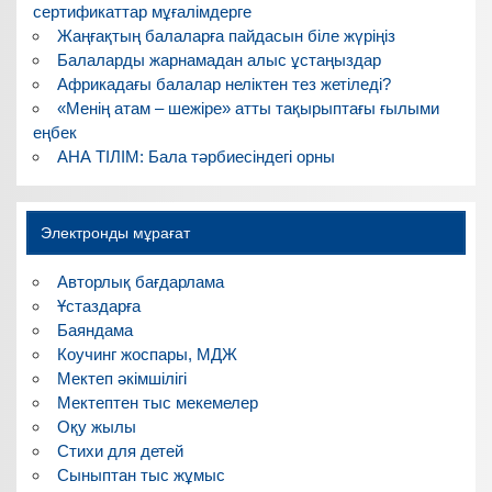
сертификаттар мұғалімдерге
Жаңғақтың балаларға пайдасын біле жүріңіз
Балаларды жарнамадан алыс ұстаңыздар
Африкадағы балалар неліктен тез жетіледі?
«Менің атам – шежіре» атты тақырыптағы ғылыми
еңбек
АНА ТІЛІМ: Бала тәрбиесіндегі орны
Электронды мұрағат
Авторлық бағдарлама
Ұстаздарға
Баяндама
Коучинг жоспары, МДЖ
Мектеп әкімшілігі
Мектептен тыс мекемелер
Оқу жылы
Стихи для детей
Сыныптан тыс жұмыс