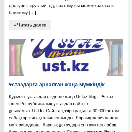
доступны круглый год, поэтому вы можете заказать
близкому […]
» Читать далее
Ұстаздарға арналған жаңа мүмкіндік
Құрметті ұстаздар сіздерге жаңа Ustaz tilegi – Ұстаз
тілегі Республикалық ұстаздар сайтын
ұсынамыз. Ust.kz Сайтта қазіргі уақытта 30 000 астам
сабақтар жинақталып салынды. Барлық жарияланған
материалдарды барлық ұстаздар тегін жүктеп сабақ
барысында қолдана алады. Барлық құжаттар біздің