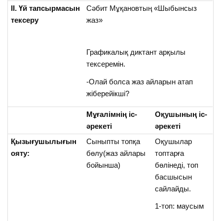
ІІ. Үй тапсырмасын
Сәбит Мұқановтың «Шыбынсыз
тексеру
жаз»
Графикалық диктант арқылы
тексеремін.
-Олай болса жаз айларын атап
жіберейікші?
Мұғалімнің іс-
Оқушының іс-
әрекеті
әрекеті
Қызығушылығын
Сыныпты топқа
Оқушылар
ояту:
бөлу(жаз айлары
топтарға
бойынша)
бөлінеді, топ
басшысын
сайлайды.
1-топ: маусым