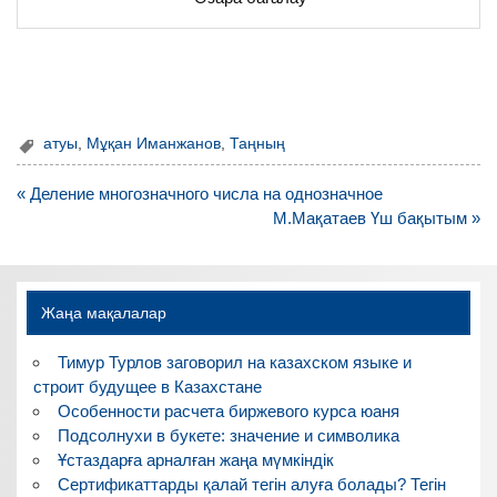
атуы
,
Мұқан Иманжанов
,
Таңның
Навигация
« Деление многозначного числа на однозначное
по
М.Мақатаев Үш бақытым »
записям
Жаңа мақалалар
Тимур Турлов заговорил на казахском языке и
строит будущее в Казахстане
Особенности расчета биржевого курса юаня
Подсолнухи в букете: значение и символика
Ұстаздарға арналған жаңа мүмкіндік
Сертификаттарды қалай тегін алуға болады? Тегін