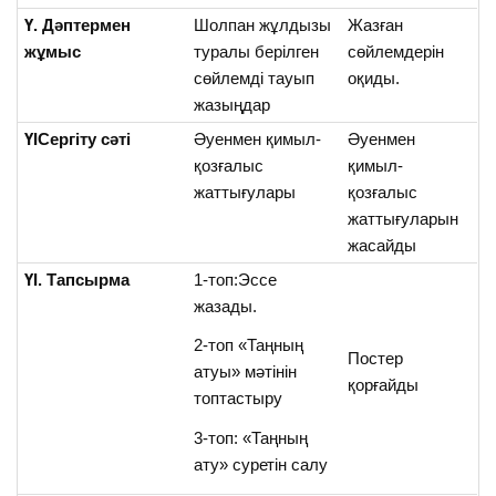
Ү. Дәптермен
Шолпан жұлдызы
Жазған
жұмыс
туралы берілген
сөйлемдерін
сөйлемді тауып
оқиды.
жазыңдар
ҮІСергіту сәті
Әуенмен қимыл-
Әуенмен
қозғалыс
қимыл-
жаттығулары
қозғалыс
жаттығуларын
жасайды
ҮІ. Тапсырма
1-топ:Эссе
жазады.
2-топ «Таңның
Постер
атуы» мәтінін
қорғайды
топтастыру
3-топ: «Таңның
ату» суретін салу