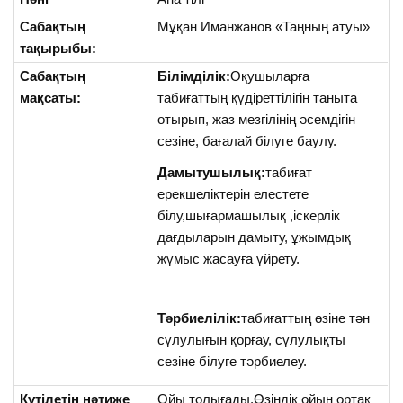
Сабақтың
Мұқан Иманжанов «Таңның атуы»
тақырыбы:
Сабақтың
Білімділік:
Оқушыларға
мақсаты:
табиғаттың құдіреттілігін таныта
отырып, жаз мезгілінің әсемдігін
сезіне, бағалай білуге баулу.
Дамытушылық:
табиғат
ерекшеліктерін елестете
білу,шығармашылық ,іскерлік
дағдыларын дамыту, ұжымдық
жұмыс жасауға үйрету.
Тәрбиелілік:
табиғаттың өзіне тән
сұлулығын қорғау, сұлулықты
сезіне білуге тәрбиелеу.
Күтілетін нәтиже
Ойы толығады.Өзіндік ойын ортақ