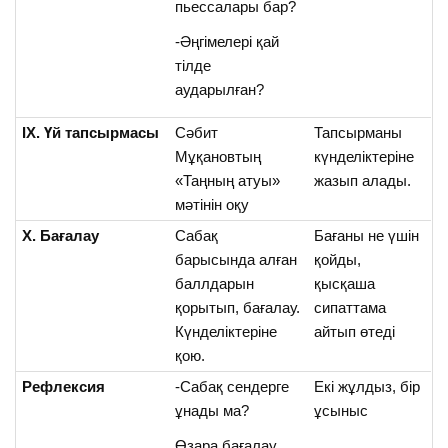
пьессалары бар?
-Әңгімелері қай
тілде
аударылған?
ІХ. Үй тапсырмасы
Сәбит
Тапсырманы
Мұқановтың
күнделіктеріне
«Таңның атуы»
жазып алады.
мәтінін оқу
Х. Бағалау
Сабақ
Бағаны не үшін
барысында алған
қойды,
баллдарын
қысқаша
қорытып, бағалау.
сипаттама
Күнделіктеріне
айтып өтеді
қою.
Рефлексия
-Сабақ сендерге
Екі жұлдыз, бір
ұнады ма?
ұсыныс
Өзара бағалау