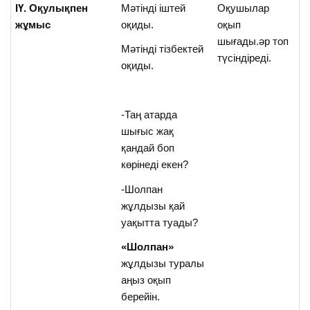
ІҮ. Оқулықпен
Мәтінді іштей
Оқушылар
жұмыс
оқиды.
оқып
шығады.әр топ
Мәтінді тізбектей
түсіндіреді.
оқиды.
-Таң атарда
шығыс жақ
қандай боп
көрінеді екен?
-Шолпан
жұлдызы қай
уақытта туады?
«Шолпан»
жұлдызы туралы
аңыз оқып
берейін.