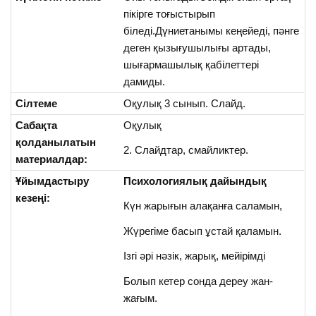
пікірге тоғыстырып
біледі.Дүниетанымы кеңейеді, пәнге
деген қызығушылығы артады,
шығармашылық қабілеттері
дамиды.
Сілтеме
Оқулық 3 сынып. Слайд.
Сабақта
Оқулық
қолданылатын
2. Слайдтар, смайликтер.
материалдар:
Ұйымдастыру
Психологиялық дайындық
кезеңі:
Күн жарығын алақанға саламын,
Жүрегіме басып ұстай қаламын.
Ізгі әрі нәзік, жарық, мейірімді
Болып кетер сонда дереу жан-
жағым.