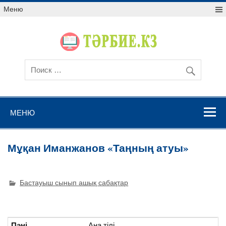
Меню
МЕНЮ
Мұқан Иманжанов «Таңның атуы»
Бастауыш сынып ашық сабақтар
Пәні
Ана тілі