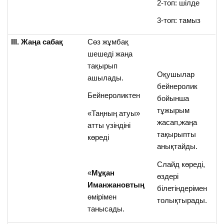
2-топ: шілде
3-топ: тамыз
ІІІ. Жаңа сабақ
Сөз жұмбақ
шешеді жаңа
тақырып
Оқушылар
ашылады.
бейнеролик
Бейнероликтен
бойынша
тұжырым
«Таңның атуы»
жасап,жаңа
атты үзіндіні
тақырыпты
көреді
анықтайды.
Слайд көреді,
«
Мұқан
өздері
Иманжановтың
білетіндерімен
өмірімен
толықтырады.
танысады.