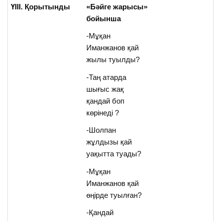
ҮІІІ. Қорытынды
«Бәйге жарысы»
бойынша
-Мұқан
Иманжанов қай
жылы туылды?
-Таң атарда
шығыс жақ
қандай боп
көрінеді ?
-Шолпан
жұлдызы қай
уақытта туады?
-Мұқан
Иманжанов қай
өңірде туылған?
-Қандай