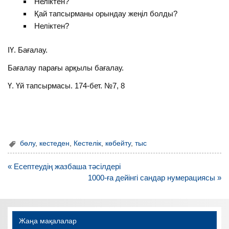
Неліктен?
Қай тапсырманы орындау жеңіл болды?
Неліктен?
ІҮ. Бағалау.
Бағалау парағы арқылы бағалау.
Ү. Үй тапсырмасы. 174-бет. №7, 8
бөлу
,
кестеден
,
Кестелік
,
көбейту
,
тыс
Навигация
« Есептеудің жазбаша тәсілдері
по
1000-ға дейінгі сандар нумерациясы »
записям
Жаңа мақалалар