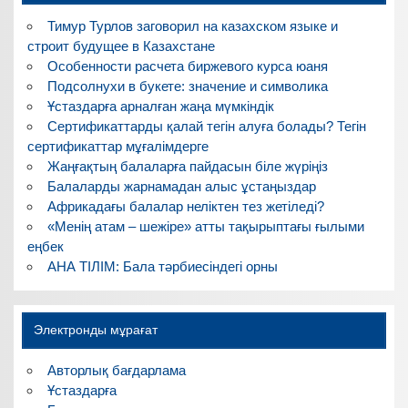
Тимур Турлов заговорил на казахском языке и
строит будущее в Казахстане
Особенности расчета биржевого курса юаня
Подсолнухи в букете: значение и символика
Ұстаздарға арналған жаңа мүмкіндік
Сертификаттарды қалай тегін алуға болады? Тегін
сертификаттар мұғалімдерге
Жаңғақтың балаларға пайдасын біле жүріңіз
Балаларды жарнамадан алыс ұстаңыздар
Африкадағы балалар неліктен тез жетіледі?
«Менің атам – шежіре» атты тақырыптағы ғылыми
еңбек
АНА ТІЛІМ: Бала тәрбиесіндегі орны
Электронды мұрағат
Авторлық бағдарлама
Ұстаздарға