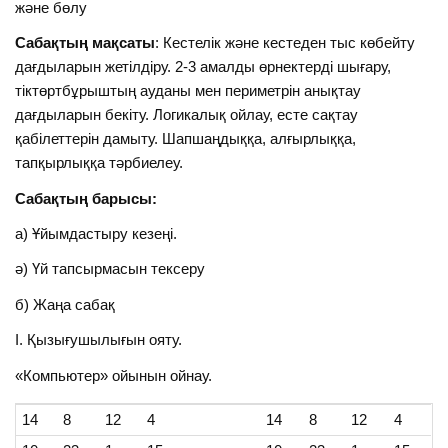
және бөлу
Сабақтың мақсаты
: Кестелік және кестеден тыс көбейту
дағдыларын жетілдіру. 2-3 амалды өрнектерді шығару,
тіктөртбұрыштың ауданы мен периметрін анықтау
дағдыларын бекіту. Логикалық ойлау, есте сақтау
қабілеттерін дамыту. Шапшаңдыққа, алғырлыққа,
тапқырлыққа тәрбиелеу.
Сабақтың барысы:
а) Ұйымдастыру кезеңі.
ә) Үй тапсырмасын тексеру
б) Жаңа сабақ
І. Қызығушылығын ояту.
«Компьютер» ойынын ойнау.
14
8
12
4
14
8
12
4