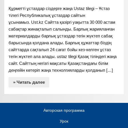
Құрметті ұстаздар сіздерге жаңа Ustaz tilegi – Ұстаз
тілегі Республикалық ұстаздар сайтын
ұсынамыз. Ust.kz Сайтта қазіргі уақытта 30 000 астам
сабақтар жинақталып салынды. Барлық жарияланған
материалдарды барлық ұстаздар тегін жүктеп сабақ
барысында қолдана алады. Барлық құжаттар біздің
сайттарда сақталып 24 сағат бойы кез-келген ұстаз
тегін жүктеп ала алады. ustaz tilegi Қазақ тіліндегі жаңа
сайт. Сайттың негізгі мақсаты Қазақстандағы білім
деңгейін көтеріп жаңа технолгияларды қолданып […]
» Читать далее
Авторская программа
Урок