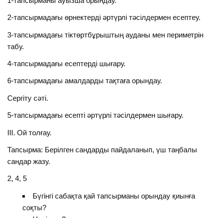
1-тапсырманы ауызша орындау.
2-тапсырмадағы өрнектерді әртүрлі тәсілдермен есептеу.
3-тапсырмадағы тіктөртбұрыштың ауданы мен периметрін
табу.
4-тапсырмадағы есептерді шығару.
6-тапсырмадағы амалдарды тақтаға орындау.
Сергіту сәті.
5-тапсырмадағы есепті әртүрлі тәсілдермен шығару.
ІІІ. Ой толғау.
Тапсырма: Берілген сандарды пайдаланып, үш таңбалы
сандар жазу.
2, 4, 5
Бүгінгі сабақта қай тапсырманы орындау қиынға
соқты?