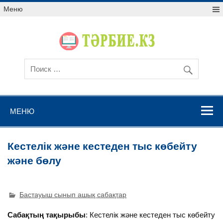
Меню
МЕНЮ
Кестелік және кестеден тыс көбейту
және бөлу
Бастауыш сынып ашық сабақтар
Сабақтың тақырыбы
: Кестелік және кестеден тыс көбейту