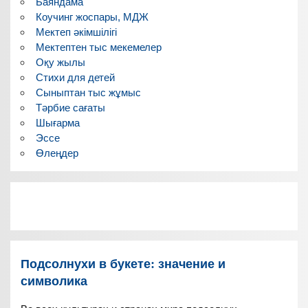
Баяндама
Коучинг жоспары, МДЖ
Мектеп әкімшілігі
Мектептен тыс мекемелер
Оқу жылы
Стихи для детей
Сыныптан тыс жұмыс
Тәрбие сағаты
Шығарма
Эссе
Өлеңдер
Подсолнухи в букете: значение и
символика