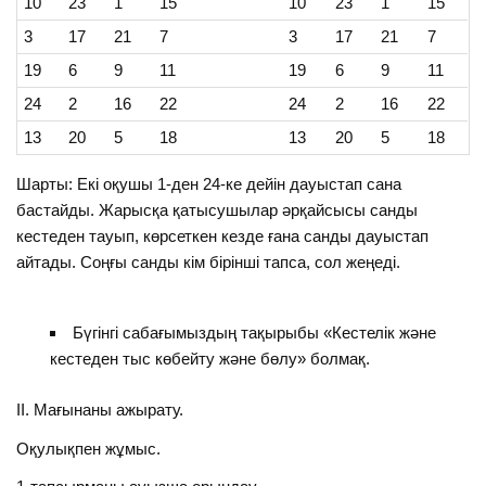
10
23
1
15
10
23
1
15
3
17
21
7
3
17
21
7
19
6
9
11
19
6
9
11
24
2
16
22
24
2
16
22
13
20
5
18
13
20
5
18
Шарты: Екі оқушы 1-ден 24-ке дейін дауыстап сана
бастайды. Жарысқа қатысушылар әрқайсысы санды
кестеден тауып, көрсеткен кезде ғана санды дауыстап
айтады. Соңғы санды кім бірінші тапса, сол жеңеді.
Бүгінгі сабағымыздың тақырыбы «Кестелік және
кестеден тыс көбейту және бөлу» болмақ.
ІІ. Мағынаны ажырату.
Оқулықпен жұмыс.