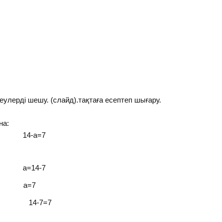
улерді шешу. (слайд).тақтаға есептеп шығару.
а:
14-а=7
а=14-7
а=7
 14-7=7