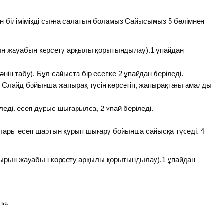
лған білімімізді сынға салатын боламыз.Сайысымыз 5 бөлімнен
н жауабын көрсету арқылы қорытындылау).1 ұпайдан
әнін табу). Бұл сайыста бір есепке 2 ұпайдан беріледі.
 Слайд бойынша жапырақ түсін көрсетіп, жапырақтағы амалды
іледі. есеп дұрыс шығарылса, 2 ұпай беріледі.
ылары есеп шартын құрып шығару бойынша сайысқа түседі. 4
рын жауабын көрсету арқылы қорытындылау).1 ұпайдан
а: