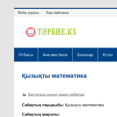
Жоба туралы
Кері байланыс
Отбасы
Ана мен бала
Балалар
Ұстаз
Қызықты математика
Бастауыш сынып ашық сабақтар
Сабақтың тақырыбы
: Қызықты математика
Сабақтың мақсаты: