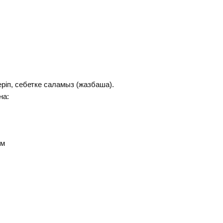
іп, себетке саламыз (жазбаша).
а:
м