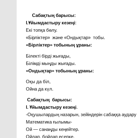
Сабақтың барысы:
І.Ұйымдастыру кезеңі
:
Екі топқа бөлу.
«Бірліктер» және «Ондықтар» тобы.
«Бірліктер» тобының ұраны:
Білекті бірді жығады,
Білімді мыңды жығады.
«Ондықтар» тобының ұраны:
Оқы да біл,
Ойна да күл.
Сабақтың барысы:
І. Ұйымдастыру кезеңі
.
-Оқушылардың назарын, зейіндерін сабаққа аудару
Математика ғылымы-
Ой — санаңды кеңейтер.
Ойлап, бойлап есепке,