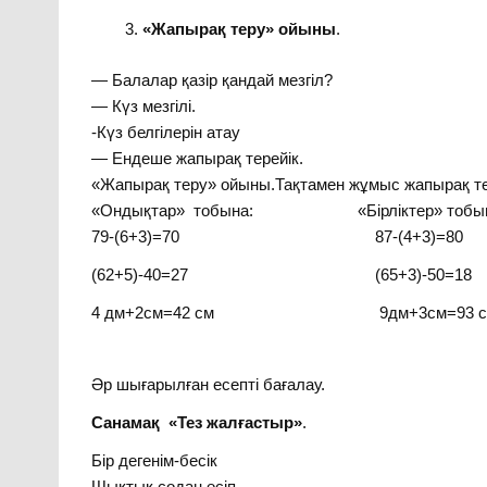
«Жапырақ теру» ойыны
.
— Балалар қазір қандай мезгіл?
— Күз мезгілі.
-Күз белгілерін атау
— Ендеше жапырақ терейік.
«Жапырақ теру» ойыны.Тақтамен жұмыс жапырақ тер
«Ондықтар» тобына: «Бірліктер» тобын
79-(6+3)=70 87-(4+3)=80
(62+5)-40=27 (65+3)-50=18
4 дм+2см=42 см 9дм+3см=93 с
Әр шығарылған есепті бағалау.
Санамақ «Тез жалғастыр»
.
Бір дегенім-бесік
Шықтық содан өсіп