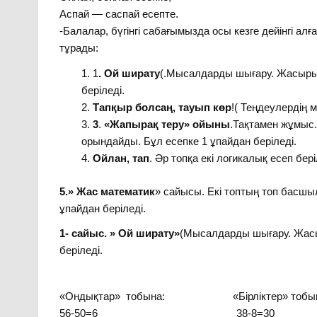
Аспай — саспай есепте.
-Балалар, бүгінгі сабағымызда осы кезге дейінгі а
тұрады:
1
. Ой ширату
(.Мысалдарды шығару. Жасыры
беріледі.
Тапқыр болсаң, тауып көр
!( Теңдеулердің м
3
.
«Жапырақ теру» ойыны
.Тақтамен жұмыс.
орындайды. Бұл есепке 1 ұпайдан беріледі.
Ойлан, тап
. Әр топқа екі логикалық есеп бер
5.» Жас математик
» сайысы. Екі топтың топ басш
ұпайдан беріледі.
1- сайыс. » Ой ширату»
(Мысалдарды шығару. Жасы
беріледі.
«Ондықтар» тобына: «Бірліктер» тобын
56-50=6 38-8=30