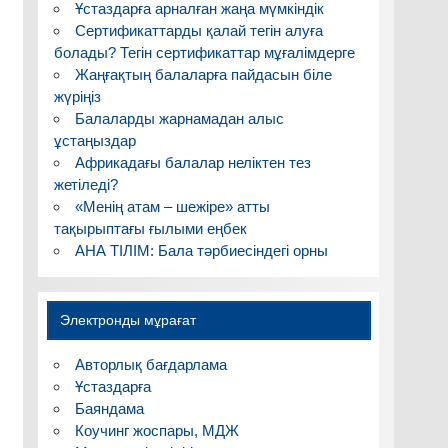
Ұстаздарға арналған жаңа мүмкіндік
Сертификаттарды қалай тегін алуға
болады? Тегін сертификаттар мұғалімдерге
Жаңғақтың балаларға пайдасын біле
жүріңіз
Балаларды жарнамадан алыс
ұстаңыздар
Африкадағы балалар неліктен тез
жетіледі?
«Менің атам – шежіре» атты
тақырыптағы ғылыми еңбек
АНА ТІЛІМ: Бала тәрбиесіндегі орны
Электронды мұрағат
Авторлық бағдарлама
Ұстаздарға
Баяндама
Коучинг жоспары, МДЖ