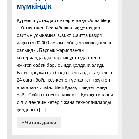
мүмкіндік
Құрметті ұстаздар сіздерге жаңа Ustaz tilegi
– Ұстаз тілегі Республикалық ұстаздар
сайтын ұсынамыз. Ust.kz Сайтта қазіргі
уақытта 30 000 астам сабақтар жинақталып
салынды. Барлық жарияланған
материалдарды барлық ұстаздар тегін
жүктеп сабақ барысында қолдана алады.
Барлық құжаттар біздің сайттарда сақталып
24 сағат бойы кез-келген ұстаз тегін жүктеп
ала алады. ustaz tilegi Қазақ тіліндегі жаңа
сайт. Сайттың негізгі мақсаты Қазақстандағы
білім деңгейін көтеріп жаңа технолгияларды
қолданып […]
» Читать далее