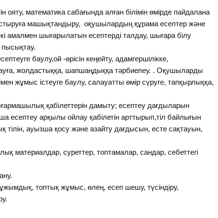
ін ояту, математика сабағында алған білімін өмірде пайдалана
алыстыруға машықтандыру, оқушылардың құрама есептер және
екі амалмен шығарылатын есептерді талдау, шығара білу
 пысықтау.
птеуге баулу,ой -өрісін кеңейту, адамгершілікке,
рғауға, жолдастыққа, шапшаңдыққа тәрбиелеу. . Оқушыларды
тімен жұмыс істеуге баулу, салауатты өмір сүруге, тапқырлыққа,
армашылық қабілеттерін дамыту; есептеу дағдыларын
ша есептеу арқылы ойлау қабілетін арттырып,тіл байлығын
қ тілін, ауызша қосу және азайту дағдысын, есте сақтауын,
ық материалдар, суреттер, топтамалар, сандар, себеттегі
ану.
 ұжымдық, топтық жұмыс, өлең, есеп шешу, түсіндіру,
ру.