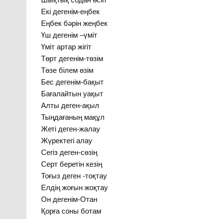
Екі дегенім-еңбек
Еңбек бәрін жеңбек
Үш дегенім –үміт
Үміт артар жігіт
Төрт дегенім-төзім
Төзе білем өзім
Бес дегенім-бақыт
Бағалайтын уақыт
Алты деген-ақыл
Тыңдағаның мақұл
Жеті деген-жалау
Жүректегі алау
Сегіз деген-сөзің
Серт беретін кезің
Тоғыз деген -тоқтау
Елдің жоғын жоқтау
Он дегенім-Отан
Қорға соны ботам