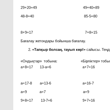
29+20=49 49+40=89
48-8=40 85-5=80
8+9=17 7+8=15
Бағалау жетондары бойынша бағалау.
«Тапқыр болсаң, тауып көр!»
сайысы. Теңде
«Ондықтар» тобына: «Бірліктер» тобын
а+8=17 13-а=6 а+7=16 
а=17-8 а=13-6 а=16-7 
а=9 а=7 а=9 
9+8=17 13-7=6 9+7=16