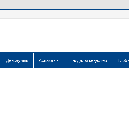
Денсаулық
Аспаздық
Пайдалы кеңестер
Тәрби