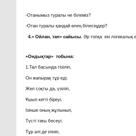
-Отанымыз туралы не білеміз?
-Отан туралы қандай өлең білесіңдер?
4.» Ойлан, тап» сайысы
. Әр топқа екі логикалық 
«Ондықтар» тобына:
1.Тал басында тізіліп,
Он жапырақ тұр еді.
Жел соқты да, үзіліп,
Ұшып кетті біреуі.
Ізінше оның жұлынып,
Түсті тағы бесеуі.
Тұр әлі де ілініп,