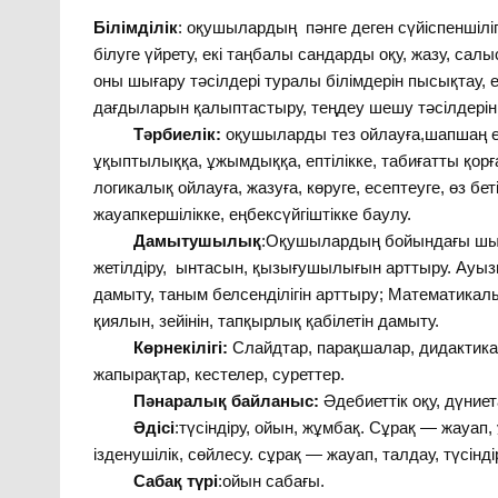
Білімділік
: оқушылардың пәнге деген сүйіспеншіліг
білуге үйрету, екі таңбалы сандарды оқу, жазу, с
оны шығару тәсілдері туралы білімдерін пысықтау, 
дағдыларын қалыптастыру, теңдеу шешу тәсілдерін
Тәрбиелік:
оқушыларды тез ойлауға,шапшаң есе
ұқыптылыққа, ұжымдыққа, ептілікке, табиғатты қо
логикалық ойлауға, жазуға, көруге, есептеуге, өз бе
жауапкершілікке, еңбексүйгіштікке баулу.
Дамытушылық
:Оқушылардың бойындағы шығ
жетілдіру, ынтасын, қызығушылығын арттыру. Ауыз
дамыту, таным белсенділігін арттыру; Математикалы
қиялын, зейінін, тапқырлық қабілетін дамыту.
Көрнекілігі:
Слайдтар, парақшалар, дидактикал
жапырақтар, кестелер, суреттер.
Пәнаралық байланыс:
Әдебиеттік оқу, дүниет
Әдісі
:түсіндіру, ойын, жұмбақ. Сұрақ — жауап,
ізденушілік, сөйлесу. сұрақ — жауап, талдау, түсінді
Сабақ түрі
:ойын сабағы.