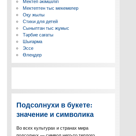
Мектеп әкімшілігі
Мектептен тыс мекемелер
Оқу жылы
Стихи для детей
Сыныптан тыс жұмыс
Тәрбие сағаты
Шығарма
Эссе
Өлеңдер
Подсолнухи в букете:
значение и символика
Во всех культурах и странах мира
подсолнух — символ чего-то теплого,