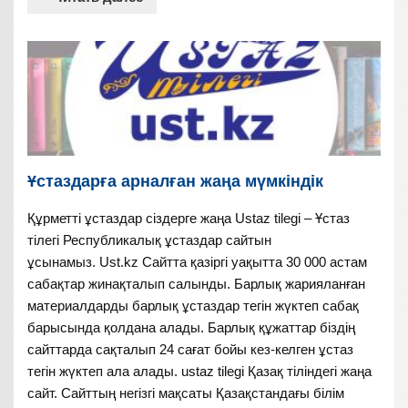
Ұстаздарға арналған жаңа мүмкіндік
Құрметті ұстаздар сіздерге жаңа Ustaz tilegi – Ұстаз
тілегі Республикалық ұстаздар сайтын
ұсынамыз. Ust.kz Сайтта қазіргі уақытта 30 000 астам
сабақтар жинақталып салынды. Барлық жарияланған
материалдарды барлық ұстаздар тегін жүктеп сабақ
барысында қолдана алады. Барлық құжаттар біздің
сайттарда сақталып 24 сағат бойы кез-келген ұстаз
тегін жүктеп ала алады. ustaz tilegi Қазақ тіліндегі жаңа
сайт. Сайттың негізгі мақсаты Қазақстандағы білім