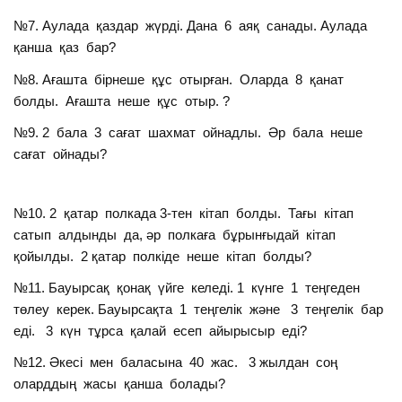
№7. Аулада қаздар жүрді. Дана 6 аяқ санады. Аулада
қанша қаз бар?
№8. Ағашта бірнеше құс отырған. Оларда 8 қанат
болды. Ағашта неше құс отыр. ?
№9. 2 бала 3 сағат шахмат ойнадлы. Әр бала неше
сағат ойнады?
№10. 2 қатар полкада 3-тен кітап болды. Тағы кітап
сатып алдынды да, әр полкаға бұрынғыдай кітап
қойылды. 2 қатар полкіде неше кітап болды?
№11. Бауырсақ қонақ үйге келеді. 1 күнге 1 теңгеден
төлеу керек. Бауырсақта 1 теңгелік және 3 теңгелік бар
еді. 3 күн тұрса қалай есеп айырысыр еді?
№12. Әкесі мен баласына 40 жас. 3 жылдан соң
оларддың жасы қанша болады?