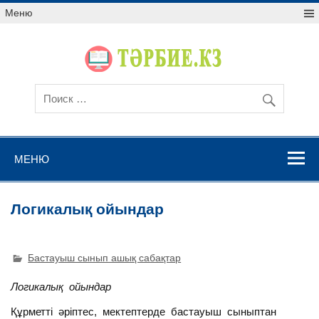
Меню
МЕНЮ
Логикалық ойындар
Бастауыш сынып ашық сабақтар
Логикалық ойындар
Құрметті әріптес, мектептерде бастауыш сыныптан