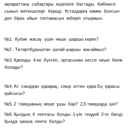
ақпараттану сабақтары жүргізіле бастады. Көбінесе
сынып жетекшілері береді. Ұстаздарға көмек болсын
деп біраз ойын топтамасын жіберіп отырмын.
№1. Кубик жасау үшін неше шаршы керек?
№2 . Тіктөртбұрыштан қалай шаршы жасаймыз?
№3. Қағазды 4-ке бүктеп, ортасынан кессе неше бөлік
болады?
№4. Ат сиырдан қарарақ, сиыр иттен қара Ең қарасы
қайсысы?
№5. 2 таяқшаның неше ұшы бар? 2,5 таяқшада ше?
№6. Қыздың 4 лентасы болды. 1-уін теңдей 2-ге бөлді.
Қызда қанша лента болды?