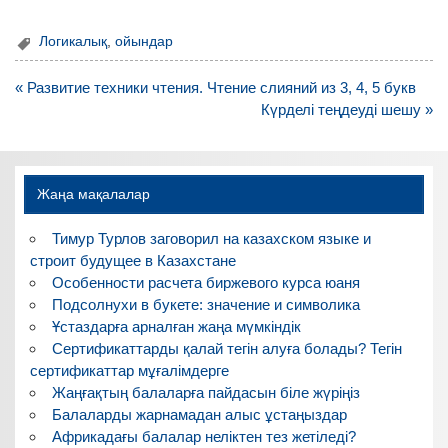
Логикалық
,
ойындар
Навигация
« Развитие техники чтения. Чтение слияний из 3, 4, 5 букв
по
Күрделі теңдеуді шешу »
записям
Жаңа мақалалар
Тимур Турлов заговорил на казахском языке и
строит будущее в Казахстане
Особенности расчета биржевого курса юаня
Подсолнухи в букете: значение и символика
Ұстаздарға арналған жаңа мүмкіндік
Сертификаттарды қалай тегін алуға болады? Тегін
сертификаттар мұғалімдерге
Жаңғақтың балаларға пайдасын біле жүріңіз
Балаларды жарнамадан алыс ұстаңыздар
Африкадағы балалар неліктен тез жетіледі?