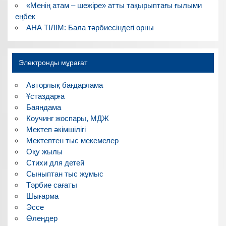
«Менің атам – шежіре» атты тақырыптағы ғылыми
еңбек
АНА ТІЛІМ: Бала тәрбиесіндегі орны
Электронды мұрағат
Авторлық бағдарлама
Ұстаздарға
Баяндама
Коучинг жоспары, МДЖ
Мектеп әкімшілігі
Мектептен тыс мекемелер
Оқу жылы
Стихи для детей
Сыныптан тыс жұмыс
Тәрбие сағаты
Шығарма
Эссе
Өлеңдер