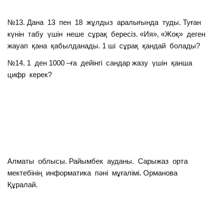
№13. Дана 13 пен 18 жұлдыз аралығында туды. Туған
күнін табу үшін неше сұрақ бересіз. «Ия», «Жоқ» деген
жауап қана қабылданады. 1 ші сұрақ қандай болады?
№14. 1 ден 1000 –ға дейінгі сандар жазу үшін қанша
цифр керек?
Алматы облысы. Райымбек ауданы. Сарыжаз орта
мектебінің информатика пәні мұғалімі. Орманова
Құралай.