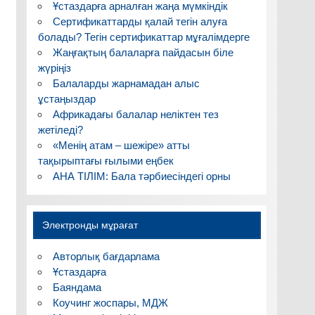
Ұстаздарға арналған жаңа мүмкіндік
Сертификаттарды қалай тегін алуға
болады? Тегін сертификаттар мұғалімдерге
Жаңғақтың балаларға пайдасын біле
жүріңіз
Балаларды жарнамадан алыс
ұстаңыздар
Африкадағы балалар неліктен тез
жетіледі?
«Менің атам – шежіре» атты
тақырыптағы ғылыми еңбек
АНА ТІЛІМ: Бала тәрбиесіндегі орны
Электронды мұрағат
Авторлық бағдарлама
Ұстаздарға
Баяндама
Коучинг жоспары, МДЖ