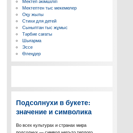
Мектеп әкімшілігі
Мектептен тыс мекемелер
Оқу жылы
Стихи для детей
Сыныптан тыс жұмыс
Тәрбие сағаты
Шығарма
Эссе
Өлеңдер
Подсолнухи в букете:
значение и символика
Во всех культурах и странах мира
подсолнух — символ чего-то теплого,