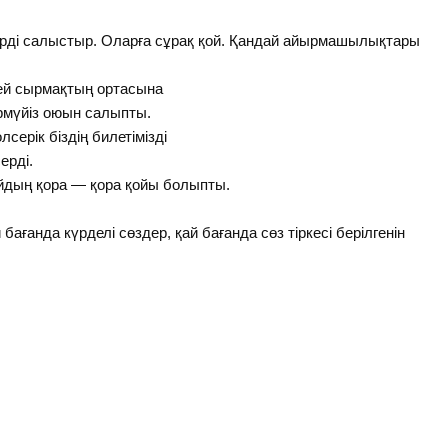
дерді салыстыр. Оларға сұрақ қой. Қандай айырмашылықтары
й сырмақтың ортасына
йіз оюын салыпты.
рік біздің билетімізді
рді.
йдың қора — қора қойы болыпты.
бағанда күрделі сөздер, қай бағанда сөз тіркесі берілгенін