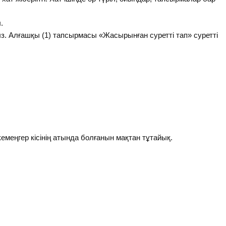
.
 Алғашқы (1) тапсырмасы «Жасырынған суретті тап» суретті
емеңгер кісінің атында болғанын мақтан тұтайық.