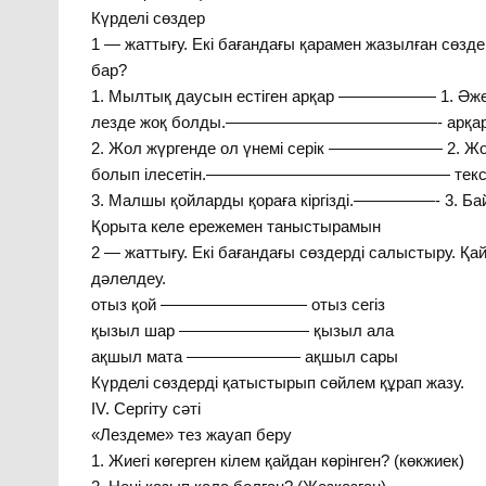
Күрделі сөздер
1 — жаттығу. Екі бағандағы қарамен жазылған сөз
бар?
1. Мылтық даусын естіген арқар —————— 1. Әже
лезде жоқ болды.—————————————- арқармү
2. Жол жүргенде ол үнемі серік ——————— 2. Жолсе
болып ілесетін.——————————————— тексе
3. Малшы қойларды қораға кіргізді.—————- 3. Ба
Қорыта келе ережемен таныстырамын
2 — жаттығу. Екі бағандағы сөздерді салыстыру. Қай 
дәлелдеу.
отыз қой ————————— отыз сегіз
қызыл шар ———————— қызыл ала
ақшыл мата ——————— ақшыл сары
Күрделі сөздерді қатыстырып сөйлем құрап жазу.
IV. Сергіту сәті
«Лездеме» тез жауап беру
1. Жиегі көгерген кілем қайдан көрінген? (көкжиек)