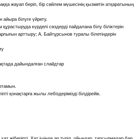
ұраққа жауап беріп, бір сөйлем мүшесінің қызметін атқаратының
ен айыра білуге үйрету.
ем құрастыруда күрделі сөздерді пайдалана білу біліктерін
рлығын арттыру; А. Байтұрсынов туралы білетіндерін
ғу
 тақтада дайындалған слайдтар
ртамын.
іпті қонақтарға жылы лебіздерімізді білдірейік.
і хат жіберіпті. Хат ішінде әр түріл, ойындар, тапсырмалар бар