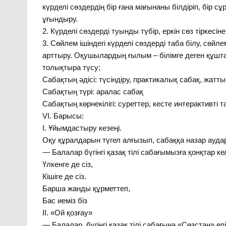
күрделі сөздердің бір ғана мағынаны білдіріп, бір с
ұғындыру.
2. Күрделі сөздерді туынды түбір, еркін сөз тіркесін
3. Сөйлем ішіндегі күрделі сөздерді таба білу, сөйл
арттыру. Оқушылардың ғылым – білімге деген құшта
толықтыра түсу;
Сабақтың әдісі: түсіндіру, практикалық сабақ, жатты
Сабақтың түрі: аралас сабақ
Сабақтың көрнекілігі: суреттер, кесте интерактивті
VI. Барысы:
I. Ұйымдастыру кезеңі.
Оқу құралдарын түгел алғызып, сабаққа назар ауда
— Балалар бүгінгі қазақ тілі сабағымызға қонқтар кел
Үлкенге де сіз,
Кішіге де сіз.
Барша жанды құрметтеп,
Бас иеміз біз
II. «Ой қозғау»
— Балалар, бүгінгі қазақ тілі сабағына «Сөзстан» ел