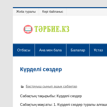
Жоба туралы
Кері байланыс
Отбасы
Ана мен бала
Балалар
Ұстаз
Күрделі сөздер
Бастауыш сынып ашық сабақтар
Сабақтың тақырыбы: Күрделі сөздер
Сабақтың мақсаты: 1. Күрделі сөздер туралы алғашқ