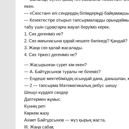
екен.
— «Сөзстан» елі сендердің білімдеріңді байқамақшы
— Кезектестіре отырып тапсырмаларды орындаймыз.
табу үшін сұрақтарға жауап беруіміз керек.
1. Сөз дегеніміз не?
2. Сөз мағынасына қарай нешеге бөлінеді? Қандай?
3. Жаңа сөз қалай жасалады.
4. Сөз тіркесі дегеніміз не?
— Жасырынған сурет кім екен?
— А. Байтұрсынов туралы не білеміз?
— Ендеше мектебіміздің осындай дана, данышпан, к
— 2 — тапсырма Математикалық ребус шешу
Шешуі күрделі сөздер
Дәптермен жұмыс
Күннің реті
Көркем жазу
Ахмет Байтұрсынов — жүз қырық жаста.
III. Жаңа сабақ