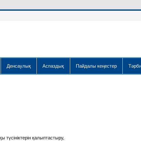
Денсаулық
Аспаздық
Пайдалы кеңестер
Тәрби
ы түсініктерін қалыптастыру,