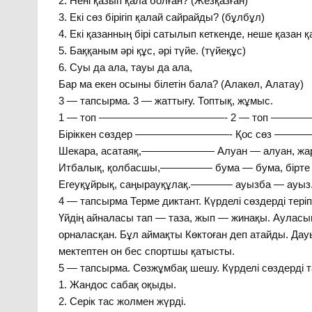
2. Нені қазып қала болған? (Жезқазған)
3. Екі сөз бірігіп қалай сайрайды? (бұлбұл)
4. Екі қазанның бірі сатылып кеткенде, неше қазан қ
5. Баққаным әрі құс, әрі түйе. (түйеқұс)
6. Суы да ала, тауы да ала,
Бар ма екен осыны білетін бала? (Алакөл, Алатау)
3 — тапсырма. 3 — жаттығу. Топтық, жұмыс.
1 — топ ————————————- 2 — топ ———
Біріккен сөздер —————————- Қос сөз —————
Шекара, асатаяқ,——————— Алуан — алуан, жар
Итбалық, қолбасшы,————— бума — бума, бірте 
Егеуқұйрық, саңырауқұлақ.———— ауызба — ау
4 — тапсырма Терме диктант. Күрделі сөздерді теріп
Үйдің айналасы тап — таза, жып — жинақы. Ауласы
орналасқан. Бұл аймақты Көктоған деп атайды. Дауыл
мектептен он бес спортшы қатысты.
5 — тапсырма. Сөзжұмбақ шешу. Күрделі сөздерді т
1. Жандос сабақ оқыды.
2. Серік тас жолмен жүрді.