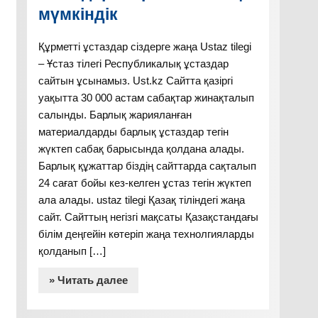
мүмкіндік
Құрметті ұстаздар сіздерге жаңа Ustaz tilegi
– Ұстаз тілегі Республикалық ұстаздар
сайтын ұсынамыз. Ust.kz Сайтта қазіргі
уақытта 30 000 астам сабақтар жинақталып
салынды. Барлық жарияланған
материалдарды барлық ұстаздар тегін
жүктеп сабақ барысында қолдана алады.
Барлық құжаттар біздің сайттарда сақталып
24 сағат бойы кез-келген ұстаз тегін жүктеп
ала алады. ustaz tilegi Қазақ тіліндегі жаңа
сайт. Сайттың негізгі мақсаты Қазақстандағы
білім деңгейін көтеріп жаңа технолгияларды
қолданып […]
» Читать далее