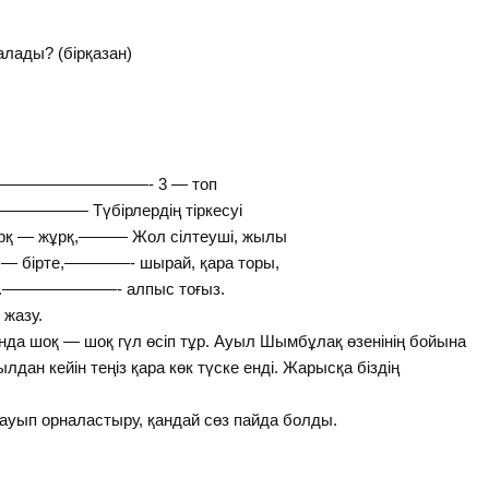
алады? (бірқазан)
——————————- 3 — топ
———— Түбірлердің тіркесуі
қ — жұрқ,——— Жол сілтеуші, жылы
— бірте,————- шырай, қара торы,
ыз.———————- алпыс тоғыз.
 жазу.
нда шоқ — шоқ гүл өсіп тұр. Ауыл Шымбұлақ өзенінің бойына
дан кейін теңіз қара көк түске енді. Жарысқа біздің
ауып орналастыру, қандай сөз пайда болды.