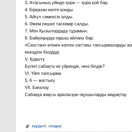
3. Атасының үйінде қора — қора қой бар.
4. Бірқазан көлге қонды.
5. Айгүл сөмкесін алды.
6. Әжем пешке таскөмір салды.
7. Мен Қызылордада тұрамын.
8. Байқоңырда ғарыш айлағы бар.
«Сөзстан» елінен келген хаттағы тапсырмаларды ж
екендігін білдірді.
V. Қорыту
Бүгінгі сабақта не үйрендік, нені білдік?
VI. Үйге тапсырма
5, 6 — жаттығу
VII. Бағалау
Сабаққа жақсы араласқан оқушыларды мадақтау
күрделі
,
сөздер