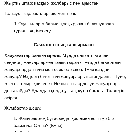
Жыртқыштар: қасқыр, жолбарыс пен арыстан.
Талғаусыз қоректілер: аю мен кірпі.
Оқушыларға барыс, қасқыр, аю т.б. жануарлар
туралы әңгімелету.
Саяхатшының тапсырмасы.
Хайуанаттар бағына кірейік. Мұнда саяхатшы апай
сендерді жануарлармен таныстырады. –Үйде бағылатын
жануарлардан түйе мен есек бар екен. Түйе қандай
жануар? Өздерің білетін үй жануарларын атаңдаршы. Түйе,
жылқы, сиыр, қой, ешкі. Неліктен оларды үй жануарлары
деп атайды? Адамдар қолда ұстап, күтіп бағады. Төлдерін
өсіреді.
Жұмбақтар шешу.
Жапырақ жоқ бұтасында, қос емен өсіп тұр бір
басында. Ол не? (Бұғы)