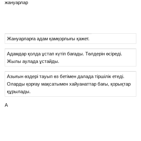
жануарлар
Жануарларға адам қамқорлығы қажет.
Адамдар қолда ұстап күтіп бағады. Төлдерін өсіреді.
Жылы аулада ұстайды.
Азығын өздері тауып өз бетімен далада тіршілік етеді.
Оларды қорғау мақсатымен хайуанаттар бағы, қорықтар
құрылады.
А