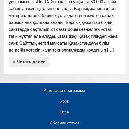
ұсынамыз. Ust.kz Сайтта қазіргі уақытта 30 000 астам
сабақтар жинақталып салынды. Барлық жарияланған
материалдарды барлық ұстаздар тегін жүктеп сабақ
барысында қолдана алады. Барлық құжаттар біздің
сайттарда сақталып 24 сағат бойы кез-келген ұстаз
тегін жүктеп ала алады. ustaz tilegi Қазақ тіліндегі жаңа
сайт. Сайттың негізгі мақсаты Қазақстандағы білім
деңгейін көтеріп жаңа технолгияларды қолданып […]
» Читать далее
Авторская программа
Урок
Эссе
Сборник стихов