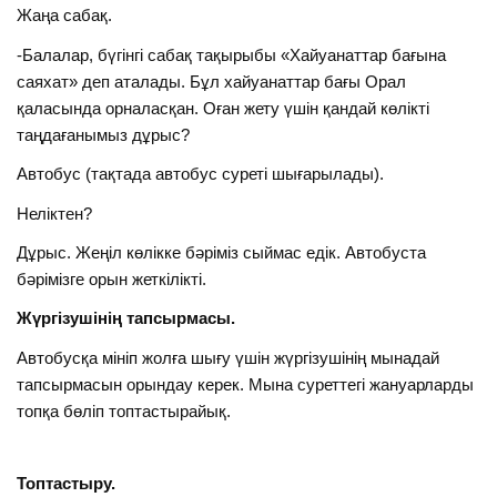
Жаңа сабақ.
-Балалар, бүгінгі сабақ тақырыбы «Хайуанаттар бағына
саяхат» деп аталады. Бұл хайуанаттар бағы Орал
қаласында орналасқан. Оған жету үшін қандай көлікті
таңдағанымыз дұрыс?
Автобус (тақтада автобус суреті шығарылады).
Неліктен?
Дұрыс. Жеңіл көлікке бәріміз сыймас едік. Автобуста
бәрімізге орын жеткілікті.
Жүргізушінің тапсырмасы.
Автобусқа мініп жолға шығу үшін жүргізушінің мынадай
тапсырмасын орындау керек. Мына суреттегі жануарларды
топқа бөліп топтастырайық.
Топтастыру.