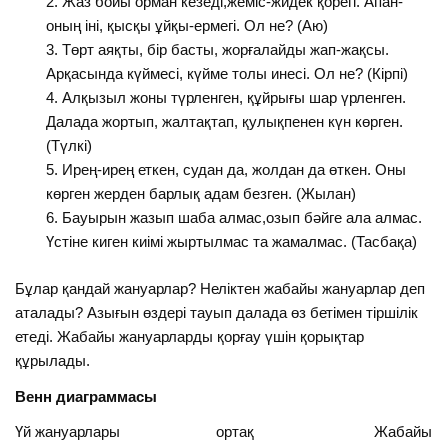
Жаз бойы орман кезеді,жеміс-жидек қорегі. Апан-
оның іні, қысқы ұйқы-ермегі. Ол не? (Аю)
Төрт аяқты, бір басты, жорғалайды жап-жақсы.
Арқасында күймесі, күйме толы инесі. Ол не? (Кірпі)
Алқызыл жоны түрленген, құйрығы шар үрленген.
Далада жортып, жалтақтап, қулықпенен күн көрген.
(Түлкі)
Ирең-ирең еткен, судан да, жолдан да өткен. Оны
көрген жерден барлық адам безген. (Жылан)
Бауырын жазып шаба алмас,озып бәйге ала алмас.
Үстіне киген киімі жыртылмас та жамалмас. (Тасбақа)
Бұлар қандай жануарлар? Неліктен жабайы жануарлар деп
аталады? Азығын өздері тауып далада өз бетімен тіршілік
етеді. Жабайы жануарларды қорғау үшін қорықтар
құрылады.
Венн диаграммасы
Үй жануарлары ортақ Жабайы