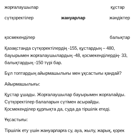
жорғалаушылар құстар
сүтқоректілер
жануарлар
жәндіктер
қосмекенділер балықтар
Қазақстанда сүтқоректілердің -155, құстардың – 480,
бауырымен жорғалаушылардың -48, қосмекенділердің- 33,
балықтардың -150 түрі бар.
Бұл топтардың айырмашылығы мен ұқсастығы қандай?
Айырмашылығы:
Құстар ұшады. Жорғалаушылар бауырымен жорғалайды.
Сүтқоректілер балаларын сүтімен асырайды.
Қосмекенділер құрлықта да, суда да тіршілік етеді.
Ұқсастығы:
Тіршілік ету үшін жануарларға су, ауа, жылу, жарық, қорек