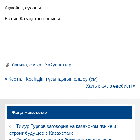
Ақжайық ауданы
Батыс Қазақстан облысы.
бағына
,
саяхат
,
Хайуанаттар
Навигация
« Кесінді. Кесіндінің ұзындығын өлшеу (см)
по
Халық ауыз әдебиеті »
записям
Жаңа мақалалар
Тимур Турлов заговорил на казахском языке и
строит будущее в Казахстане
Особенности расчета биржевого курса юаня