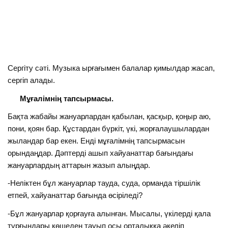
Сергіту сәті. Музыка ырғағымен балалар қимылдар жасап,
сергіп алады.
Мұғалімнің тапсырмасы.
Бақта жабайы жануарлардан қабылан, қасқыр, қоңыр аю,
пони, қоян бар. Құстардан бүркіт, үкі, жорғалаушылардан
жыландар бар екен. Енді мұғалімнің тапсырмасын
орындаңдар. Дәптерді ашып хайуанаттар бағындағы
жануарлардың аттарын жазып алыңдар.
-Неліктен бұл жануарлар тауда, суда, орманда тіршілік
етпей, хайуанаттар бағында өсіріледі?
-Бұл жануарлар қорғауға алынған. Мысалы, үкілерді қала
тұрғындары көшеден тауып осы орталыққа әкеліп