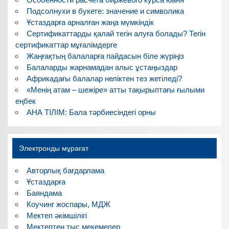
Подсолнухи в букете: значение и символика
Ұстаздарға арналған жаңа мүмкіндік
Сертификаттарды қалай тегін алуға болады? Тегін
сертификаттар мұғалімдерге
Жаңғақтың балаларға пайдасын біле жүріңіз
Балаларды жарнамадан алыс ұстаңыздар
Африкадағы балалар неліктен тез жетіледі?
«Менің атам – шежіре» атты тақырыптағы ғылыми
еңбек
АНА ТІЛІМ: Бала тәрбиесіндегі орны
Электронды мұрағат
Авторлық бағдарлама
Ұстаздарға
Баяндама
Коучинг жоспары, МДЖ
Мектеп әкімшілігі
Мектептен тыс мекемелер