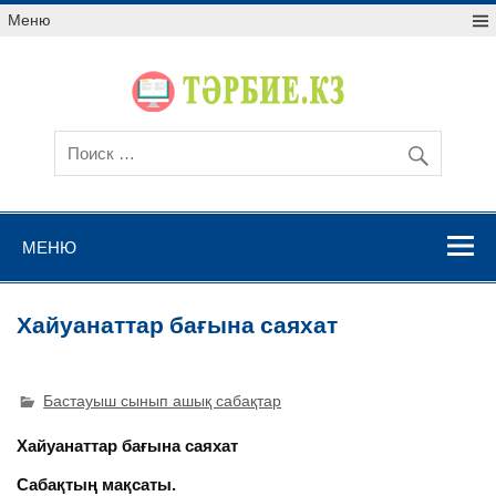
Меню
МЕНЮ
Хайуанаттар бағына саяхат
Бастауыш сынып ашық сабақтар
Хайуанаттар бағына саяхат
Сабақтың мақсаты.