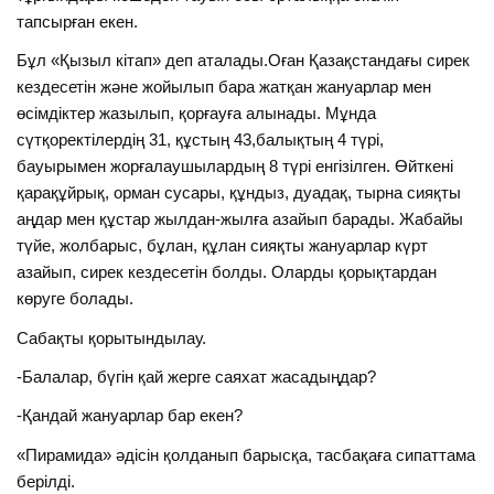
тапсырған екен.
Бұл «Қызыл кітап» деп аталады.Оған Қазақстандағы сирек
кездесетін және жойылып бара жатқан жануарлар мен
өсімдіктер жазылып, қорғауға алынады. Мұнда
сүтқоректілердің 31, құстың 43,балықтың 4 түрі,
бауырымен жорғалаушылардың 8 түрі енгізілген. Өйткені
қарақұйрық, орман сусары, құндыз, дуадақ, тырна сияқты
аңдар мен құстар жылдан-жылға азайып барады. Жабайы
түйе, жолбарыс, бұлан, құлан сияқты жануарлар күрт
азайып, сирек кездесетін болды. Оларды қорықтардан
көруге болады.
Сабақты қорытындылау.
-Балалар, бүгін қай жерге саяхат жасадыңдар?
-Қандай жануарлар бар екен?
«Пирамида» әдісін қолданып барысқа, тасбақаға сипаттама
берілді.