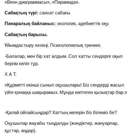
«Венн диаграммасы», «Пирамида».
Сабақтың түрі:
саяхат сабағы.
Пәнаралық байланыс:
экология, әдебиеттік оқу.
Сабақтың барысы.
Ұйымдастыру кезеңі. Психологиялық тренинг.
-Балалар, мен бір хат алдым. Сол хатты сендерге оқып
бергім келіп тұр.
Х А Т.
«Құрметті екінші сынып оқушылары! Біз сендерді жасыл
үйге қонаққа шақырамыз. Мұнда көптеген қызықтар бар.»
-Қалай ойлайсыңдар? Хаттың иелерін біз білеміз бе?
Оқушылар жауабы тыңдалды (жәндіктер, жануарлар,
құстар, аңдар).