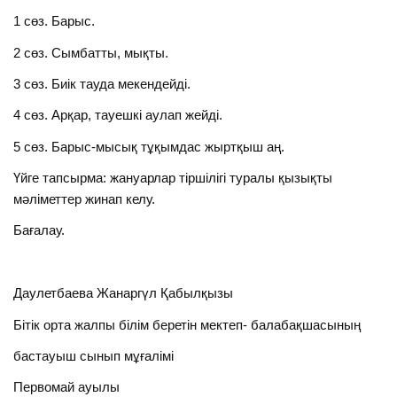
1 сөз. Барыс.
2 сөз. Сымбатты, мықты.
3 сөз. Биік тауда мекендейді.
4 сөз. Арқар, тауешкі аулап жейді.
5 сөз. Барыс-мысық тұқымдас жыртқыш аң.
Үйге тапсырма: жануарлар тіршілігі туралы қызықты
мәліметтер жинап келу.
Бағалау.
Даулетбаева Жанаргүл Қабылқызы
Бітік орта жалпы білім беретін мектеп- балабақшасының
бастауыш сынып мұғалімі
Первомай ауылы