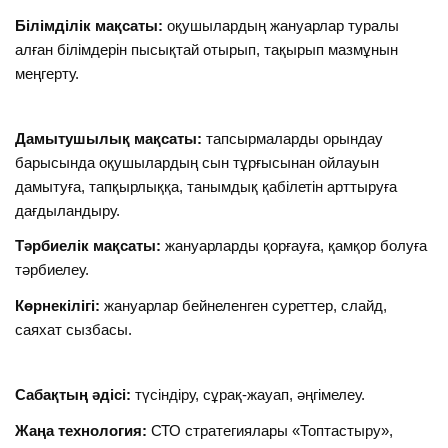
Білімділік мақсаты:
оқушылардың жануарлар туралы
алған білімдерін пысықтай отырып, тақырып мазмұнын
меңгерту.
Дамытушылық мақсаты:
тапсырмаларды орындау
барысында оқушылардың сын тұрғысынан ойлауын
дамытуға, тапқырлыққа, танымдық қабілетін арттыруға
дағдыландыру.
Тәрбиелік мақсаты:
жануарларды қорғауға, қамқор болуға
тәрбиелеу.
Көрнекілігі:
жануарлар бейнеленген суреттер, слайд,
саяхат сызбасы.
Сабақтың әдісі:
түсіндіру, сұрақ-жауап, әңгімелеу.
Жаңа технология:
СТО стратегиялары «Топтастыру»,