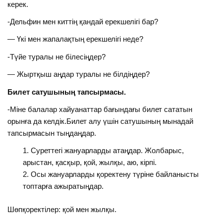
керек.
-Дельфин мен киттің қандай ерекшелігі бар?
— Үкі мен жапалақтың ерекшелігі неде?
-Түйе туралы не білесіңдер?
— Жыртқыш аңдар туралы не білдіңдер?
Билет сатушының тапсырмасы.
-Міне балалар хайуанаттар бағындағы билет сататын
орынға да келдік.Билет алу үшін сатушының мынадай
тапсырмасын тыңдаңдар.
Суреттегі жануарларды атаңдар. Жолбарыс,
арыстан, қасқыр, қой, жылқы, аю, кірпі.
Осы жануарларды қоректену түріне байланысты
топтарға ажыратыңдар.
Шөпқоректілер: қой мен жылқы.