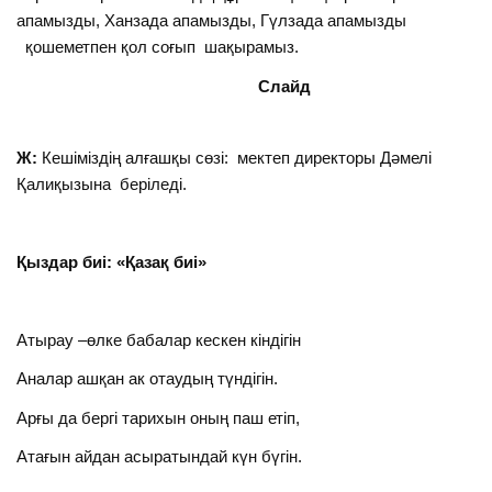
апамызды, Ханзада апамызды, Гүлзада апамызды
қошеметпен қол соғып шақырамыз.
Слайд
Ж:
Кешіміздің алғашқы сөзі: мектеп директоры Дәмелі
Қалиқызына беріледі.
Қыздар биі: «Қазақ биі»
Атырау –өлке бабалар кескен кіндігін
Аналар ашқан ак отаудың түндігін.
Арғы да бергі тарихын оның паш етіп,
Атағын айдан асыратындай күн бүгін.