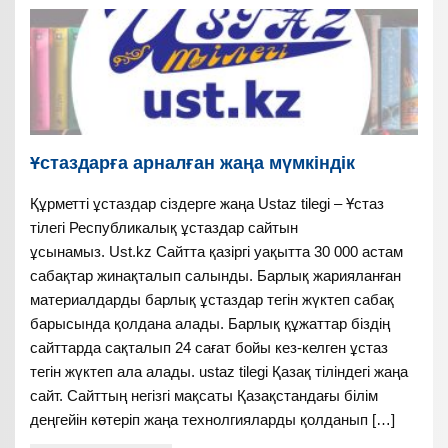
Ұстаздарға арналған жаңа мүмкіндік
Құрметті ұстаздар сіздерге жаңа Ustaz tilegi – Ұстаз
тілегі Республикалық ұстаздар сайтын
ұсынамыз. Ust.kz Сайтта қазіргі уақытта 30 000 астам
сабақтар жинақталып салынды. Барлық жарияланған
материалдарды барлық ұстаздар тегін жүктеп сабақ
барысында қолдана алады. Барлық құжаттар біздің
сайттарда сақталып 24 сағат бойы кез-келген ұстаз
тегін жүктеп ала алады. ustaz tilegi Қазақ тіліндегі жаңа
сайт. Сайттың негізгі мақсаты Қазақстандағы білім
деңгейін көтеріп жаңа технолгияларды қолданып […]