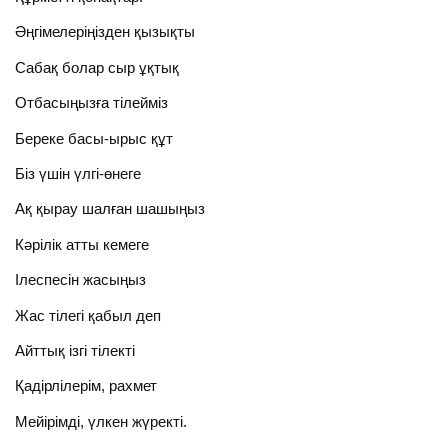
Әңгімелеріңізден қызықты
Сабақ болар сыр ұқтық
Отбасыңызға тілейміз
Береке басы-ырыс құт
Біз үшін үлгі-өнеге
Ақ қырау шалған шашыңыз
Кәрілік атты кемеге
Ілеспесін жасыңыз
Жас тілегі қабыл деп
Айттық ізгі тілекті
Қадірлілерім, рахмет
Мейірімді, үлкен жүректі.