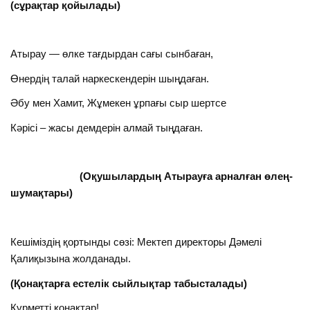
(сұрақтар қойылады)
Атырау — өлке тағдырдан сағы сынбаған,
Өнердің талай наркескендерін шыңдаған.
Әбу мен Хамит, Жұмекен ұрпағы сыр шертсе
Кәрісі – жасы демдерін алмай тыңдаған.
(Оқушылардың Атырауға арналған өлең-
шумақтары)
Кешіміздің қортынды сөзі: Мектеп директоры Дәмелі
Қалиқызына жолданады.
(Қонақтарға естелік сыйлықтар табысталады)
Құрметті қонақтар!