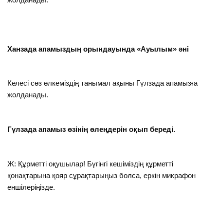
Ханзада апамыздың орындауында «Ауылым» әні
Келесі сөз өлкеміздің танымал ақыны Гүлзада апамызға
жолданады.
Гүлзада апамыз өзінің өлеңдерін оқып береді.
Ж: Құрметті оқушылар! Бүгінгі кешіміздің құрметті
қонақтарына қояр сұрақтарыңыз болса, еркін микрафон
еншілеріңізде.