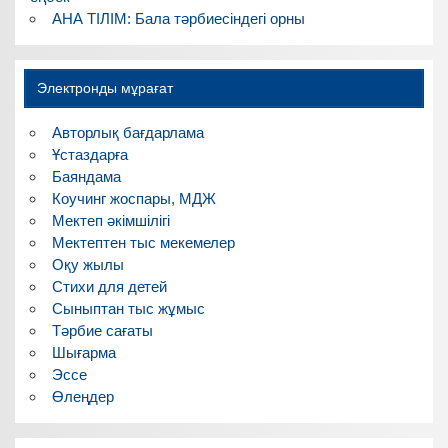
АНА ТІЛІМ: Бала тәрбиесіндегі орны
Электронды мұрағат
Авторлық бағдарлама
Ұстаздарға
Баяндама
Коучинг жоспары, МДЖ
Мектеп әкімшілігі
Мектептен тыс мекемелер
Оқу жылы
Стихи для детей
Сыныптан тыс жұмыс
Тәрбие сағаты
Шығарма
Эссе
Өлеңдер