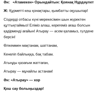
Ән:
«Атамекен» Орындайтын: Қоянақ Нұрдәулет
Ж:
Құрметті кеш қонақтары, қымбатты оқушылар!
Сіздерді отбасы күні мерекесімен шын жүректен
құттықтаймыз! Еліміз алаш, керегеміз ағаш болсын
қадірменді ағайын! Атырау — әсем қаламыз, гүлдене
берсін!
Өлкеммен мақтанам, шаттанам,
Кенеліп байлыққа, бақ табам.
Атыңды қазағым жаттаған,
Атырау — мұнайлы астанам!
Ән: «Атырау» — хор
Қош сау болыңыздар!