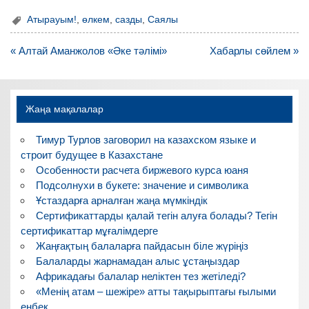
Атырауым!
,
өлкем
,
сазды
,
Саялы
Навигация
« Алтай Аманжолов «Әке тәлімі»
Хабарлы сөйлем »
по
записям
Жаңа мақалалар
Тимур Турлов заговорил на казахском языке и
строит будущее в Казахстане
Особенности расчета биржевого курса юаня
Подсолнухи в букете: значение и символика
Ұстаздарға арналған жаңа мүмкіндік
Сертификаттарды қалай тегін алуға болады? Тегін
сертификаттар мұғалімдерге
Жаңғақтың балаларға пайдасын біле жүріңіз
Балаларды жарнамадан алыс ұстаңыздар
Африкадағы балалар неліктен тез жетіледі?
«Менің атам – шежіре» атты тақырыптағы ғылыми
еңбек