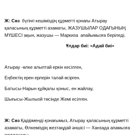
Ж:
Сөз
бүгінгі кешіміздің құрметті қонағы Атырау
қаласының құрметті азаматы, ЖАЗУШЫЛАР ОДАҒЫНЫҢ
МҮШЕСІ ақын, жазушы — Маркиза апайымызға беріледі.
Ұлдар биі: «Адай биі»
Атырау -өлке алыптай еркін кесілген,
Еңбектің ерен ерлерін талай өсірген.
Батысы-Нарын құйқалы қоныс, ен жайлау,
Шығысы-Жылыой төсінде Жемі есілген.
Ж: Сөз
Қадірменді қонағымыз, Атырау қаласының құрметті
азаматы, Өлкеміздің жезтаңдай әншісі — Ханзада апамызға
жолданады.