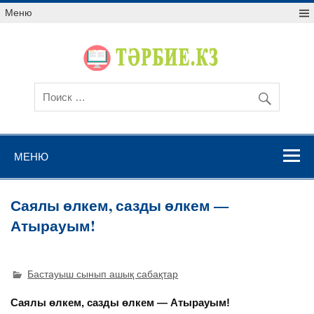
Меню
МЕНЮ
Саялы өлкем, сазды өлкем —
Атырауым!
Бастауыш сынып ашық сабақтар
Саялы өлкем, сазды өлкем — Атырауым!