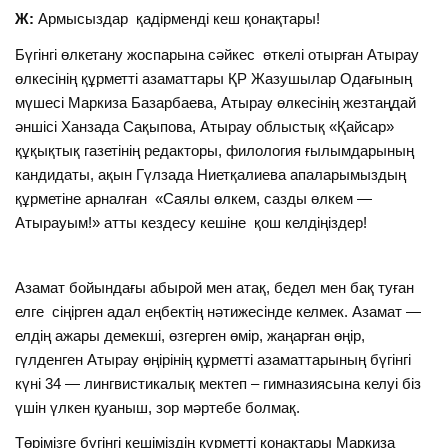
Ж:
Армысыздар қадірменді кеш қонақтары!
Бүгінгі өлкетану жоспарына сәйкес өткелі отырған Атырау
өлкесінің құрметті азаматтары ҚР Жазушылар Одағының
мүшесі Маркиза Базарбаева, Атырау өлкесінің жезтаңдай
әншісі Ханзада Сақыпова, Атырау облыстық «Қайсар»
құқықтық газетінің редакторы, филология ғылымдарының
кандидаты, ақын Гүлзада Ниетқалиева апаларымыздың
құрметіне арналған «Саялы өлкем, сазды өлкем —
Атырауым!» атты кездесу кешіне қош келдіңіздер!
Азамат бойындағы абырой мен атақ, бедел мен бақ туған
елге сіңірген адал еңбектің нәтижесінде келмек. Азамат —
елдің ажары демекші, өзгерген өмір, жаңарған өңір,
гүлденген Атырау өңірінің құрметті азаматтарының бүгінгі
күні 34 — лингвистикалық мектеп – гимназиясына келуі біз
үшін үлкен қуаныш, зор мәртебе болмақ.
Төрімізге бүгінгі кешіміздің құрметті қонақтары Маркиза