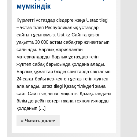
мүмкіндік
Құрметті ұстаздар сіздерге жаңа Ustaz tilegi
– Ұстаз тілегі Республикалық ұстаздар
сайтын ұсынамыз. Ust.kz Сайтта қазіргі
уақытта 30 000 астам сабақтар жинақталып
салынды. Барлық жарияланған
материалдарды барлық ұстаздар тегін
жүктеп сабақ барысында қолдана алады.
Барлық құжаттар біздің сайттарда сақталып
24 сағат бойы кез-келген ұстаз тегін жүктеп
ала алады. ustaz tilegi Қазақ тіліндегі жаңа
сайт. Сайттың негізгі мақсаты Қазақстандағы
білім деңгейін көтеріп жаңа технолгияларды
қолданып […]
» Читать далее