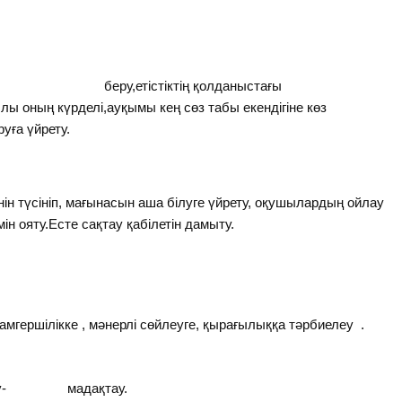
м беру,етістіктің қолданыстағы
лы оның күрделі,ауқымы кең сөз табы екендігіне көз
уға үйрету.
ін түсініп, мағынасын аша білуге үйрету, оқушылардың ойлау
мін ояту.Есте сақтау қабілетін дамыту.
амгершілікке , мәнерлі сөйлеуге, қырағылыққа тәрбиелеу .
абақ, ойын ашық
қтау- мадақтау.