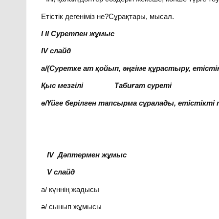
Етістік дегеніміз не?Сұрақтары, мысал.
I II Суретпен жұмыс
IV слайд
а/(Суретке ат қойып, әңгіме құрастыру, етісті
Қыс мезгілі Табиғат суреті
ә/Үйге берілген тапсырма сұралады, етістікті
IV
Дәптермен жұмыс
V слайд
а/ күннің жадысы
ә/ сынып жұмысы