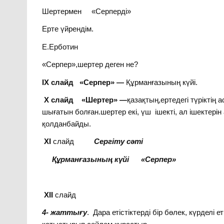
Шертермен «Серперді»
Ерте үйрендім.
Е.Ерботин
«Серпер»,шертер деген не?
IX слайд
«Серпер» —
Құрманғазының күйі.
X слайд
«Шертер» —
қазақтың,ертедегі түріктің
шығатын болған.шертер екі, үш ішекті, ал ішектері
қолданбайды.
ХI
слайд
Сергіту сәті
Құрманғазының күйі «Серпер»
ХII
слайд
4- жаттығу
. Дара етістіктерді бір бөлек, күрделі ет