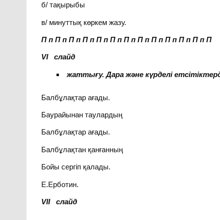
б/ тақырыбы
в/ минуттық көркем жазу.
П п П п П п П п П п П п П п П п П п П п П п П п П
VI слайд
жаттығу. Дара және күрделі етсітіктер
Балбұлақтар ағады.
Баурайынан таулардың
Балбұлақтар ағады.
Балбұлақтан қанғанның
Бойы сергіп қалады.
Е.Ерботин.
VII слайд