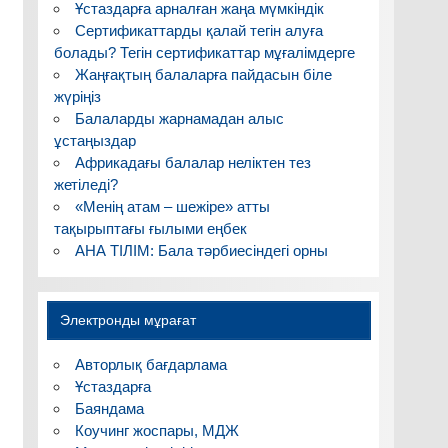
Ұстаздарға арналған жаңа мүмкіндік
Сертификаттарды қалай тегін алуға
болады? Тегін сертификаттар мұғалімдерге
Жаңғақтың балаларға пайдасын біле
жүріңіз
Балаларды жарнамадан алыс
ұстаңыздар
Африкадағы балалар неліктен тез
жетіледі?
«Менің атам – шежіре» атты
тақырыптағы ғылыми еңбек
АНА ТІЛІМ: Бала тәрбиесіндегі орны
Электронды мұрағат
Авторлық бағдарлама
Ұстаздарға
Баяндама
Коучинг жоспары, МДЖ