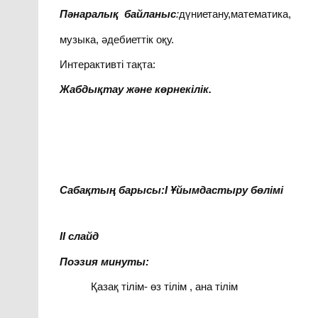
Пәнаралық байланыс
:
дүниетану,математика,
музыка, әдебиеттік оқу.
Интерактивті тақта:
Жабдықтау және көрнекілік.
Сабақтың барысы:I Ұйымдастыру бөлімі
II
слайд
Поэзия минуты:
Қазақ тілім- өз тілім , ана тілім