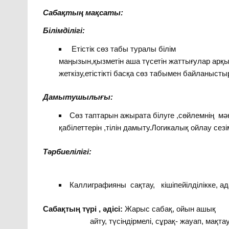
Сабақтың мақсаты:
Білімділігі:
Етістік сөз табы туралы білі
маңызын,қызметін аша түсетін жаттығулар арқы
жеткізу,етістікті басқа сөз табымен байланыстыр
Дамытушылығы:
Сөз таптарын ажырата білуге ,сөйлемнің мән
қабілеттерін ,тілін дамыту.Логикалық ойлау сезі
Тәрбиелілігі:
Каллиграфияны сақтау, кішіпейілділікке, ад
Сабақтың түрі , әдісі:
Жарыс с
айту, түсіндірмелі, сұрақ- жауап, ма