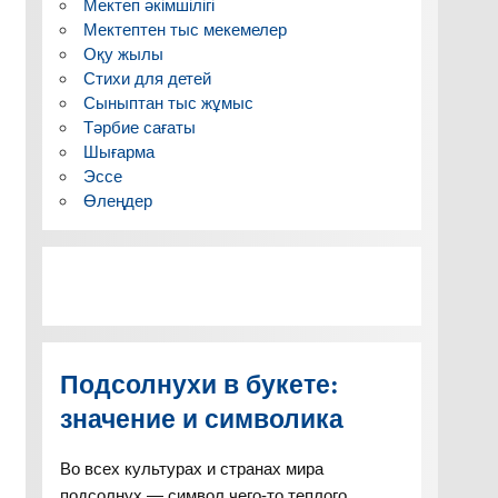
Мектеп әкімшілігі
Мектептен тыс мекемелер
Оқу жылы
Стихи для детей
Сыныптан тыс жұмыс
Тәрбие сағаты
Шығарма
Эссе
Өлеңдер
Подсолнухи в букете:
значение и символика
Во всех культурах и странах мира
подсолнух — символ чего-то теплого,