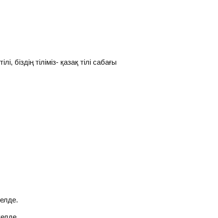
, біздің тіліміз- қазақ тілі сабағы
уелде.
уелде