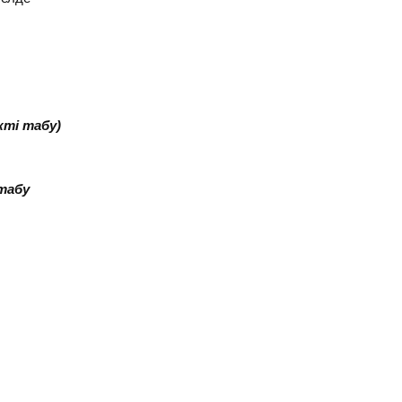
кті табу)
 табу