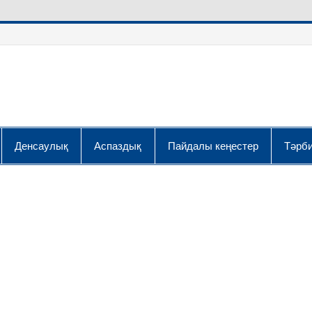
Денсаулық
Аспаздық
Пайдалы кеңестер
Тәрби