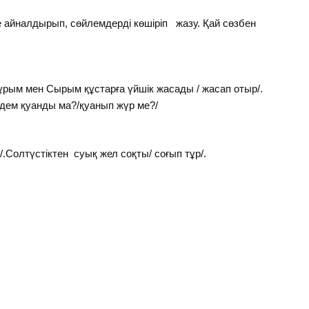
рге айналдырып, сөйлемдерді көшіріп жазу. Қай сөзбен
рым мен Сырым құстарға үйшік жасады / жасап отыр/.
дем қуанды ма?/қуанып жүр ме?/
/.Солтүстіктен суық жел соқты/ соғып тұр/.