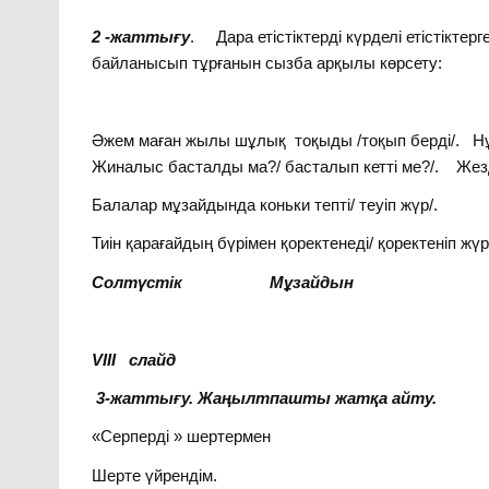
2 -жаттығу
. Дара етістіктерді күрделі етістікте
байланысып тұрғанын сызба арқылы көрсету:
Әжем маған жылы шұлық тоқыды /тоқып берді/. Нұ
Жиналыс басталды ма?/ басталып кетті ме?/. Жез
Балалар мұзайдында коньки тепті/ теуіп жүр/.
Тиін қарағайдың бүрімен қоректенеді/ қоректеніп жүр
Солтүстік Мұзайдын
VIII слайд
3-жаттығу. Жаңылтпашты жатқа айту.
«Серперді » шертермен
Шерте үйрендім.