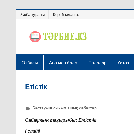
Жоба туралы
Кері байланыс
Отбасы
Ана мен бала
Балалар
Ұстаз
Етістік
Бастауыш сынып ашық сабақтар
Сабақтың тақырыбы: Етістік
I слайд