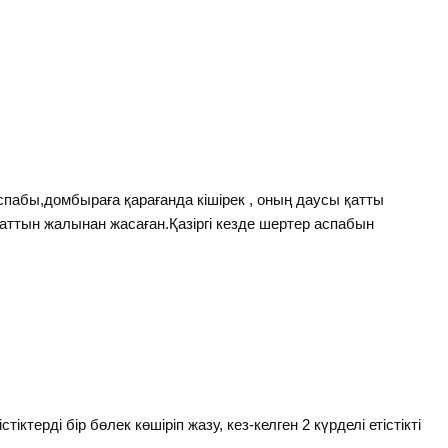
 аспабы,домбыраға қарағанда кішірек , оның даусы қатты
н аттын жалынан жасаған.Қазіргі кезде шертер аспабын
істіктерді бір бөлек көшіріп жазу, кез-келген 2 күрделі етістікті