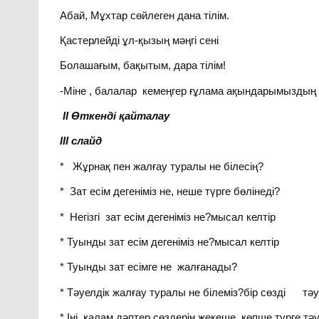
Абай, Мұхтар сөйлеген дана тілім.
Қастерлейді ұл-қызың мәңгі сені
Болашағым, бақытым, дара тілім!
-Міне , балалар кемеңгер ғұлама ақындарымыздың тілі
II Өткенді қайталау
III слайд
* Жұрнақ пен жалғау туралы не білесің?
* Зат есім дегеніміз не, неше түрге бөлінеді?
* Негізгі зат есім дегеніміз не?мысал келтір
* Туынды зат есім дегеніміз не?мысал келтір
* Туынды зат есімге не жалғанады?
* Тәуелдік жалғау туралы не білеміз?бір сөзді тә
* Іні, қалам,дәптер сөздерін жекеше, көпше түрге тә