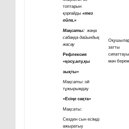
топтарын
қорғайды
«тез
ойла,»
Мақсаты:
жаңа
сабаққа дайындық
Оқушыла
жасау
затты
сипаттау
Рефлексия
мән берем
«қосу,алу,қы
зықты»
Мақсаты
: ой
тұжырымдау
«Есіңе сақта»
Мақсаты:
Сөзден сын есімді
ажыратыу