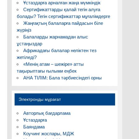
Ұстаздарға арналған жаңа мүмкіндік
Сертификаттарды қалай тегін алуға
болады? Тегін сертификаттар мұғалімдерге
Жаңғақтың балаларға пайдасын біле
жүріңіз
Балаларды жарнамадан алыс
ұстаңыздар
Африкадағы балалар неліктен тез
жетіледі?
«Менің атам – шежіре» атты
тақырыптағы ғылыми еңбек
АНА ТІЛІМ: Бала тәрбиесіндегі орны
Электронды мұрағат
Авторлық бағдарлама
Ұстаздарға
Баяндама
Коучинг жоспары, МДЖ