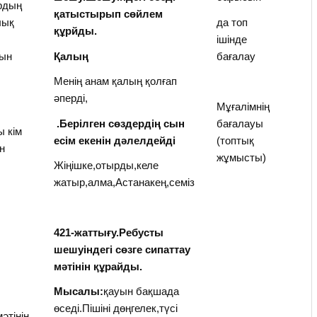
рдың
қатыстырып сөйлем
лық
да топ
құрйды.
ішінде
ын
Қалың
бағалау
Менің анам қалың қолғап
әперді,
Мұғалімнің
.Берілген сөздердің сын
бағалауы
 кім
есім екенін дәлелдейді
(топтық
ін
жұмысты)
Жіңішке,отырды,келе
жатыр,алма,Астанакең,семіз
421-жаттығу.Ребусты
шешуіндегі сөзге сипаттау
мәтінін құрайды.
Мысалы:
қауын бақшада
өседі.Пішіні дөңгелек,түсі
мәтінін