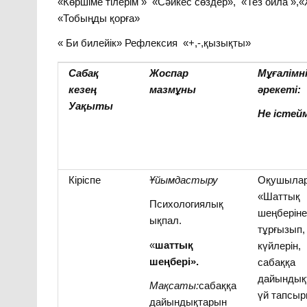
«Көршіме тілерім » «Сәйкес сөздер», «Тез ойла 
«Тобыңды қорға»
« Би билейік» Рефлексия «+,-,қызықты»
Сабақ
Жоспар
Мұғалімні
кезең
мазмұны
әрекеті:
Уақыты
Не істей
Кіріспе
Ұйымдастыру
Оқушыла
«Шаттық
Психологиялық
шеңберін
ықпал.
тұрғызып, 
«
шаттық
күйлерін,
шеңбері».
сабаққа
дайындық
Мақсаты:
сабаққа
үй тапсы
дайындықтарын