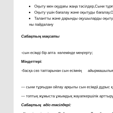
Оқыту мен оқудағы жаңа тәсілдер,Сыни тұрғ
Оқыту үшін бағалау және оқытуды бағалау,О
Талантты және дарынды оқушыларды оқыту
ны пайдалану
Сабақтың мақсаты
-сын есімді бір апта көлемінде меңгерту;
Міндеттері
:
-басқа сөз таптарынан сын есімнің айырмашылығ
— сыни тұрғыдан ойлау арқылы сын есімдіі дұрыс 
— топтық жұмыста ұжымдық жауапкершілік арттыру
Сабақтың әдіс-тәсілдері: