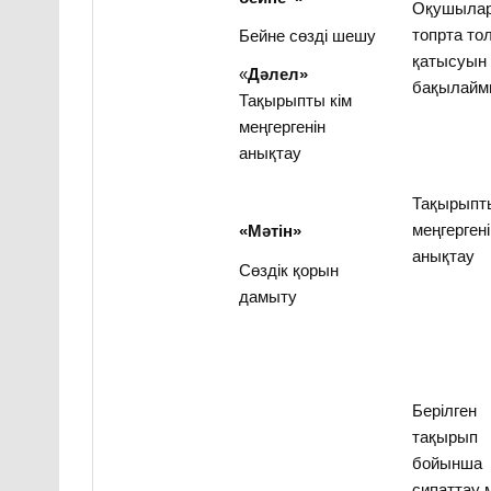
Оқушыла
топрта то
Бейне сөзді шешу
қатысуын
«
Дәлел»
бақылайм
Тақырыпты кім
меңгергенін
анықтау
Тақырыпты
меңгерген
«Мәтін»
анықтау
Сөздік қорын
дамыту
Берілген
тақырып
бойынша
сипаттау 