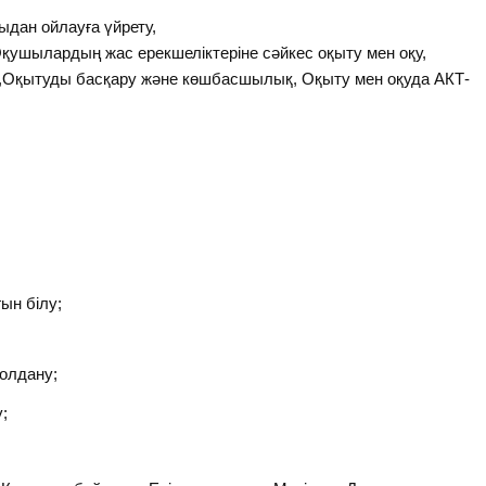
ыдан ойлауға үйрету,
қушылардың жас ерекшеліктеріне сәйкес оқыту мен оқу,
,Оқытуды басқару және көшбасшылық, Оқыту мен оқуда АКТ-
ын білу;
қолдану;
;