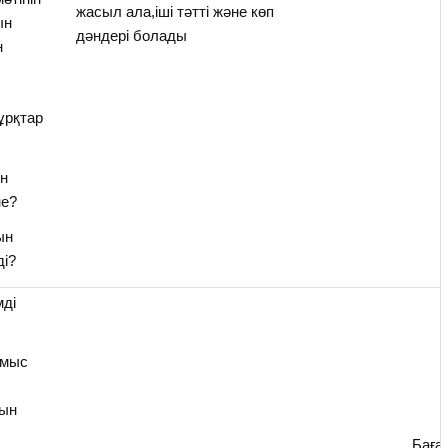
жасыл ала,іші тәтті және көп
ын
дәндері болады
н
ұрқтар
н
не?
ын
ді?
мді
ұмыс
ын
Баға