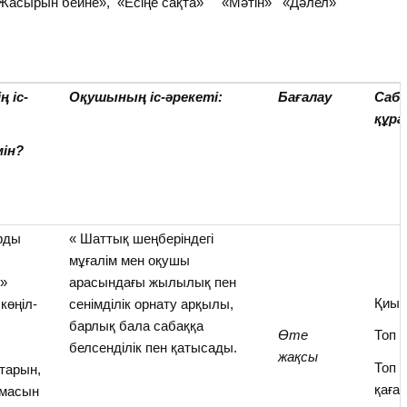
»,«Жасырын бейне», «Есіңе сақта» «Мәтін» «Дәлел»
ң іс-
Оқушының іс-әрекеті:
Бағалау
Саба
құра
мін?
рды
« Шаттық шеңберіндегі
мұғалім мен оқушы
е»
арасындағы жылылық пен
Қиын
көңіл-
сенімділік орнату арқылы,
барлық бала сабаққа
Өте
Топ 
белсенділік пен қатысады.
жақсы
Топ 
тарын,
қаға
рмасын