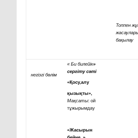
Топпен ж
жасаулар
бақылау
« Би билейік
»
сергіту сәті
негізгі бөлім
«Қосу,алу
қызықты»,
Мақсаты
: ой
тұжырымдау
«Жасырын
бейне »