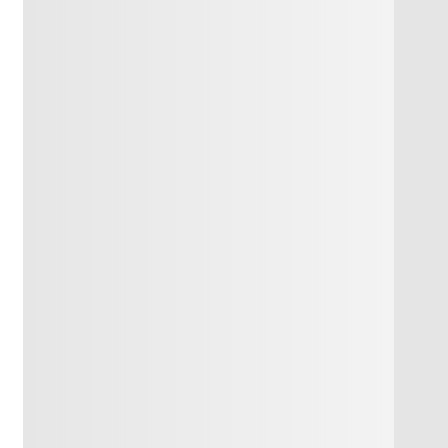
лаупарақшалары,