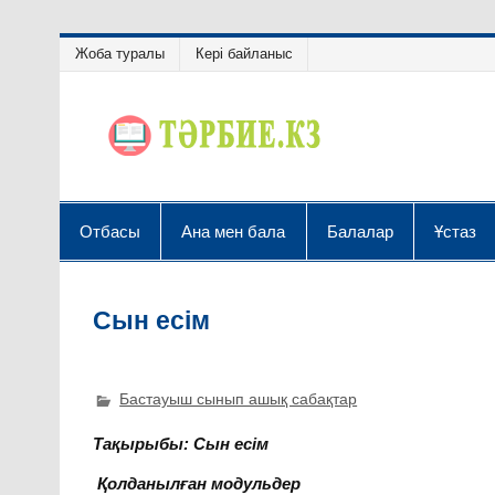
Жоба туралы
Кері байланыс
Отбасы
Ана мен бала
Балалар
Ұстаз
Сын есім
Бастауыш сынып ашық сабақтар
Тақырыбы: Сын есім
Қолданылған модульдер