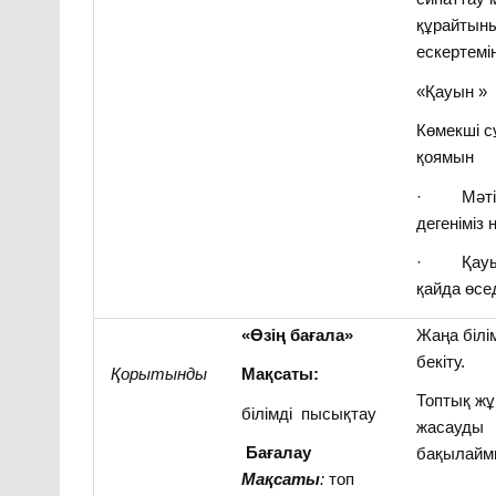
құрайтын
ескертемі
«Қауын »
Көмекші с
қоямын
· Мәті
дегеніміз 
· Қау
қайда өсе
«Өзің бағала»
Жаңа білі
бекіту.
Қорытынды
Мақсаты:
Топтық ж
білімді пысықтау
жасауды
Бағалау
бақылайм
Мақсаты
:
топ