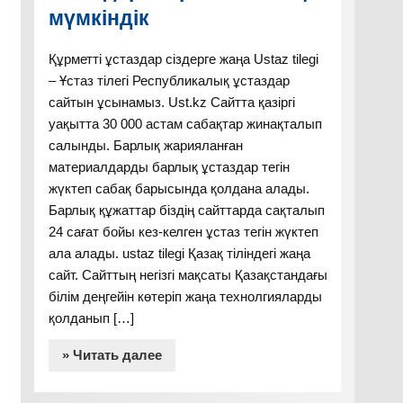
мүмкіндік
Құрметті ұстаздар сіздерге жаңа Ustaz tilegi
– Ұстаз тілегі Республикалық ұстаздар
сайтын ұсынамыз. Ust.kz Сайтта қазіргі
уақытта 30 000 астам сабақтар жинақталып
салынды. Барлық жарияланған
материалдарды барлық ұстаздар тегін
жүктеп сабақ барысында қолдана алады.
Барлық құжаттар біздің сайттарда сақталып
24 сағат бойы кез-келген ұстаз тегін жүктеп
ала алады. ustaz tilegi Қазақ тіліндегі жаңа
сайт. Сайттың негізгі мақсаты Қазақстандағы
білім деңгейін көтеріп жаңа технолгияларды
қолданып […]
» Читать далее