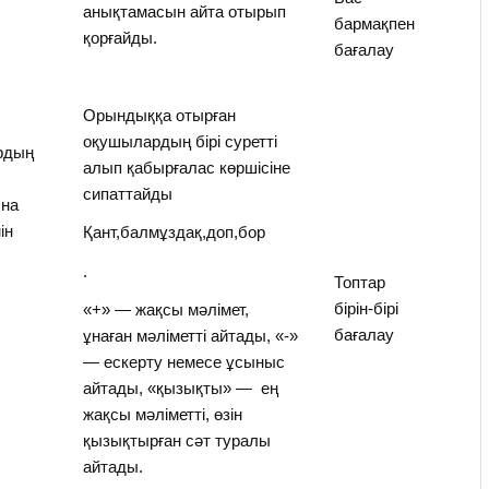
анықтамасын айта отырып
бармақпен
қорғайды.
бағалау
Орындыққа отырған
оқушылардың бірі суретті
рдың
алып қабырғалас көршісіне
сипаттайды
ына
ін
Қант,балмұздақ,доп,бор
.
Топтар
бірін-бірі
«+» — жақсы мәлімет,
бағалау
ұнаған мәліметті айтады, «-»
— ескерту немесе ұсыныс
айтады, «қызықты» — ең
жақсы мәліметті, өзін
қызықтырған сәт туралы
айтады.