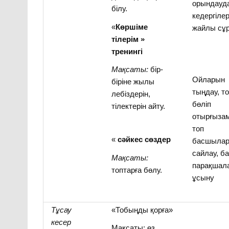
орындауд
білу.
кедергіле
«
Көршіме
жайлы сұ
тілерім »
тренингі
Мақсаты:
бір-
Ойларын
біріне жылы
тыңдау, т
лебіздерін,
бөліп
тілектерін айту.
отырғыза
топ
«
сәйкес сөздер
басшыла
сайлау, б
Мақсаты:
парақшал
топтарға бөлу.
ұсыну
Тұсау
«Тобыңды қорға»
кесер
Мақсаты: өз