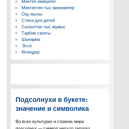
Мектеп әкімшілігі
Мектептен тыс мекемелер
Оқу жылы
Стихи для детей
Сыныптан тыс жұмыс
ққа қажет
Тәрбие сағаты
лдар
Шығарма
Эссе
Өлеңдер
ды суреттер
Подсолнухи в букете:
значение и символика
ұстанымы
аттары жазылған
Во всех культурах и странах мира
здар
подсолнух — символ чего-то теплого,