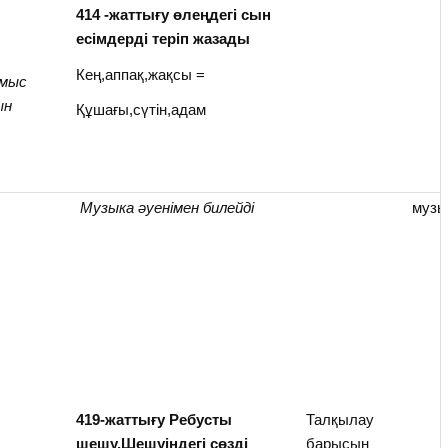
414 -жаттығу өлеңдегі сын
есімдерді теріп жазады
Кең,аппақ,жақсы =
ұмыс
ын
Құшағы,сүтін,адам
Музыка әуенімен билейді
музы
419-жаттығу Ребусты
Талқылау
шешу.Шешуіндегі сөзді
барысын