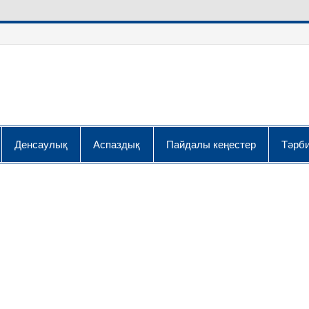
Денсаулық
Аспаздық
Пайдалы кеңестер
Тәрби