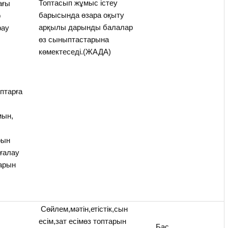
Топтасып жұмыс істеу
ағы
барысында өзара оқыту
р
арқылы дарынды балалар
рау
өз сыныптастарына
көмектеседі.(ЖАДА)
оптарға
мын,
рын
ағалау
арын
Сөйлем,мәтін,етістік,сын
есім,зат есімөз топтарын
Бас