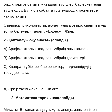
біздің тақырыбымыз: «Квадрат түбірлері бар өрнектерді
түрлендіру. Бүгін біз сабақта түрлендірудің қасиеттерін
қайталаймыз.
Сыныпқа психологиялық ахуал туғыза отыра, сыныпты үш
топқа бөлемін: «Талап», «Еңбек», «Жігер»
2.«Қайталау – оқу анасы».(слайд3,)
А) Арифметикалық квадрат түбірдің анықтамасы.
В) Арифметикалық квадрат түбірдің қасиеттері.
С) Квадрат түбірлері бар өрнектерді түрлендірудің
тәсілдерін ата.
Д) Әрбір тәсіл жайлы ашып айт.
Математика тарихынан(слайд4)
Мұғалім. Әрқашан жаңа ұғымды, анықтаманы енгізген,