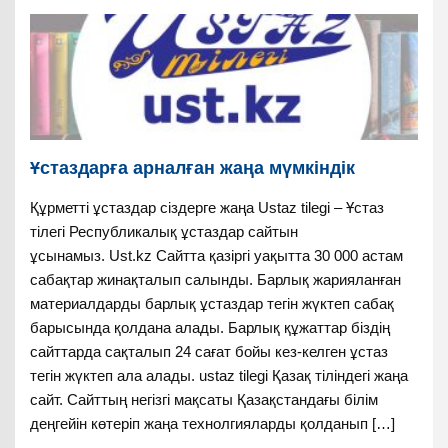
Ұстаздарға арналған жаңа мүмкіндік
Құрметті ұстаздар сіздерге жаңа Ustaz tilegi – Ұстаз
тілегі Республикалық ұстаздар сайтын
ұсынамыз. Ust.kz Сайтта қазіргі уақытта 30 000 астам
сабақтар жинақталып салынды. Барлық жарияланған
материалдарды барлық ұстаздар тегін жүктеп сабақ
барысында қолдана алады. Барлық құжаттар біздің
сайттарда сақталып 24 сағат бойы кез-келген ұстаз
тегін жүктеп ала алады. ustaz tilegi Қазақ тіліндегі жаңа
сайт. Сайттың негізгі мақсаты Қазақстандағы білім
деңгейін көтеріп жаңа технолгияларды қолданып […]