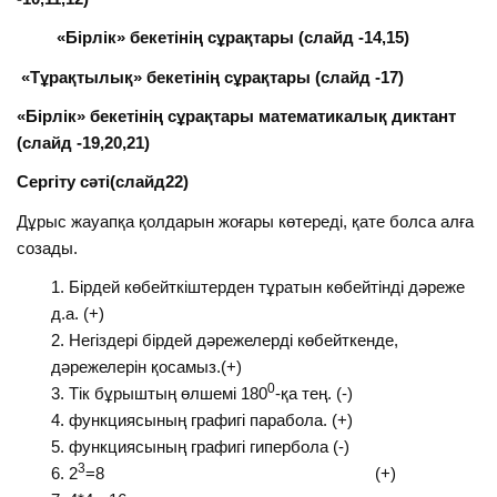
«Бірлік» бекетінің сұрақтары (слайд -14,15)
«Тұрақтылық» бекетінің сұрақтары (слайд -17)
«Бірлік» бекетінің сұрақтары математикалық диктант
(слайд -19,20,21)
Сергіту сәті(слайд22)
Дұрыс жауапқа қолдарын жоғары көтереді, қате болса алға
созады.
Бірдей көбейткіштерден тұратын көбейтінді дәреже
д.а. (+)
Негіздері бірдей дәрежелерді көбейткенде,
дәрежелерін қосамыз.(+)
0
Тік бұрыштың өлшемі 180
-қа тең. (-)
функциясының графигі парабола. (+)
функциясының графигі гипербола (-)
3
2
=8 (+)