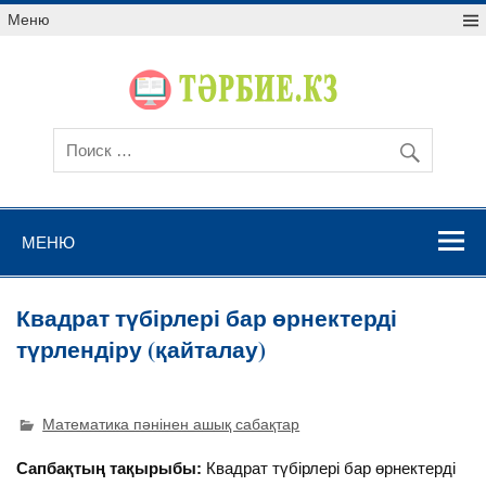
Меню
МЕНЮ
Квадрат түбірлері бар өрнектерді
түрлендіру (қайталау)
Математика пәнінен ашық сабақтар
Сапбақтың тақырыбы:
Квадрат түбірлері бар өрнектерді