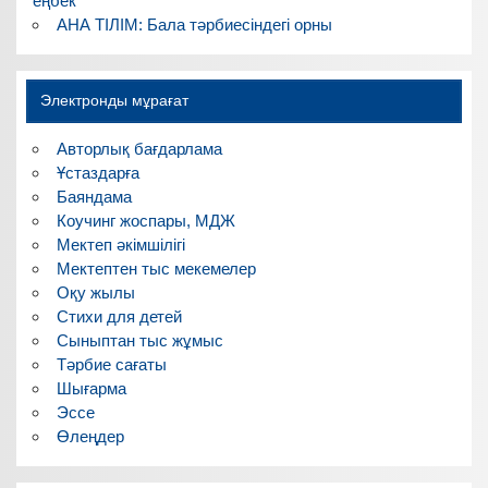
еңбек
АНА ТІЛІМ: Бала тәрбиесіндегі орны
Электронды мұрағат
Авторлық бағдарлама
Ұстаздарға
Баяндама
Коучинг жоспары, МДЖ
Мектеп әкімшілігі
Мектептен тыс мекемелер
Оқу жылы
Стихи для детей
Сыныптан тыс жұмыс
Тәрбие сағаты
Шығарма
Эссе
Өлеңдер