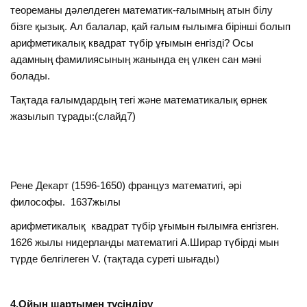
теореманы дәлелдеген математик-ғалымның атын білу
бізге қызық. Ал балалар, қай ғалым ғылымға бірінші болып
арифметикалық квадрат түбір ұғымын енгізді? Осы
адамның фамилиясының жанында ең үлкен сан мәні
болады.
Тақтада ғалымдардың тегі және математикалық өрнек
жазылып тұрады:(слайд7)
Рене Декарт (1596-1650) француз математигі, әрі
философы. 1637жылы
арифметикалық квадрат түбір ұғымын ғылымға енгізген.
1626 жылы нидерланды математигі А.Ширар түбірді мын
түрде белгілеген V. (тақтада суреті шығады)
4.Ойын шартымен түсіндіру