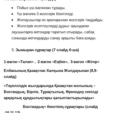
Пойыз үш вагоннан тұрады.
Үш вагонға 3 жолсерік бекітіледі.
Жолаушылар өз араларынан жолсерік таңдайды.
Жолсерік есептеулерді дұрыс орындаған
оқушыларға жетондар таратып отырады, сабақ
сонында жетондарды санау арқылы баға қояды.
Зымыран сұрақтар (7 слайд б-ша)
1-вагон «Талап» , 2-вагон «Еңбек», 3-вагон «Жігер»
Елбасының Қазақстан Халқына Жолдауынан (8,9-
слайд)
«Тәуелсіздік жылдарында Қазақстан жолының –
Бостандық, Бірлік, Тұрақтылық, Өркендеу секілді
арқаулық құндылықтары қалыптастырылады»
Бостандық» бекетінің сұрақтары (слайд
-10,11,12)