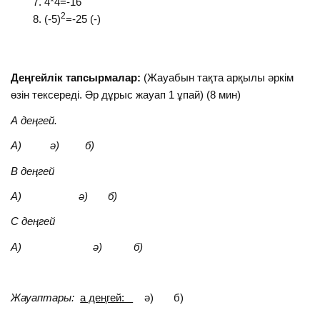
4*4=-16
2
(-5)
=-25 (-)
Деңгейлік тапсырмалар:
(Жауабын тақта арқылы әркім
өзін тексереді. Әр дұрыс жауап 1 ұпай) (8 мин)
А деңгей.
А) ә) б)
В деңгей
А) ә) б)
С деңгей
А) ә) б)
Жауаптары:
а деңгей:
ә) б)