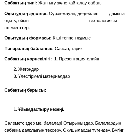
Сабақтың типі:
Жаттығу және қайталау сабағы
Оқытудың әдістері:
Сұрақ-жауап, деңгейлеп дамыта
оқыту, ойын технологиясы
элементтері.
Оқытудың формасы:
Кіші топпен жұмыс
Пәнаралық байланыс:
Саясат, тарих
Сабақтың көрнекілігі:
1. Презентация-слайд
Жетондар
Үлестірмелі материалдар
Сабақтың барысы:
Ұйымдастыру кезеңі.
Сәлеметсіздер ме, балалар! Отырыңыздар. Балалардың
сабаққа даярлығын тексеру. Оқушыларды түгендеу. Бүгінгі