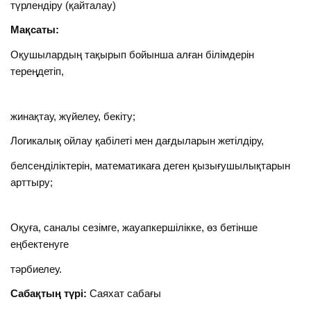
түрлендіру (қайталау)
Мақсаты:
Оқушылардың тақырып бойынша алған білімдерін
тереңдетіп,
жинақтау, жүйелеу, бекіту;
Логикалық ойлау қабілеті мен дағдыларын жетілдіру,
белсенділіктерін, математикаға деген қызығушылықтарын
арттыру;
Оқуға, саналы сезімге, жауапкершілікке, өз бетінше
еңбектенуге
тәрбиелеу.
Сабақтың түрі:
Саяхат сабағы