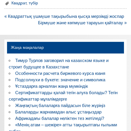
Квадрат
,
түбір
Навигация
« Квадраттық үшмүше тақырыбына қысқа мерзімді жоспар
по
Бірмүше және көпмүше тарауын қайталау »
записям
Жаңа мақалалар
Тимур Турлов заговорил на казахском языке и
строит будущее в Казахстане
Особенности расчета биржевого курса юаня
Подсолнухи в букете: значение и символика
Ұстаздарға арналған жаңа мүмкіндік
Сертификаттарды қалай тегін алуға болады? Тегін
сертификаттар мұғалімдерге
Жаңғақтың балаларға пайдасын біле жүріңіз
Балаларды жарнамадан алыс ұстаңыздар
Африкадағы балалар неліктен тез жетіледі?
«Менің атам – шежіре» атты тақырыптағы ғылыми