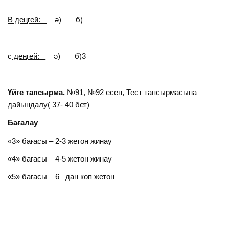
В деңгей:
ә) б)
с
деңгей:
ә) б)3
Үйге тапсырма.
№91, №92 есеп, Тест тапсырмасына
дайындалу( 37- 40 бет)
Бағалау
«3» бағасы – 2-3 жетон жинау
«4» бағасы – 4-5 жетон жинау
«5» бағасы – 6 –дан көп жетон