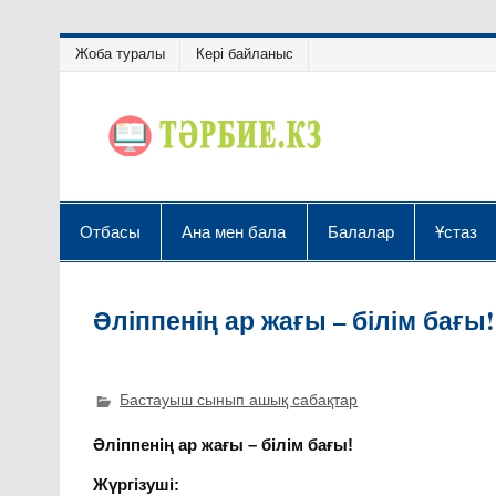
Жоба туралы
Кері байланыс
Отбасы
Ана мен бала
Балалар
Ұстаз
Әліппенің ар жағы – білім бағы!
Бастауыш сынып ашық сабақтар
Әліппенің ар жағы – білім бағы!
Жүргізуші: