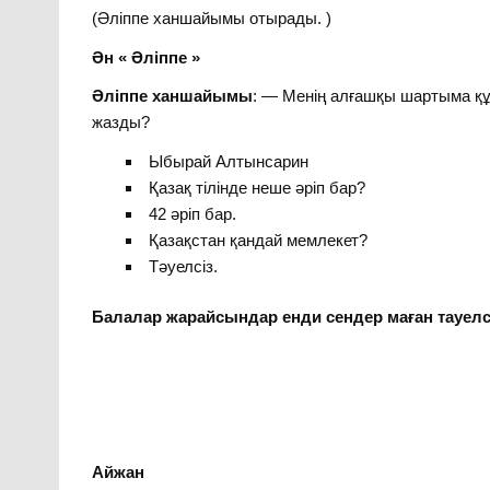
(Әліппе ханшайымы отырады. )
Ән « Әліппе »
Әліппе ханшайымы
: — Менің алғашқы шартыма құ
жазды?
Ыбырай Алтынсарин
Қазақ тілінде неше әріп бар?
42 әріп бар.
Қазақстан қандай мемлекет?
Тәуелсіз.
Балалар жарайсындар енди сендер маған тауелс
Айжан