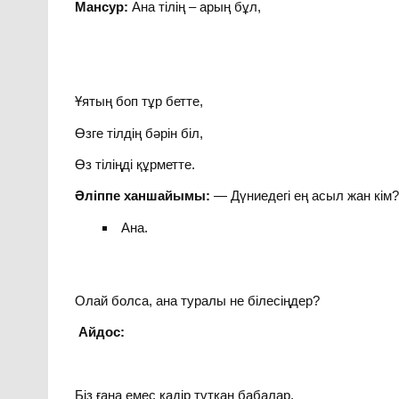
Мансур:
Ана тілің – арың бұл,
Ұятың боп тұр бетте,
Өзге тілдің бәрін біл,
Өз тіліңді құрметте.
Әліппе ханшайымы:
— Дүниедегі ең асыл жан кім
Ана.
Олай болса, ана туралы не білесіңдер?
Айдос:
Біз ғана емес қадір тұтқан бабалар,