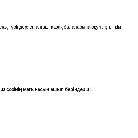
лақ түріңдер: ең алғаш қазақ балаларына оқулықты кім
из созінің мағынасын ашып беріндерші.