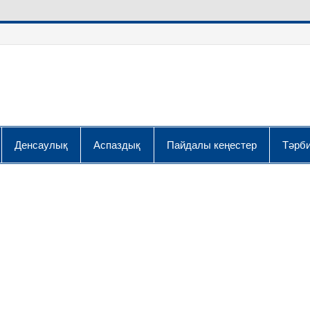
Денсаулық
Аспаздық
Пайдалы кеңестер
Тәрби