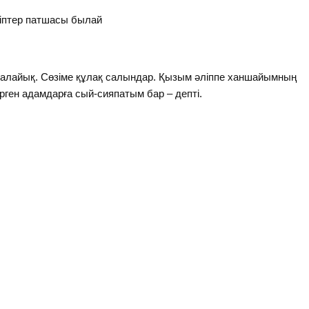
іптер патшасы былай
 халайық. Сөзіме құлақ салындар. Қызым әліппе ханшайымның
рген адамдарға сый-сияпатым бар – депті.