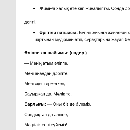
Жиынға халық өте көп жиналыпты. Сонда әр
депті.
Әріптер патшасы:
Бүгінгі жиынға жиналған
шартынан мүдірмей өтіп, сұрақтарына жауап бе
Әліппе ханшайымы: (надир )
— Менің атым әліппе,
Мені анаңдай дәріпте.
Мені оқып ержеткен,
Бауыржан да, Мәлік те.
Барлығы:
— Оны біз де білеміз,
Сондықтан да әліппе,
Мәңгілік сені сүйеміз!