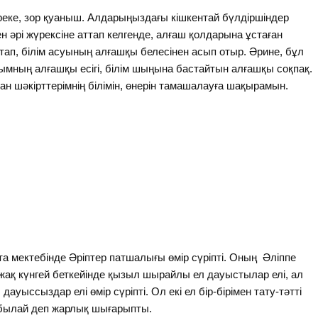
мереке, зор қуаныш. Алдарыңыздағы кішкентай бүлдіршіндер
әрі жүрексіне аттап келгенде, алғаш қолдарына ұстаған
яқтап, білім асуының алғашқы белесінен асып отыр. Әрине, бұл
ылымның алғашқы есігі, білім шыңына бастайтын алғашқы соқпақ.
ан шәкірттерімнің білімін, өнерін тамашалауға шақырамын.
а мектебінде Әріптер патшалығы өмір сүріпті. Оның Әліппе
ақ күнгей беткейінде қызыл шырайлы ел дауыстылар елі, ал
ауыссыздар елі өмір сүріпті. Ол екі ел бір-бірімен тату-тәтті
сы былай деп жарлық шығарыпты.