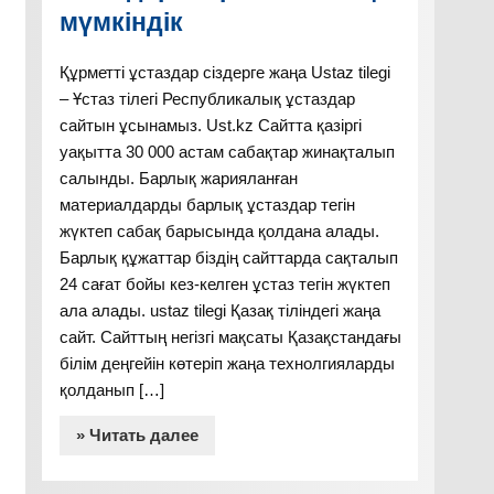
мүмкіндік
Құрметті ұстаздар сіздерге жаңа Ustaz tilegi
– Ұстаз тілегі Республикалық ұстаздар
сайтын ұсынамыз. Ust.kz Сайтта қазіргі
уақытта 30 000 астам сабақтар жинақталып
салынды. Барлық жарияланған
материалдарды барлық ұстаздар тегін
жүктеп сабақ барысында қолдана алады.
Барлық құжаттар біздің сайттарда сақталып
24 сағат бойы кез-келген ұстаз тегін жүктеп
ала алады. ustaz tilegi Қазақ тіліндегі жаңа
сайт. Сайттың негізгі мақсаты Қазақстандағы
білім деңгейін көтеріп жаңа технолгияларды
қолданып […]
» Читать далее