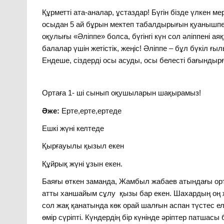
Құрметті ата-аналар, ұстаздар! Бүгін бізде үлкен 
осыдан 5 ай бұрын мектеп табалдырығын қуанышпен 
оқулығы «Әліппе» болса, бүгінгі күн сол әліппені а
балалар үшін жетістік, жеңіс! Әліппе – бұл бүкіл ғ
Ендеше, сіздерді осы асуды, осы белесті бағындырғ
Ортаға 1- ші сынып оқушыларын шақырамыз!
Әже:
Ерте,ерте,ертеде
Ешкі жүні келтеде
Қырғауылы қызыл екен
Құйрық жүні ұзын екен.
Баяғы өткен заманда, Жамбыл жабаев атындағы орт
атты ханшайым сұлу қызы бар екен. Шахардың оң ж
сол жақ қанатында көк орай шалғын аспан түстес ел д
өмір сүріпті. Күндердің бір күнінде әріптер патша