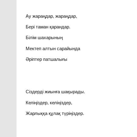
Ау жараңдар, жараңдар,
Бері таман қарандар.
Білім шахарының
Мектеп алтын сарайында
Әріптер патшалығы
Сіздерді жиынға шақырады.
Келіңіздер, келіңіздер,
Жарлыққа құлақ түріңіздер.