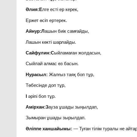
Әлия:Е
лге есті ер керек,
Ержет өсіп ертерек.
Айнур:Л
ашын биік самғайды,
Лашын көкті шарлайды.
Сайфулин:С
ыйламаған жолдасын,
Сыйлай алмас өз басын.
Нурасыл:
Жалғыз таяқ боп тұр,
Төбесінде доп тұр,
І
әріпі боп тұр.
Амірхан:З
ауза ұшады зыңылдап,
Зымыран ұшады зырылдап.
Әліппе ханшайымы:
— Туған тілім туралы не айта