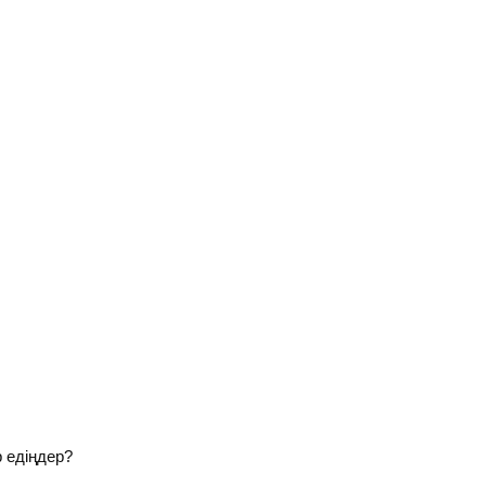
р едіңдер?