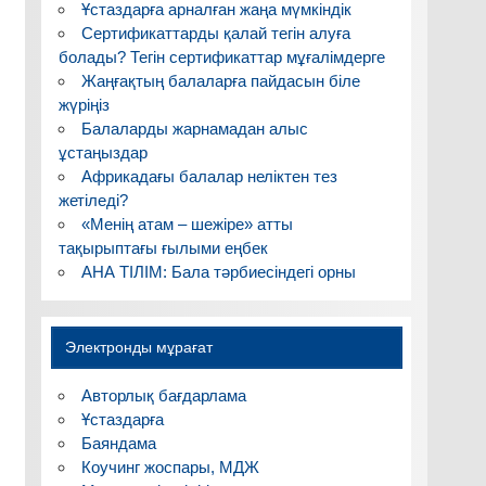
Ұстаздарға арналған жаңа мүмкіндік
Сертификаттарды қалай тегін алуға
болады? Тегін сертификаттар мұғалімдерге
Жаңғақтың балаларға пайдасын біле
жүріңіз
Балаларды жарнамадан алыс
ұстаңыздар
Африкадағы балалар неліктен тез
жетіледі?
«Менің атам – шежіре» атты
тақырыптағы ғылыми еңбек
АНА ТІЛІМ: Бала тәрбиесіндегі орны
Электронды мұрағат
Авторлық бағдарлама
Ұстаздарға
Баяндама
Коучинг жоспары, МДЖ