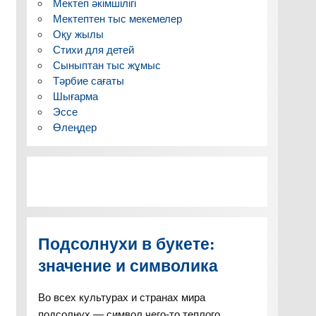
Мектеп әкімшілігі
Мектептен тыс мекемелер
Оқу жылы
Стихи для детей
Сыныптан тыс жұмыс
Тәрбие сағаты
Шығарма
Эссе
Өлеңдер
Подсолнухи в букете:
значение и символика
Во всех культурах и странах мира
подсолнух — символ чего-то теплого,