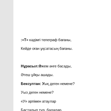
:«Т»
кәдімгі телеграф бағаны,
Кейде оған ұқсатасың бағаны.
Нұрасыл:Ә
жем әнге басады,
Әтеш ұйқы ашады.
Бексултан: У
ық деген немене?
Уыз деген немене?
«У» әрпімен атаулар
Басталып тұр, балалар.