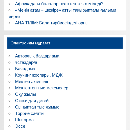
Африкадағы балалар неліктен тез жетіледі?
«Менің атам – шежіре» атты тақырыптағы ғылыми
еңбек
АНА ТІЛІМ: Бала тәрбиесіндегі орны
Электронды мұрағат
Авторлық бағдарлама
Ұстаздарға
Баяндама
Коучинг жоспары, МДЖ
Мектеп әкімшілігі
Мектептен тыс мекемелер
Оқу жылы
Стихи для детей
Сыныптан тыс жұмыс
Тәрбие сағаты
Шығарма
Эссе