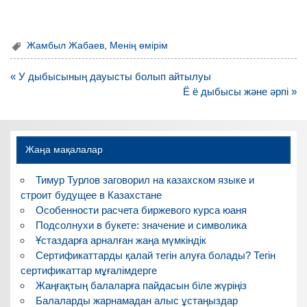
Жамбыл Жабаев
,
Менің өмірім
Навигация
« У дыбысының дауысты болып айтылуы
по
Ё ё дыбысы және әрпі »
записям
Жаңа мақалалар
Тимур Турлов заговорил на казахском языке и
строит будущее в Казахстане
Особенности расчета биржевого курса юаня
Подсолнухи в букете: значение и символика
Ұстаздарға арналған жаңа мүмкіндік
Сертификаттарды қалай тегін алуға болады? Тегін
сертификаттар мұғалімдерге
Жаңғақтың балаларға пайдасын біле жүріңіз
Балаларды жарнамадан алыс ұстаңыздар