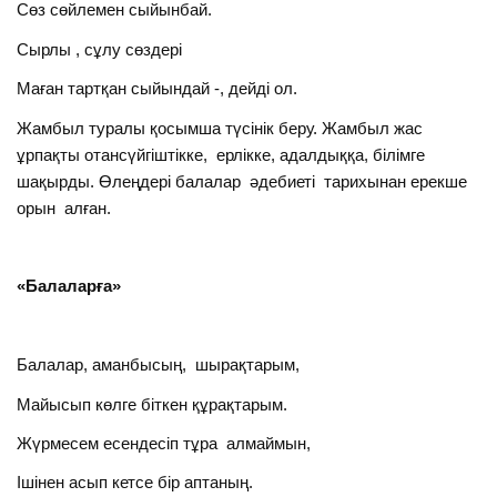
Сөз сөйлемен сыйынбай.
Сырлы , сұлу сөздері
Маған тартқан сыйындай -, дейді ол.
Жамбыл туралы қосымша түсінік беру. Жамбыл жас
ұрпақты отансүйгіштікке, ерлікке, адалдыққа, білімге
шақырды. Өлеңдері балалар әдебиеті тарихынан ерекше
орын алған.
«Балаларға»
Балалар, аманбысың, шырақтарым,
Майысып көлге біткен құрақтарым.
Жүрмесем есендесіп тұра алмаймын,
Ішінен асып кетсе бір аптаның.