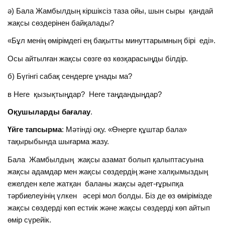
ә) Бала Жамбылдың кіршіксіз таза ойы, шын сыры қандай
жақсы сөздерінен байқалады?
«Бұл менің өмірімдегі ең бақытты минуттарымның бірі еді».
Осы айтылған жақсы сөзге өз көзқарасыңды білдір.
б) Бүгінгі сабақ сендерге ұнады ма?
в Неге қызықтыңдар? Неге таңдандыңдар?
Оқушыларды бағалау
.
Үйге тапсырма
: Мәтінді оқу. «Өнерге құштар бала»
тақырыбында шығарма жазу.
Бала Жамбылдың жақсы азамат болып қалыптасуына
жақсы адамдар мен жақсы сөздердің және халқымыздың
ежелден келе жатқан баланы жақсы әдет-ғұрыпқа
тәрбиелеуінің үлкен әсері мол болды. Біз де өз өмірімізде
жақсы сөздерді көп естиік және жақсы сөздерді көп айтып
өмір сүрейік.