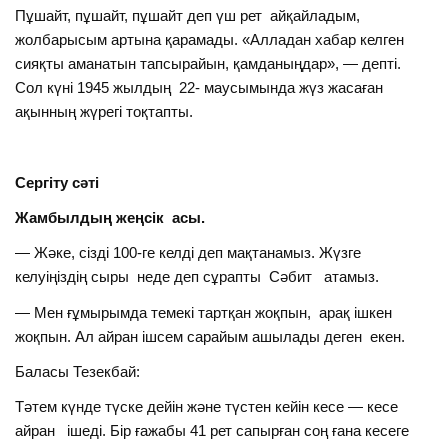
Пұшайт, пұшайт, пұшайт деп үш рет айқайладым,
жолбарысым артына қарамады. «Алладан хабар келген
сияқты аманатын тапсырайын, қамданыңдар», — депті.
Сол күні 1945 жылдың 22- маусымында жүз жасаған
ақынның жүрегі тоқтапты.
Сергіту сәті
Жамбылдың жеңсік асы.
— Жәке, сізді 100-ге келді деп мақтанамыз. Жүзге
келуіңіздің сыры неде деп сұрапты Сәбит атамыз.
— Мен ғұмырымда темекі тартқан жоқпын, арақ ішкен
жоқпын. Ал айран ішсем сарайым ашылады деген екен.
Баласы Тезекбай:
Тәтем күнде түске дейін және түстен кейін кесе — кесе
айран ішеді. Бір ғажабы 41 рет сапырған соң ғана кесеге