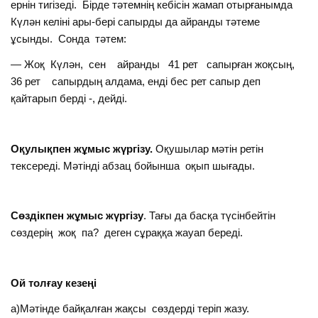
ернін тигізеді. Бірде тәтемнің кебісін жамап отырғанымда
Күлән келіні ары-бері сапырды да айранды тәтеме
ұсынды. Сонда тәтем:
— Жоқ Күлән, сен айранды 41 рет сапырған жоқсың,
36 рет сапырдың алдама, енді бес рет сапыр деп
қайтарып берді -, дейді.
Оқулықпен жұмыс жүргізу.
Оқушылар мәтін ретін
тексереді. Мәтінді абзац бойынша оқып шығады.
Сөздікпен жұмыс жүргізу
. Тағы да басқа түсінбейтін
сөздерің жоқ па? деген сұраққа жауап береді.
Ой толғау кезеңі
а)Мәтінде байқалған жақсы сөздерді теріп жазу.