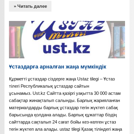
» Читать далее
Ұстаздарға арналған жаңа мүмкіндік
Құрметті ұстаздар сіздерге жаңа Ustaz tilegi – Ұстаз
тілегі Республикалық ұстаздар сайтын
ұсынамыз. Ust.kz Сайтта қазіргі уақытта 30 000 астам
сабақтар жинақталып салынды. Барлық жарияланған
материалдарды барлық ұстаздар тегін жүктеп сабақ
барысында қолдана алады. Барлық құжаттар біздің
сайттарда сақталып 24 сағат бойы кез-келген ұстаз
тегін жүктеп ала алады. ustaz tilegi Қазақ тіліндегі жаңа