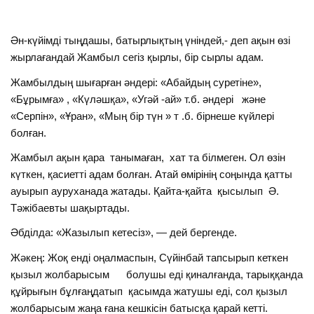
Ән-күйімді тыңдашы, батырлықтың үніндей,- деп ақын өзі
жырлағандай Жамбыл сегіз қырлы, бір сырлы адам.
Жамбылдың шығарған әндері: «Абайдың суретіне»,
«Бұрымға» , «Күләшқа», «Угәй -ай» т.б. әндері және
«Серпін», «Ұран», «Мың бір түн » т .б. бірнеше күйлері
болған.
Жамбыл ақын қара танымаған, хат та білмеген. Ол өзін
күткен, қасиетті адам болған. Атай өмірінің соңында қатты
ауырып ауруханада жатады. Қайта-қайта қысылып Ә.
Тәжібаевты шақыртады.
Әбділда: «Жазылып кетесіз», — дей бергенде.
Жәкең: Жоқ енді оңалмаспын, Сүйінбай тапсырып кеткен
қызыл жолбарысым болушы еді қиналғанда, тарыққанда
құйрығын бұлғаңдатып қасымда жатушы еді, сол қызыл
жолбарысым жаңа ғана кешкісін батысқа қарай кетті.