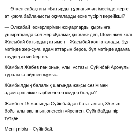
— Өткен сабақтағы «Батырдың ұрпағы» әңгімесінде жерге
ат қоюға байланысты оқиғаларды еске түсіріп көрейікші?
— Олжабай әскерлерімен жоңғарларды қырғынға
ұшыратқанда сол жер «Қалмақ қырған» деп, Шойынкөл көлі
Жасыбай батырдың атымен Жасыбай көлі аталады. Бұл
мәтінде жер-суға адам аттарын берсе, бұл мәтінде адамға
таудың атын берген.
Жамбыл Жабев пен оның ұлы ұстазы Сүйінбай Аронұлы
туралы слайдпен жұмыс.
Жамбылдың балалық шағында жақсы сезім мен
адамгершілікке тәрбиелеген кімдер болды?
Жамбыл 15 жасында Сүйінбайдан бата алған, 35 жыл
бойы ұлы ақынның өнегесін үйренген. Сүйінбайды пір
тұтқан.
Менің пірім – Сүйінбай,