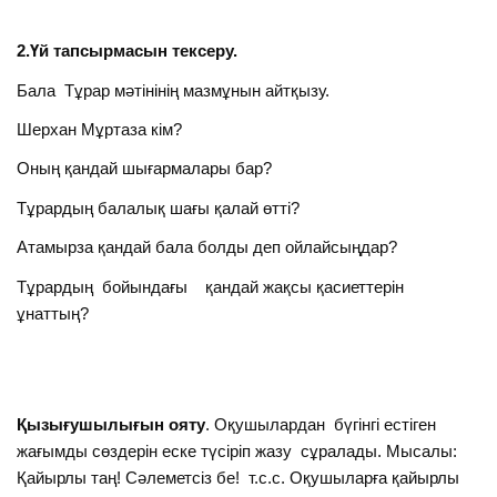
2.Үй тапсырмасын тексеру.
Бала Тұрар мәтінінің мазмұнын айтқызу.
Шерхан Мұртаза кім?
Оның қандай шығармалары бар?
Тұрардың балалық шағы қалай өтті?
Атамырза қандай бала болды деп ойлайсыңдар?
Тұрардың бойындағы қандай жақсы қасиеттерін
ұнаттың?
Қызығушылығын ояту
. Оқушылардан бүгінгі естіген
жағымды сөздерін еске түсіріп жазу сұралады. Мысалы:
Қайырлы таң! Сәлеметсіз бе! т.с.с. Оқушыларға қайырлы