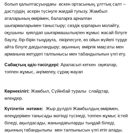
болып қалыптасуындағы өскен ортасының, ұлттық салт –
дәстүрдің әсерін түсінуге жағдай туғызу. Жамбыл
аталарының өмірімен, балаларға арналған
шығармаларымен таныстыру; сөздік қорларын молайту,
оқушыны қиялдап шығармашылықпен жұмыс жасай білуге
баулу, бір-бірін тыңдауға, пікірлесуге, өз ойын жүйелі түрде
айта білуге дағдыландыру; ақынның өмірлік мақсаты мен
арманына жетудегі талпынысы мен табандылығын үлгі ету.
Сабақтың әдіс-тәсілдері:
Араласып кеткен оқиғалар,
топпен жұмыс, әңгімелеу, сұрақ-жауап
Көрнекілігі:
Жамбыл, Сүйінбай туралы слайдтар,
өлеңдер.
Күтілетін нәтиже:
Жыр дүлділі Жамбылдың өмірімен,
өлеңдерімен танысады мәтінді түсінеді, топпен жұмыс істей
біледі, ақылдасады, жанындағыларды тыңдай біледі,
ақынның табандылығы мен талпынысын үлгі етіп алады.