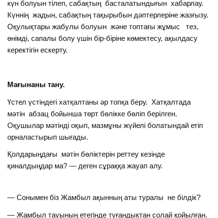
күн болуын тілеп, сабақтың басталатындығын хабарлау.
Күннің жадын, сабақтың тақырыбын дәптерлеріне жазғызу.
Оқулықтары жабулы болуын және топтағы жұмыс тез,
өнімді, сапалы болу үшін бір-біріне көмектесу, ақылдасу
керектігін ескерту.
Мағынаны тану.
Үстел үстіндегі хатқалтаны әр топқа беру. Хатқалтада
мәтін абзац бойынша төрт бөлікке бөліп берілген.
Оқушылар мәтінді оқып, мазмұны жүйелі болатындай етіп
орналастырып шығады.
Қолдарыңдағы мәтін бөліктерін реттеу кезінде
қиналдыңдар ма? — деген сұраққа жауап алу.
— Сонымен біз Жамбыл ақынның аты туралы не білдік?
— Жамбыл тауының етегінде туғандықтан солай қойылған.