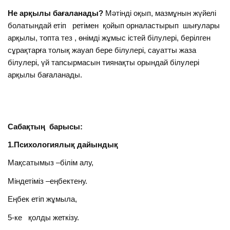
Не арқылы бағаланады?
Мәтінді оқып, мазмұнын жүйелі
болатындай етіп ретімен қойып орналастырып шығулары
арқылы, топта тез , өнімді жұмыс істей білулері, берілген
сұрақтарға толық жауап бере білулері, сауатты жаза
білулері, үй тапсырмасын тиянақты орындай білулері
арқылы бағаланады.
Сабақтың барысы:
1.Психологиялық дайындық
Мақсатымыз –білім алу,
Міндетіміз –еңбектену.
Еңбек етіп жұмыла,
5-ке қолды жеткізу.