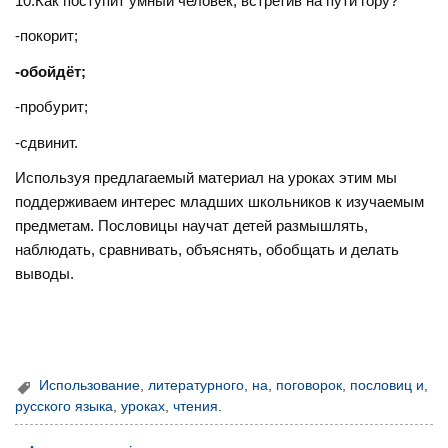
10.Как поступит умный человек, встретив на пути гору?
-покорит;
-обойдёт;
-пробурит;
-сдвинит.
Используя предлагаемый материал на уроках этим мы
поддерживаем интерес младших школьников к изучаемым
предметам. Пословицы научат детей размышлять,
наблюдать, сравнивать, объяснять, обобщать и делать
выводы.
Использование
,
литературного
,
на
,
поговорок
,
пословиц и
,
русского языка
,
уроках
,
чтения.