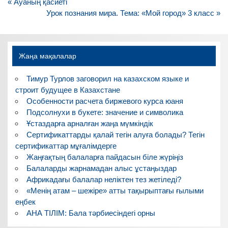
Навигация
« Ауаның қасиеті
по
Урок познания мира. Тема: «Мой город» 3 класс »
записям
Жаңа мақалалар
Тимур Турлов заговорил на казахском языке и
строит будущее в Казахстане
Особенности расчета биржевого курса юаня
Подсолнухи в букете: значение и символика
Ұстаздарға арналған жаңа мүмкіндік
Сертификаттарды қалай тегін алуға болады? Тегін
сертификаттар мұғалімдерге
Жаңғақтың балаларға пайдасын біле жүріңіз
Балаларды жарнамадан алыс ұстаңыздар
Африкадағы балалар неліктен тез жетіледі?
«Менің атам – шежіре» атты тақырыптағы ғылыми
еңбек
АНА ТІЛІМ: Бала тәрбиесіндегі орны