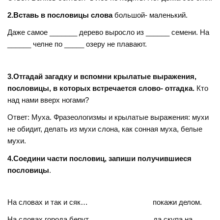
2.Вставь в пословицы слова
большой- маленький.
Даже самое _______ дерево выросло из ______ семени. На
______ челне по _____ озеру не плавают.
3.Отгадай загадку и вспомни крылатые выражения,
пословицы, в которых встречается слово-
отгадка.
Кто
над нами вверх ногами?
Ответ: Муха. Фразеологизмы и крылатые выражения: мухи
не обидит, делать из мухи слона, как сонная муха, белые
мухи.
4.Соедини части пословиц, запиши получившиеся
пословицы
.
На словах и так и сяк… покажи делом.
На словах города берут… да скупа на