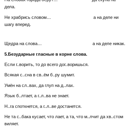
дела.
Не храбрись словом… а на деле ни
шагу вперед.
Щедра на слова… а на деле никак.
5.Безударные гласные в корне слова.
Если г..ворить, то до всего дог..воришься.
Всякая с..сна в св..ём б..ру шумит.
Умён на сл..вах, да глуп на д..лах.
Язык б..лтает, а г..л..ва не знает.
Н..га споткнется, а г..л..ве достанется.
Не та с..бака кусает, что лает, а та, что м..лчит да хв..стом
виляет.