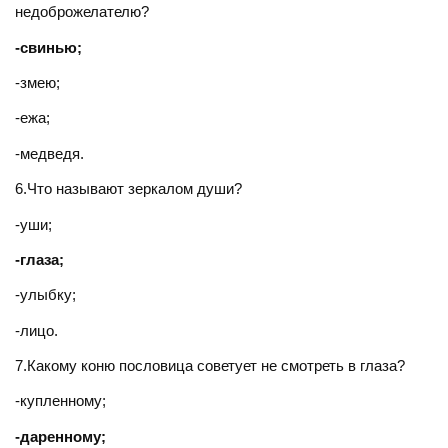
недоброжелателю?
-свинью;
-змею;
-ежа;
-медведя.
6.Что называют зеркалом души?
-уши;
-глаза;
-улыбку;
-лицо.
7.Какому коню пословица советует не смотреть в глаза?
-купленному;
-даренному;