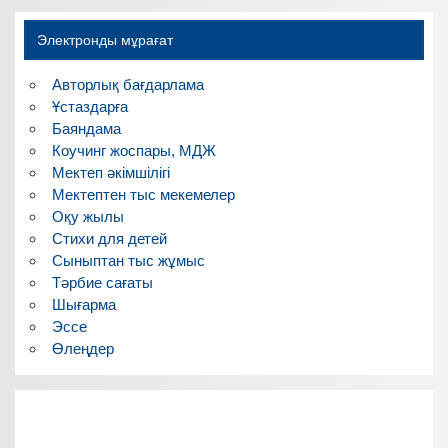
Электронды мұрағат
Авторлық бағдарлама
Ұстаздарға
Баяндама
Коучинг жоспары, МДЖ
Мектеп әкімшілігі
Мектептен тыс мекемелер
Оқу жылы
Стихи для детей
Сыныптан тыс жұмыс
Тәрбие сағаты
Шығарма
Эссе
Өлеңдер