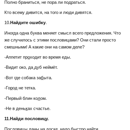
Полно браниться, не пора ли подраться.
Кто всему дивится, на того и люди дивятся.
10.
Найдите ошибку
.
Иногда одна буква меняет смысл всего предложения. Что
же случилось с этими пословицами? Они стали просто
смешными! А какие они на самом деле?
-Аппетит пр
о
ходит во время еды.
-Видит око, да
д
уб неймёт.
-Вот где собака за
б
ыта.
-Го
р
од не тетка.
-Первый блин ко
л
ом.
-Не в день
к
ах счастье.
11.Найди пословицу.
Пословицы даны на доске, надо быстро найти