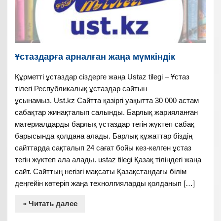
Ұстаздарға арналған жаңа мүмкіндік
Құрметті ұстаздар сіздерге жаңа Ustaz tilegi – Ұстаз
тілегі Республикалық ұстаздар сайтын
ұсынамыз. Ust.kz Сайтта қазіргі уақытта 30 000 астам
сабақтар жинақталып салынды. Барлық жарияланған
материалдарды барлық ұстаздар тегін жүктеп сабақ
барысында қолдана алады. Барлық құжаттар біздің
сайттарда сақталып 24 сағат бойы кез-келген ұстаз
тегін жүктеп ала алады. ustaz tilegi Қазақ тіліндегі жаңа
сайт. Сайттың негізгі мақсаты Қазақстандағы білім
деңгейін көтеріп жаңа технолгияларды қолданып […]
» Читать далее