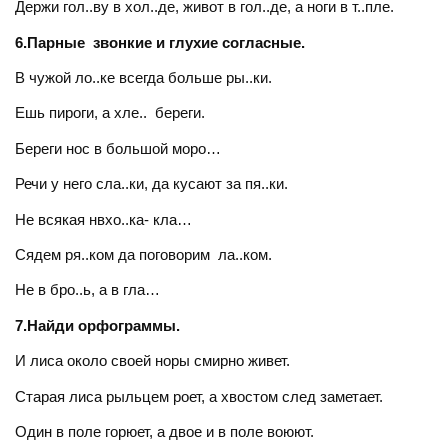
Держи гол..ву в хол..де, живот в гол..де, а ноги в т..пле.
6.Парные звонкие и глухие согласные.
В чужой ло..ке всегда больше ры..ки.
Ешь пироги, а хле.. береги.
Береги нос в большой моро…
Речи у него сла..ки, да кусают за пя..ки.
Не всякая нвхо..ка- кла…
Сядем ря..ком да поговорим ла..ком.
Не в бро..ь, а в гла…
7.Найди орфограммы.
И лиса около своей норы смирно живет.
Старая лиса рыльцем роет, а хвостом след заметает.
Один в поле горюет, а двое и в поле воюют.