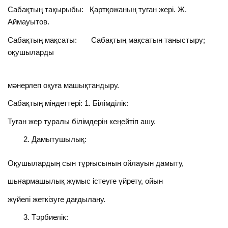
Сабақтың тақырыбы: Қартқожаның туған жері. Ж.
Аймауытов.
Сабақтың мақсаты: Сабақтың мақсатын таныстыру;
оқушыларды
мәнерлеп оқуға машықтандыру.
Сабақтың міндеттері: 1. Білімділік:
Туған жер туралы білімдерін кеңейтіп ашу.
Дамытушылық:
Оқушылардың сын тұрғысынын ойлауын дамыту,
шығармашылық жұмыс істеуге үйрету, ойын
жүйелі жеткізуге дағдылану.
Тәрбиелік: