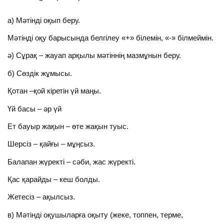
а) Мәтінді оқып беру.
Мәтінді оқу барысында белгілеу «+» білемін, «-» білмеймін.
ә) Сұрақ – жауап арқылы мәтіннің мазмұнын беру.
б) Сөздік жұмысы.
Қотан –қой кіретін үй маңы.
Үй басы – әр үй
Ет бауыр жақын – өте жақын туыс.
Шерсіз – қайғы – мұңсыз.
Балапан жүректі – сәби, жас жүректі.
Қас қарайды – кеш болды.
Жетесіз – ақылсыз.
в) Мәтінді оқушыларға оқыту (жеке, топпен, терме,