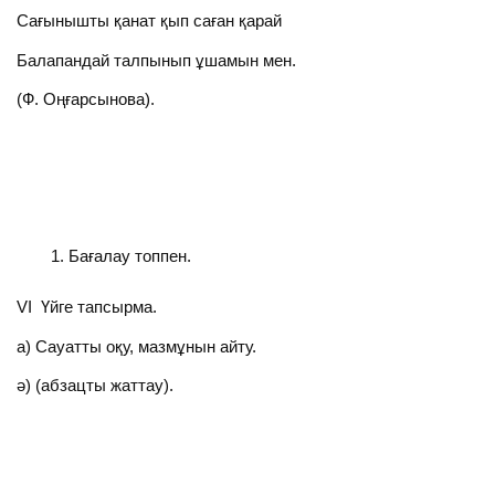
Сағынышты қанат қып саған қарай
Балапандай талпынып ұшамын мен.
(Ф. Оңғарсынова).
Бағалау топпен.
VI Үйге тапсырма.
а) Сауатты оқу, мазмұнын айту.
ә) (абзацты жаттау).