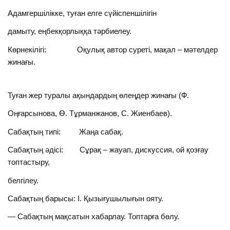
Адамгершілікке, туған елге сүйіспеншілігін
дамыту, еңбекқорлыққа тәрбиелеу.
Көрнекілігі: Оқулық автор суреті, мақал – мәтелдер
жинағы.
Туған жер туралы ақындардың өлеңдер жинағы (Ф.
Оңғарсынова, Ө. Тұрманжанов, С. Жиенбаев).
Сабақтың типі: Жаңа сабақ.
Сабақтың әдісі: Сұрақ – жауап, дискуссия, ой қозғау
топтастыру,
белгілеу.
Сабақтың барысы: І. Қызығушылығын ояту.
— Сабақтың мақсатын хабарлау. Топтарға бөлу.