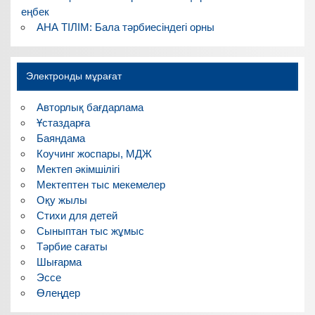
еңбек
АНА ТІЛІМ: Бала тәрбиесіндегі орны
Электронды мұрағат
Авторлық бағдарлама
Ұстаздарға
Баяндама
Коучинг жоспары, МДЖ
Мектеп әкімшілігі
Мектептен тыс мекемелер
Оқу жылы
Стихи для детей
Сыныптан тыс жұмыс
Тәрбие сағаты
Шығарма
Эссе
Өлеңдер