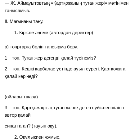
— Ж. Аймауытовтың «Қартқожаның туған жері» мәтінімен
танысамыз.
ІІ. Мағынаны тану.
Кіріспе әңгіме (автордан деректер)
а) топртарға бөліп тапсырма беру.
1 – топ. Туған жер дегенді қалай түсінеміз?
2 – топ. Кешкі қарбалас үстінде ауыл суреті. Қартқожаға
қалай көрінеді?
(ойларын жазу)
3 – топ. Қартқожақтың туған жерге деген сүйіспеншілігін
автор қалай
сипаттаған? (тауып оқу).
Оқулықпен жұмыс.