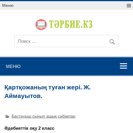
Меню
МЕНЮ
Қартқожаның туған жері. Ж.
Аймауытов.
Бастауыш сынып ашық сабақтар
Әдебиеттік оқу 2 класс