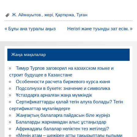
Ж. Аймауытов.
,
жері
,
Қартқожа
,
Туған
Навигация
« Бұғы ана туралы аңыз
Негізгі және туынды зат есім. »
по
записям
Жаңа мақалалар
Тимур Турлов заговорил на казахском языке и
строит будущее в Казахстане
Особенности расчета биржевого курса юаня
Подсолнухи в букете: значение и символика
Ұстаздарға арналған жаңа мүмкіндік
Сертификаттарды қалай тегін алуға болады? Тегін
сертификаттар мұғалімдерге
Жаңғақтың балаларға пайдасын біле жүріңіз
Балаларды жарнамадан алыс ұстаңыздар
Африкадағы балалар неліктен тез жетіледі?
«Менің атам – шежіре» атты тақырыптағы ғылыми