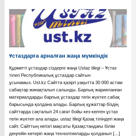
Ұстаздарға арналған жаңа мүмкіндік
Құрметті ұстаздар сіздерге жаңа Ustaz tilegi – Ұстаз
тілегі Республикалық ұстаздар сайтын
ұсынамыз. Ust.kz Сайтта қазіргі уақытта 30 000 астам
сабақтар жинақталып салынды. Барлық жарияланған
материалдарды барлық ұстаздар тегін жүктеп сабақ
барысында қолдана алады. Барлық құжаттар біздің
сайттарда сақталып 24 сағат бойы кез-келген ұстаз
тегін жүктеп ала алады. ustaz tilegi Қазақ тіліндегі жаңа
сайт. Сайттың негізгі мақсаты Қазақстандағы білім
деңгейін көтеріп жаңа технолгияларды қолданып […]