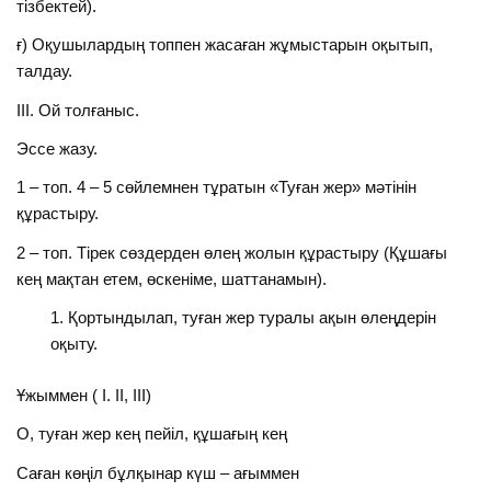
тізбектей).
ғ) Оқушылардың топпен жасаған жұмыстарын оқытып,
талдау.
ІІІ. Ой толғаныс.
Эссе жазу.
1 – топ. 4 – 5 сөйлемнен тұратын «Туған жер» мәтінін
құрастыру.
2 – топ. Тірек сөздерден өлең жолын құрастыру (Құшағы
кең мақтан етем, өскеніме, шаттанамын).
Қортындылап, туған жер туралы ақын өлеңдерін
оқыту.
Ұжыммен ( І. ІІ, ІІІ)
О, туған жер кең пейіл, құшағың кең
Саған көңіл бұлқынар күш – ағыммен