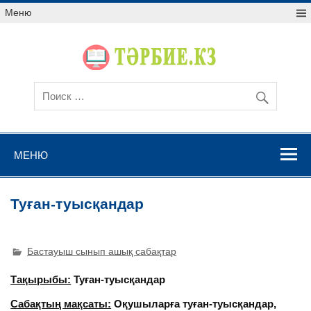
Меню
МЕНЮ
Туған-туысқандар
Бастауыш сынып ашық сабақтар
Тақырыбы:
Туған-туысқандар
Сабақтың мақсаты:
Оқушыларға туған-туысқандар,