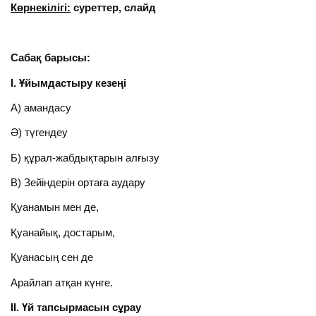
Көрнекілігі:
суреттер, слайд
Сабақ барысы:
І. Ұйымдастыру кезеңі
А) амандасу
Ә) түгендеу
Б) құрал-жабдықтарын алғызу
В) Зейіндерін ортаға аудару
Қуанамын мен де,
Қуанайық, достарым,
Қуанасың сен де
Арайлап атқан күнге.
ІІ. Үй тапсырмасын сұрау