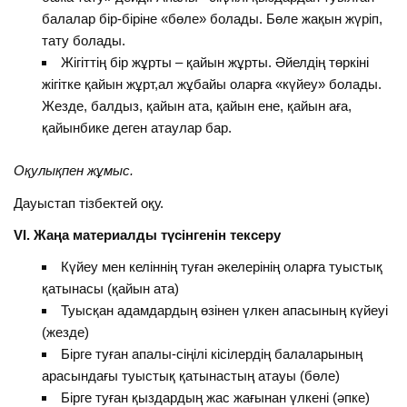
балалар бір-біріне «бөле» болады. Бөле жақын жүріп,
тату болады.
Жігіттің бір жұрты – қайын жұрты. Әйелдің төркіні
жігітке қайын жұрт,ал жұбайы оларға «күйеу» болады.
Жезде, балдыз, қайын ата, қайын ене, қайын аға,
қайынбике деген атаулар бар.
Оқулықпен жұмыс.
Дауыстап тізбектей оқу.
VІ. Жаңа материалды түсінгенін тексеру
Күйеу мен келіннің туған әкелерінің оларға туыстық
қатынасы (қайын ата)
Туысқан адамдардың өзінен үлкен апасының күйеуі
(жезде)
Бірге туған апалы-сіңілі кісілердің балаларының
арасындағы туыстық қатынастың атауы (бөле)
Бірге туған қыздардың жас жағынан үлкені (әпке)