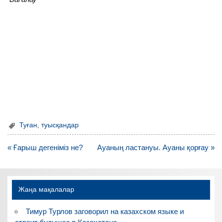
Туған
,
туысқандар
Навигация
« Ғарыш дегеніміз не?
Ауаның ластануы. Ауаны қорғау »
по
записям
Жаңа мақалалар
Тимур Турлов заговорил на казахском языке и