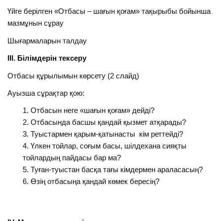
Үйге берілген «Отбасы – шағын қоғам» тақырыбы бойынша
мазмұнын сұрау
Шығармаларын талдау
ІІІ. Білімдерін тексеру
Отбасы құрылымын көрсету (2 слайд)
Ауызша сұрақтар қою:
Отбасын неге «шағын қоғам» дейді?
Отбасында басшы қандай қызмет атқарады?
Туыстармен қарым-қатынасты кім реттейді?
Үлкен тойлар, соғым басы, шілдехана сияқты
тойлардың пайдасы бар ма?
Туған-туыстан басқа тағы кімдермен араласасың?
Өзің отбасыңа қандай көмек бересің?