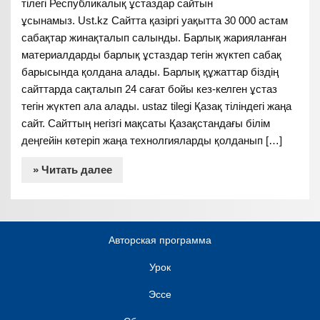
тілегі Республикалық ұстаздар сайтын
ұсынамыз. Ust.kz Сайтта қазіргі уақытта 30 000 астам
сабақтар жинақталып салынды. Барлық жарияланған
материалдарды барлық ұстаздар тегін жүктеп сабақ
барысында қолдана алады. Барлық құжаттар біздің
сайттарда сақталып 24 сағат бойы кез-келген ұстаз
тегін жүктеп ала алады. ustaz tilegi Қазақ тіліндегі жаңа
сайт. Сайттың негізгі мақсаты Қазақстандағы білім
деңгейін көтеріп жаңа технолгияларды қолданып […]
» Читать далее
Авторская программа
Урок
Эссе