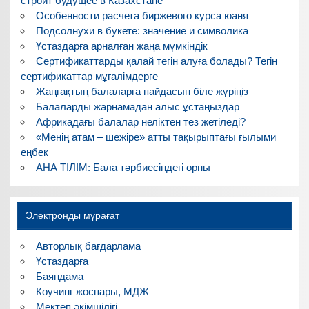
строит будущее в Казахстане
Особенности расчета биржевого курса юаня
Подсолнухи в букете: значение и символика
Ұстаздарға арналған жаңа мүмкіндік
Сертификаттарды қалай тегін алуға болады? Тегін
сертификаттар мұғалімдерге
Жаңғақтың балаларға пайдасын біле жүріңіз
Балаларды жарнамадан алыс ұстаңыздар
Африкадағы балалар неліктен тез жетіледі?
«Менің атам – шежіре» атты тақырыптағы ғылыми
еңбек
АНА ТІЛІМ: Бала тәрбиесіндегі орны
Электронды мұрағат
Авторлық бағдарлама
Ұстаздарға
Баяндама
Коучинг жоспары, МДЖ
Мектеп әкімшілігі