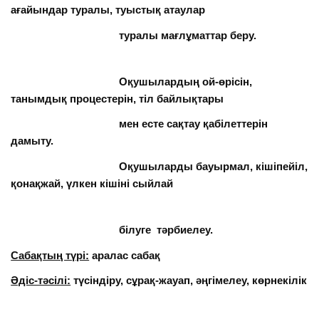
ағайындар туралы, туыстық атаулар
туралы мағлұматтар беру.
Оқушылардың ой-өрісін,
танымдық процестерін, тіл байлықтары
мен есте сақтау қабілеттерін
дамыту.
Оқушыларды бауырмал, кішіпейіл,
қонақжай, үлкен кішіні сыйлай
білуге тәрбиелеу.
Сабақтың түрі:
аралас сабақ
Әдіс-тәсілі:
түсіндіру, сұрақ-жауап, әңгімелеу, көрнекілік