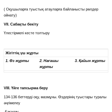
( Оқушыларға туыстық атауларға байланысты рөлдер
ойнату)
VІІ. Сабақты бекіту
Үлестірмелі кесте толтыру
Жігіттің үш жұрты
1. Өз жұрты
2. Нағашы
3. Қайын жұрты
жұрты
VІІІ. Үйге тапсырма беру
134-136 беттерді оқу, мазмұны. Өздерінің туыстары туралы
әңгімелеу
Бағалау