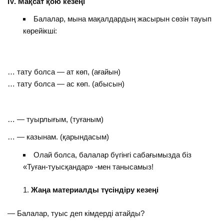
І
V
. Мақсат қою кезеңі
Балалар, мына мақалдардың жасырын сөзін тауып
көрейікші:
… тату болса — ат көп, (ағайын)
… тату болса — ас көп. (абысын)
… — туырлығым, (туғаным)
… — казынам. (қарындасым)
Олай болса, балалар бүгінгі сабағымызда біз
«Туған-туысқандар» -мен танысамыз!
Жаңа материалды түсіндіру кезеңі
— Балалар, туыс деп кімдерді атайды?