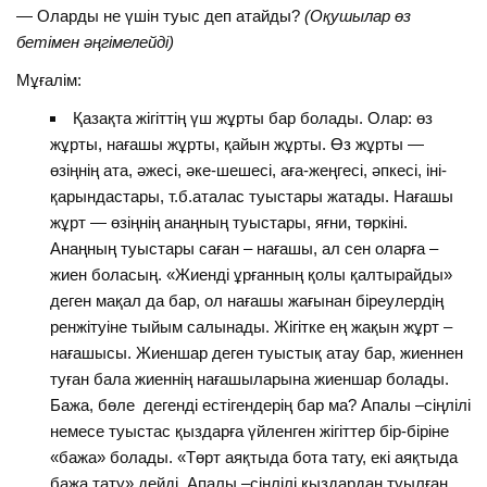
— Оларды не үшін туыс деп атайды?
(Оқушылар өз
бетімен әңгімелейді)
Мұғалім:
Қазақта жігіттің үш жұрты бар болады. Олар: өз
жұрты, нағашы жұрты, қайын жұрты. Өз жұрты —
өзіңнің ата, әжесі, әке-шешесі, аға-жеңгесі, әпкесі, іні-
қарындастары, т.б.аталас туыстары жатады. Нағашы
жұрт — өзіңнің анаңның туыстары, яғни, төркіні.
Анаңның туыстары саған – нағашы, ал сен оларға –
жиен боласың. «Жиенді ұрғанның қолы қалтырайды»
деген мақал да бар, ол нағашы жағынан біреулердің
ренжітуіне тыйым салынады. Жігітке ең жақын жұрт –
нағашысы. Жиеншар деген туыстық атау бар, жиеннен
туған бала жиеннің нағашыларына жиеншар болады.
Бажа, бөле дегенді естігендерің бар ма? Апалы –сіңлілі
немесе туыстас қыздарға үйленген жігіттер бір-біріне
«бажа» болады. «Төрт аяқтыда бота тату, екі аяқтыда
бажа тату» дейді. Апалы –сіңлілі қыздардан туылған