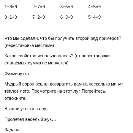
1+8=9 2+7=9 3+6=9 4+5=9
9+1=9 7+2=9 6+3=9 5+4=9
Что мы сделали, что бы получить второй ряд примеров?
(перестановка местами)
Какое свойство использовалось? (от перестановки
слагаемых сумма не меняется)
Физминутка
Мудрый ворон решил возвратить вам на несколько минут
тёплое лето. Посмотрите на этот луг. Погрейтесь,
отдохните.
Вышли уточки на луг,
Пролетел весёлый жук…
Задача