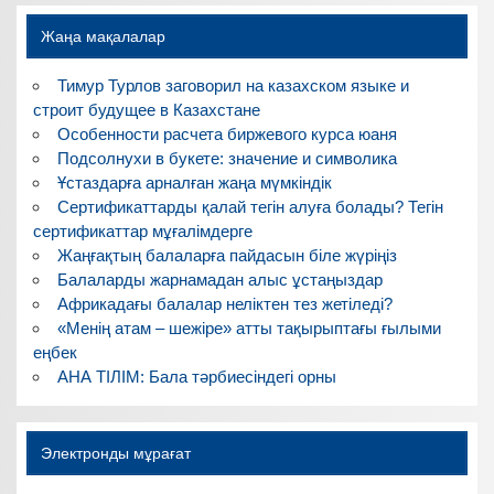
Жаңа мақалалар
Тимур Турлов заговорил на казахском языке и
строит будущее в Казахстане
Особенности расчета биржевого курса юаня
Подсолнухи в букете: значение и символика
Ұстаздарға арналған жаңа мүмкіндік
Сертификаттарды қалай тегін алуға болады? Тегін
сертификаттар мұғалімдерге
Жаңғақтың балаларға пайдасын біле жүріңіз
Балаларды жарнамадан алыс ұстаңыздар
Африкадағы балалар неліктен тез жетіледі?
«Менің атам – шежіре» атты тақырыптағы ғылыми
еңбек
АНА ТІЛІМ: Бала тәрбиесіндегі орны
Электронды мұрағат