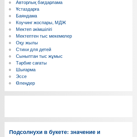
Авторлық бағдарлама
Ұстаздарға
Баяндама
Коучинг жоспары, МДЖ
Мектеп әкімшілігі
Мектептен тыс мекемелер
Оқу жылы
Стихи для детей
Сыныптан тыс жұмыс
Тәрбие сағаты
Шығарма
Эссе
Өлеңдер
Подсолнухи в букете: значение и