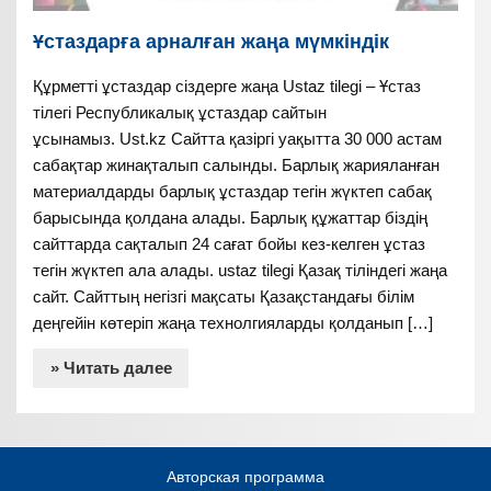
Ұстаздарға арналған жаңа мүмкіндік
Құрметті ұстаздар сіздерге жаңа Ustaz tilegi – Ұстаз
тілегі Республикалық ұстаздар сайтын
ұсынамыз. Ust.kz Сайтта қазіргі уақытта 30 000 астам
сабақтар жинақталып салынды. Барлық жарияланған
материалдарды барлық ұстаздар тегін жүктеп сабақ
барысында қолдана алады. Барлық құжаттар біздің
сайттарда сақталып 24 сағат бойы кез-келген ұстаз
тегін жүктеп ала алады. ustaz tilegi Қазақ тіліндегі жаңа
сайт. Сайттың негізгі мақсаты Қазақстандағы білім
деңгейін көтеріп жаңа технолгияларды қолданып […]
» Читать далее
Авторская программа