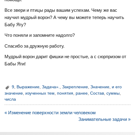
Все звери и птицы рады вашим успехам. Чему же вас
научил мудрый ворон? А чему вы можете теперь научить
Бабу Ягу?
Что поняли и запомните надолго?
Спасибо за дружную работу.
Мудрый ворон дарит фишки не простые, а с сюрпризом от
Бабы Яги!
9
,
Выражение
,
Задача».
,
Закрепление
,
Значение
,
и его
значение
,
изученных тем
,
понятия
,
ранее
,
Состав
,
суммы
,
числа
Навигация
« Изменение поверхности земли человеком
по
Занимательные задачи »
записям