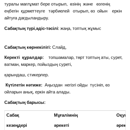
туралы мағлұмат бере отырып, өзінің және өзгенің
еңбегін құрметтеуге тәрбиелей отырып, өз ойын еркін
айтуға дағдыландыру.
Сабақтың түрі,әдіс-тәсілі
: жаңа, топтық жұмыс
Сабақтың көрнекілігі:
Слайд,
Керекті құралдар:
топшамалар, төрт топтың аты, сурет,
ватман, маркер, пойыздың суреті,
қарындаш, стикерлер.
Күтілетін нәтиже:
Аңыздан негізгі ойды түсініп, өз
ойларын анық, еркін айта алады.
Сабақтың барысы:
Сабақ
Мұғалімнің
Оқуш
кезеңдері
әрекеті
әрекет