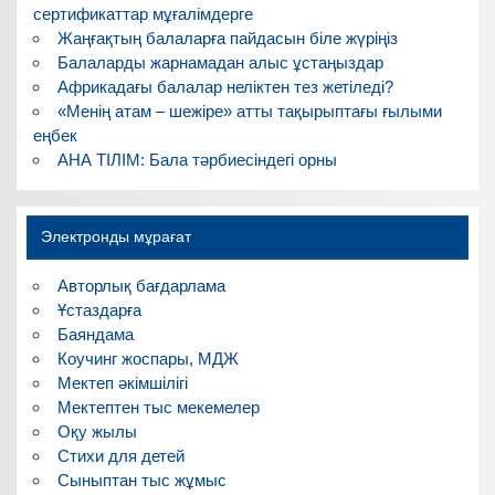
сертификаттар мұғалімдерге
Жаңғақтың балаларға пайдасын біле жүріңіз
Балаларды жарнамадан алыс ұстаңыздар
Африкадағы балалар неліктен тез жетіледі?
«Менің атам – шежіре» атты тақырыптағы ғылыми
еңбек
АНА ТІЛІМ: Бала тәрбиесіндегі орны
Электронды мұрағат
Авторлық бағдарлама
Ұстаздарға
Баяндама
Коучинг жоспары, МДЖ
Мектеп әкімшілігі
Мектептен тыс мекемелер
Оқу жылы
Стихи для детей
Сыныптан тыс жұмыс