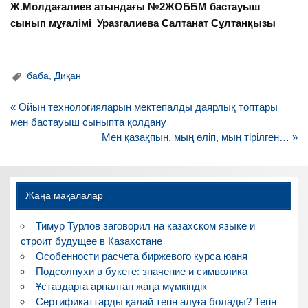
Ж.Молдағалиев атындағы №2ЖОББМ бастауыш
сынып мұғалімі Уразгалиева Салтанат Сұлтанқызы
баба
,
Диқан
Навигация
« Ойын технологияларын мектепалды даярлық топтары
по
мен бастауыш сыныпта қолдану
записям
Мен қазақпын, мың өліп, мың тірілген… »
Жаңа мақалалар
Тимур Турлов заговорил на казахском языке и
строит будущее в Казахстане
Особенности расчета биржевого курса юаня
Подсолнухи в букете: значение и символика
Ұстаздарға арналған жаңа мүмкіндік
Сертификаттарды қалай тегін алуға болады? Тегін