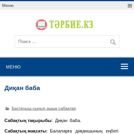
Меню
МЕНЮ
Диқан баба
Бастауыш сынып ашық сабақтар
Сабақтың тақырыбы
: Диқан баба.
Сабақтың мақсаты
: Балаларға диқаншының еңбегі