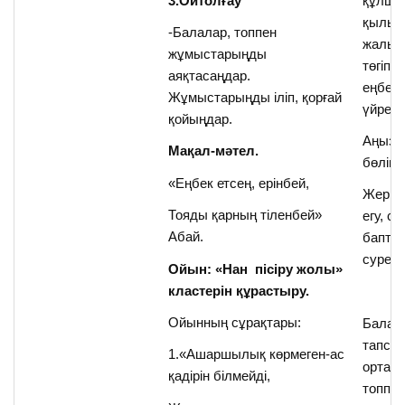
3.Ойтолғау
құлшы
қылып
-Балалар, топпен
жалын
жұмыстарыңды
төгіп,
аяқтасаңдар.
еңбект
Жұмыстарыңды іліп, қорғай
үйренд
қойыңдар.
Аңызд
Мақал-мәтел.
бөліп
«Еңбек етсең, ерінбей,
Жер жы
Тояды қарның тіленбей»
егу, с
Абай.
баптау,
суретт
Ойын: «Нан пісіру жолы»
кластерін құрастыру.
Ойынның сұрақтары:
Балал
тапсы
1.«Ашаршылық көрмеген-ас
ортағ
қадірін білмейді,
топпе