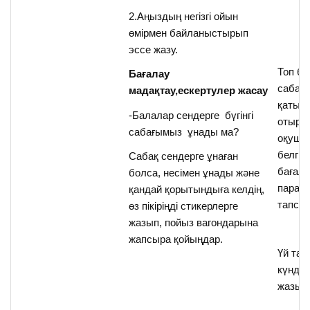
2.Аңыздың негізгі ойын
өмірмен байланыстырып
эссе жазу.
Топ б
Бағалау
сабақ
мадақтау,ескертулер жасау
қатыс
-Балалар сендерге бүгінгі
отырғ
сабағымыз ұнады ма?
оқуш
белгіл
Сабақ сендерге ұнаған
бағал
болса, несімен ұнады және
парақ
қандай қорытындыға келдің,
тапсы
өз пікіріңді стикерлерге
жазып, пойыз вагондарына
жапсыра қойыңдар.
Үй та
күндел
жазып