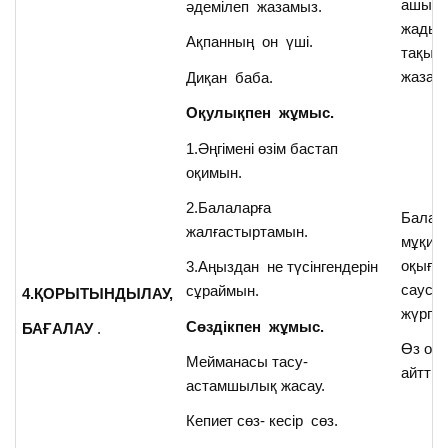
ашып, 
әдемілеп жазамыз.
жады 
Ақпанның он үші.
тақыр
жазад
Диқан баба.
Оқулықпен жұмыс.
1.Әңгімені өзім бастап
оқимын.
2.Балаларға
Балал
жалғастыртамын.
мұқият
оқыған
3.Аңыздан не түсінгендерін
сауса
сұраймын.
4.ҚОРЫТЫНДЫЛАУ,
жүргіз
Сөздікпен жұмыс.
БАҒАЛАУ
.
Өз ой
Мейманасы тасу-
айтты.
астамшылық жасау.
Кепиет сөз- кесір сөз.