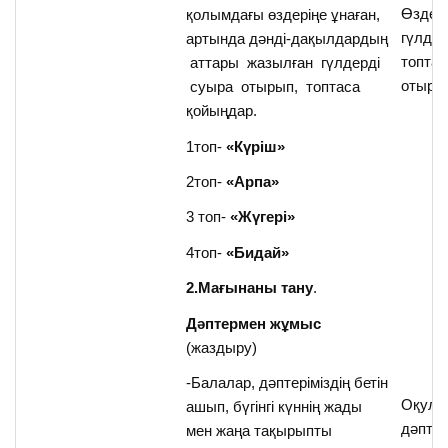
Өздері
қолымдағы өздеріңе ұнаған,
гүлдер
артында дәнді-дақылдардың
топта
аттары жазылған гүлдерді
отыра
суыра отырып, топтаса
қойыңдар.
1топ-
«Күріш»
2топ-
«Арпа»
3 топ-
«Жүгері»
4топ-
«Бидай»
2.Мағынаны тану
.
Дәптермен жұмыс
(жаздыру)
-Балалар, дәптеріміздің бетін
Оқулы
ашып, бүгінгі күннің жады
дәптер
мен жаңа тақырыпты