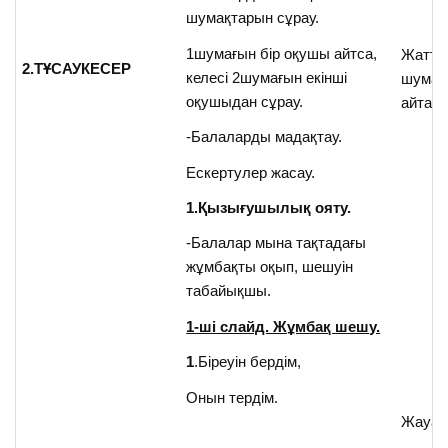
шумақтарын сұрау.
1шумағын бір оқушы айтса,
Жатта
2.ТҰСАУКЕСЕР
келесі 2шумағын екінші
шумақ
оқушыдан сұрау.
айтад
-Балаларды мадақтау.
Ескертулер жасау.
1.Қызығушылық ояту.
-Балалар мына тақтадағы
жұмбақты оқып, шешуін
табайықшы.
1-ші слайд. Жұмбақ шешу.
1
.Біреуін бердім,
Онын тердім.
Жауаб