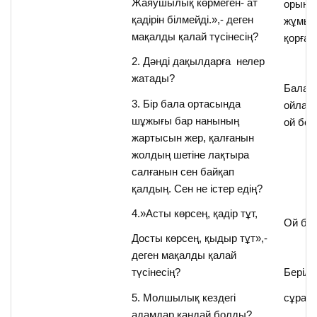
Жаяушылық көрмеген- ат
орынд
қадірін білмейді.»,- деген
жұмыс
мақалды қалай түсінесің?
қорғад
2. Дәнді дақылдарға нелер
жатады?
Балал
3. Бір бала ортасында
ойлар
шұжығы бар нанының
ой бөлі
жартысын жер, қалғанын
жолдың шетіне лақтыра
салғанын сен байқап
қалдың. Сен не істер едің?
4.»Асты көрсең, қадір тұт,
Ой бөл
Досты көрсең, қыдыр тұт»,-
деген мақалды қалай
түсінесің?
Берілг
5. Молшылық кездегі
сұрақт
адамдар қандай болды?