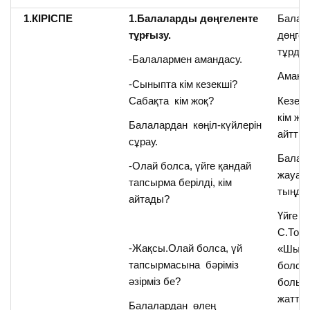
1.КІРІСПЕ
1.Балаларды дөңгеленте
Балал
тұрғызу.
дөңге
тұрды
-Балалармен амандасу.
Аманд
-Сыныпта кім кезекші?
Сабақта кім жоқ?
Кезекш
кім жо
Балалардан көңіл-күйлерін
айтты.
сұрау.
Балал
-Олай болса, үйге қандай
жауап
тапсырма берілді, кім
тыңда
айтады?
Үйге
С.Тор
-Жақсы.Олай болса, үй
«Шығам
тапсырмасына бәріміз
болса
әзірміз бе?
болып»
жаттқа
Балалардан өлең