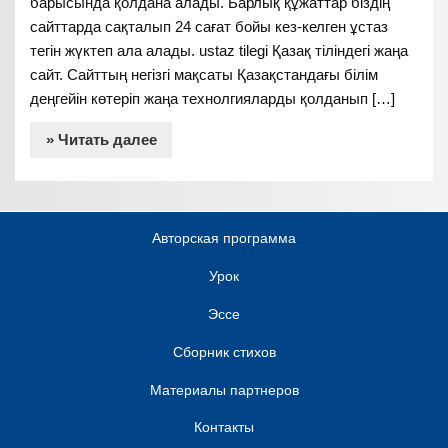
барысында қолдана алады. Барлық құжаттар біздің
сайттарда сақталып 24 сағат бойы кез-келген ұстаз
тегін жүктеп ала алады. ustaz tilegi Қазақ тіліндегі жаңа
сайт. Сайттың негізгі мақсаты Қазақстандағы білім
деңгейін көтеріп жаңа технолгияларды қолданып […]
» Читать далее
Авторская программа
Урок
Эссе
Сборник стихов
Материалы партнеров
Контакты