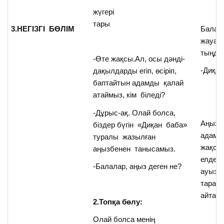
жүгері
тары
3.НЕГІЗГІ БӨЛІМ
Балал
жауап
тыңдау
-Өте жақсы.Ал, осы дәнді-
-Диқа
дақылдарды егіп, өсіріп,
баптайтын адамды қалай
атаймыз, кім біледі?
-Дұрыс-ақ. Олай болса,
Аңыз д
біздер бүгін «Диқан баба»
адамны
туралы жазылған
жақсы 
аңызбенен танысамыз.
елден 
-Балалар, аңыз деген не?
ауызд
тарау
айтад
2.Топқа бөлу:
Олай болса менің