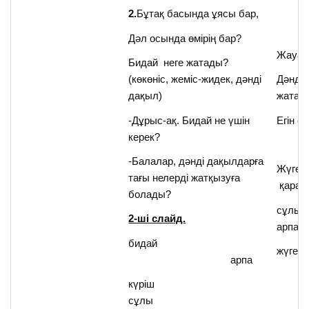
2.
Бұтақ басында ұясы бар,
Дәл осында өмірің бар?
Жауаб
Бидай неге жатады?
(көкөніс, жеміс-жидек, дәнді
Дәнді 
дақыл)
жатад
-Дұрыс-ақ. Бидай не үшін
Егін ег
керек?
-Балалар, дәнді дақылдарға
Жүгері
тағы нелерді жатқызуға
қараб
болады?
сұлы, 
2-ші слайд.
арпа,
бидай
жүгері 
арпа
күріш
сұлы