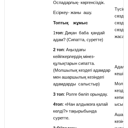
Оспадарлық- көргенсіздік.
Түсін
Есіркеу- жаны ашу.
сөзде
Топтық жұмыс
сөздік
сөзді
1
топ
: Диқан баба қандай
жасад
адам? (Сипатта, суретте)
2 топ
: Аңыздағы
кейіпкерлердің мінез-
құлықтарын сипатта.
Адал, 
(Молшылық кездегі адамдар
кешірім
мен ашаршылық кезіндегі
Молш
адамдарды салыстыр)
кезде-
3 топ
: Ролге бөліп орындау.
кепиет
4топ
: «Нан алдымзға қалай
ысыра
келді?» тақырыбында
Ашар
суретте.
кезінд