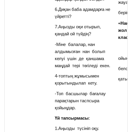
жауап
6.Диқан баба адамдарға не
беріп,
үйретті?
«Нан 
7.Аңызды оқи отырып,
жолы
қандай ой түйдің?
класт
-Міне балалар, нан
алдымызған нан болып
ойыны
келуі үшін де қаншама
маңдай тері төгіледі екен.
белсе
4-топтың жұмысымен
қатыс
қорытындылап кету.
-Топ басшылар бағалау
парақтарын таспсыра
қойыңдар.
Үй тапсырмасы
:
1.Аңызды түсініп оқу.