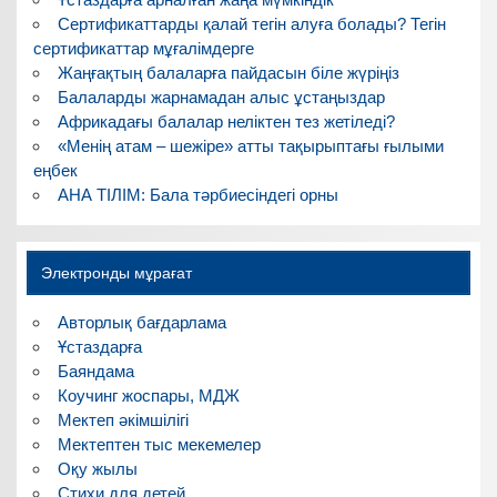
Сертификаттарды қалай тегін алуға болады? Тегін
сертификаттар мұғалімдерге
Жаңғақтың балаларға пайдасын біле жүріңіз
Балаларды жарнамадан алыс ұстаңыздар
Африкадағы балалар неліктен тез жетіледі?
«Менің атам – шежіре» атты тақырыптағы ғылыми
еңбек
АНА ТІЛІМ: Бала тәрбиесіндегі орны
Электронды мұрағат
Авторлық бағдарлама
Ұстаздарға
Баяндама
Коучинг жоспары, МДЖ
Мектеп әкімшілігі
Мектептен тыс мекемелер
Оқу жылы
Стихи для детей