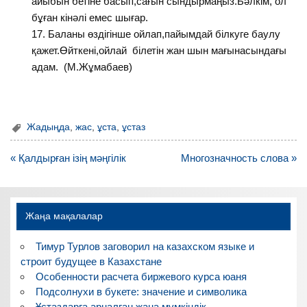
айыбын бетіне басып,сағын сындырмаңыз.Бәлкім, ол
бұған кінәлі емес шығар.
Баланы өздігінше ойлап,пайымдай білкуге баулу
қажет.Өйткені,ойлай білетін жан шын мағынасындағы
адам. (М.Жұмабаев)
Жадыңда
,
жас
,
ұста
,
ұстаз
Навигация
« Қалдырған ізің мәңгілік
Многозначность слова »
по
записям
Жаңа мақалалар
Тимур Турлов заговорил на казахском языке и
строит будущее в Казахстане
Особенности расчета биржевого курса юаня
Подсолнухи в букете: значение и символика
Ұстаздарға арналған жаңа мүмкіндік