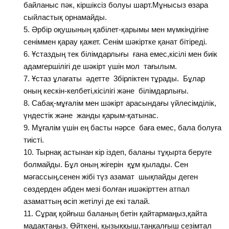
байланыс пәк, кіршіксіз болуы шарт.Мұнысыз өзара
сыйластық орнамайды.
Әрбір оқушының қабілет-қарымы мен мүмкіндігіне
сеніммен қарау қажет. Сенім шәкіртке қанат бітіреді.
Ұстаздың тек білімдарлығы ғана емес,кісілі мен биік
адамгершілігі де шәкірт үшін мол тағылым.
Ұстаз ұлағаты әдетте 3бірліктен тұрады. Бұлар
оның кескін-келбеті,кісілігі және білімдарлығы.
Сабақ-мұғалім мен шәкірт арасындағы үйлесімділік,
үндестік және жанды қарым-қатынас.
Мұғалім үшін ең басты нәрсе баға емес, бала болуға
тиісті.
Тырнақ астынан кір іздеп, баланы тұқырта беруге
болмайды. Бұл оның жігерін құм қылады. Сен
мәгассың,сенен жібі түз азамат шықпайды деген
сөздерден әбден мезі болған ишәкірттен атпал
азаматтың өсіп жетілуі де екі талай.
Сұрақ қойғыш баланың бетін қайтармаңыз,қайта
мадақтаңыз. Өйткені, қызыққыш,таңқалғыш сезімтал