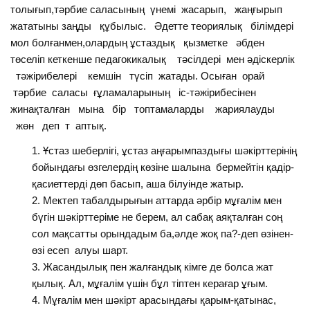
толығып,тәрбие саласының үнемі жасарып, жаңғырып
жататыны заңды құбылыс. Әдетте теориялық білімдері
мол болғанмен,олардың ұстаздық қызметке әбден
төселіп кеткенше педагокикалық тәсілдері мен әдіскерлік
тәжірибелері кемшін түсіп жатады. Осыған орай
тәрбие саласы ғұламаларының іс-тәжірибесінен
жинақталған мына бір топтамаларды жариялауды
жөн деп т аптық.
Ұстаз шеберлігі, ұстаз аңғарымпаздығы шәкірттерінің
бойындағы өзгелердің көзіне шалына бермейтін қадір-
қасиеттерді дөп басып, аша білуінде жатыр.
Мектеп табалдырығын аттарда әрбір мұғалім мен
бүгін шәкірттеріме не берем, ал сабақ аяқталған соң
сол мақсатты орындадым ба,әлде жоқ па?-деп өзінен-
өзі есеп алуы шарт.
Жасандылық пен жалғандық кімге де болса жат
қылық. Ал, мұғалім үшін бұл тіптен керағар ұғым.
Мұғалім мен шәкірт арасындағы қарым-қатынас,