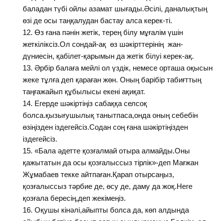
баладан түбі ойлы азамат шығады.Әсілі, даналықтың
өзі де осы таңқалудан бастау алса керек-ті.
Өз ғана пәнін жетік, терең білу мұғалім үшін
жеткіліксіз.Ол сондай-ақ өз шәкірттерінің жан-
дүниесін, қабілет-қарымын да жетік білуі керек-ақ.
Әрбір балаға мейлі ол үздік, немесе орташа оқысын
жеке тұлға деп қараған жөн. Оның барібір табиғттың
таңғажайып құбылысы екені ақиқат.
Егерде шәкіртіңіз сабаққа селсоқ
болса.қызығушылық танытпаса,онда оның себебін
өзіңізден іздегейсіз.Содан соң ғана шәкіртіңізден
іздегейсіз.
«Бала әдетте қозғалмай отыра алмайды.Оны
қажытатын да осы қозғалыссыз тірлік»-деп Мағжан
Жұмабаев текке айтпаған.Қарап отырсаңыз,
қозғалыссыз тәрбие де, өсу де, даму да жоқ.Неге
қозғала бересің,деп жекімеңіз.
Оқушы кінәлі,айыпты болса да, көп алдында