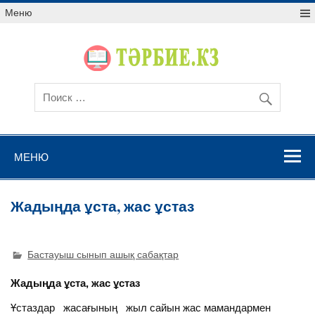
Меню
МЕНЮ
Жадыңда ұста, жас ұстаз
Бастауыш сынып ашық сабақтар
Жадыңда ұста, жас ұстаз
Ұстаздар жасағының жыл сайын жас мамандармен