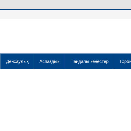
Денсаулық
Аспаздық
Пайдалы кеңестер
Тәрби