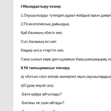
І.Ұйымдастыру кезеңі.
1.Оқушылырды түгелдеп,құрал-жабдықтарын даярл
2.Психологиялық дайындық
Қай баланың «бесі» көп,
Сол баланың есі көп
Кімдер алса «төртті» көп,
Сана сынып көркі деп-шумағын баяу,шапшаңырақ,тез
ІІ.Үй тапсырмасын тексеру.
а) «Алтын сөз» өлеңін мәнерлеп оқып,оқушылардың 
ә)Сұрақ-жауап алу:
-Бата қайда айтылады?
-Батаны не үшін айтады?