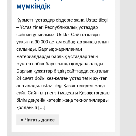
мүмкіндік
Құрметті ұстаздар сіздерге жаңа Ustaz tilegi
– Ұстаз тілегі Республикалық ұстаздар
сайтын ұсынамыз. Ust.kz Сайтта қазіргі
уақытта 30 000 астам сабақтар жинақталып
салынды. Барлық жарияланған
материалдарды барлық ұстаздар тегін
жүктеп сабақ барысында қолдана алады.
Барлық құжаттар біздің сайттарда сақталып
24 сағат бойы кез-келген ұстаз тегін жүктеп
ала алады. ustaz tilegi Қазақ тіліндегі жаңа
сайт. Сайттың негізгі мақсаты Қазақстандағы
білім деңгейін көтеріп жаңа технолгияларды
қолданып […]
» Читать далее