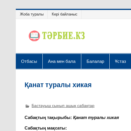
Жоба туралы
Кері байланыс
Отбасы
Ана мен бала
Балалар
Ұстаз
Қанат туралы хикая
Бастауыш сынып ашық сабақтар
Сабақтың тақырыбы:
Қанат туралы хикая
Сабақтың мақсаты: