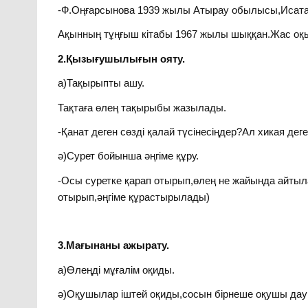
-Ф.Оңғарсынова 1939 жылы Атырау обылысы,Исатай
Ақынның тұңғыш кітабы 1967 жылы шыққан.Жас оқы
2.Қызығушылығын ояту.
а)Тақырыпты ашу.
Тақтаға өлең тақырыбы жазылады.
-Қанат деген сөзді қалай түсінесіңдер?Ал хикая дег
ә)Сурет бойынша әңгіме құру.
-Осы суретке қарап отырып,өлең не жайында айтыл
отырып,әңгіме құрастырылады)
3.Мағынаны ажырату.
а)Өлеңді мұғалім оқиды.
ә)Оқушылар іштей оқиды,сосын бірнеше оқушы дау