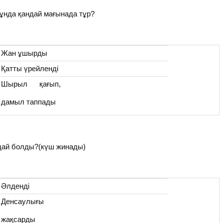
ұнда қандай мағынада тұр?
Жан ұшырды
Қатты үрейленді
Шырыл қағып,
дамыл таппады
ндай болды?(күш жинады)
Әлденді
Денсаулығы
жақсарды