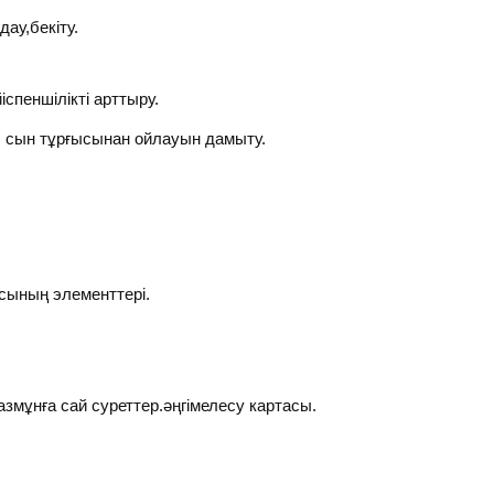
дау,бекіту.
іспеншілікті арттыру.
 сын тұрғысынан ойлауын дамыту.
сының элементтері.
змұнға сай суреттер.әңгімелесу картасы.