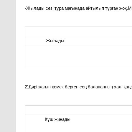
-Жылады сөзі тура мағынада айтылып тұрған жоқ.М
Жылады
2)Дәрі жағып көмек берген соң балапанның халі қа
Күш жинады