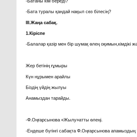
-Батаны кім береді?
-Бата туралы қандай нақыл сөз білесің?
ІІІ.Жаңа сабақ.
1.Кіріспе
-Балалар қазір мен бір шумақ өлең оқимын,кімдікі
Жер бетінің ғұмыры
Күн нұрымен арайлы
Біздің үйдің жылуы
Анамыздан тарайды.
-Ф.Оңғарсынова «Жылу»атты өлеңі.
-Ендеше бүгінгі сабақта Ф.Оңғарсынова апамыздың 