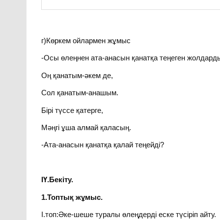
г)Көркем ойлармен жұмыс
-Осы өлеңнен ата-анасын қанатқа теңеген жолдард
Оң қанатым-әкем де,
Сол қанатым-анашым.
Бірі түссе қатерге,
Мәңгі ұша алмай қаласың.
-Ата-анасын қанатқа қалай теңейді?
ІҮ.Бекіту.
1.Топтық жұмыс.
І.топ:Әке-шеше туралы өлеңдерді еске түсіріп айту.