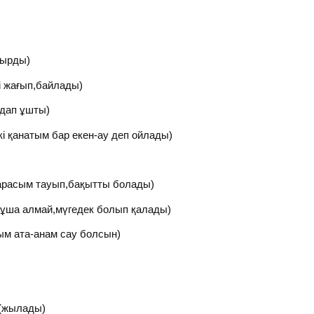
дырды)
і жағып,байлады)
лдап ұшты)
кі қанатым бар екен-ау деп ойлады)
 жарасым тауып,бақытты болады)
к ұша алмай,мүгедек болып қалады)
тым ата-анам сау болсын)
?(жылады)