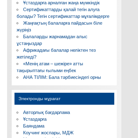
Ұстаздарға арналған жаңа мүмкіндік
Сертификаттарды қалай тегін алуға
болады? Тегін сертификаттар мұғалімдерге
Жаңғақтың балаларға пайдасын біле
жүріңіз
Балаларды жарнамадан алыс
ұстаңыздар
Африкадағы балалар неліктен тез
жетіледі?
«Менің атам – шежіре» атты
тақырыптағы ғылыми еңбек
АНА ТІЛІМ: Бала тәрбиесіндегі орны
Электронды мұрағат
Авторлық бағдарлама
Ұстаздарға
Баяндама
Коучинг жоспары, МДЖ