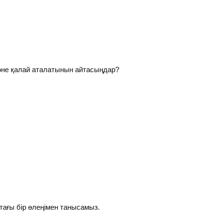
 және қалай аталатынын айтасыңдар?
тағы бір өлеңімен танысамыз.