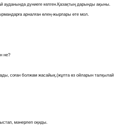
 ауданында дүниеге келген.Қазақтың дарынды ақыны.
рмандарға арналған өлең-жырлары өте мол.
ен не?
ады, соған болжам жасайық.(жұпта өз ойларын талқылай
ыстап, мәнерлеп оқиды.