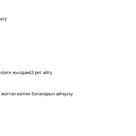
ату
(өте жылдам)3 рет айту.
жаттап келген баталарын айтқызу.