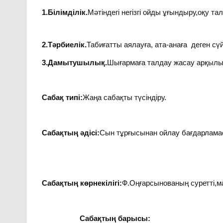
1.Білімділік.
Мәтіндегі негізгі ойды ұғындыру,оқу тал
2.Тәрбиелік.
Табиғатты аялауға, ата-анаға деген сүй
3.Дамытушылық.
Шығармаға талдау жасау арқылы
Сабақ типі:
Жаңа сабақты түсіндіру.
Сабақтың әдісі:
Сын тұрғысынан ойлау бағдарлама
Сабақтың көрнекілігі:
Ф.Оңғарсынованың суретті,ма
Сабақтың барысы: