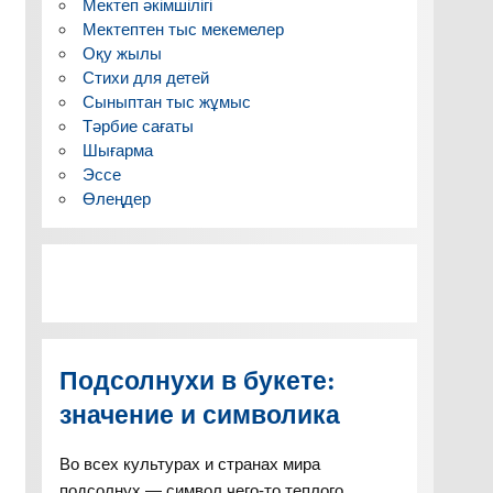
Мектеп әкімшілігі
Мектептен тыс мекемелер
Оқу жылы
Стихи для детей
Сыныптан тыс жұмыс
Тәрбие сағаты
Шығарма
Эссе
Өлеңдер
Подсолнухи в букете:
значение и символика
Во всех культурах и странах мира
подсолнух — символ чего-то теплого,