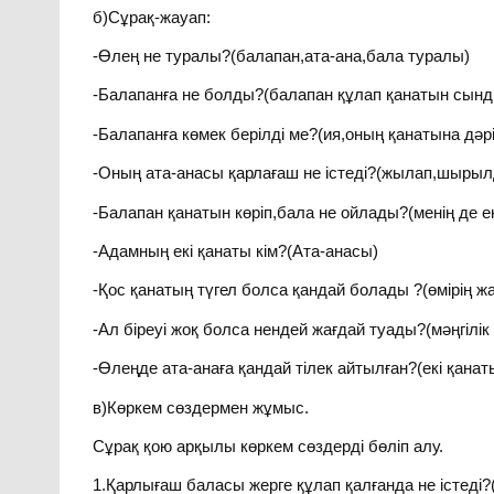
б)Сұрақ-жауап:
-Өлең не туралы?(балапан,ата-ана,бала туралы)
-Балапанға не болды?(балапан құлап қанатын сын
-Балапанға көмек берілді ме?(ия,оның қанатына дәр
-Оның ата-анасы қарлағаш не істеді?(жылап,шыры
-Балапан қанатын көріп,бала не ойлады?(менің де е
-Адамның екі қанаты кім?(Ата-анасы)
-Қос қанатың түгел болса қандай болады ?(өмірің
-Ал біреуі жоқ болса нендей жағдай туады?(мәңгілі
-Өлеңде ата-анаға қандай тілек айтылған?(екі қана
в)Көркем сөздермен жұмыс.
Сұрақ қою арқылы көркем сөздерді бөліп алу.
1.Қарлығаш баласы жерге құлап қалғанда не істеді