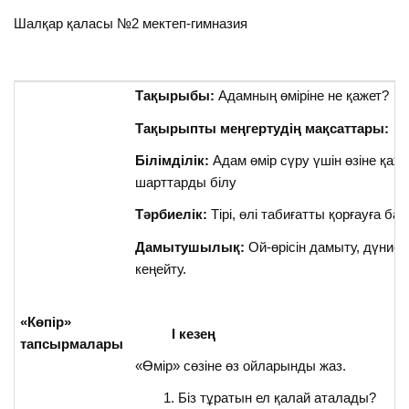
Шалқар қаласы №2 мектеп-гимназия
Тақырыбы:
Адамның өміріне не қажет?
Тақырыпты меңгертудің мақсаттары:
Білімділік:
Адам өмір сүру үшін өзіне қаже
шарттарды білу
Тәрбиелік:
Тірі, өлі табиғатты қорғауға ба
Дамытушылық:
Ой-өрісін дамыту, дүни
кеңейту.
«Көпір»
I
кезең
тапсырмалары
«Өмір» сөзіне өз ойларынды жаз.
Біз тұратын ел қалай аталады?