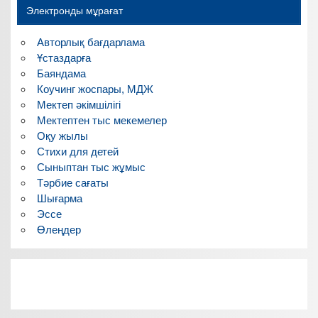
Электронды мұрағат
Авторлық бағдарлама
Ұстаздарға
Баяндама
Коучинг жоспары, МДЖ
Мектеп әкімшілігі
Мектептен тыс мекемелер
Оқу жылы
Стихи для детей
Сыныптан тыс жұмыс
Тәрбие сағаты
Шығарма
Эссе
Өлеңдер