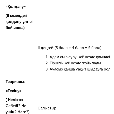
«Қолдану»
(II кезеңдегі
қолдану үлгісі
бойынша)
II
деңгей
(5 балл + 4 балл = 9 балл)
Адам өмір сүруі қай кезде қиындайд
Тіршілік қай кезде жойылады.
Ауасыз қанша уақыт шыдауға болд
Теориясы:
«Түсіну»
( Неліктен,
Себебі? Не
Салыстыр
үшін? Неге?)