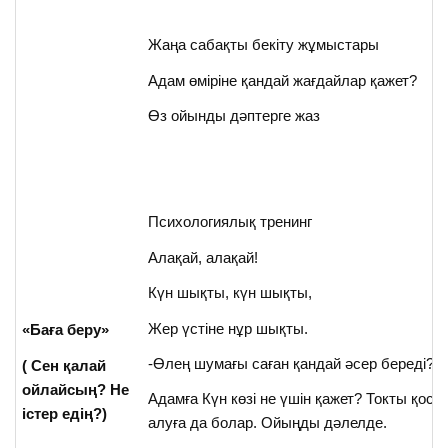
Жаңа сабақты бекіту жұмыстары
Адам өміріне қандай жағдайлар қажет?
Өз ойынды дәптерге жаз
Психологиялық тренинг
Алақай, алақай!
Күн шықты, күн шықты,
Жер үстіне нұр шықты.
«Баға беру»
-Өлең шумағы саған қандай әсер береді?
( Сен қалай
ойлайсың? Не
Адамға Күн көзі не үшін қажет? Токты қос
істер едің?)
алуға да болар. Ойыңды дәлелде.