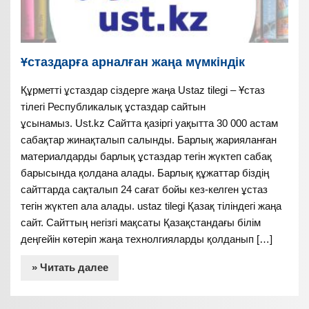
Ұстаздарға арналған жаңа мүмкіндік
Құрметті ұстаздар сіздерге жаңа Ustaz tilegi – Ұстаз
тілегі Республикалық ұстаздар сайтын
ұсынамыз. Ust.kz Сайтта қазіргі уақытта 30 000 астам
сабақтар жинақталып салынды. Барлық жарияланған
материалдарды барлық ұстаздар тегін жүктеп сабақ
барысында қолдана алады. Барлық құжаттар біздің
сайттарда сақталып 24 сағат бойы кез-келген ұстаз
тегін жүктеп ала алады. ustaz tilegi Қазақ тіліндегі жаңа
сайт. Сайттың негізгі мақсаты Қазақстандағы білім
деңгейін көтеріп жаңа технолгияларды қолданып […]
» Читать далее