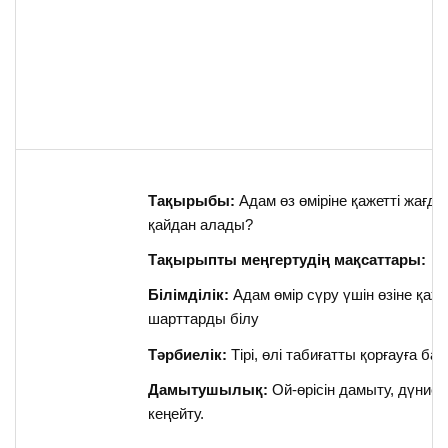
Тақырыбы:
Адам өз өміріне қажетті жағд
қайдан алады?
Тақырыпты меңгертудің мақсаттары:
Білімділік:
Адам өмір сүру үшін өзіне қаже
шарттарды білу
Тәрбиелік:
Тірі, өлі табиғатты қорғауға ба
Дамытушылық:
Ой-өрісін дамыту, дүни
кеңейту.