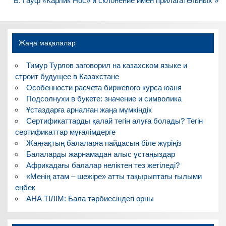
по
В. Гауф «Карлик Нос» и склонение имен прилагательных »
записям
Жаңа мақалалар
Тимур Турлов заговорил на казахском языке и
строит будущее в Казахстане
Особенности расчета биржевого курса юаня
Подсолнухи в букете: значение и символика
Ұстаздарға арналған жаңа мүмкіндік
Сертификаттарды қалай тегін алуға болады? Тегін
сертификаттар мұғалімдерге
Жаңғақтың балаларға пайдасын біле жүріңіз
Балаларды жарнамадан алыс ұстаңыздар
Африкадағы балалар неліктен тез жетіледі?
«Менің атам – шежіре» атты тақырыптағы ғылыми
еңбек
АНА ТІЛІМ: Бала тәрбиесіндегі орны