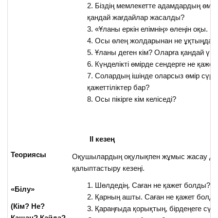
Біздің мемлекетте адамдардың өмір 
қандай жағдайлар жасалды?
«Ұланы еркін елімнің» өлеңін оқы.
Осы өлең жолдарынан не ұқтыңдар
Ұланы деген кім? Оларға қандай үмі
Күнделікті өмірде сендерге не қажет
Солардың ішінде оларсыз өмір сүр
қажеттіліктер бар?
Осы пікірге кім келіседі?
II
кезең
Теориясы
Оқушылардың оқулықпен жұмыс жасау д
қалыптастыру кезеңі.
Шөлдедің. Саған не қажет болды?
«Білу»
Қарның ашты. Саған не қажет болд
(Кім? Не?
Қараңғыда қорықтың, бірдеңеге сүріні
Қашан? Қайда?