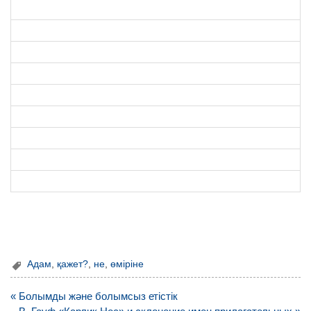
Адам
,
қажет?
,
не
,
өміріне
Навигация
« Болымды және болымсыз етістік