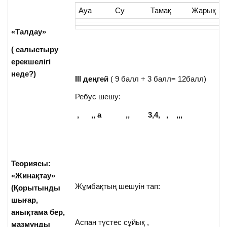
Ауа
Су
Тамақ
Жарық
«Талдау»
( салыстыру
ерекшелігі
неде?)
III
деңгей
( 9 балл + 3 балл= 12балл)
Ребус шешу:
, ,, а ,, 3,4, , ,,, 
Теориясы:
«Жинақтау»
Жұмбақтың шешуін тап:
(Қорытынды
шығар,
анықтама бер,
Аспан түстес сұйық ,
мазмұнды