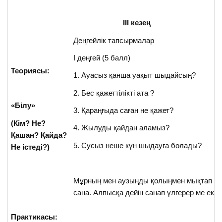
III
кезең
Деңгейлік тапсырмалар
I деңгей (5 балл)
Теориясы:
1. Ауасыз қанша уақыт шыдайсың?
2. Бес қажеттілікті ата ?
«Білу»
3. Қараңғыда саған не қажет?
(Кім? Не?
4. Жылуды қайдан аламыз?
Қашан? Қайда?
5. Сусыз неше күн шыдауға болады?
Не істеді?)
Мұрның мен аузыңды қолыңмен мықтап жап
сана. Алпысқа дейін санап үлгерер ме екен
Практикасы: