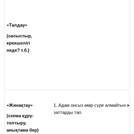
«Талдау»
(салыстыр,
ерекшелігі
неде? т.б.)
«Жинақтау»
Адам онсыз өмір сүре алмайтын жән
заттарды тап.
(схема құру-
толтыру,
анықтама бер)