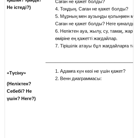
Саған не қажет болды?
Не істеді?)
Тоңдың. Саған не қажет болды?
Мұрның мен аузыңды қолыңмен мық
Саған не қажет болды? Неге қиналдың
Неліктен ауа, жылу, су, тамақ, жары
өміріне ең қажетті жағдайлар.
Тірішілік атауы бұл жағдайларға тәу
_____________________________________
Адамға күн көзі не үшін қажет?
«Түсіну»
Венн диаграммасы:
(Неліктен?
Себебі? Не
үшін? Неге?)