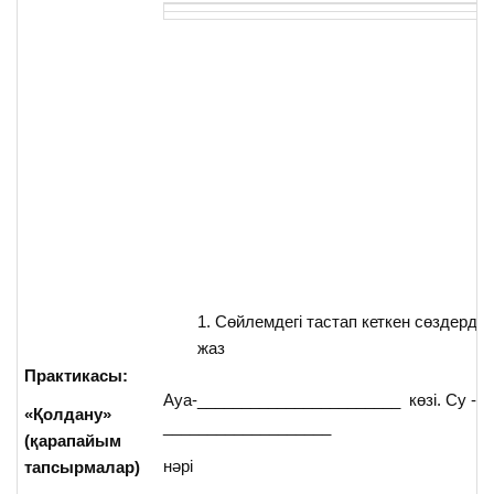
Сөйлемдегі тастап кеткен сөздерді 
жаз
Практикасы:
Ауа-_______________________ көзі. Су -
«Қолдану»
___________________
(қарапайым
нәрі
тапсырмалар)