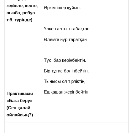
жүйеле, кесте,
Әркім ішер құйып.
сызба, ребус
т.б. түрінде)
Үлкен алтын табақтан,
Әлемге нұр таратқан
Түсі бар көрінбейтін,
Бір тұтас бөлінбейтін.
Тынысы ол тірліктің,
Ешқашан жерінбейтін
Практикасы
«Баға беру»
(Сен қалай
ойлайсың?)