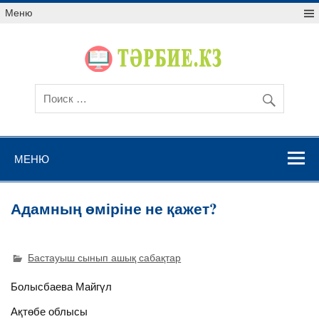
Меню
МЕНЮ
Адамның өміріне не қажет?
Бастауыш сынып ашық сабақтар
Болысбаева Майгүл
Ақтөбе облысы