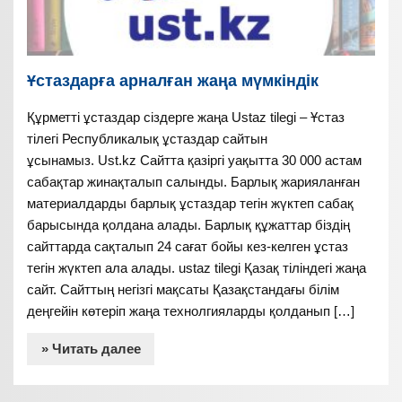
Ұстаздарға арналған жаңа мүмкіндік
Құрметті ұстаздар сіздерге жаңа Ustaz tilegi – Ұстаз
тілегі Республикалық ұстаздар сайтын
ұсынамыз. Ust.kz Сайтта қазіргі уақытта 30 000 астам
сабақтар жинақталып салынды. Барлық жарияланған
материалдарды барлық ұстаздар тегін жүктеп сабақ
барысында қолдана алады. Барлық құжаттар біздің
сайттарда сақталып 24 сағат бойы кез-келген ұстаз
тегін жүктеп ала алады. ustaz tilegi Қазақ тіліндегі жаңа
сайт. Сайттың негізгі мақсаты Қазақстандағы білім
деңгейін көтеріп жаңа технолгияларды қолданып […]
» Читать далее