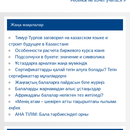
по
Ребенок не хочет учиться »
записям
Жаңа мақалалар
Тимур Турлов заговорил на казахском языке и
строит будущее в Казахстане
Особенности расчета биржевого курса юаня
Подсолнухи в букете: значение и символика
Ұстаздарға арналған жаңа мүмкіндік
Сертификаттарды қалай тегін алуға болады? Тегін
сертификаттар мұғалімдерге
Жаңғақтың балаларға пайдасын біле жүріңіз
Балаларды жарнамадан алыс ұстаңыздар
Африкадағы балалар неліктен тез жетіледі?
«Менің атам – шежіре» атты тақырыптағы ғылыми
еңбек
АНА ТІЛІМ: Бала тәрбиесіндегі орны