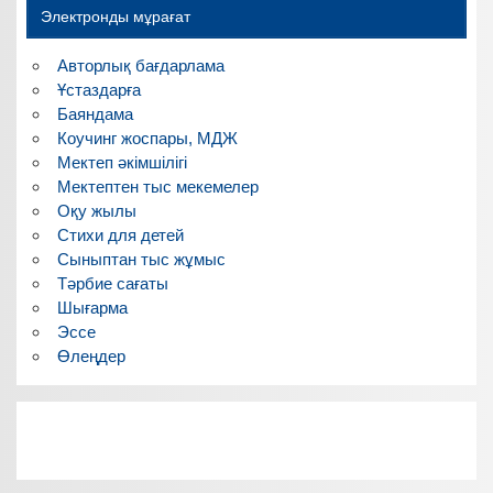
Электронды мұрағат
Авторлық бағдарлама
Ұстаздарға
Баяндама
Коучинг жоспары, МДЖ
Мектеп әкімшілігі
Мектептен тыс мекемелер
Оқу жылы
Стихи для детей
Сыныптан тыс жұмыс
Тәрбие сағаты
Шығарма
Эссе
Өлеңдер