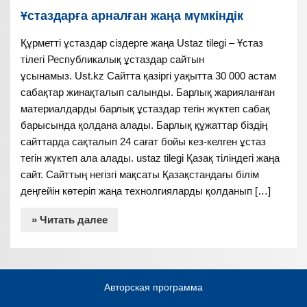
Ұстаздарға арналған жаңа мүмкіндік
Құрметті ұстаздар сіздерге жаңа Ustaz tilegi – Ұстаз
тілегі Республикалық ұстаздар сайтын
ұсынамыз. Ust.kz Сайтта қазіргі уақытта 30 000 астам
сабақтар жинақталып салынды. Барлық жарияланған
материалдарды барлық ұстаздар тегін жүктеп сабақ
барысында қолдана алады. Барлық құжаттар біздің
сайттарда сақталып 24 сағат бойы кез-келген ұстаз
тегін жүктеп ала алады. ustaz tilegi Қазақ тіліндегі жаңа
сайт. Сайттың негізгі мақсаты Қазақстандағы білім
деңгейін көтеріп жаңа технолгияларды қолданып […]
» Читать далее
Авторская программа