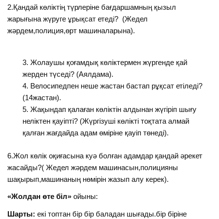
2.Қандай көліктің түрлеріне бағдаршамның қызыл
жарығына жүруге ұрықсат етеді? (Жедел
жәрдем,полиция,өрт машиналарына).
Жолаушы қоғамдық көліктермен жүргенде қай
жерден түседі? (Аялдама).
Велосипедпен неше жастан бастап рұқсат етіледі?
(14жастан).
Жақындап қалаған көліктін алдынан жүгіріп шығу
неліктен қауіпті? (Жүргізуші көлікті тоқтата алмай
қалған жағдайда адам өміріне қауіп төнеді).
6.Жол көлік оқиғасына куә болған адамдар қандай әрекет
жасайды?( Жедел жәрдем машинасын,полицияны
шақырып,машинаның нөмірін жазып алу керек).
«Жолдан өте біл»
ойыны:
Шарты:
екі топтан бір бір баладан шығады.бір біріне