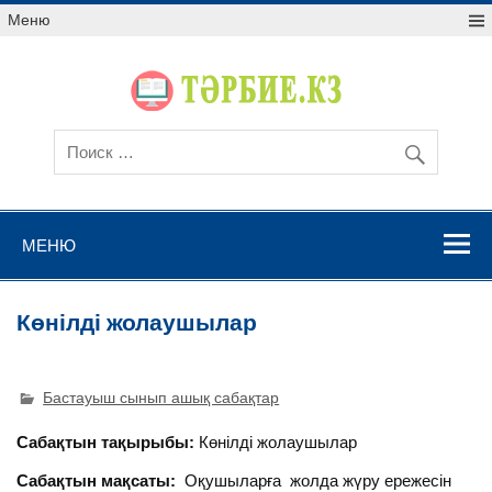
Меню
МЕНЮ
Көнілді жолаушылар
Бастауыш сынып ашық сабақтар
Сабақтын тақырыбы:
Көнілді жолаушылар
Сабақтын мақсаты:
Оқушыларға жолда жүру ережесін