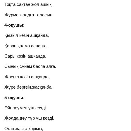
Тоқта сақтан жол ашық,
Жүрме жолдға таласып.
4-оқушы:
Қызыл көзін ашқанда,
Қарап қалма аспанға.
Сары көзін ашқанда,
Сынық сүйем баспа алға.
Жасыл көзін ашқанда,
Жүре бергеін,жасқанба.
5-оқушы:
Әйгілеумен үш сөзді
Жолда дәу тұр үш көзді.
Оған жаста кәріміз,