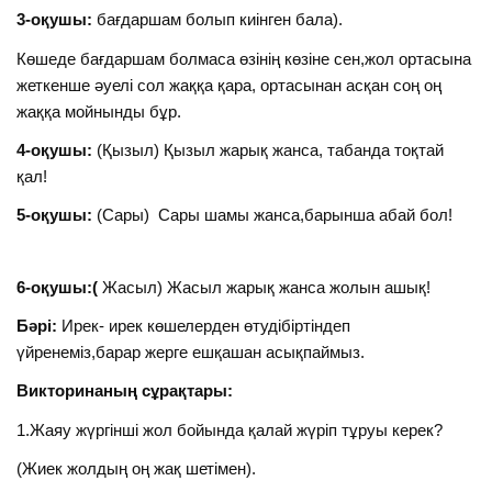
3-оқушы:
бағдаршам болып киінген бала).
Көшеде бағдаршам болмаса өзінің көзіне сен,жол ортасына
жеткенше әуелі сол жаққа қара, ортасынан асқан соң оң
жаққа мойнынды бұр.
4-оқушы:
(Қызыл) Қызыл жарық жанса, табанда тоқтай
қал!
5-оқушы:
(Сары) Сары шамы жанса,барынша абай бол!
6-оқушы:(
Жасыл) Жасыл жарық жанса жолын ашық!
Бәрі:
Ирек- ирек көшелерден өтудібіртіндеп
үйренеміз,барар жерге ешқашан асықпаймыз.
Викторинаның сұрақтары:
1.Жаяу жүргінші жол бойында қалай жүріп тұруы керек?
(Жиек жолдың оң жақ шетімен).