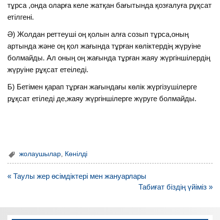
тұрса ,онда оларға келе жатқан бағытында қозғалуға рұқсат
етілгені.
Ә) Жолдан реттеуші оң қолын алға созып тұрса,оның
артында және оң қол жағында тұрған көліктердің жүруіне
болмайды. Ал оның оң жағында тұрған жаяу жүргіншілердің
жүруіне рұқсат етеіледі.
Б) Бетімен қарап тұрған жағындағы көлік жүргізушілерге
рұқсат етіледі де,жаяу жүргіншілерге жүруге болмайды.
жолаушылар
,
Көнілді
Навигация
« Таулы жер өсімдіктері мен жануарлары
по
Табиғат біздің үйіміз »
записям