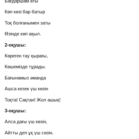
Бағдаршам аты
Көп көзі бар батыр
Тоқ болғанымен заты
Өзінде көп ақыл.
2-оқушы:
Көреген тау қырағы,
Көшемізде тұрады.
Бағынамыз әманда
Ашса кезек үш көзін
Тоқта! Сақтан! Жол ашық!
3-оқушы:
Алса дағы үш көзін,
Айтты деп ұқ үш сөзін.