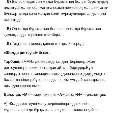
Ә)
Велосипедші сол жаққа бұрылатын болса, бұрылудың
алдында қолын сол жағына созып немесе оң қол шынтағын
бүгіп,артында келе жатқан көлік жүргізушілерге алдын ала
ескертеді.
Б)
Оң жаққа бұрылатын болса, сол жаққа бұрылатын
қимылдарды керсінше жасайды.
В)
Тоқтағысы келсе, қолын жоғары көтереді.
«Жолда реттеуші»
бекеті.
Тәрбиші:
«МАИ» деген сөзді талдап беріңдер. Жол
реттеушінің іс әрекетін талдап айтып беріңдер.Бұл
сендердің соңғы тапсырмаларың,дегенмен өздерің мықты
бала екенсіңдер,бұрын сонды ешкім мұндай тапсырманы
орындап көрген емес.
Балалар: «М» —
мемлекеттік,
«А»-
авто,
«И» —
инспекция.
А) Жолда реттеуші жаяу жүргіншілерге де, көлікт
жүргіншілерге де бір қырынан оң қолын жанына қойып