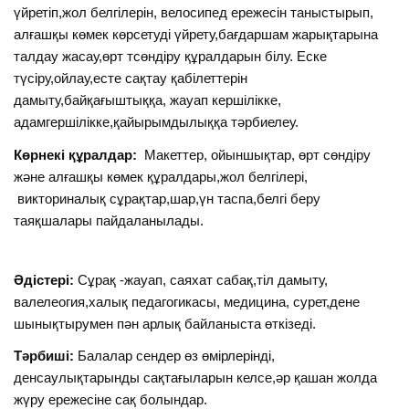
үйретіп,жол белгілерін, велосипед ережесін таныстырып,
алғашқы көмек көрсетуді үйрету,бағдаршам жарықтарына
талдау жасау,өрт тсөндіру құралдарын білу. Еске
түсіру,ойлау,есте сақтау қабілеттерін
дамыту,байқағыштыққа, жауап кершілікке,
адамгершілікке,қайырымдылыққа тәрбиелеу.
Көрнекі құралдар:
Макеттер, ойыншықтар, өрт сөндіру
және алғашқы көмек құралдары,жол белгілері,
викториналық сұрақтар,шар,үн таспа,белгі беру
таяқшалары пайдаланылады.
Әдістері:
Сұрақ -жауап, саяхат сабақ,тіл дамыту,
валелеогия,халық педагогикасы, медицина, сурет,дене
шынықтырумен пән арлық байланыста өткізеді.
Тәрбиші:
Балалар сендер өз өмірлерінді,
денсаулықтарынды сақтағыларын келсе,әр қашан жолда
жүру ережесіне сақ болындар.