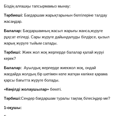
Біздің алғашқы тапсырмамыз мынау:
Тәрбиеші:
Бағдаршам жарықтарынын белгілеріне талдау
жасаңдар.
Балалар:
Бағдаршамның жасыл жарығы жанса,жүруге
рұқсат етіледі. Сары жүруге дайындалуды білдірсе, қызыл
жарық жүруге тыйым салады.
Тәрбиші:
Жиек жол жоқ жерлерде балалар қалай жүруі
керек?
Балалар:
Ауылдық жерлерде жиекжол жоқ, ондай
жағдайда жолдың бір шетімен келе жатқан көлікке қарама
қарсы бағытта жүруге болады.
«Көңілді жолаушылар»
бекеті.
Тәрбиші:
Сендер бағдаршам туралы тақпақ білесіңдер ме?
1-оқушы: