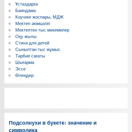
Ұстаздарға
Баяндама
Коучинг жоспары, МДЖ
Мектеп әкімшілігі
Мектептен тыс мекемелер
Оқу жылы
Стихи для детей
Сыныптан тыс жұмыс
Тәрбие сағаты
Шығарма
Эссе
Өлеңдер
Подсолнухи в букете: значение и
символика