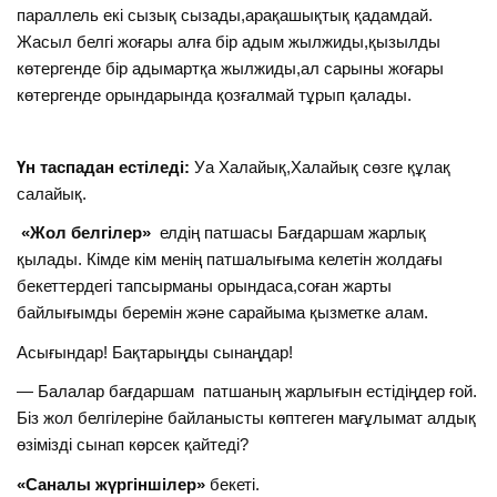
параллель екі сызық сызады,арақашықтық қадамдай.
Жасыл белгі жоғары алға бір адым жылжиды,қызылды
көтергенде бір адымартқа жылжиды,ал сарыны жоғары
көтергенде орындарында қозғалмай тұрып қалады.
Үн таспадан естіледі:
Уа Халайық,Халайық сөзге құлақ
салайық.
«Жол белгілер»
елдің патшасы Бағдаршам жарлық
қылады. Кімде кім менің патшалығыма келетін жолдағы
бекеттердегі тапсырманы орындаса,соған жарты
байлығымды беремін және сарайыма қызметке алам.
Асығындар! Бақтарыңды сынаңдар!
— Балалар бағдаршам патшаның жарлығын естідіңдер ғой.
Біз жол белгілеріне байланысты көптеген мағұлымат алдық
өзімізді сынап көрсек қайтеді?
«Саналы жүргіншілер»
бекеті.