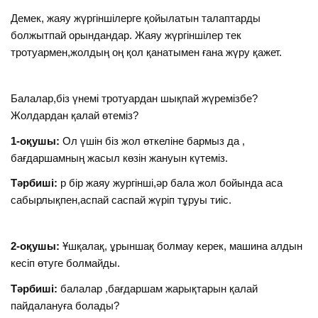
Демек, жаяу жүргіншілерге қойылатын талаптарды
болжытпай орындандар. Жаяу жүргіншілер тек
тротуармен,жолдың оң қол қанатымен ғана жүру қажет.
Балалар,біз үнемі тротуардан шықпай жүремізбе?
Жолдардан қалай өтеміз?
1-оқушы:
Ол үшін біз жол өткеліне бармыз да ,
бағдаршамның жасыл көзін жануын күтеміз.
Тәрбиші:
р бір жаяу жургінші,әр бала жол бойында аса
сабырлықпен,аспай саспай жүріп тұруы тиіс.
2-оқушы:
Ұшқалақ, ұрыншақ болмау керек, машина алдын
кесіп өтуге болмайды.
Тәрбиші:
балалар ,бағдаршам жарықтарын қалай
пайдалануға болады?