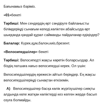
Бағынамыз бәріміз.
«01»
бекеті
Тәрбиші
: Мен сендердің өрт сөндіруге байланысты
білімдеріңді сынағым келеді.көліктен абайсызда өрт
шыққанда қандай құрал сайманды пайдаланар едіңіздер?
Балалар:
Күрек,құм,балон,киіз,брезент.
«Велосипедшілер»
бекеті
Тәрбиші:
Велосипедті жақсы көретін боларсыздар. Ал
біздің патшаға нағыз велосипедші керек. Ол үшін:
Велосипедшілердің ережесін айтып беріңдер. Ең жақсы
велосипедшілеріңді сынақтан өткіземін.
А)
Велосипедшілер басқа көлік жүргізушілер сияқты
алдында келе жатқан көліктерді кез келген жерде басып
озуға болмайды.