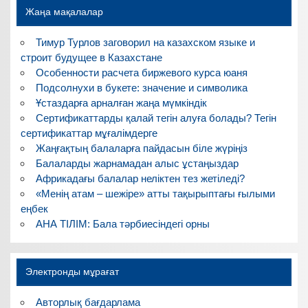
Жаңа мақалалар
Тимур Турлов заговорил на казахском языке и
строит будущее в Казахстане
Особенности расчета биржевого курса юаня
Подсолнухи в букете: значение и символика
Ұстаздарға арналған жаңа мүмкіндік
Сертификаттарды қалай тегін алуға болады? Тегін
сертификаттар мұғалімдерге
Жаңғақтың балаларға пайдасын біле жүріңіз
Балаларды жарнамадан алыс ұстаңыздар
Африкадағы балалар неліктен тез жетіледі?
«Менің атам – шежіре» атты тақырыптағы ғылыми
еңбек
АНА ТІЛІМ: Бала тәрбиесіндегі орны
Электронды мұрағат
Авторлық бағдарлама