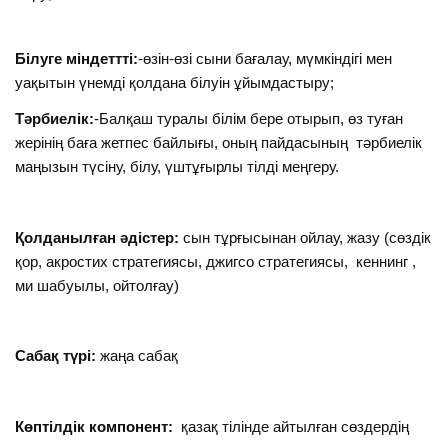
Білуге міндеттті:
-өзін-өзі сыни бағалау, мүмкіндігі мен
уақытын үнемді қолдана білуін ұйымдастыру;
Тәрбиелік:
-Балқаш туралы білім бере отырып, өз туған
жерінің баға жетпес байлығы, оның пайдасының тәрбиелік
маңызын түсіну, білу, үштұғырлы тілді меңгеру.
Қолданылған әдістер:
сын тұрғысынан ойлау, жазу (сөздік
қор, акростих стратегиясы, джигсо стратегиясы, кеннинг ,
ми шабуылы, ойтолғау)
Сабақ түрі:
жаңа сабақ
Көптілдік компонент:
қазақ тілінде айтылған сөздердің