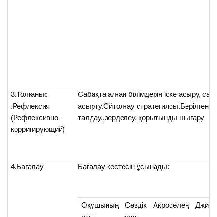
3.Толғаныс
Сабақта алған білімдерін іске асыру, са
.Рефлексия
асырту.Ойтолғау стратегиясы.Берілген сұ
(Рефлексивно-
талдау.,зерделеу, қорытынды шығару
корригирующий)
4.Бағалау
Бағалау кестесін ұсынады:
Оқушының
Сөздік
Акросөлең
Джигс
аты
қор