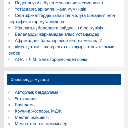
Подсолнухи в букете: значение и символика
Ұстаздарға арналған жаңа мүмкіндік
Сертификаттарды қалай тегін алуға болады? Тегін
сертификаттар мұғалімдерге
Жаңғақтың балаларға пайдасын біле жүріңіз
Балаларды жарнамадан алыс ұстаңыздар
Африкадағы балалар неліктен тез жетіледі?
«Менің атам – шежіре» атты тақырыптағы ғылыми
еңбек
АНА ТІЛІМ: Бала тәрбиесіндегі орны
Электронды мұрағат
Авторлық бағдарлама
Ұстаздарға
Баяндама
Коучинг жоспары, МДЖ
Мектеп әкімшілігі
Мектептен тыс мекемелер