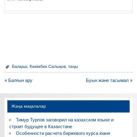
Балқаш
,
Кәкімбек Салықов
,
таңы
Навигация
« Балғын ару
Буын және тасымал »
по
записям
Жаңа мақалалар
Тимур Турлов заговорил на казахском языке и
строит будущее в Казахстане
Особенности расчета биржевого курса юаня