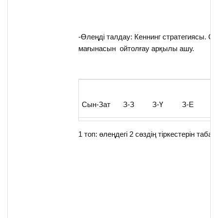
-Өлеңді талдау: Кеннинг стратегиясы. Сөз
мағынасын ойтолғау арқылы ашу.
Сын-Зат
З-З
З-Ү
З-Е
1 топ: өлеңдегі 2 сөздің тіркестерін таба