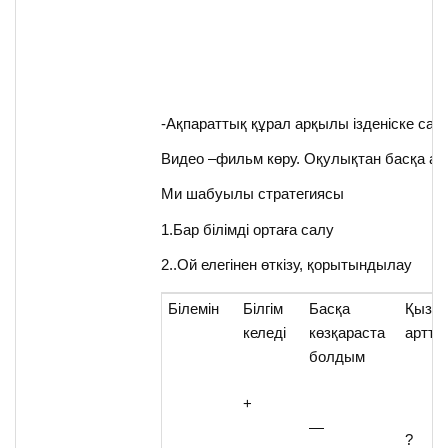
-Ақпараттық құрал арқылы ізденіске салу
Видео –фильм көру. Оқулықтан басқа ақп
Ми шабуылы стратегиясы
1.Бар білімді ортаға салу
2..Ой елегінен өткізу, қорытындылау
Білемін
Білгім
Басқа
Қызы
келеді
көзқараста
артт
болдым
+
—
?