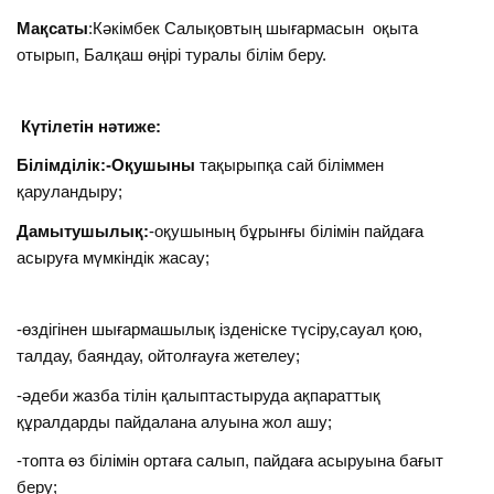
Мақсаты
:Кәкімбек Салықовтың шығармасын оқыта
отырып, Балқаш өңірі туралы білім беру.
Күтілетін нәтиже:
Білімділік:-Оқушыны
тақырыпқа сай біліммен
қаруландыру;
Дамытушылық:
-оқушының бұрынғы білімін пайдаға
асыруға мүмкіндік жасау;
-өздігінен шығармашылық ізденіске түсіру,сауал қою,
талдау, баяндау, ойтолғауға жетелеу;
-әдеби жазба тілін қалыптастыруда ақпараттық
құралдарды пайдалана алуына жол ашу;
-топта өз білімін ортаға салып, пайдаға асыруына бағыт
беру;