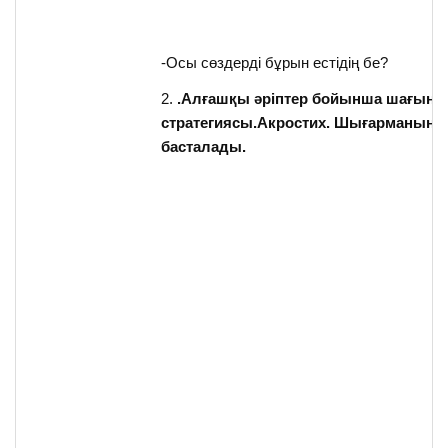
-Осы сөздерді бұрын естідің бе?
2.
.Алғашқы әріптер бойынша шағын 
стратегиясы.Акростих. Шығарманың ә
басталады.