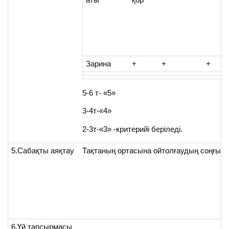
Зарина
+
+
+
5-6 т- «5»
3-4т-«4»
2-3т-«3» -критерийі беріледі.
5.Сабақты аяқтау
Тақтаның ортасына ойтолғаудың соңғы же
6.Үй тапсырмасы