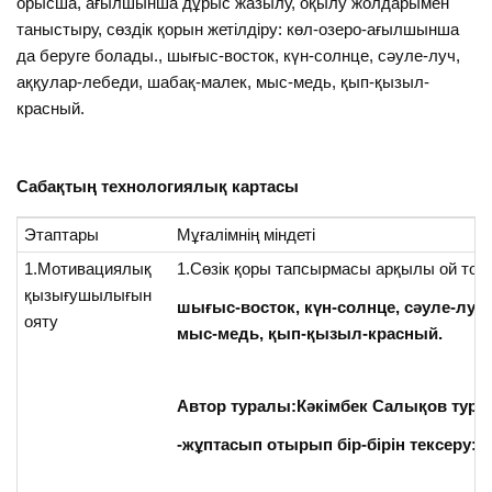
орысша, ағылшынша дұрыс жазылу, оқылу жолдарымен
таныстыру, сөздік қорын жетілдіру: көл-озеро-ағылшынша
да беруге болады., шығыс-восток, күн-солнце, сәуле-луч,
аққулар-лебеди, шабақ-малек, мыс-медь, қып-қызыл-
красный.
Сабақтың технологиялық картасы
Этаптары
Мұғалімнің міндеті
1.Мотивациялық
1.Сөзік қоры тапсырмасы арқылы ой тол
қызығушылығын
шығыс-восток, күн-солнце, сәуле-луч,
ояту
мыс-медь, қып-қызыл-красный.
Автор туралы:Кәкімбек Салықов турал
-жұптасып отырып бір-бірін тексеру: