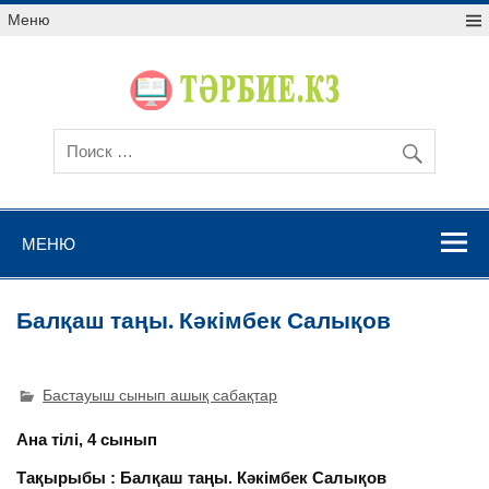
Меню
МЕНЮ
Балқаш таңы. Кәкімбек Салықов
Бастауыш сынып ашық сабақтар
Ана т
ілі, 4 сынып
Тақырыбы : Балқаш таңы. Кәкімбек Салықов