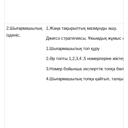
2.Шығармашылық
1.Жаңа тақырыптық мазмұнды ашу.
ізденіс.
Джигсо стратегиясы. Ұжымдық жұмыс ст
1.Шығармашылық топ құру
2.Әр топты 1,2,3,4 ,5 номерлеріне жіктеу
3.Номер бойынша эксперттік топқа бөліну
4.Шығармашылық топқа қайтып, талқыл