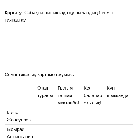
Қорыту:
Сабақты пысықтау, оқушылардың білімін
тиянақтау.
Семантикалық картамен жұмыс:
Отан
Ғылым
Кел
Күн
туралы
таппай
балалар
шыққанда.
мақтанба!
оқылық!
Ілияс
Жансүгіров
Ыбырай
Алтынсарин