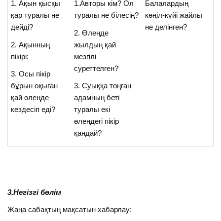
1. Ақын қысқы
1.Авторы кім? Ол
Балалардың
қар туралы не
туралы не білесің?
көңіл-күйі жайлы
дейді?
не делінген?
2. Өлеңде
2. Ақынның
жылдың қай
пікірі:
мезгілі
суреттелген?
3. Осы пікір
бұрын оқыған
3. Суыққа тоңған
қай өлеңде
адамның беті
кездесіп еді?
туралы екі
өлеңдегі пікір
қандай?
3.Негізгі бөлім
Жаңа сабақтың мақсатын хабарлау: