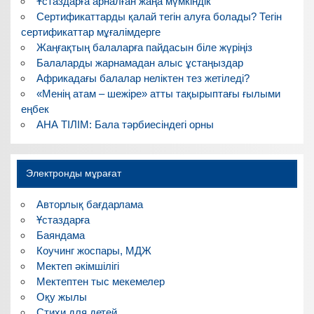
Ұстаздарға арналған жаңа мүмкіндік
Сертификаттарды қалай тегін алуға болады? Тегін
сертификаттар мұғалімдерге
Жаңғақтың балаларға пайдасын біле жүріңіз
Балаларды жарнамадан алыс ұстаңыздар
Африкадағы балалар неліктен тез жетіледі?
«Менің атам – шежіре» атты тақырыптағы ғылыми
еңбек
АНА ТІЛІМ: Бала тәрбиесіндегі орны
Электронды мұрағат
Авторлық бағдарлама
Ұстаздарға
Баяндама
Коучинг жоспары, МДЖ
Мектеп әкімшілігі
Мектептен тыс мекемелер
Оқу жылы
Стихи для детей