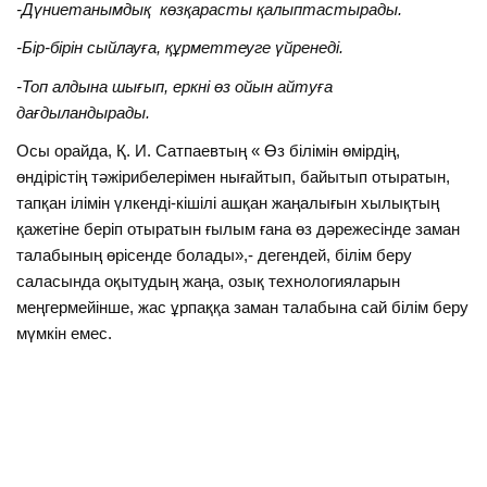
-Дүниетанымдық көзқарасты қалыптастырады.
-Бір-бірін сыйлауға, құрметтеуге үйренеді.
-Топ алдына шығып, еркні өз ойын айтуға
дағдыландырады.
Осы орайда, Қ. И. Сатпаевтың « Өз білімін өмірдің,
өндірістің тәжірибелерімен нығайтып, байытып отыратын,
тапқан ілімін үлкенді-кішілі ашқан жаңалығын хылықтың
қажетіне беріп отыратын ғылым ғана өз дәрежесінде заман
талабының өрісенде болады»,- дегендей, білім беру
саласында оқытудың жаңа, озық технологияларын
меңгермейінше, жас ұрпаққа заман талабына сай білім беру
мүмкін емес.