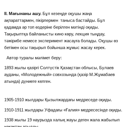
ІІ. Мағынаны ашу.
Бұл кезеңде оқушы жаңа
ақпараттармен, пікірлермен таныса бастайды. Бұл
қадамда әр топ өздеріне берілген мәтінді оқиды.
Тақырыптқа байланысты кино көру, лекция тыңдау,
тәжірибе немесе эксперимент жасауға болады. Оқушы өз
бетімен осы тақырып бойынша жұмыс жасау керек.
Автор туралы мәлімет беру:
1893 жылы қазіргі Солтүстік Қазақстан облысы, Булаев
ауданы, «Молодежный» совхозында (қазір М.Жұмабаев
атында) дүниеге келген.
1905-1910 жылдары Қызылжардағы медреседе оқиды.
1910-1911 жылдары Уфадағы «Ғалия» медресесінде оқиды.
1938 жылы 19 наурызда халық жауы деген жала жабылып
нақақтан атылды.