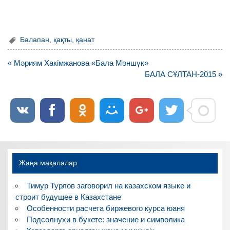
Балапан
,
қақты
,
қанат
Навигация
« Мәриям Хакімжанова «Бала Мәншүк»
по
БАЛА СҰЛТАН-2015 »
записям
Жаңа мақалалар
Тимур Турлов заговорил на казахском языке и
строит будущее в Казахстане
Особенности расчета биржевого курса юаня
Подсолнухи в букете: значение и символика