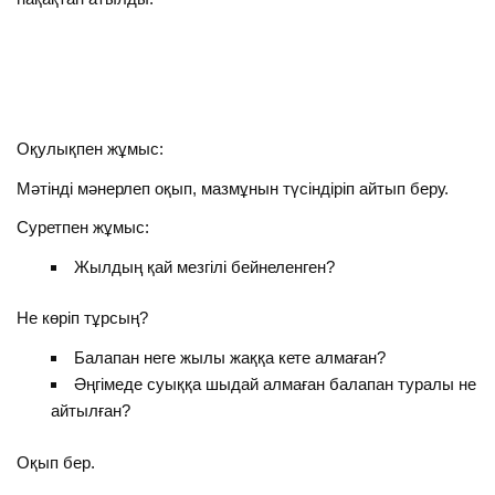
Оқулықпен жұмыс:
Мәтінді мәнерлеп оқып, мазмұнын түсіндіріп айтып беру.
Суретпен жұмыс:
Жылдың қай мезгілі бейнеленген?
Не көріп тұрсың?
Балапан неге жылы жаққа кете алмаған?
Әңгімеде суыққа шыдай алмаған балапан туралы не
айтылған?
Оқып бер.