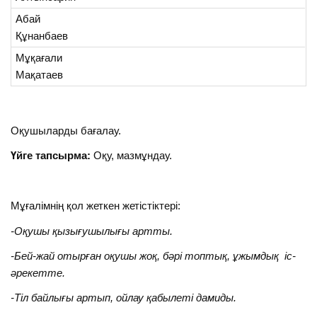
Абай
Құнанбаев
Мұқағали
Мақатаев
Оқушыларды бағалау.
Үйге тапсырма:
Оқу, мазмұндау.
Мұғалімнің қол жеткен жетістіктері:
-Оқушы қызығушылығы артты.
-Бей-жай отырған оқушы жоқ, бәрі топтық, ұжымдық іс-
әрекетте.
-Тіл байлығы артып, ойлау қабылеті дамиды.