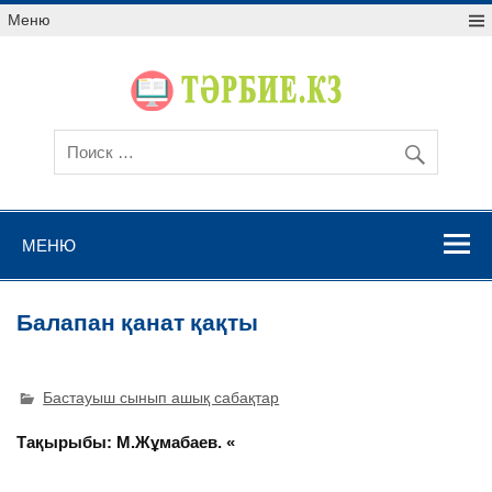
Меню
МЕНЮ
Балапан қанат қақты
Бастауыш сынып ашық сабақтар
Тақырыбы:
М.Жұмабаев. «