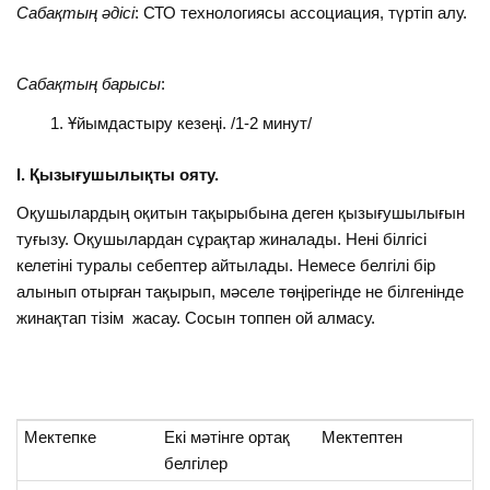
Сабақтың әдісі
: СТО технологиясы ассоциация, түртіп алу.
Сабақтың барысы
:
Ұйымдастыру кезеңі. /1-2 минут/
І. Қызығушылықты ояту.
Оқушылардың оқитын тақырыбына деген қызығушылығын
туғызу. Оқушылардан сұрақтар жиналады. Нені білгісі
келетіні туралы себептер айтылады. Немесе белгілі бір
алынып отырған тақырып, мәселе төңірегінде не білгенінде
жинақтап тізім жасау. Сосын топпен ой алмасу.
Мектепке
Екі мәтінге ортақ
Мектептен
белгілер