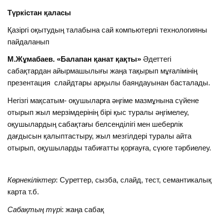
Түркістан қаласы
Қазіргі оқытудың талабына сай компьютерлі технологияны
пайдаланып
М.Жұмабаев. «Балапан қанат қақты»
Әдеттегі
сабақтардан айырмашылығы жаңа тақырып мұғалімінің
презентация слайдтары арқылы баяндауынан басталады.
Негізгі мақсатым- оқушыларға әңгіме мазмұнына сүйене
отырып жыл мерзімдерінің бірі қыс туралы әңгімелеу,
оқушылардың сабақтағы белсенділігі мен шеберлік
дағдысын қалыптастыру, жыл мезгілдері туралы айта
отырып, оқушыларды табиғатты қорғауға, сүюге тәрбиелеу.
Көрнекіліктер
: Суреттер, сызба, слайд, тест, семантикалық
карта т.б.
Сабақтың түр
і: жаңа сабақ