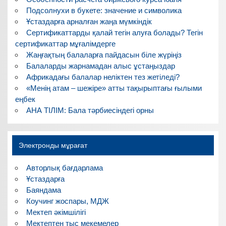
Подсолнухи в букете: значение и символика
Ұстаздарға арналған жаңа мүмкіндік
Сертификаттарды қалай тегін алуға болады? Тегін
сертификаттар мұғалімдерге
Жаңғақтың балаларға пайдасын біле жүріңіз
Балаларды жарнамадан алыс ұстаңыздар
Африкадағы балалар неліктен тез жетіледі?
«Менің атам – шежіре» атты тақырыптағы ғылыми
еңбек
АНА ТІЛІМ: Бала тәрбиесіндегі орны
Электронды мұрағат
Авторлық бағдарлама
Ұстаздарға
Баяндама
Коучинг жоспары, МДЖ
Мектеп әкімшілігі
Мектептен тыс мекемелер