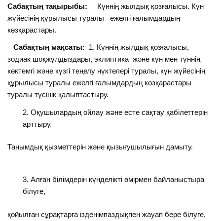
Сабақтың тақырыбы:
Күннің жылдық қозғалысы. Күн
жүйесінің құрылысы туралы ежелгі ғалымдардың
көзқарастары.
Сабақтың мақсаты:
1. Күннің жылдық қозғалысы,
зодиак шоқжұлдыздары, эклиптика және күн мен түннің
көктемгі және күзгі теңелу нүктелері туралы, күн жүйесінің
құрылысы туралы ежелгі ғалымдардың көзқарастары
туралы түсінік қалыптастыру.
Оқушылардың ойлау және есте сақтау қабілеттерін
арттыру.
Танымдық қызметтерін және қызығушылығын дамыту.
Алған білімдерін күнделікті өмірмен байланыстыра
білуге,
қойылған сұрақтарға ізденімпаздықпен жауап бере білуге,