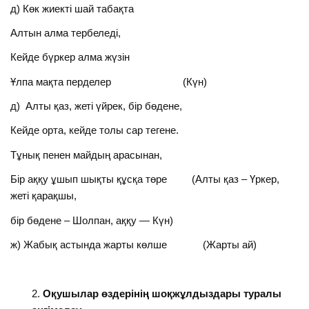
д) Көк жиекті шай табақта
Алтын алма тербеледі,
Кейде бүркер алма жүзін
Ұлпа мақта перделер (Күн)
д) Алты қаз, жеті үйрек, бір бөдене,
Кейде орта, кейде толы сар тегене.
Тұнық пенен майдың арасынан,
Бір аққу ұшып шықты құсқа төре (Алты қаз – Үркер,
жеті қарақшы,
бір бөдене – Шолпан, аққу — Күн)
ж) Жабық астында жарты көлше (Жарты ай)
Оқушылар өздерінің шоқжұлдыздары туралы