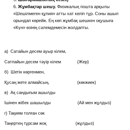
Жұмбақтар шешу.
Физикалық пошта арқылы
«Шешілмеген құпия» атты хат келіп тұр. Соны ашып
орындап көрейік. Ең көп жұмбақ шешкен оқушыға
«Күн» өзінің сәлемдемесін жолдапты.
а) Сатайын десем ауыр кілем,
Сатпайын десем тәуір кілем (Жер)
б) Шетін көргенмен,
Қусаң жете алмайсың. (көкжиек)
в) Ақ сандығым ашылды
Ішінен жібек шашылды (Ай мен жұлдыз)
г) Тақиям толған сөк
Таңертең тұрсам жоқ (жұлдыз)