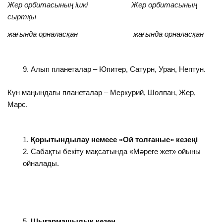
Жер орбитасының ішкі Жер орбитасының
сыртқы
жағында орналасқан жағында орналасқан
Алып планеталар – Юпитер, Сатурн, Уран, Нептун.
Күн маңындағы планеталар – Меркурий, Шолпан, Жер,
Марс.
Қорытындылау немесе «Ой толғаныс» кезеңі
Сабақты бекіту мақсатында «Мәреге жет» ойыны
ойналады.
Шығармашылық кезең.