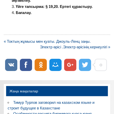
әңгімелеу.
Үйге тапсырма: § 19,20. Ертегі құрастыру.
Бағалау.
Навигация
« Токтың жұмысы мен қуаты. Джоуль-Ленц заңы.
по
Электр өрісі .Электр өрісінің кернеулігі »
записям
Жаңа мақалалар
Тимур Турлов заговорил на казахском языке и
строит будущее в Казахстане
Особенности расчета биржевого курса юаня