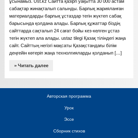
ұсынамыз. Ust.kz Сайтта қазіргі уақытта 30 000 астам
сабақтар жинақталып салынды. Барлық жарияланған
материалдарды барлық ұстаздар тегін жүктеп сабақ
барысында қолдана алады. Барлық құжаттар біздің
сайттарда сақталып 24 сағат бойы кез-келген ұстаз
тегін жүктеп ала алады. ustaz tilegi Қазақ тіліндегі жаңа
сайт. Сайттың негізгі мақсаты Қазақстандағы білім
деңгейін көтеріп жаңа технолгияларды қолданып […]
» Читать далее
Авторская программа
Урок
Эссе
Сборник стихов