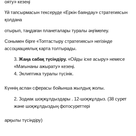
ояту» кезеңі
Үй тапсырмасын тексеруде «Еркін баяндау» стратегиясын
қолдана
отырып, таңдаған планеталары туралы әңгімелеу.
Сонымен бірге «Топтастыру стратегиясы» негізінде
ассоциациялық карта толтырады.
Жаңа сабақ түсіндіру.
«Ойды іске асыру» немесе
«Мағынаны ажырату» кезеңі.
Эклиптика туралы түсінік.
Күннің аспан сферасы бойынша жылдық жолы.
Зодиак шоқжұлдыздары . 12-шоқжұлдыз. (38 сурет
және шоқжұлдыздың фотосуреттері
арқылы түсіндіру)