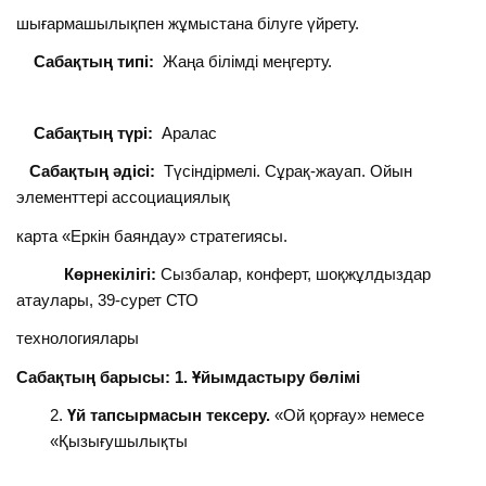
шығармашылықпен жұмыстана білуге үйрету.
Сабақтың типі:
Жаңа білімді меңгерту.
Сабақтың түрі:
Аралас
Сабақтың әдісі:
Түсіндірмелі. Сұрақ-жауап. Ойын
элементтері ассоциациялық
карта «Еркін баяндау» стратегиясы.
Көрнекілігі:
Сызбалар, конферт, шоқжұлдыздар
атаулары, 39-сурет СТО
технологиялары
Сабақтың барысы: 1. Ұйымдастыру бөлімі
Үй тапсырмасын тексеру.
«Ой қорғау» немесе
«Қызығушылықты