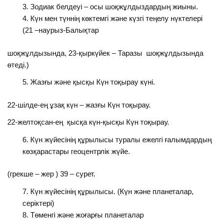
Зодиак белдеуі – осы шоқжұлдыздардың жиыны.
Күн мен түннің көктемгі және күзгі теңелу нүктелері
(21 –наурыз-Балықтар
шоқжұлдызында, 23-қыркүйек – Таразы шоқжұлдызында
өтеді.)
Жазғы және қысқы Күн тоқырау күні.
22-шілде-ең ұзақ күн – жазғы Күн тоқырау.
22-желтоқсан-ең қысқа күн-қысқы Күн тоқырау.
Күн жүйесінің құрылысы туралы ежелгі ғалымдардың
көзқарастары геоцентрлік жүйе.
(грекше – жер ) 39 – сурет.
Күн жүйесінің құрылысы. (Күн және планеталар,
серіктері)
Төменгі және жоғарғы планеталар