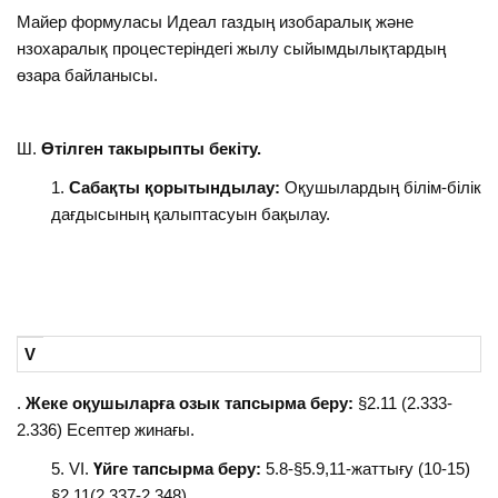
Майер формуласы Идеал газдың изобаралық және
нзохаралық процестеріндегі жылу сыйымдылықтардың
өзара байланысы.
Ш.
Өтілген такырыпты бекіту.
Сабақты қорытындылау:
Оқушылардың білім-білік
дағдысының қалыптасуын бақылау.
V
.
Жеке оқушыларға озык тапсырма беру:
§2.11 (2.333-
2.336) Есептер жинағы.
VI.
Үйге тапсырма беру:
5.8-§5.9,11-жаттығу (10-15)
§2.11(2,337-2,348).