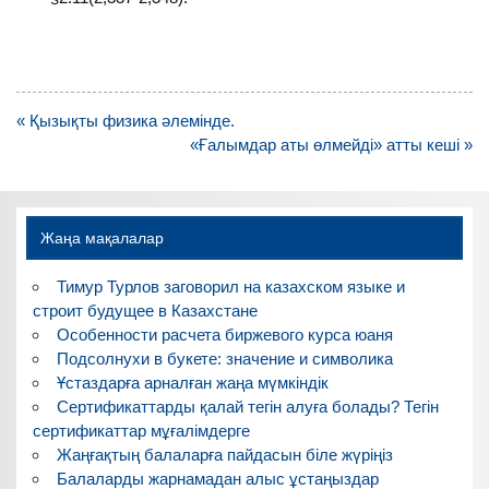
Навигация
« Қызықты физика әлемінде.
по
«Ғалымдар аты өлмейді» атты кеші »
записям
Жаңа мақалалар
Тимур Турлов заговорил на казахском языке и
строит будущее в Казахстане
Особенности расчета биржевого курса юаня
Подсолнухи в букете: значение и символика
Ұстаздарға арналған жаңа мүмкіндік
Сертификаттарды қалай тегін алуға болады? Тегін
сертификаттар мұғалімдерге
Жаңғақтың балаларға пайдасын біле жүріңіз
Балаларды жарнамадан алыс ұстаңыздар