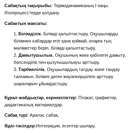
Сабақтың тақырыбы:
Термодинамиканың І-заңы.
Изопроцесстерде қолдану.
Сабактын максаты:
Білімділік.
Білімді қалыптастыру. Оқушыларды
білімнен хабардар етіп қана қоймай, оларға тың
мәліметтер беріп, білімді қалыптастыру.
Дамытушылык.
Оқушының жеке қабілетін дамыту,
белсенділік пен қызуғышылықгы арттыру.
Тәрбиелілік.
Оқушылардың талдау және тандау
талғамын, білімге деген жауапкершілігін арттыру
шараларын ұйымдастыру.
Кұрал-жабды
қт
ар, керне
к
іліктер:
Плакат, графиктер,
дидактикалық материалдар.
Сабақ түрі:
Аралас сабақ.
Әдіс-т
ә
сілдер
:Интеграция, есептер шығару.