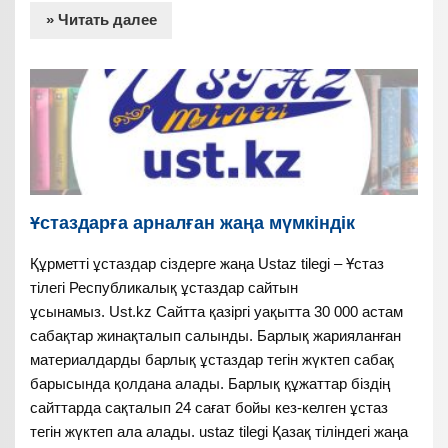
» Читать далее
Ұстаздарға арналған жаңа мүмкіндік
Құрметті ұстаздар сіздерге жаңа Ustaz tilegi – Ұстаз
тілегі Республикалық ұстаздар сайтын
ұсынамыз. Ust.kz Сайтта қазіргі уақытта 30 000 астам
сабақтар жинақталып салынды. Барлық жарияланған
материалдарды барлық ұстаздар тегін жүктеп сабақ
барысында қолдана алады. Барлық құжаттар біздің
сайттарда сақталып 24 сағат бойы кез-келген ұстаз
тегін жүктеп ала алады. ustaz tilegi Қазақ тіліндегі жаңа