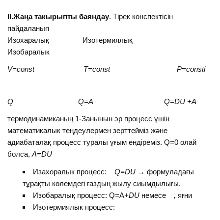
II
.
Жаңа так
ы
рыпты
баяндау
. Тірек конспектісін
пайдаланып
Изохаралық Изотермиялық
Изобаралык
V=const
Т
=const
Р
=const
і
Q
Q=A
Q=
D
U +A
термодинамиканың 1-Занынын эр процесс үшін
математикалык теңдеулермен зерттейміз және
адиабаталақ процесс туралы ұғым ендіреміз. Q=0 олай
болса,
A=
D
U
Изахоралык процесс:
Q=
D
U
→ формуладағы
тұрақты көлемдегі газдың жылу сиымдылығы.
Изобаралық процесс: Q=A+
D
U
немесе
,
яғни
Изотермиялык процесс: