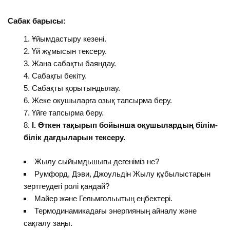
Сабак
б
арысы:
Ұйымдастыру кезені.
Үй жұмысын тексеру.
Жана сабақты баяндау.
Сабақгы бекіту.
Сабақты қорытындылау.
Жеке окушыларға озық тапсырма беру.
Үйге тапсырма беру.
I
.
Өткен тақырып бойынша оқушылардың білім-
білік дағдыларын тексеру.
Жылу сыйымдьшығы дегеніміз не?
Румфорд, Дэви, Джоульдін Жылу құбылыстарын
зертгеудегі ролі қандай?
Майер және Гельмгольытың еңбектері.
Термодинамикадағы энергияның айналу және
сақгалу заңы.