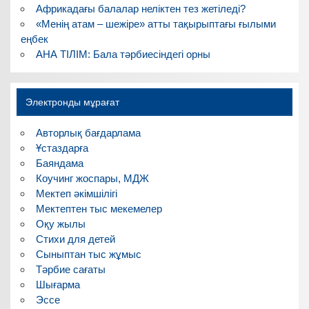
Африкадағы балалар неліктен тез жетіледі?
«Менің атам – шежіре» атты тақырыптағы ғылыми
еңбек
АНА ТІЛІМ: Бала тәрбиесіндегі орны
Электронды мұрағат
Авторлық бағдарлама
Ұстаздарға
Баяндама
Коучинг жоспары, МДЖ
Мектеп әкімшілігі
Мектептен тыс мекемелер
Оқу жылы
Стихи для детей
Сыныптан тыс жұмыс
Тәрбие сағаты
Шығарма
Эссе